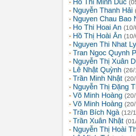
Ho Thi Minh Duc
(0
Nguyễn Thanh Hải
Nguyen Chau Bao 
Ho Thi Hoai An
(10/
Hồ Thị Hoài Ân
(10
Nguyen Thi Nhat L
Tran Ngoc Quynh 
Nguyễn Thị Xuân 
Lê Nhật Quỳnh
(26/
Trần Minh Nhật
(20
Nguyễn Thị Đặng 
Võ Minh Hoàng
(20
Võ Minh Hoàng
(20
Trần Bích Ngà
(12/
Trần Xuân Nhật
(01
Nguyễn Thị Hoài T