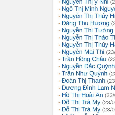
Nguyễn Thị ý Nhi
(
Ngô Thị Minh Nguy
Nguyễn Thị Thúy H
Đặng Thu Hương
(
Nguyễn Thị Tường
Nguyễn Thị Thảo T
Nguyễn Thị Thúy H
Nguyễn Mai Thi
(23
Trần Hồng Châu
(2
Nguyễn Đắc Quỳnh
Trần Như Quỳnh
(2
Đoàn Thị Thanh
(23
Dương Đình Lam N
Hồ Thị Hoài Ân
(23
Đỗ Thị Trà My
(23/
Đỗ Thị Trà My
(23/