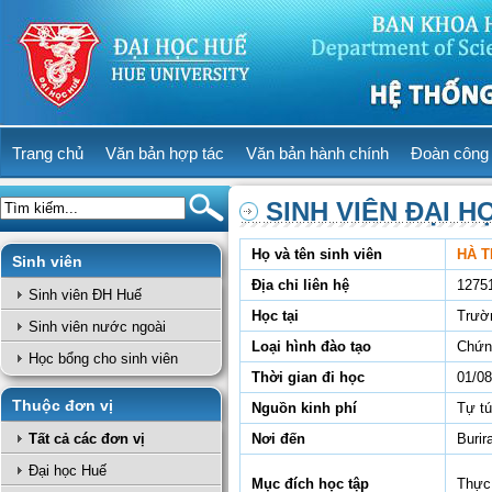
Trang chủ
Văn bản hợp tác
Văn bản hành chính
Đoàn công 
SINH VIÊN ĐẠI H
Họ và tên sinh viên
HÀ T
Sinh viên
Địa chỉ liên hệ
1275
Sinh viên ĐH Huế
Học tại
Trườ
Sinh viên nước ngoài
Loại hình đào tạo
Chứn
Học bổng cho sinh viên
Thời gian đi học
01/08
Thuộc đơn vị
Nguồn kinh phí
Tự t
Tất cả các đơn vị
Nơi đến
Burir
Đại học Huế
Mục đích học tập
Thực 