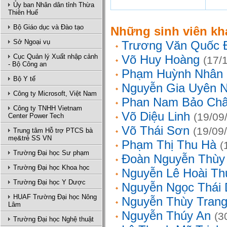
Ủy ban Nhân dân tỉnh Thừa
Thiên Huế
Bộ Giáo dục và Đào tạo
Những sinh viên kh
Sở Ngoại vụ
Trương Văn Quốc 
Cục Quản lý Xuất nhập cảnh
Võ Huy Hoàng
(17/
- Bộ Công an
Phạm Huỳnh Nhân
Bộ Y tế
Nguyễn Gia Uyên N
Công ty Microsoft, Việt Nam
Phan Nam Bảo Ch
Công ty TNHH Vietnam
Võ Diệu Linh
(19/09
Center Power Tech
Võ Thái Sơn
(19/09
Trung tâm Hỗ trợ PTCS bà
mẹ&trẻ SS VN
Phạm Thị Thu Hà
(
Trường Đại học Sư phạm
Đoàn Nguyễn Thùy
Trường Đại học Khoa học
Nguyễn Lê Hoài Th
Trường Đại học Y Dược
Nguyễn Ngọc Thái
HUAF Trường Đại học Nông
Nguyễn Thùy Tran
Lâm
Nguyễn Thúy An
(3
Trường Đại học Nghệ thuật