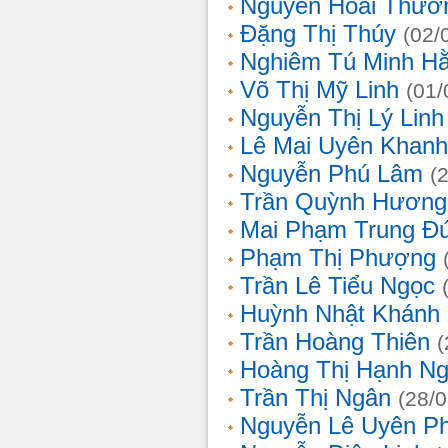
Nguyễn Hoài Thươ
Đặng Thị Thúy
(02/
Nghiêm Tú Minh H
Võ Thị Mỹ Linh
(01/
Nguyễn Thị Lý Linh
Lê Mai Uyên Khanh
Nguyễn Phú Lâm
(
Trần Quỳnh Hương
Mai Phạm Trung Đ
Phạm Thị Phượng
Trần Lê Tiểu Ngọc
Huỳnh Nhật Khánh
Trần Hoàng Thiên
(
Hoàng Thị Hạnh N
Trần Thị Ngân
(28/
Nguyễn Lê Uyên P