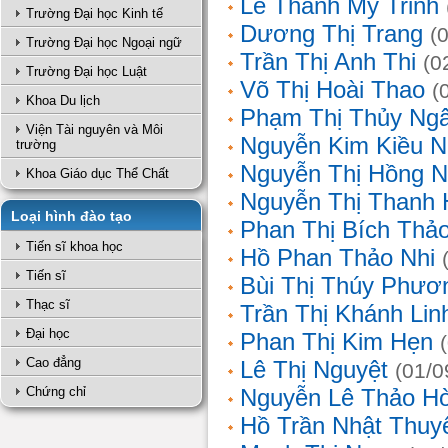
Lê Thanh Mỹ Trinh
Trường Đại học Kinh tế
Dương Thị Trang
(
Trường Đại học Ngoại ngữ
Trần Thị Anh Thi
(0
Trường Đại học Luật
Võ Thị Hoài Thao
(
Khoa Du lịch
Phạm Thị Thủy Ng
Viện Tài nguyên và Môi
Nguyễn Kim Kiều N
trường
Nguyễn Thị Hồng 
Khoa Giáo dục Thể Chất
Nguyễn Thị Thanh 
Loại hình đào tạo
Phan Thị Bích Thả
Tiến sĩ khoa học
Hồ Phan Thảo Nhi
Tiến sĩ
Bùi Thị Thúy Phươ
Thạc sĩ
Trần Thị Khánh Lin
Đại học
Phan Thị Kim Hẹn
Cao đẳng
Lê Thị Nguyệt
(01/0
Chứng chỉ
Nguyễn Lê Thảo H
Hồ Trần Nhật Thuy