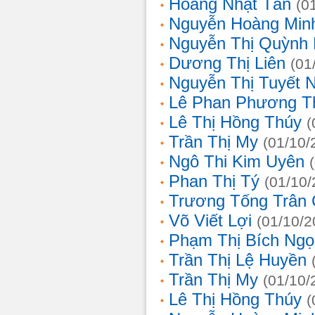
Hoàng Nhật Tân
(0
Nguyễn Hoàng Min
Nguyễn Thị Quỳnh 
Dương Thị Liên
(01
Nguyễn Thị Tuyết 
Lê Phan Phương T
Lê Thị Hồng Thúy
(
Trần Thị My
(01/10/
Ngô Thi Kim Uyên
Phan Thị Tý
(01/10/
Trương Tống Trân
Võ Viết Lợi
(01/10/2
Phạm Thị Bích Ngọ
Trần Thị Lệ Huyền
Trần Thị My
(01/10/
Lê Thị Hồng Thúy
(