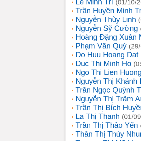
Lê Minh Trí
(01/10/
Trần Huyền Minh T
Nguyễn Thùy Linh
Nguyễn Sỹ Cường
Hoàng Đặng Xuân 
Phạm Văn Quý
(29
Do Huu Hoang Dat
Duc Thi Minh Ho
(0
Ngo Thi Lien Huon
Nguyễn Thị Khánh 
Trần Ngọc Quỳnh T
Nguyễn Thị Trâm A
Trần Thị Bích Huyề
La Thị Thanh
(01/09
Trần Thị Thảo Yến
Thân Thị Thùy Nhu