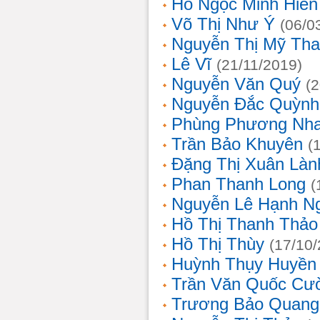
Hồ Ngọc Minh Hiền
Võ Thị Như Ý
(06/0
Nguyễn Thị Mỹ Th
Lê Vĩ
(21/11/2019)
Nguyễn Văn Quý
(
Nguyễn Đắc Quỳnh
Phùng Phương Nh
Trần Bảo Khuyên
(
Đặng Thị Xuân Làn
Phan Thanh Long
(
Nguyễn Lê Hạnh N
Hồ Thị Thanh Thảo
Hồ Thị Thùy
(17/10
Huỳnh Thụy Huyền
Trần Văn Quốc Cư
Trương Bảo Quang