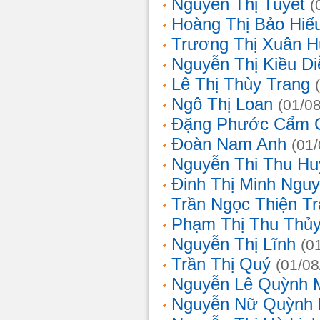
Nguyễn Thị Tuyết
(
Hoàng Thị Bảo Hiế
Trương Thị Xuân 
Nguyễn Thị Kiều D
Lê Thị Thùy Trang
Ngô Thị Loan
(01/0
Đặng Phước Cẩm 
Đoàn Nam Anh
(01
Nguyễn Thi Thu Hu
Đinh Thị Minh Nguy
Trần Ngọc Thiện T
Phạm Thị Thu Thủ
Nguyễn Thị Lĩnh
(0
Trần Thị Quý
(01/08
Nguyễn Lê Quỳnh 
Nguyễn Nữ Quỳnh