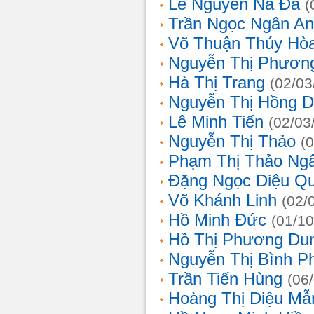
Lê Nguyễn Na Đa
(
Trần Ngọc Ngân A
Võ Thuận Thúy Hò
Nguyễn Thị Phươn
Hà Thị Trang
(02/03
Nguyễn Thị Hồng D
Lê Minh Tiến
(02/03
Nguyễn Thị Thảo
(
Phạm Thị Thảo Ng
Đặng Ngọc Diệu Q
Võ Khánh Linh
(02/
Hồ Minh Đức
(01/10
Hồ Thị Phương Du
Nguyễn Thị Bình 
Trần Tiến Hùng
(06
Hoàng Thị Diệu Mẫ