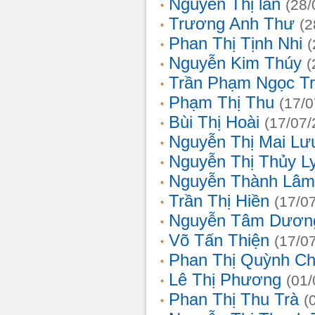
Nguyễn Thị lan
(28/
Trương Anh Thư
(2
Phan Thị Tịnh Nhi
(
Nguyễn Kim Thúy
(
Trần Phạm Ngọc T
Phạm Thị Thu
(17/0
Bùi Thị Hoài
(17/07/
Nguyễn Thị Mai Lư
Nguyễn Thị Thủy L
Nguyễn Thành Lâm
Trần Thị Hiền
(17/0
Nguyễn Tâm Dươn
Võ Tấn Thiện
(17/0
Phan Thị Quỳnh Ch
Lê Thị Phương
(01/
Phan Thị Thu Trà
(