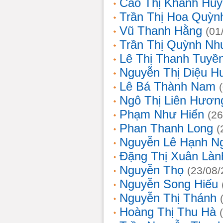
Cao Thị Khánh Hu
Trần Thị Hoa Quỳn
Vũ Thanh Hằng
(01
Trần Thị Quỳnh Nh
Lê Thị Thanh Tuyề
Nguyễn Thị Diệu H
Lê Bá Thành Nam
Ngô Thị Liên Hươn
Phạm Như Hiển
(26
Phan Thanh Long
(
Nguyễn Lê Hạnh N
Đặng Thị Xuân Làn
Nguyễn Thọ
(23/08/
Nguyễn Song Hiếu
Nguyễn Thị Thánh
Hoàng Thị Thu Hà