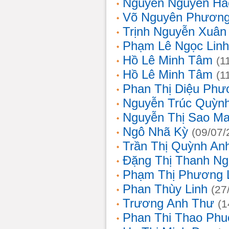
Nguyễn Nguyên Hả
Võ Nguyên Phươn
Trịnh Nguyễn Xuâ
Phạm Lê Ngọc Linh
Hồ Lê Minh Tâm
(1
Hồ Lê Minh Tâm
(1
Phan Thị Diệu Phư
Nguyễn Trúc Quỳn
Nguyễn Thị Sao Ma
Ngô Nhã Kỳ
(09/07/
Trần Thị Quỳnh An
Đặng Thị Thanh Ng
Phạm Thị Phương 
Phan Thùy Linh
(27
Trương Anh Thư
(1
Phan Thi Thao Phu