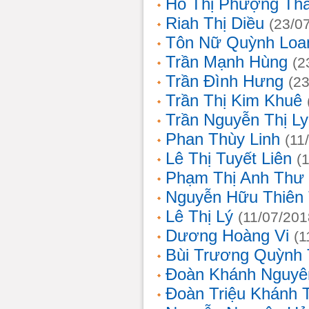
Hồ Thị Phượng Th
Riah Thị Diều
(23/0
Tôn Nữ Quỳnh Loa
Trần Mạnh Hùng
(2
Trần Đình Hưng
(2
Trần Thị Kim Khuê
Trần Nguyễn Thị L
Phan Thùy Linh
(11
Lê Thị Tuyết Liên
(
Phạm Thị Anh Thư
Nguyễn Hữu Thiên
Lê Thị Lý
(11/07/201
Dương Hoàng Vi
(1
Bùi Trương Quỳnh 
Đoàn Khánh Nguyê
Đoàn Triệu Khánh 