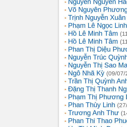
Nguyễn Nguyên Hả
Võ Nguyên Phươn
Trịnh Nguyễn Xuâ
Phạm Lê Ngọc Linh
Hồ Lê Minh Tâm
(1
Hồ Lê Minh Tâm
(1
Phan Thị Diệu Phư
Nguyễn Trúc Quỳn
Nguyễn Thị Sao Ma
Ngô Nhã Kỳ
(09/07/
Trần Thị Quỳnh An
Đặng Thị Thanh Ng
Phạm Thị Phương 
Phan Thùy Linh
(27
Trương Anh Thư
(1
Phan Thi Thao Phu