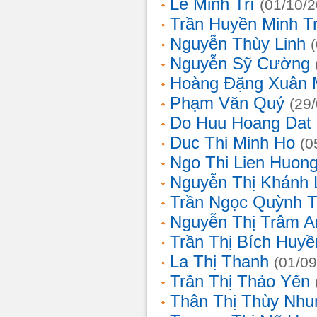
Lê Minh Trí
(01/10/
Trần Huyền Minh T
Nguyễn Thùy Linh
Nguyễn Sỹ Cường
Hoàng Đặng Xuân 
Phạm Văn Quý
(29
Do Huu Hoang Dat
Duc Thi Minh Ho
(0
Ngo Thi Lien Huon
Nguyễn Thị Khánh 
Trần Ngọc Quỳnh T
Nguyễn Thị Trâm A
Trần Thị Bích Huyề
La Thị Thanh
(01/09
Trần Thị Thảo Yến
Thân Thị Thùy Nhu