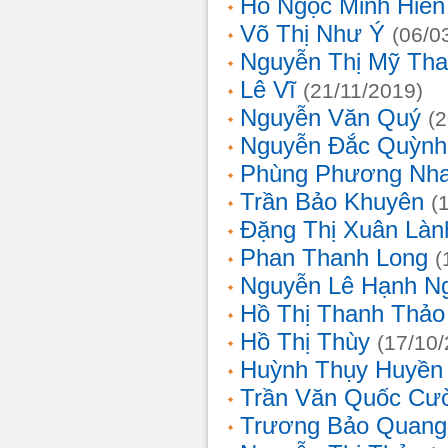
Hồ Ngọc Minh Hiền
Võ Thị Như Ý
(06/0
Nguyễn Thị Mỹ Th
Lê Vĩ
(21/11/2019)
Nguyễn Văn Quý
(
Nguyễn Đắc Quỳnh
Phùng Phương Nh
Trần Bảo Khuyên
(
Đặng Thị Xuân Làn
Phan Thanh Long
(
Nguyễn Lê Hạnh N
Hồ Thị Thanh Thảo
Hồ Thị Thùy
(17/10
Huỳnh Thụy Huyền
Trần Văn Quốc Cư
Trương Bảo Quang