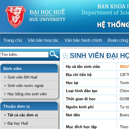
Trang chủ
Văn bản hợp tác
Văn bản hành chính
Đoàn công 
SINH VIÊN ĐẠI H
Họ và tên sinh viên
NGU
Sinh viên
Địa chỉ liên hệ
13F7
Sinh viên ĐH Huế
Học tại
Trườ
Sinh viên nước ngoài
Loại hình đào tạo
Chứn
Học bổng cho sinh viên
Thời gian đi học
01/08
Thuộc đơn vị
Nguồn kinh phí
Tự t
Tất cả các đơn vị
Nơi đến
Burir
Đại học Huế
Mục đích học tập
Thực 