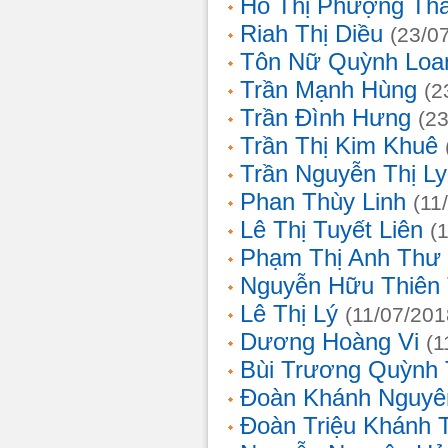
Hồ Thị Phượng Th
Riah Thị Diều
(23/0
Tôn Nữ Quỳnh Loa
Trần Mạnh Hùng
(2
Trần Đình Hưng
(2
Trần Thị Kim Khuê
Trần Nguyễn Thị L
Phan Thùy Linh
(11
Lê Thị Tuyết Liên
(
Phạm Thị Anh Thư
Nguyễn Hữu Thiên
Lê Thị Lý
(11/07/201
Dương Hoàng Vi
(1
Bùi Trương Quỳnh 
Đoàn Khánh Nguyê
Đoàn Triệu Khánh 