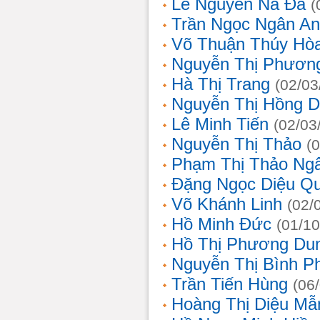
Lê Nguyễn Na Đa
(
Trần Ngọc Ngân A
Võ Thuận Thúy Hò
Nguyễn Thị Phươn
Hà Thị Trang
(02/03
Nguyễn Thị Hồng D
Lê Minh Tiến
(02/03
Nguyễn Thị Thảo
(
Phạm Thị Thảo Ng
Đặng Ngọc Diệu Q
Võ Khánh Linh
(02/
Hồ Minh Đức
(01/10
Hồ Thị Phương Du
Nguyễn Thị Bình 
Trần Tiến Hùng
(06
Hoàng Thị Diệu Mẫ