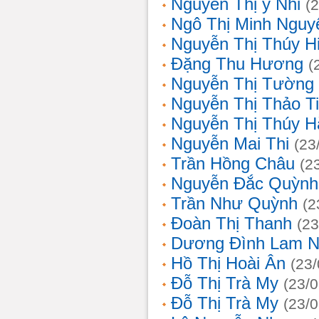
Nguyễn Thị ý Nhi
(
Ngô Thị Minh Nguy
Nguyễn Thị Thúy H
Đặng Thu Hương
(
Nguyễn Thị Tường
Nguyễn Thị Thảo T
Nguyễn Thị Thúy H
Nguyễn Mai Thi
(23
Trần Hồng Châu
(2
Nguyễn Đắc Quỳnh
Trần Như Quỳnh
(2
Đoàn Thị Thanh
(23
Dương Đình Lam N
Hồ Thị Hoài Ân
(23
Đỗ Thị Trà My
(23/
Đỗ Thị Trà My
(23/