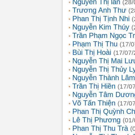
Nguyễn Thị lan
(28/
Trương Anh Thư
(2
Phan Thị Tịnh Nhi
(
Nguyễn Kim Thúy
(
Trần Phạm Ngọc T
Phạm Thị Thu
(17/0
Bùi Thị Hoài
(17/07/
Nguyễn Thị Mai Lư
Nguyễn Thị Thủy L
Nguyễn Thành Lâm
Trần Thị Hiền
(17/0
Nguyễn Tâm Dươn
Võ Tấn Thiện
(17/0
Phan Thị Quỳnh Ch
Lê Thị Phương
(01/
Phan Thị Thu Trà
(