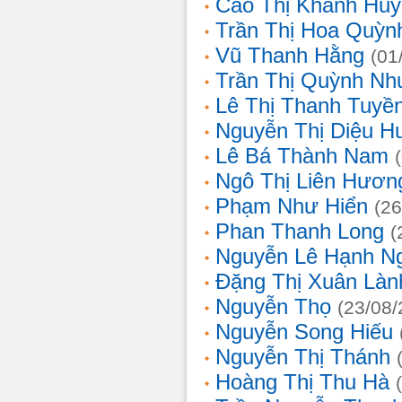
Cao Thị Khánh Hu
Trần Thị Hoa Quỳn
Vũ Thanh Hằng
(01
Trần Thị Quỳnh Nh
Lê Thị Thanh Tuyề
Nguyễn Thị Diệu H
Lê Bá Thành Nam
Ngô Thị Liên Hươn
Phạm Như Hiển
(26
Phan Thanh Long
(
Nguyễn Lê Hạnh N
Đặng Thị Xuân Làn
Nguyễn Thọ
(23/08/
Nguyễn Song Hiếu
Nguyễn Thị Thánh
Hoàng Thị Thu Hà