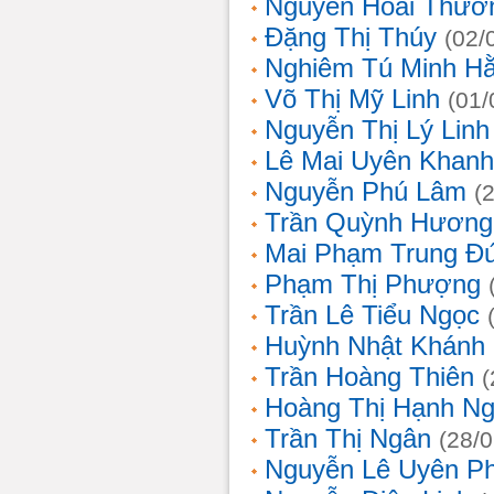
Nguyễn Hoài Thươ
Đặng Thị Thúy
(02/
Nghiêm Tú Minh H
Võ Thị Mỹ Linh
(01/
Nguyễn Thị Lý Linh
Lê Mai Uyên Khanh
Nguyễn Phú Lâm
(
Trần Quỳnh Hương
Mai Phạm Trung Đ
Phạm Thị Phượng
Trần Lê Tiểu Ngọc
Huỳnh Nhật Khánh
Trần Hoàng Thiên
(
Hoàng Thị Hạnh N
Trần Thị Ngân
(28/
Nguyễn Lê Uyên P