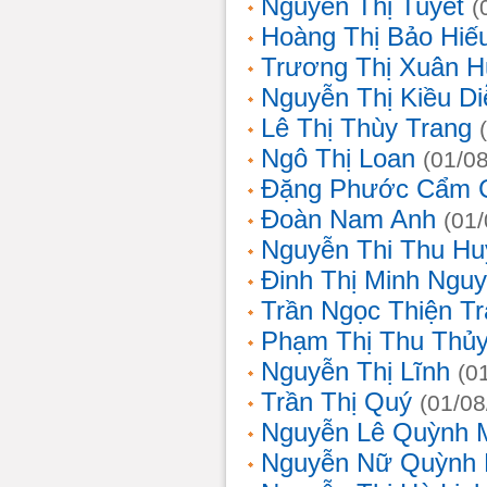
Nguyễn Thị Tuyết
(
Hoàng Thị Bảo Hiế
Trương Thị Xuân 
Nguyễn Thị Kiều D
Lê Thị Thùy Trang
Ngô Thị Loan
(01/0
Đặng Phước Cẩm 
Đoàn Nam Anh
(01
Nguyễn Thi Thu Hu
Đinh Thị Minh Nguy
Trần Ngọc Thiện T
Phạm Thị Thu Thủ
Nguyễn Thị Lĩnh
(0
Trần Thị Quý
(01/08
Nguyễn Lê Quỳnh 
Nguyễn Nữ Quỳnh