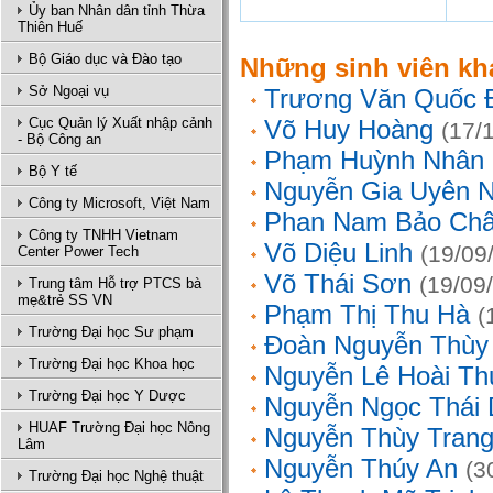
Ủy ban Nhân dân tỉnh Thừa
Thiên Huế
Bộ Giáo dục và Đào tạo
Những sinh viên kh
Sở Ngoại vụ
Trương Văn Quốc 
Cục Quản lý Xuất nhập cảnh
Võ Huy Hoàng
(17/
- Bộ Công an
Phạm Huỳnh Nhân
Bộ Y tế
Nguyễn Gia Uyên N
Công ty Microsoft, Việt Nam
Phan Nam Bảo Ch
Công ty TNHH Vietnam
Võ Diệu Linh
(19/09
Center Power Tech
Võ Thái Sơn
(19/09
Trung tâm Hỗ trợ PTCS bà
mẹ&trẻ SS VN
Phạm Thị Thu Hà
(
Trường Đại học Sư phạm
Đoàn Nguyễn Thùy
Trường Đại học Khoa học
Nguyễn Lê Hoài Th
Trường Đại học Y Dược
Nguyễn Ngọc Thái
HUAF Trường Đại học Nông
Nguyễn Thùy Tran
Lâm
Nguyễn Thúy An
(3
Trường Đại học Nghệ thuật