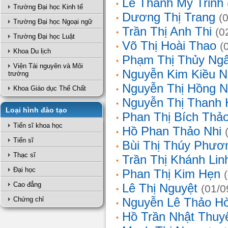
Lê Thanh Mỹ Trinh
Trường Đại học Kinh tế
Dương Thị Trang
(
Trường Đại học Ngoại ngữ
Trần Thị Anh Thi
(0
Trường Đại học Luật
Võ Thị Hoài Thao
(
Khoa Du lịch
Phạm Thị Thủy Ng
Viện Tài nguyên và Môi
Nguyễn Kim Kiều N
trường
Nguyễn Thị Hồng 
Khoa Giáo dục Thể Chất
Nguyễn Thị Thanh 
Loại hình đào tạo
Phan Thị Bích Thả
Tiến sĩ khoa học
Hồ Phan Thảo Nhi
Tiến sĩ
Bùi Thị Thúy Phươ
Thạc sĩ
Trần Thị Khánh Lin
Đại học
Phan Thị Kim Hẹn
Cao đẳng
Lê Thị Nguyệt
(01/0
Chứng chỉ
Nguyễn Lê Thảo H
Hồ Trần Nhật Thuy