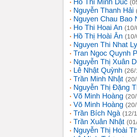
Ho Thi Minh Duc
(0
Nguyễn Thanh Hải
Nguyen Chau Bao 
Ho Thi Hoai An
(10/
Hồ Thị Hoài Ân
(10
Nguyen Thi Nhat L
Tran Ngoc Quynh 
Nguyễn Thị Xuân 
Lê Nhật Quỳnh
(26/
Trần Minh Nhật
(20
Nguyễn Thị Đặng 
Võ Minh Hoàng
(20
Võ Minh Hoàng
(20
Trần Bích Ngà
(12/
Trần Xuân Nhật
(01
Nguyễn Thị Hoài T