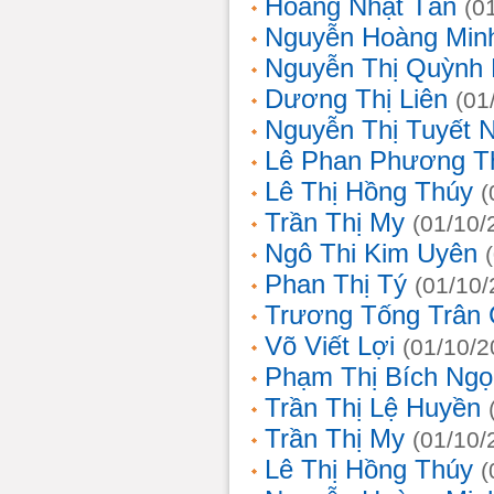
Hoàng Nhật Tân
(0
Nguyễn Hoàng Min
Nguyễn Thị Quỳnh 
Dương Thị Liên
(01
Nguyễn Thị Tuyết 
Lê Phan Phương T
Lê Thị Hồng Thúy
(
Trần Thị My
(01/10/
Ngô Thi Kim Uyên
Phan Thị Tý
(01/10/
Trương Tống Trân
Võ Viết Lợi
(01/10/2
Phạm Thị Bích Ngọ
Trần Thị Lệ Huyền
Trần Thị My
(01/10/
Lê Thị Hồng Thúy
(