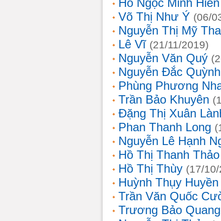
Hồ Ngọc Minh Hiền
Võ Thị Như Ý
(06/0
Nguyễn Thị Mỹ Th
Lê Vĩ
(21/11/2019)
Nguyễn Văn Quý
(
Nguyễn Đắc Quỳnh
Phùng Phương Nh
Trần Bảo Khuyên
(
Đặng Thị Xuân Làn
Phan Thanh Long
(
Nguyễn Lê Hạnh N
Hồ Thị Thanh Thảo
Hồ Thị Thùy
(17/10
Huỳnh Thụy Huyền
Trần Văn Quốc Cư
Trương Bảo Quang