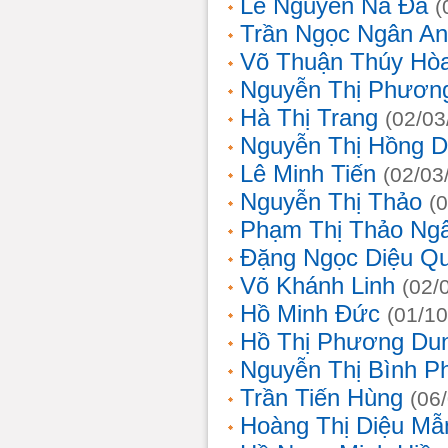
Lê Nguyễn Na Đa
(
Trần Ngọc Ngân A
Võ Thuận Thúy Hò
Nguyễn Thị Phươn
Hà Thị Trang
(02/03
Nguyễn Thị Hồng D
Lê Minh Tiến
(02/03
Nguyễn Thị Thảo
(
Phạm Thị Thảo Ng
Đặng Ngọc Diệu Q
Võ Khánh Linh
(02/
Hồ Minh Đức
(01/10
Hồ Thị Phương Du
Nguyễn Thị Bình 
Trần Tiến Hùng
(06
Hoàng Thị Diệu Mẫ