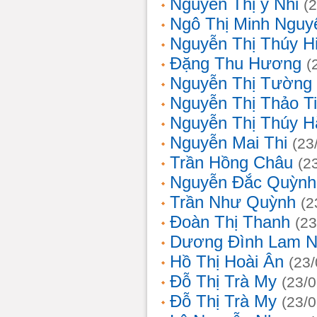
Nguyễn Thị ý Nhi
(
Ngô Thị Minh Nguy
Nguyễn Thị Thúy H
Đặng Thu Hương
(
Nguyễn Thị Tường
Nguyễn Thị Thảo T
Nguyễn Thị Thúy H
Nguyễn Mai Thi
(23
Trần Hồng Châu
(2
Nguyễn Đắc Quỳnh
Trần Như Quỳnh
(2
Đoàn Thị Thanh
(23
Dương Đình Lam N
Hồ Thị Hoài Ân
(23
Đỗ Thị Trà My
(23/
Đỗ Thị Trà My
(23/