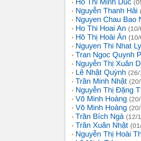
Ho Thi Minh Duc
(0
Nguyễn Thanh Hải
Nguyen Chau Bao 
Ho Thi Hoai An
(10/
Hồ Thị Hoài Ân
(10
Nguyen Thi Nhat L
Tran Ngoc Quynh 
Nguyễn Thị Xuân 
Lê Nhật Quỳnh
(26/
Trần Minh Nhật
(20
Nguyễn Thị Đặng 
Võ Minh Hoàng
(20
Võ Minh Hoàng
(20
Trần Bích Ngà
(12/
Trần Xuân Nhật
(01
Nguyễn Thị Hoài T