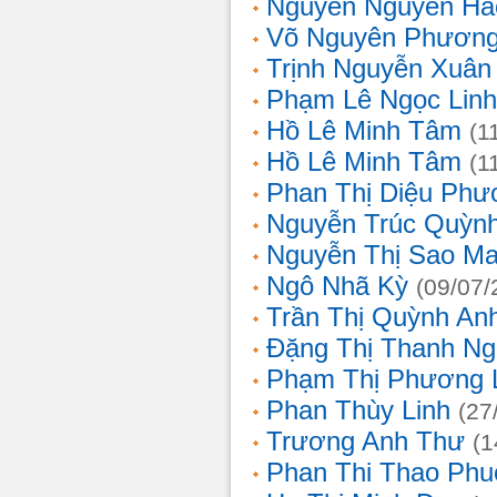
Nguyễn Nguyên Hả
Võ Nguyên Phươn
Trịnh Nguyễn Xuâ
Phạm Lê Ngọc Linh
Hồ Lê Minh Tâm
(1
Hồ Lê Minh Tâm
(1
Phan Thị Diệu Phư
Nguyễn Trúc Quỳn
Nguyễn Thị Sao Ma
Ngô Nhã Kỳ
(09/07/
Trần Thị Quỳnh An
Đặng Thị Thanh Ng
Phạm Thị Phương 
Phan Thùy Linh
(27
Trương Anh Thư
(1
Phan Thi Thao Phu