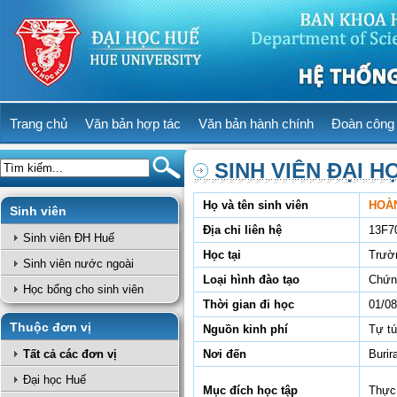
Trang chủ
Văn bản hợp tác
Văn bản hành chính
Đoàn công 
SINH VIÊN ĐẠI H
Họ và tên sinh viên
HOÀ
Sinh viên
Địa chỉ liên hệ
13F7
Sinh viên ĐH Huế
Học tại
Trườ
Sinh viên nước ngoài
Loại hình đào tạo
Chứn
Học bổng cho sinh viên
Thời gian đi học
01/08
Thuộc đơn vị
Nguồn kinh phí
Tự t
Tất cả các đơn vị
Nơi đến
Burir
Đại học Huế
Mục đích học tập
Thực 