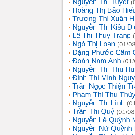
Nguyễn Thị Tuyết
(
Hoàng Thị Bảo Hiế
Trương Thị Xuân 
Nguyễn Thị Kiều D
Lê Thị Thùy Trang
Ngô Thị Loan
(01/0
Đặng Phước Cẩm 
Đoàn Nam Anh
(01
Nguyễn Thi Thu Hu
Đinh Thị Minh Nguy
Trần Ngọc Thiện T
Phạm Thị Thu Thủ
Nguyễn Thị Lĩnh
(0
Trần Thị Quý
(01/08
Nguyễn Lê Quỳnh 
Nguyễn Nữ Quỳnh