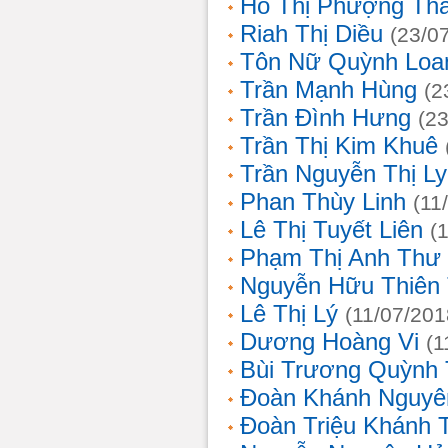
Hồ Thị Phượng Th
Riah Thị Diều
(23/0
Tôn Nữ Quỳnh Loa
Trần Mạnh Hùng
(2
Trần Đình Hưng
(2
Trần Thị Kim Khuê
Trần Nguyễn Thị L
Phan Thùy Linh
(11
Lê Thị Tuyết Liên
(
Phạm Thị Anh Thư
Nguyễn Hữu Thiên
Lê Thị Lý
(11/07/201
Dương Hoàng Vi
(1
Bùi Trương Quỳnh 
Đoàn Khánh Nguyê
Đoàn Triệu Khánh 