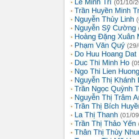
Lê Minh Trí
(01/10/
Trần Huyền Minh T
Nguyễn Thùy Linh
Nguyễn Sỹ Cường
Hoàng Đặng Xuân 
Phạm Văn Quý
(29
Do Huu Hoang Dat
Duc Thi Minh Ho
(0
Ngo Thi Lien Huon
Nguyễn Thị Khánh 
Trần Ngọc Quỳnh T
Nguyễn Thị Trâm A
Trần Thị Bích Huyề
La Thị Thanh
(01/09
Trần Thị Thảo Yến
Thân Thị Thùy Nhu