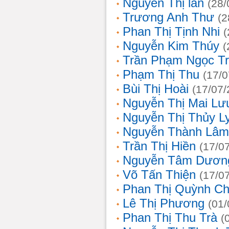
Nguyễn Thị lan
(28/
Trương Anh Thư
(2
Phan Thị Tịnh Nhi
(
Nguyễn Kim Thúy
(
Trần Phạm Ngọc T
Phạm Thị Thu
(17/0
Bùi Thị Hoài
(17/07/
Nguyễn Thị Mai Lư
Nguyễn Thị Thủy L
Nguyễn Thành Lâm
Trần Thị Hiền
(17/0
Nguyễn Tâm Dươn
Võ Tấn Thiện
(17/0
Phan Thị Quỳnh Ch
Lê Thị Phương
(01/
Phan Thị Thu Trà
(