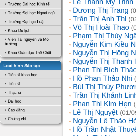
Lê Thanh Mỹ Trinh
Trường Đại học Kinh tế
Dương Thị Trang
(
Trường Đại học Ngoại ngữ
Trần Thị Anh Thi
(0
Trường Đại học Luật
Võ Thị Hoài Thao
(
Khoa Du lịch
Phạm Thị Thủy Ng
Viện Tài nguyên và Môi
Nguyễn Kim Kiều N
trường
Nguyễn Thị Hồng 
Khoa Giáo dục Thể Chất
Nguyễn Thị Thanh 
Loại hình đào tạo
Phan Thị Bích Thả
Tiến sĩ khoa học
Hồ Phan Thảo Nhi
Tiến sĩ
Bùi Thị Thúy Phươ
Thạc sĩ
Trần Thị Khánh Lin
Đại học
Phan Thị Kim Hẹn
Cao đẳng
Lê Thị Nguyệt
(01/0
Chứng chỉ
Nguyễn Lê Thảo H
Hồ Trần Nhật Thuy