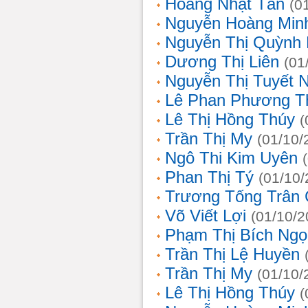
Hoàng Nhật Tân
(0
Nguyễn Hoàng Min
Nguyễn Thị Quỳnh 
Dương Thị Liên
(01
Nguyễn Thị Tuyết 
Lê Phan Phương T
Lê Thị Hồng Thúy
(
Trần Thị My
(01/10/
Ngô Thi Kim Uyên
Phan Thị Tý
(01/10/
Trương Tống Trân
Võ Viết Lợi
(01/10/2
Phạm Thị Bích Ngọ
Trần Thị Lệ Huyền
Trần Thị My
(01/10/
Lê Thị Hồng Thúy
(