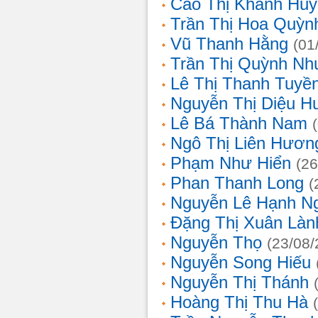
Cao Thị Khánh Hu
Trần Thị Hoa Quỳn
Vũ Thanh Hằng
(01
Trần Thị Quỳnh Nh
Lê Thị Thanh Tuyề
Nguyễn Thị Diệu H
Lê Bá Thành Nam
Ngô Thị Liên Hươn
Phạm Như Hiển
(26
Phan Thanh Long
(
Nguyễn Lê Hạnh N
Đặng Thị Xuân Làn
Nguyễn Thọ
(23/08/
Nguyễn Song Hiếu
Nguyễn Thị Thánh
Hoàng Thị Thu Hà