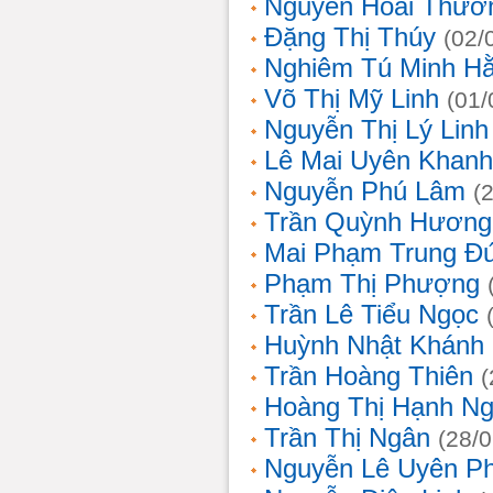
Nguyễn Hoài Thươ
Đặng Thị Thúy
(02/
Nghiêm Tú Minh H
Võ Thị Mỹ Linh
(01/
Nguyễn Thị Lý Linh
Lê Mai Uyên Khanh
Nguyễn Phú Lâm
(
Trần Quỳnh Hương
Mai Phạm Trung Đ
Phạm Thị Phượng
Trần Lê Tiểu Ngọc
Huỳnh Nhật Khánh
Trần Hoàng Thiên
(
Hoàng Thị Hạnh N
Trần Thị Ngân
(28/
Nguyễn Lê Uyên P