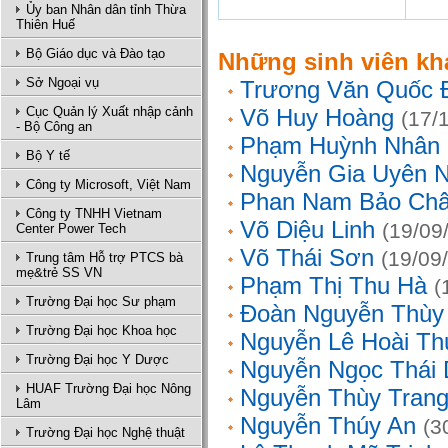
Ủy ban Nhân dân tỉnh Thừa
Thiên Huế
Bộ Giáo dục và Đào tạo
Những sinh viên kh
Sở Ngoại vụ
Trương Văn Quốc 
Cục Quản lý Xuất nhập cảnh
Võ Huy Hoàng
(17/
- Bộ Công an
Phạm Huỳnh Nhân
Bộ Y tế
Nguyễn Gia Uyên N
Công ty Microsoft, Việt Nam
Phan Nam Bảo Ch
Công ty TNHH Vietnam
Võ Diệu Linh
(19/09
Center Power Tech
Võ Thái Sơn
(19/09
Trung tâm Hỗ trợ PTCS bà
mẹ&trẻ SS VN
Phạm Thị Thu Hà
(
Trường Đại học Sư phạm
Đoàn Nguyễn Thùy
Trường Đại học Khoa học
Nguyễn Lê Hoài Th
Trường Đại học Y Dược
Nguyễn Ngọc Thái
HUAF Trường Đại học Nông
Nguyễn Thùy Tran
Lâm
Nguyễn Thúy An
(3
Trường Đại học Nghệ thuật