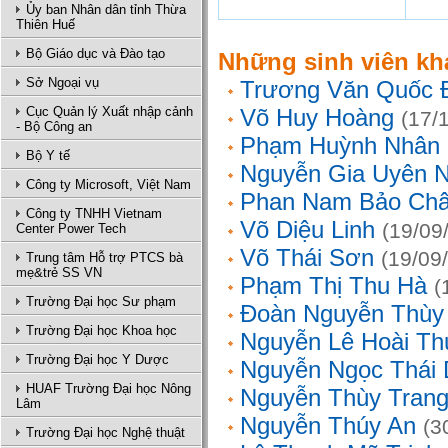
Ủy ban Nhân dân tỉnh Thừa
Thiên Huế
Bộ Giáo dục và Đào tạo
Những sinh viên kh
Sở Ngoại vụ
Trương Văn Quốc 
Cục Quản lý Xuất nhập cảnh
Võ Huy Hoàng
(17/
- Bộ Công an
Phạm Huỳnh Nhân
Bộ Y tế
Nguyễn Gia Uyên N
Công ty Microsoft, Việt Nam
Phan Nam Bảo Ch
Công ty TNHH Vietnam
Võ Diệu Linh
(19/09
Center Power Tech
Võ Thái Sơn
(19/09
Trung tâm Hỗ trợ PTCS bà
mẹ&trẻ SS VN
Phạm Thị Thu Hà
(
Trường Đại học Sư phạm
Đoàn Nguyễn Thùy
Trường Đại học Khoa học
Nguyễn Lê Hoài Th
Trường Đại học Y Dược
Nguyễn Ngọc Thái
HUAF Trường Đại học Nông
Nguyễn Thùy Tran
Lâm
Nguyễn Thúy An
(3
Trường Đại học Nghệ thuật