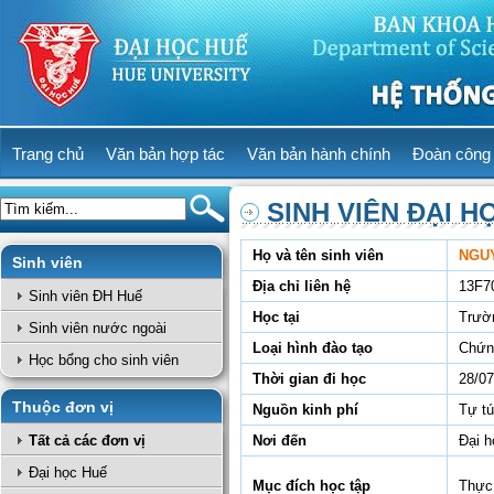
Trang chủ
Văn bản hợp tác
Văn bản hành chính
Đoàn công 
SINH VIÊN ĐẠI H
Họ và tên sinh viên
NGUY
Sinh viên
Địa chỉ liên hệ
13F7
Sinh viên ĐH Huế
Học tại
Trườ
Sinh viên nước ngoài
Loại hình đào tạo
Chứn
Học bổng cho sinh viên
Thời gian đi học
28/07
Thuộc đơn vị
Nguồn kinh phí
Tự t
Tất cả các đơn vị
Nơi đến
Đại 
Đại học Huế
Mục đích học tập
Thực 