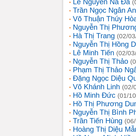
Lê Nguyễn Na Đa
(
Trần Ngọc Ngân A
Võ Thuận Thúy Hò
Nguyễn Thị Phươn
Hà Thị Trang
(02/03
Nguyễn Thị Hồng D
Lê Minh Tiến
(02/03
Nguyễn Thị Thảo
(
Phạm Thị Thảo Ng
Đặng Ngọc Diệu Q
Võ Khánh Linh
(02/
Hồ Minh Đức
(01/10
Hồ Thị Phương Du
Nguyễn Thị Bình 
Trần Tiến Hùng
(06
Hoàng Thị Diệu Mẫ