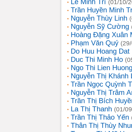
Lê Minh Trí
(01/10/
Trần Huyền Minh T
Nguyễn Thùy Linh
Nguyễn Sỹ Cường
Hoàng Đặng Xuân 
Phạm Văn Quý
(29
Do Huu Hoang Dat
Duc Thi Minh Ho
(0
Ngo Thi Lien Huon
Nguyễn Thị Khánh 
Trần Ngọc Quỳnh T
Nguyễn Thị Trâm A
Trần Thị Bích Huyề
La Thị Thanh
(01/09
Trần Thị Thảo Yến
Thân Thị Thùy Nhu