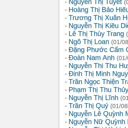
Nguyễn Thị Tuyết
(
Hoàng Thị Bảo Hiế
Trương Thị Xuân 
Nguyễn Thị Kiều D
Lê Thị Thùy Trang
Ngô Thị Loan
(01/0
Đặng Phước Cẩm 
Đoàn Nam Anh
(01
Nguyễn Thi Thu Hu
Đinh Thị Minh Nguy
Trần Ngọc Thiện T
Phạm Thị Thu Thủ
Nguyễn Thị Lĩnh
(0
Trần Thị Quý
(01/08
Nguyễn Lê Quỳnh 
Nguyễn Nữ Quỳnh