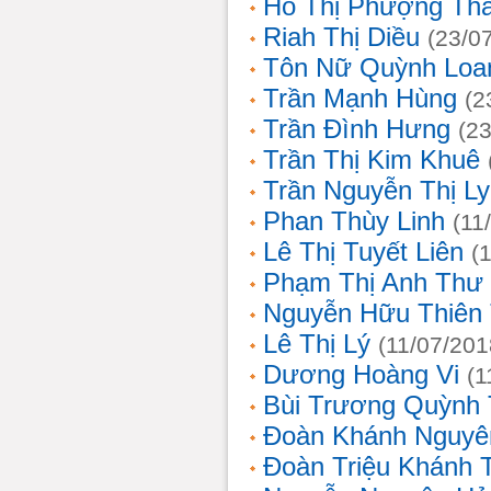
Hồ Thị Phượng Th
Riah Thị Diều
(23/0
Tôn Nữ Quỳnh Loa
Trần Mạnh Hùng
(2
Trần Đình Hưng
(2
Trần Thị Kim Khuê
Trần Nguyễn Thị L
Phan Thùy Linh
(11
Lê Thị Tuyết Liên
(
Phạm Thị Anh Thư
Nguyễn Hữu Thiên
Lê Thị Lý
(11/07/201
Dương Hoàng Vi
(1
Bùi Trương Quỳnh 
Đoàn Khánh Nguyê
Đoàn Triệu Khánh 