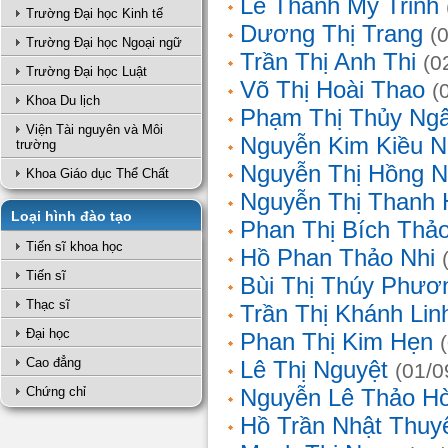
Lê Thanh Mỹ Trinh
Trường Đại học Kinh tế
Dương Thị Trang
(
Trường Đại học Ngoại ngữ
Trần Thị Anh Thi
(0
Trường Đại học Luật
Võ Thị Hoài Thao
(
Khoa Du lịch
Phạm Thị Thủy Ng
Viện Tài nguyên và Môi
Nguyễn Kim Kiều N
trường
Nguyễn Thị Hồng 
Khoa Giáo dục Thể Chất
Nguyễn Thị Thanh 
Loại hình đào tạo
Phan Thị Bích Thả
Tiến sĩ khoa học
Hồ Phan Thảo Nhi
Tiến sĩ
Bùi Thị Thúy Phươ
Thạc sĩ
Trần Thị Khánh Lin
Đại học
Phan Thị Kim Hẹn
Cao đẳng
Lê Thị Nguyệt
(01/0
Chứng chỉ
Nguyễn Lê Thảo H
Hồ Trần Nhật Thuy