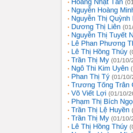
Hoàng Nhật Tân
(0
Nguyễn Hoàng Min
Nguyễn Thị Quỳnh 
Dương Thị Liên
(01
Nguyễn Thị Tuyết 
Lê Phan Phương T
Lê Thị Hồng Thúy
(
Trần Thị My
(01/10/
Ngô Thi Kim Uyên
Phan Thị Tý
(01/10/
Trương Tống Trân
Võ Viết Lợi
(01/10/2
Phạm Thị Bích Ngọ
Trần Thị Lệ Huyền
Trần Thị My
(01/10/
Lê Thị Hồng Thúy
(