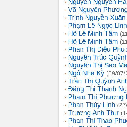
Nguyễn Nguyên Hả
Võ Nguyên Phươn
Trịnh Nguyễn Xuâ
Phạm Lê Ngọc Linh
Hồ Lê Minh Tâm
(1
Hồ Lê Minh Tâm
(1
Phan Thị Diệu Phư
Nguyễn Trúc Quỳn
Nguyễn Thị Sao Ma
Ngô Nhã Kỳ
(09/07/
Trần Thị Quỳnh An
Đặng Thị Thanh Ng
Phạm Thị Phương 
Phan Thùy Linh
(27
Trương Anh Thư
(1
Phan Thi Thao Phu