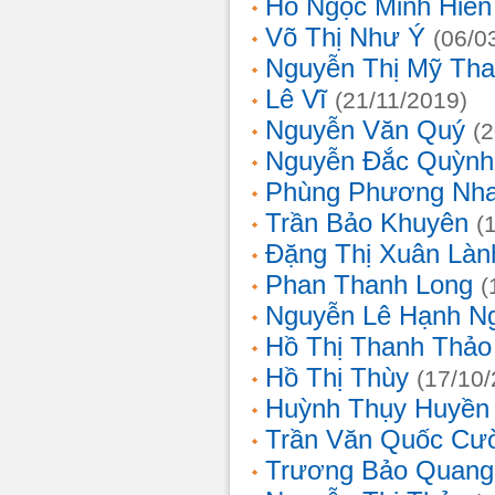
Hồ Ngọc Minh Hiền
Võ Thị Như Ý
(06/0
Nguyễn Thị Mỹ Th
Lê Vĩ
(21/11/2019)
Nguyễn Văn Quý
(
Nguyễn Đắc Quỳnh
Phùng Phương Nh
Trần Bảo Khuyên
(
Đặng Thị Xuân Làn
Phan Thanh Long
(
Nguyễn Lê Hạnh N
Hồ Thị Thanh Thảo
Hồ Thị Thùy
(17/10
Huỳnh Thụy Huyền
Trần Văn Quốc Cư
Trương Bảo Quang