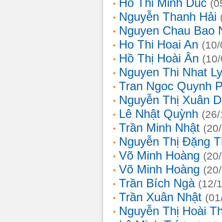
Ho Thi Minh Duc
(0
Nguyễn Thanh Hải
Nguyen Chau Bao 
Ho Thi Hoai An
(10/
Hồ Thị Hoài Ân
(10
Nguyen Thi Nhat L
Tran Ngoc Quynh 
Nguyễn Thị Xuân 
Lê Nhật Quỳnh
(26/
Trần Minh Nhật
(20
Nguyễn Thị Đặng 
Võ Minh Hoàng
(20
Võ Minh Hoàng
(20
Trần Bích Ngà
(12/
Trần Xuân Nhật
(01
Nguyễn Thị Hoài T