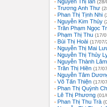
Nguyễn Thị lan
(28/
Trương Anh Thư
(2
Phan Thị Tịnh Nhi
(
Nguyễn Kim Thúy
(
Trần Phạm Ngọc T
Phạm Thị Thu
(17/0
Bùi Thị Hoài
(17/07/
Nguyễn Thị Mai Lư
Nguyễn Thị Thủy L
Nguyễn Thành Lâm
Trần Thị Hiền
(17/0
Nguyễn Tâm Dươn
Võ Tấn Thiện
(17/0
Phan Thị Quỳnh Ch
Lê Thị Phương
(01/
Phan Thị Thu Trà
(