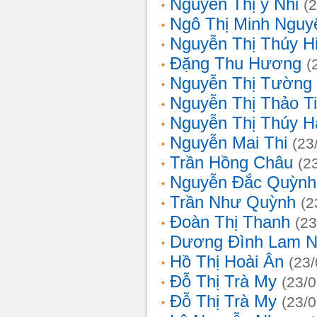
Nguyễn Thị ý Nhi
(
Ngô Thị Minh Nguy
Nguyễn Thị Thúy H
Đặng Thu Hương
(
Nguyễn Thị Tường
Nguyễn Thị Thảo T
Nguyễn Thị Thúy H
Nguyễn Mai Thi
(23
Trần Hồng Châu
(2
Nguyễn Đắc Quỳnh
Trần Như Quỳnh
(2
Đoàn Thị Thanh
(23
Dương Đình Lam N
Hồ Thị Hoài Ân
(23
Đỗ Thị Trà My
(23/
Đỗ Thị Trà My
(23/