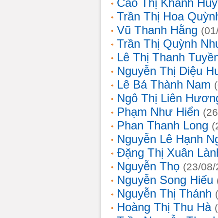
Cao Thị Khánh Hu
Trần Thị Hoa Quỳn
Vũ Thanh Hằng
(01
Trần Thị Quỳnh Nh
Lê Thị Thanh Tuyề
Nguyễn Thị Diệu H
Lê Bá Thành Nam
Ngô Thị Liên Hươn
Phạm Như Hiển
(26
Phan Thanh Long
(
Nguyễn Lê Hạnh N
Đặng Thị Xuân Làn
Nguyễn Thọ
(23/08/
Nguyễn Song Hiếu
Nguyễn Thị Thánh
Hoàng Thị Thu Hà