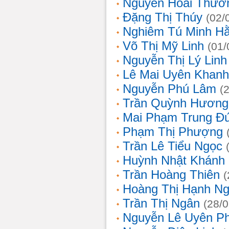
Nguyễn Hoài Thươ
Đặng Thị Thúy
(02/
Nghiêm Tú Minh H
Võ Thị Mỹ Linh
(01/
Nguyễn Thị Lý Linh
Lê Mai Uyên Khanh
Nguyễn Phú Lâm
(
Trần Quỳnh Hương
Mai Phạm Trung Đ
Phạm Thị Phượng
Trần Lê Tiểu Ngọc
Huỳnh Nhật Khánh
Trần Hoàng Thiên
(
Hoàng Thị Hạnh N
Trần Thị Ngân
(28/
Nguyễn Lê Uyên P