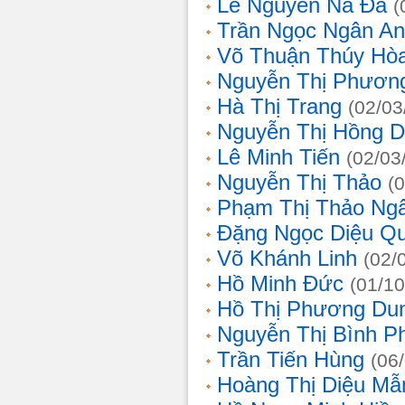
Lê Nguyễn Na Đa
(
Trần Ngọc Ngân A
Võ Thuận Thúy Hò
Nguyễn Thị Phươn
Hà Thị Trang
(02/03
Nguyễn Thị Hồng D
Lê Minh Tiến
(02/03
Nguyễn Thị Thảo
(
Phạm Thị Thảo Ng
Đặng Ngọc Diệu Q
Võ Khánh Linh
(02/
Hồ Minh Đức
(01/10
Hồ Thị Phương Du
Nguyễn Thị Bình 
Trần Tiến Hùng
(06
Hoàng Thị Diệu Mẫ