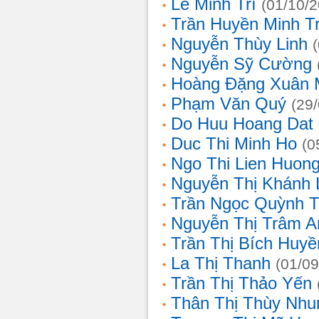
Lê Minh Trí
(01/10/
Trần Huyền Minh T
Nguyễn Thùy Linh
Nguyễn Sỹ Cường
Hoàng Đặng Xuân 
Phạm Văn Quý
(29
Do Huu Hoang Dat
Duc Thi Minh Ho
(0
Ngo Thi Lien Huon
Nguyễn Thị Khánh 
Trần Ngọc Quỳnh T
Nguyễn Thị Trâm A
Trần Thị Bích Huyề
La Thị Thanh
(01/09
Trần Thị Thảo Yến
Thân Thị Thùy Nhu