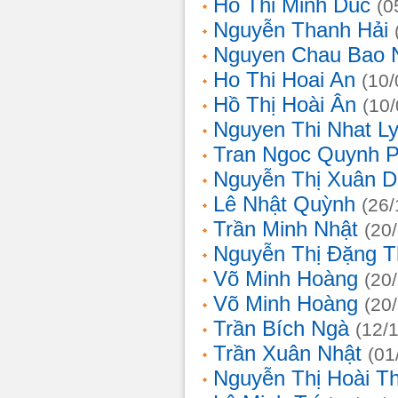
Ho Thi Minh Duc
(0
Nguyễn Thanh Hải
Nguyen Chau Bao 
Ho Thi Hoai An
(10/
Hồ Thị Hoài Ân
(10
Nguyen Thi Nhat L
Tran Ngoc Quynh 
Nguyễn Thị Xuân 
Lê Nhật Quỳnh
(26/
Trần Minh Nhật
(20
Nguyễn Thị Đặng 
Võ Minh Hoàng
(20
Võ Minh Hoàng
(20
Trần Bích Ngà
(12/
Trần Xuân Nhật
(01
Nguyễn Thị Hoài T