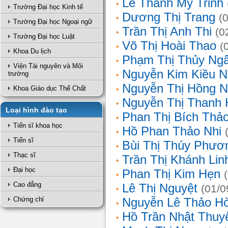
Lê Thanh Mỹ Trinh
Trường Đại học Kinh tế
Dương Thị Trang
(
Trường Đại học Ngoại ngữ
Trần Thị Anh Thi
(0
Trường Đại học Luật
Võ Thị Hoài Thao
(
Khoa Du lịch
Phạm Thị Thủy Ng
Viện Tài nguyên và Môi
Nguyễn Kim Kiều N
trường
Nguyễn Thị Hồng 
Khoa Giáo dục Thể Chất
Nguyễn Thị Thanh 
Loại hình đào tạo
Phan Thị Bích Thả
Tiến sĩ khoa học
Hồ Phan Thảo Nhi
Tiến sĩ
Bùi Thị Thúy Phươ
Thạc sĩ
Trần Thị Khánh Lin
Đại học
Phan Thị Kim Hẹn
Cao đẳng
Lê Thị Nguyệt
(01/0
Chứng chỉ
Nguyễn Lê Thảo H
Hồ Trần Nhật Thuy