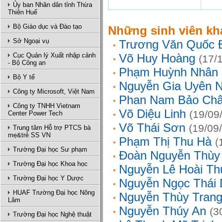
Ủy ban Nhân dân tỉnh Thừa
Thiên Huế
Bộ Giáo dục và Đào tạo
Những sinh viên kh
Sở Ngoại vụ
Trương Văn Quốc 
Cục Quản lý Xuất nhập cảnh
Võ Huy Hoàng
(17/
- Bộ Công an
Phạm Huỳnh Nhân
Bộ Y tế
Nguyễn Gia Uyên N
Công ty Microsoft, Việt Nam
Phan Nam Bảo Ch
Công ty TNHH Vietnam
Võ Diệu Linh
(19/09
Center Power Tech
Võ Thái Sơn
(19/09
Trung tâm Hỗ trợ PTCS bà
mẹ&trẻ SS VN
Phạm Thị Thu Hà
(
Trường Đại học Sư phạm
Đoàn Nguyễn Thùy
Trường Đại học Khoa học
Nguyễn Lê Hoài Th
Trường Đại học Y Dược
Nguyễn Ngọc Thái
HUAF Trường Đại học Nông
Nguyễn Thùy Tran
Lâm
Nguyễn Thúy An
(3
Trường Đại học Nghệ thuật