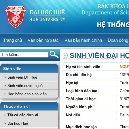
Trang chủ
Văn bản hợp tác
Văn bản hành chính
Đoàn công 
SINH VIÊN ĐẠI H
Họ và tên sinh viên
NGU
Sinh viên
Địa chỉ liên hệ
13F7
Sinh viên ĐH Huế
Học tại
Trườ
Sinh viên nước ngoài
Loại hình đào tạo
Chứn
Học bổng cho sinh viên
Thời gian đi học
31/07
Thuộc đơn vị
Nguồn kinh phí
Tự t
Tất cả các đơn vị
Nơi đến
Đại 
Đại học Huế
Mục đích học tập
Thực 