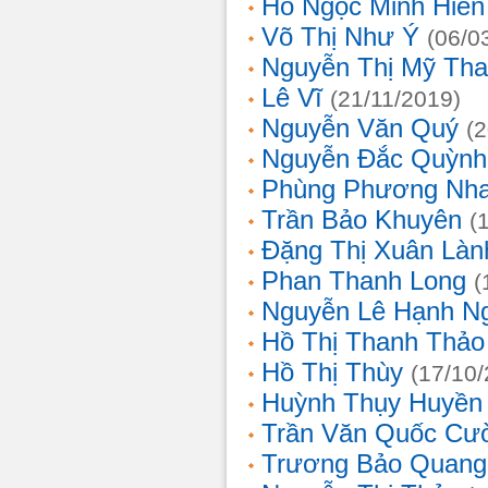
Hồ Ngọc Minh Hiền
Võ Thị Như Ý
(06/0
Nguyễn Thị Mỹ Th
Lê Vĩ
(21/11/2019)
Nguyễn Văn Quý
(
Nguyễn Đắc Quỳnh
Phùng Phương Nh
Trần Bảo Khuyên
(
Đặng Thị Xuân Làn
Phan Thanh Long
(
Nguyễn Lê Hạnh N
Hồ Thị Thanh Thảo
Hồ Thị Thùy
(17/10
Huỳnh Thụy Huyền
Trần Văn Quốc Cư
Trương Bảo Quang