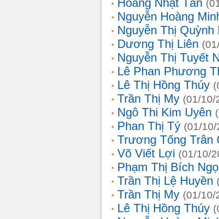
Hoàng Nhật Tân
(0
Nguyễn Hoàng Min
Nguyễn Thị Quỳnh 
Dương Thị Liên
(01
Nguyễn Thị Tuyết 
Lê Phan Phương T
Lê Thị Hồng Thúy
(
Trần Thị My
(01/10/
Ngô Thi Kim Uyên
Phan Thị Tý
(01/10/
Trương Tống Trân
Võ Viết Lợi
(01/10/2
Phạm Thị Bích Ngọ
Trần Thị Lệ Huyền
Trần Thị My
(01/10/
Lê Thị Hồng Thúy
(