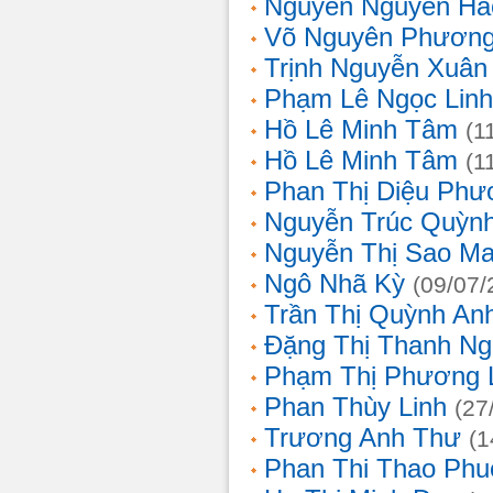
Nguyễn Nguyên Hả
Võ Nguyên Phươn
Trịnh Nguyễn Xuâ
Phạm Lê Ngọc Linh
Hồ Lê Minh Tâm
(1
Hồ Lê Minh Tâm
(1
Phan Thị Diệu Phư
Nguyễn Trúc Quỳn
Nguyễn Thị Sao Ma
Ngô Nhã Kỳ
(09/07/
Trần Thị Quỳnh An
Đặng Thị Thanh Ng
Phạm Thị Phương 
Phan Thùy Linh
(27
Trương Anh Thư
(1
Phan Thi Thao Phu