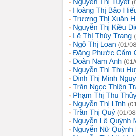
Nguyễn Thị Tuyết
(
Hoàng Thị Bảo Hiế
Trương Thị Xuân 
Nguyễn Thị Kiều D
Lê Thị Thùy Trang
Ngô Thị Loan
(01/0
Đặng Phước Cẩm 
Đoàn Nam Anh
(01
Nguyễn Thi Thu Hu
Đinh Thị Minh Nguy
Trần Ngọc Thiện T
Phạm Thị Thu Thủ
Nguyễn Thị Lĩnh
(0
Trần Thị Quý
(01/08
Nguyễn Lê Quỳnh 
Nguyễn Nữ Quỳnh