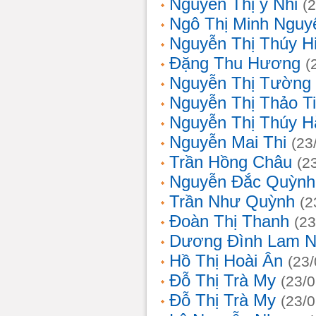
Nguyễn Thị ý Nhi
(
Ngô Thị Minh Nguy
Nguyễn Thị Thúy H
Đặng Thu Hương
(
Nguyễn Thị Tường
Nguyễn Thị Thảo T
Nguyễn Thị Thúy H
Nguyễn Mai Thi
(23
Trần Hồng Châu
(2
Nguyễn Đắc Quỳnh
Trần Như Quỳnh
(2
Đoàn Thị Thanh
(23
Dương Đình Lam N
Hồ Thị Hoài Ân
(23
Đỗ Thị Trà My
(23/
Đỗ Thị Trà My
(23/