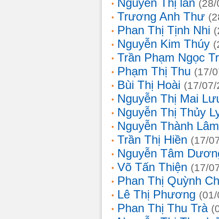
Nguyễn Thị lan
(28/
Trương Anh Thư
(2
Phan Thị Tịnh Nhi
(
Nguyễn Kim Thúy
(
Trần Phạm Ngọc T
Phạm Thị Thu
(17/0
Bùi Thị Hoài
(17/07/
Nguyễn Thị Mai Lư
Nguyễn Thị Thủy L
Nguyễn Thành Lâm
Trần Thị Hiền
(17/0
Nguyễn Tâm Dươn
Võ Tấn Thiện
(17/0
Phan Thị Quỳnh Ch
Lê Thị Phương
(01/
Phan Thị Thu Trà
(