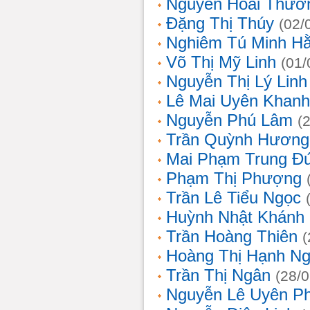
Nguyễn Hoài Thươ
Đặng Thị Thúy
(02/
Nghiêm Tú Minh H
Võ Thị Mỹ Linh
(01/
Nguyễn Thị Lý Linh
Lê Mai Uyên Khanh
Nguyễn Phú Lâm
(
Trần Quỳnh Hương
Mai Phạm Trung Đ
Phạm Thị Phượng
Trần Lê Tiểu Ngọc
Huỳnh Nhật Khánh
Trần Hoàng Thiên
(
Hoàng Thị Hạnh N
Trần Thị Ngân
(28/
Nguyễn Lê Uyên P