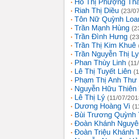
Hồ Thị Phượng Th
Riah Thị Diều
(23/0
Tôn Nữ Quỳnh Loa
Trần Mạnh Hùng
(2
Trần Đình Hưng
(2
Trần Thị Kim Khuê
Trần Nguyễn Thị L
Phan Thùy Linh
(11
Lê Thị Tuyết Liên
(
Phạm Thị Anh Thư
Nguyễn Hữu Thiên
Lê Thị Lý
(11/07/201
Dương Hoàng Vi
(1
Bùi Trương Quỳnh 
Đoàn Khánh Nguyê
Đoàn Triệu Khánh 