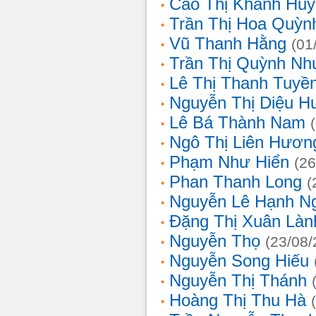
Cao Thị Khánh Hu
Trần Thị Hoa Quỳn
Vũ Thanh Hằng
(01
Trần Thị Quỳnh Nh
Lê Thị Thanh Tuyề
Nguyễn Thị Diệu H
Lê Bá Thành Nam
Ngô Thị Liên Hươn
Phạm Như Hiển
(26
Phan Thanh Long
(
Nguyễn Lê Hạnh N
Đặng Thị Xuân Làn
Nguyễn Thọ
(23/08/
Nguyễn Song Hiếu
Nguyễn Thị Thánh
Hoàng Thị Thu Hà