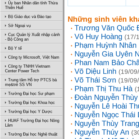
Ủy ban Nhân dân tỉnh Thừa
Thiên Huế
Bộ Giáo dục và Đào tạo
Những sinh viên kh
Sở Ngoại vụ
Trương Văn Quốc 
Cục Quản lý Xuất nhập cảnh
Võ Huy Hoàng
(17/
- Bộ Công an
Phạm Huỳnh Nhân
Bộ Y tế
Nguyễn Gia Uyên N
Công ty Microsoft, Việt Nam
Phan Nam Bảo Ch
Công ty TNHH Vietnam
Võ Diệu Linh
(19/09
Center Power Tech
Võ Thái Sơn
(19/09
Trung tâm Hỗ trợ PTCS bà
mẹ&trẻ SS VN
Phạm Thị Thu Hà
(
Trường Đại học Sư phạm
Đoàn Nguyễn Thùy
Trường Đại học Khoa học
Nguyễn Lê Hoài Th
Trường Đại học Y Dược
Nguyễn Ngọc Thái
HUAF Trường Đại học Nông
Nguyễn Thùy Tran
Lâm
Nguyễn Thúy An
(3
Trường Đại học Nghệ thuật