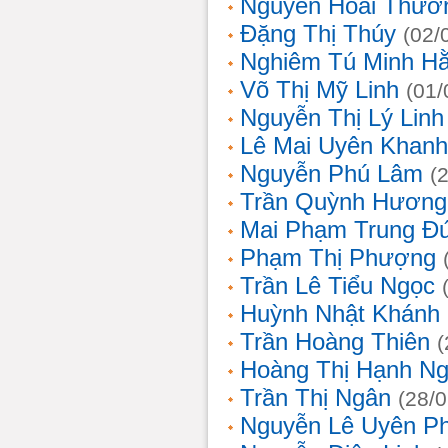
Nguyễn Hoài Thươ
Đặng Thị Thúy
(02/
Nghiêm Tú Minh H
Võ Thị Mỹ Linh
(01/
Nguyễn Thị Lý Linh
Lê Mai Uyên Khanh
Nguyễn Phú Lâm
(
Trần Quỳnh Hương
Mai Phạm Trung Đ
Phạm Thị Phượng
Trần Lê Tiểu Ngọc
Huỳnh Nhật Khánh
Trần Hoàng Thiên
(
Hoàng Thị Hạnh N
Trần Thị Ngân
(28/
Nguyễn Lê Uyên P