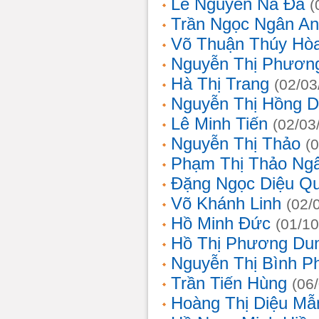
Lê Nguyễn Na Đa
(
Trần Ngọc Ngân A
Võ Thuận Thúy Hò
Nguyễn Thị Phươn
Hà Thị Trang
(02/03
Nguyễn Thị Hồng D
Lê Minh Tiến
(02/03
Nguyễn Thị Thảo
(
Phạm Thị Thảo Ng
Đặng Ngọc Diệu Q
Võ Khánh Linh
(02/
Hồ Minh Đức
(01/10
Hồ Thị Phương Du
Nguyễn Thị Bình 
Trần Tiến Hùng
(06
Hoàng Thị Diệu Mẫ