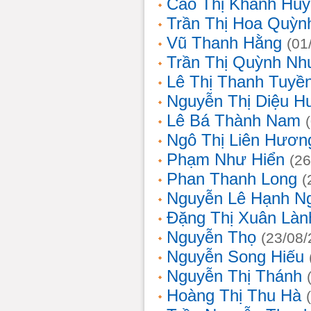
Cao Thị Khánh Hu
Trần Thị Hoa Quỳn
Vũ Thanh Hằng
(01
Trần Thị Quỳnh Nh
Lê Thị Thanh Tuyề
Nguyễn Thị Diệu H
Lê Bá Thành Nam
Ngô Thị Liên Hươn
Phạm Như Hiển
(26
Phan Thanh Long
(
Nguyễn Lê Hạnh N
Đặng Thị Xuân Làn
Nguyễn Thọ
(23/08/
Nguyễn Song Hiếu
Nguyễn Thị Thánh
Hoàng Thị Thu Hà