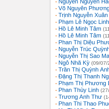
Nguyễn Nguyên Hả
Võ Nguyên Phươn
Trịnh Nguyễn Xuâ
Phạm Lê Ngọc Linh
Hồ Lê Minh Tâm
(1
Hồ Lê Minh Tâm
(1
Phan Thị Diệu Phư
Nguyễn Trúc Quỳn
Nguyễn Thị Sao Ma
Ngô Nhã Kỳ
(09/07/
Trần Thị Quỳnh An
Đặng Thị Thanh Ng
Phạm Thị Phương 
Phan Thùy Linh
(27
Trương Anh Thư
(1
Phan Thi Thao Phu