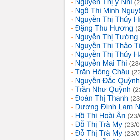
Nguyễn Thị ý Nhi
(
Ngô Thị Minh Nguy
Nguyễn Thị Thúy H
Đặng Thu Hương
(
Nguyễn Thị Tường
Nguyễn Thị Thảo T
Nguyễn Thị Thúy H
Nguyễn Mai Thi
(23
Trần Hồng Châu
(2
Nguyễn Đắc Quỳnh
Trần Như Quỳnh
(2
Đoàn Thị Thanh
(23
Dương Đình Lam N
Hồ Thị Hoài Ân
(23
Đỗ Thị Trà My
(23/
Đỗ Thị Trà My
(23/