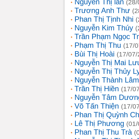
Nguyễn Thị lan
(28/
Trương Anh Thư
(2
Phan Thị Tịnh Nhi
(
Nguyễn Kim Thúy
(
Trần Phạm Ngọc T
Phạm Thị Thu
(17/0
Bùi Thị Hoài
(17/07/
Nguyễn Thị Mai Lư
Nguyễn Thị Thủy L
Nguyễn Thành Lâm
Trần Thị Hiền
(17/0
Nguyễn Tâm Dươn
Võ Tấn Thiện
(17/0
Phan Thị Quỳnh Ch
Lê Thị Phương
(01/
Phan Thị Thu Trà
(