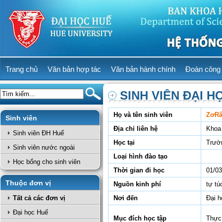
Trang chủ
Văn bản hợp tác
Văn bản hành chính
Đoàn công 
SINH VIÊN ĐẠI H
Họ và tên sinh viên
ZơRâ
Sinh viên
Địa chỉ liên hệ
Khoa
Sinh viên ĐH Huế
Học tại
Trườ
Sinh viên nước ngoài
Loại hình đào tạo
Học bổng cho sinh viên
Thời gian đi học
01/03
Thuộc đơn vị
Nguồn kinh phí
tự tú
Tất cả các đơn vị
Nơi đến
Đại h
Đại học Huế
Mục đích học tập
Thực