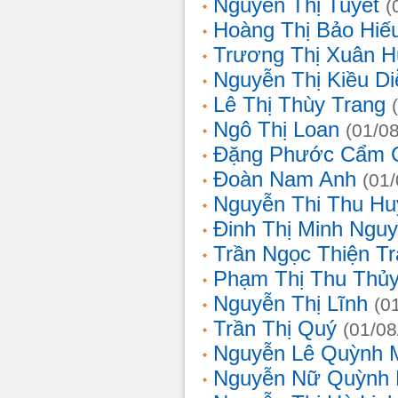
Nguyễn Thị Tuyết
(
Hoàng Thị Bảo Hiế
Trương Thị Xuân 
Nguyễn Thị Kiều D
Lê Thị Thùy Trang
Ngô Thị Loan
(01/0
Đặng Phước Cẩm 
Đoàn Nam Anh
(01
Nguyễn Thi Thu Hu
Đinh Thị Minh Nguy
Trần Ngọc Thiện T
Phạm Thị Thu Thủ
Nguyễn Thị Lĩnh
(0
Trần Thị Quý
(01/08
Nguyễn Lê Quỳnh 
Nguyễn Nữ Quỳnh