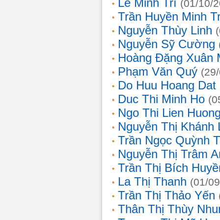
Lê Minh Trí
(01/10/
Trần Huyền Minh T
Nguyễn Thùy Linh
Nguyễn Sỹ Cường
Hoàng Đặng Xuân 
Phạm Văn Quý
(29
Do Huu Hoang Dat
Duc Thi Minh Ho
(0
Ngo Thi Lien Huon
Nguyễn Thị Khánh 
Trần Ngọc Quỳnh T
Nguyễn Thị Trâm A
Trần Thị Bích Huyề
La Thị Thanh
(01/09
Trần Thị Thảo Yến
Thân Thị Thùy Nhu