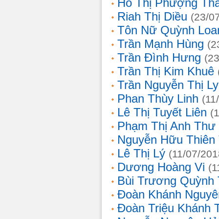
Hồ Thị Phượng Th
Riah Thị Diều
(23/0
Tôn Nữ Quỳnh Loa
Trần Mạnh Hùng
(2
Trần Đình Hưng
(2
Trần Thị Kim Khuê
Trần Nguyễn Thị L
Phan Thùy Linh
(11
Lê Thị Tuyết Liên
(
Phạm Thị Anh Thư
Nguyễn Hữu Thiên
Lê Thị Lý
(11/07/201
Dương Hoàng Vi
(1
Bùi Trương Quỳnh 
Đoàn Khánh Nguyê
Đoàn Triệu Khánh 