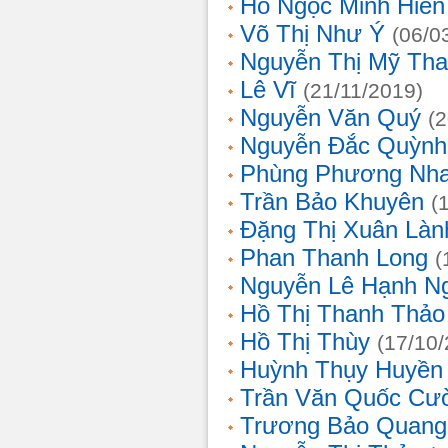
Hồ Ngọc Minh Hiền
Võ Thị Như Ý
(06/0
Nguyễn Thị Mỹ Th
Lê Vĩ
(21/11/2019)
Nguyễn Văn Quý
(
Nguyễn Đắc Quỳnh
Phùng Phương Nh
Trần Bảo Khuyên
(
Đặng Thị Xuân Làn
Phan Thanh Long
(
Nguyễn Lê Hạnh N
Hồ Thị Thanh Thảo
Hồ Thị Thùy
(17/10
Huỳnh Thụy Huyền
Trần Văn Quốc Cư
Trương Bảo Quang