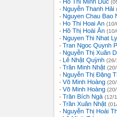
Ho Thi Minh Duc
(0
Nguyễn Thanh Hải
Nguyen Chau Bao 
Ho Thi Hoai An
(10/
Hồ Thị Hoài Ân
(10
Nguyen Thi Nhat L
Tran Ngoc Quynh 
Nguyễn Thị Xuân 
Lê Nhật Quỳnh
(26/
Trần Minh Nhật
(20
Nguyễn Thị Đặng 
Võ Minh Hoàng
(20
Võ Minh Hoàng
(20
Trần Bích Ngà
(12/
Trần Xuân Nhật
(01
Nguyễn Thị Hoài T