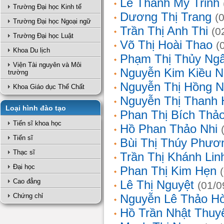
Lê Thanh Mỹ Trinh
Trường Đại học Kinh tế
Dương Thị Trang
(
Trường Đại học Ngoại ngữ
Trần Thị Anh Thi
(0
Trường Đại học Luật
Võ Thị Hoài Thao
(
Khoa Du lịch
Phạm Thị Thủy Ng
Viện Tài nguyên và Môi
Nguyễn Kim Kiều N
trường
Nguyễn Thị Hồng 
Khoa Giáo dục Thể Chất
Nguyễn Thị Thanh 
Loại hình đào tạo
Phan Thị Bích Thả
Tiến sĩ khoa học
Hồ Phan Thảo Nhi
Tiến sĩ
Bùi Thị Thúy Phươ
Thạc sĩ
Trần Thị Khánh Lin
Đại học
Phan Thị Kim Hẹn
Cao đẳng
Lê Thị Nguyệt
(01/0
Chứng chỉ
Nguyễn Lê Thảo H
Hồ Trần Nhật Thuy