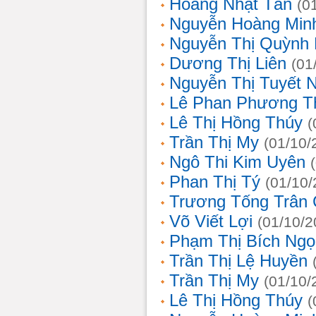
Hoàng Nhật Tân
(0
Nguyễn Hoàng Min
Nguyễn Thị Quỳnh 
Dương Thị Liên
(01
Nguyễn Thị Tuyết 
Lê Phan Phương T
Lê Thị Hồng Thúy
(
Trần Thị My
(01/10/
Ngô Thi Kim Uyên
Phan Thị Tý
(01/10/
Trương Tống Trân
Võ Viết Lợi
(01/10/2
Phạm Thị Bích Ngọ
Trần Thị Lệ Huyền
Trần Thị My
(01/10/
Lê Thị Hồng Thúy
(