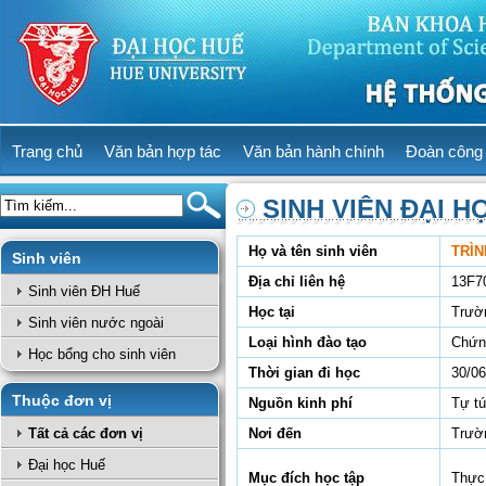
Trang chủ
Văn bản hợp tác
Văn bản hành chính
Đoàn công 
SINH VIÊN ĐẠI H
Họ và tên sinh viên
TRÌN
Sinh viên
Địa chỉ liên hệ
13F7
Sinh viên ĐH Huế
Học tại
Trườ
Sinh viên nước ngoài
Loại hình đào tạo
Chứn
Học bổng cho sinh viên
Thời gian đi học
30/06
Thuộc đơn vị
Nguồn kinh phí
Tự t
Tất cả các đơn vị
Nơi đến
Trườn
Đại học Huế
Mục đích học tập
Thực 