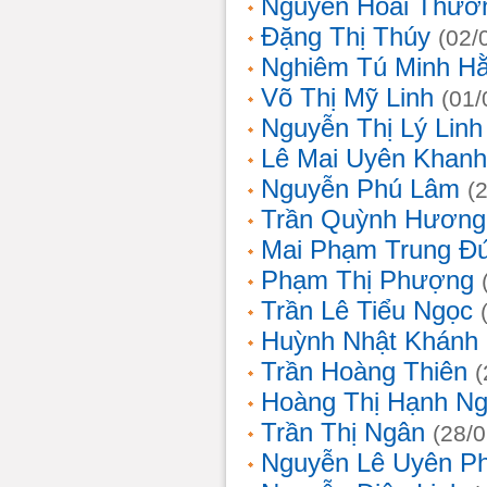
Nguyễn Hoài Thươ
Đặng Thị Thúy
(02/
Nghiêm Tú Minh H
Võ Thị Mỹ Linh
(01/
Nguyễn Thị Lý Linh
Lê Mai Uyên Khanh
Nguyễn Phú Lâm
(
Trần Quỳnh Hương
Mai Phạm Trung Đ
Phạm Thị Phượng
Trần Lê Tiểu Ngọc
Huỳnh Nhật Khánh
Trần Hoàng Thiên
(
Hoàng Thị Hạnh N
Trần Thị Ngân
(28/
Nguyễn Lê Uyên P