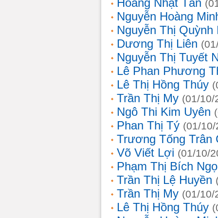
Hoàng Nhật Tân
(0
Nguyễn Hoàng Min
Nguyễn Thị Quỳnh 
Dương Thị Liên
(01
Nguyễn Thị Tuyết 
Lê Phan Phương T
Lê Thị Hồng Thúy
(
Trần Thị My
(01/10/
Ngô Thi Kim Uyên
Phan Thị Tý
(01/10/
Trương Tống Trân
Võ Viết Lợi
(01/10/2
Phạm Thị Bích Ngọ
Trần Thị Lệ Huyền
Trần Thị My
(01/10/
Lê Thị Hồng Thúy
(