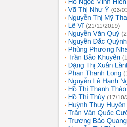
Hồ Ngọc Minh Hiền
Võ Thị Như Ý
(06/0
Nguyễn Thị Mỹ Th
Lê Vĩ
(21/11/2019)
Nguyễn Văn Quý
(
Nguyễn Đắc Quỳnh
Phùng Phương Nh
Trần Bảo Khuyên
(
Đặng Thị Xuân Làn
Phan Thanh Long
(
Nguyễn Lê Hạnh N
Hồ Thị Thanh Thảo
Hồ Thị Thùy
(17/10
Huỳnh Thụy Huyền
Trần Văn Quốc Cư
Trương Bảo Quang