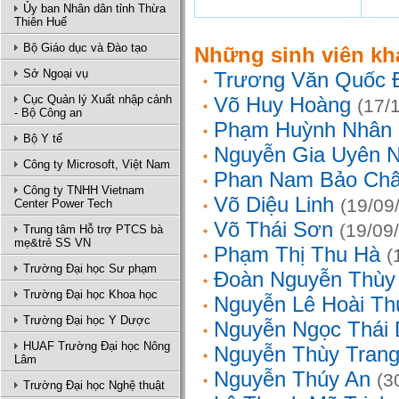
Ủy ban Nhân dân tỉnh Thừa
Thiên Huế
Bộ Giáo dục và Đào tạo
Những sinh viên kh
Sở Ngoại vụ
Trương Văn Quốc 
Cục Quản lý Xuất nhập cảnh
Võ Huy Hoàng
(17/
- Bộ Công an
Phạm Huỳnh Nhân
Bộ Y tế
Nguyễn Gia Uyên N
Công ty Microsoft, Việt Nam
Phan Nam Bảo Ch
Công ty TNHH Vietnam
Võ Diệu Linh
(19/09
Center Power Tech
Võ Thái Sơn
(19/09
Trung tâm Hỗ trợ PTCS bà
mẹ&trẻ SS VN
Phạm Thị Thu Hà
(
Trường Đại học Sư phạm
Đoàn Nguyễn Thùy
Trường Đại học Khoa học
Nguyễn Lê Hoài Th
Trường Đại học Y Dược
Nguyễn Ngọc Thái
HUAF Trường Đại học Nông
Nguyễn Thùy Tran
Lâm
Nguyễn Thúy An
(3
Trường Đại học Nghệ thuật