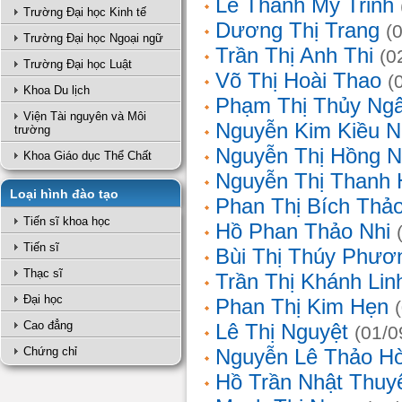
Lê Thanh Mỹ Trinh
Trường Đại học Kinh tế
Dương Thị Trang
(
Trường Đại học Ngoại ngữ
Trần Thị Anh Thi
(0
Trường Đại học Luật
Võ Thị Hoài Thao
(
Khoa Du lịch
Phạm Thị Thủy Ng
Viện Tài nguyên và Môi
Nguyễn Kim Kiều N
trường
Nguyễn Thị Hồng 
Khoa Giáo dục Thể Chất
Nguyễn Thị Thanh 
Loại hình đào tạo
Phan Thị Bích Thả
Tiến sĩ khoa học
Hồ Phan Thảo Nhi
Tiến sĩ
Bùi Thị Thúy Phươ
Thạc sĩ
Trần Thị Khánh Lin
Đại học
Phan Thị Kim Hẹn
Cao đẳng
Lê Thị Nguyệt
(01/0
Chứng chỉ
Nguyễn Lê Thảo H
Hồ Trần Nhật Thuy