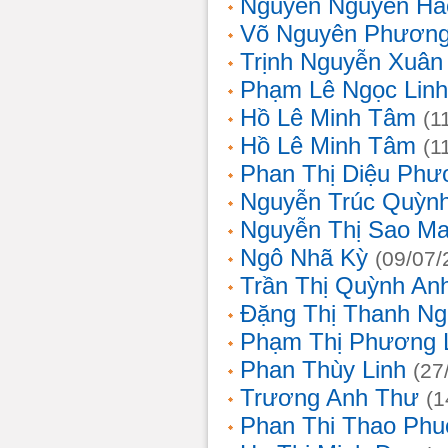
Nguyễn Nguyên Hả
Võ Nguyên Phươn
Trịnh Nguyễn Xuâ
Phạm Lê Ngọc Linh
Hồ Lê Minh Tâm
(1
Hồ Lê Minh Tâm
(1
Phan Thị Diệu Phư
Nguyễn Trúc Quỳn
Nguyễn Thị Sao Ma
Ngô Nhã Kỳ
(09/07/
Trần Thị Quỳnh An
Đặng Thị Thanh Ng
Phạm Thị Phương 
Phan Thùy Linh
(27
Trương Anh Thư
(1
Phan Thi Thao Phu