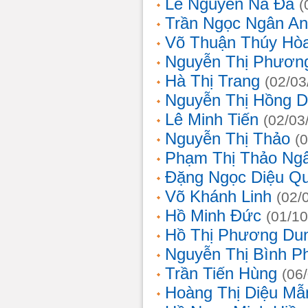
Lê Nguyễn Na Đa
(
Trần Ngọc Ngân A
Võ Thuận Thúy Hò
Nguyễn Thị Phươn
Hà Thị Trang
(02/03
Nguyễn Thị Hồng D
Lê Minh Tiến
(02/03
Nguyễn Thị Thảo
(
Phạm Thị Thảo Ng
Đặng Ngọc Diệu Q
Võ Khánh Linh
(02/
Hồ Minh Đức
(01/10
Hồ Thị Phương Du
Nguyễn Thị Bình 
Trần Tiến Hùng
(06
Hoàng Thị Diệu Mẫ