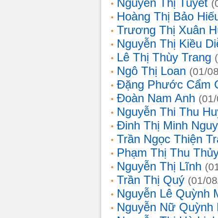
Nguyễn Thị Tuyết
(
Hoàng Thị Bảo Hiế
Trương Thị Xuân 
Nguyễn Thị Kiều D
Lê Thị Thùy Trang
Ngô Thị Loan
(01/0
Đặng Phước Cẩm 
Đoàn Nam Anh
(01
Nguyễn Thi Thu Hu
Đinh Thị Minh Nguy
Trần Ngọc Thiện T
Phạm Thị Thu Thủ
Nguyễn Thị Lĩnh
(0
Trần Thị Quý
(01/08
Nguyễn Lê Quỳnh 
Nguyễn Nữ Quỳnh