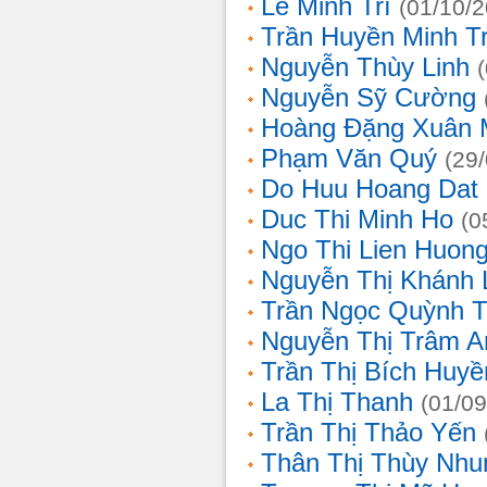
Lê Minh Trí
(01/10/
Trần Huyền Minh T
Nguyễn Thùy Linh
Nguyễn Sỹ Cường
Hoàng Đặng Xuân 
Phạm Văn Quý
(29
Do Huu Hoang Dat
Duc Thi Minh Ho
(0
Ngo Thi Lien Huon
Nguyễn Thị Khánh 
Trần Ngọc Quỳnh T
Nguyễn Thị Trâm A
Trần Thị Bích Huyề
La Thị Thanh
(01/09
Trần Thị Thảo Yến
Thân Thị Thùy Nhu