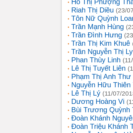
Hồ Thị Phượng Th
Riah Thị Diều
(23/0
Tôn Nữ Quỳnh Loa
Trần Mạnh Hùng
(2
Trần Đình Hưng
(2
Trần Thị Kim Khuê
Trần Nguyễn Thị L
Phan Thùy Linh
(11
Lê Thị Tuyết Liên
(
Phạm Thị Anh Thư
Nguyễn Hữu Thiên
Lê Thị Lý
(11/07/201
Dương Hoàng Vi
(1
Bùi Trương Quỳnh 
Đoàn Khánh Nguyê
Đoàn Triệu Khánh 