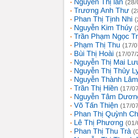
Nguyễn Thị lan
(28/
Trương Anh Thư
(2
Phan Thị Tịnh Nhi
(
Nguyễn Kim Thúy
(
Trần Phạm Ngọc T
Phạm Thị Thu
(17/0
Bùi Thị Hoài
(17/07/
Nguyễn Thị Mai Lư
Nguyễn Thị Thủy L
Nguyễn Thành Lâm
Trần Thị Hiền
(17/0
Nguyễn Tâm Dươn
Võ Tấn Thiện
(17/0
Phan Thị Quỳnh Ch
Lê Thị Phương
(01/
Phan Thị Thu Trà
(