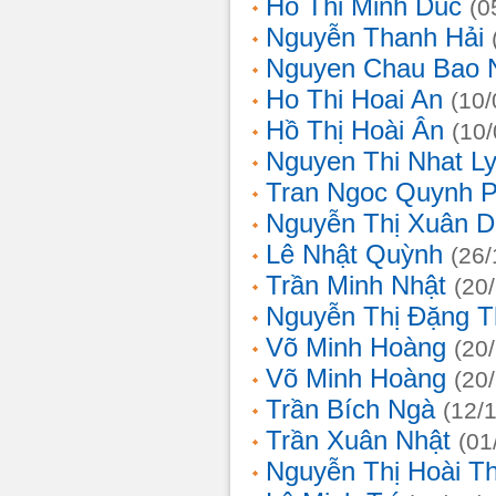
Ho Thi Minh Duc
(0
Nguyễn Thanh Hải
Nguyen Chau Bao 
Ho Thi Hoai An
(10/
Hồ Thị Hoài Ân
(10
Nguyen Thi Nhat L
Tran Ngoc Quynh 
Nguyễn Thị Xuân 
Lê Nhật Quỳnh
(26/
Trần Minh Nhật
(20
Nguyễn Thị Đặng 
Võ Minh Hoàng
(20
Võ Minh Hoàng
(20
Trần Bích Ngà
(12/
Trần Xuân Nhật
(01
Nguyễn Thị Hoài T