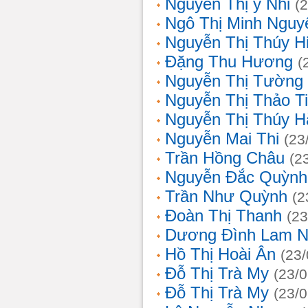
Nguyễn Thị ý Nhi
(
Ngô Thị Minh Nguy
Nguyễn Thị Thúy H
Đặng Thu Hương
(
Nguyễn Thị Tường
Nguyễn Thị Thảo T
Nguyễn Thị Thúy H
Nguyễn Mai Thi
(23
Trần Hồng Châu
(2
Nguyễn Đắc Quỳnh
Trần Như Quỳnh
(2
Đoàn Thị Thanh
(23
Dương Đình Lam N
Hồ Thị Hoài Ân
(23
Đỗ Thị Trà My
(23/
Đỗ Thị Trà My
(23/