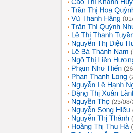
Cao Thị Khánh Hu
Trần Thị Hoa Quỳn
Vũ Thanh Hằng
(01
Trần Thị Quỳnh Nh
Lê Thị Thanh Tuyề
Nguyễn Thị Diệu H
Lê Bá Thành Nam
Ngô Thị Liên Hươn
Phạm Như Hiển
(26
Phan Thanh Long
(
Nguyễn Lê Hạnh N
Đặng Thị Xuân Làn
Nguyễn Thọ
(23/08/
Nguyễn Song Hiếu
Nguyễn Thị Thánh
Hoàng Thị Thu Hà