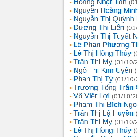
Hoàng Nhật Tân
(0
Nguyễn Hoàng Min
Nguyễn Thị Quỳnh 
Dương Thị Liên
(01
Nguyễn Thị Tuyết 
Lê Phan Phương T
Lê Thị Hồng Thúy
(
Trần Thị My
(01/10/
Ngô Thi Kim Uyên
Phan Thị Tý
(01/10/
Trương Tống Trân
Võ Viết Lợi
(01/10/2
Phạm Thị Bích Ngọ
Trần Thị Lệ Huyền
Trần Thị My
(01/10/
Lê Thị Hồng Thúy
(