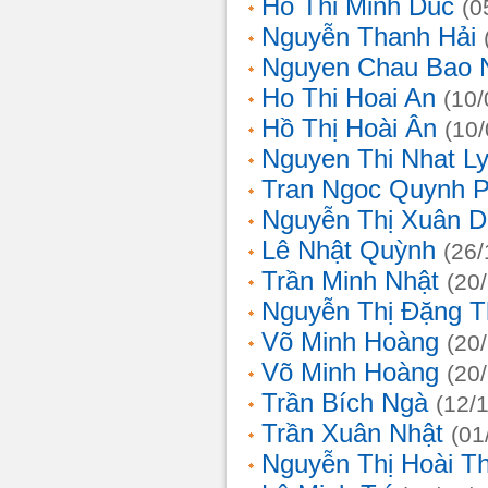
Ho Thi Minh Duc
(0
Nguyễn Thanh Hải
Nguyen Chau Bao 
Ho Thi Hoai An
(10/
Hồ Thị Hoài Ân
(10
Nguyen Thi Nhat L
Tran Ngoc Quynh 
Nguyễn Thị Xuân 
Lê Nhật Quỳnh
(26/
Trần Minh Nhật
(20
Nguyễn Thị Đặng 
Võ Minh Hoàng
(20
Võ Minh Hoàng
(20
Trần Bích Ngà
(12/
Trần Xuân Nhật
(01
Nguyễn Thị Hoài T