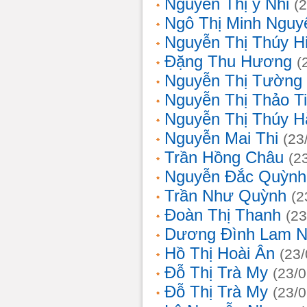
Nguyễn Thị ý Nhi
(
Ngô Thị Minh Nguy
Nguyễn Thị Thúy H
Đặng Thu Hương
(
Nguyễn Thị Tường
Nguyễn Thị Thảo T
Nguyễn Thị Thúy H
Nguyễn Mai Thi
(23
Trần Hồng Châu
(2
Nguyễn Đắc Quỳnh
Trần Như Quỳnh
(2
Đoàn Thị Thanh
(23
Dương Đình Lam N
Hồ Thị Hoài Ân
(23
Đỗ Thị Trà My
(23/
Đỗ Thị Trà My
(23/