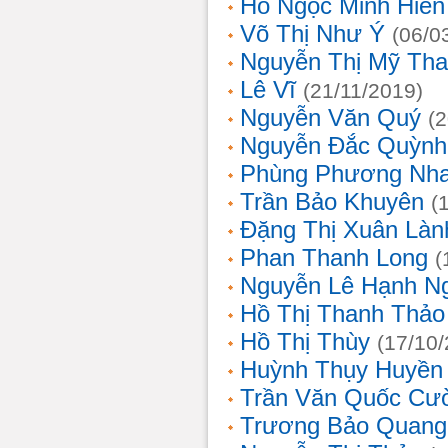
Hồ Ngọc Minh Hiền
Võ Thị Như Ý
(06/0
Nguyễn Thị Mỹ Th
Lê Vĩ
(21/11/2019)
Nguyễn Văn Quý
(
Nguyễn Đắc Quỳnh
Phùng Phương Nh
Trần Bảo Khuyên
(
Đặng Thị Xuân Làn
Phan Thanh Long
(
Nguyễn Lê Hạnh N
Hồ Thị Thanh Thảo
Hồ Thị Thùy
(17/10
Huỳnh Thụy Huyền
Trần Văn Quốc Cư
Trương Bảo Quang