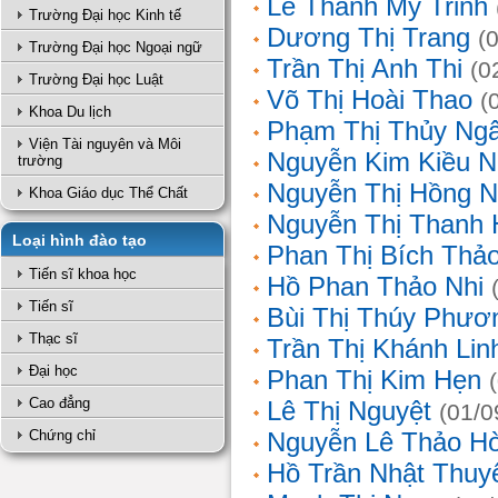
Lê Thanh Mỹ Trinh
Trường Đại học Kinh tế
Dương Thị Trang
(
Trường Đại học Ngoại ngữ
Trần Thị Anh Thi
(0
Trường Đại học Luật
Võ Thị Hoài Thao
(
Khoa Du lịch
Phạm Thị Thủy Ng
Viện Tài nguyên và Môi
Nguyễn Kim Kiều N
trường
Nguyễn Thị Hồng 
Khoa Giáo dục Thể Chất
Nguyễn Thị Thanh 
Loại hình đào tạo
Phan Thị Bích Thả
Tiến sĩ khoa học
Hồ Phan Thảo Nhi
Tiến sĩ
Bùi Thị Thúy Phươ
Thạc sĩ
Trần Thị Khánh Lin
Đại học
Phan Thị Kim Hẹn
Cao đẳng
Lê Thị Nguyệt
(01/0
Chứng chỉ
Nguyễn Lê Thảo H
Hồ Trần Nhật Thuy