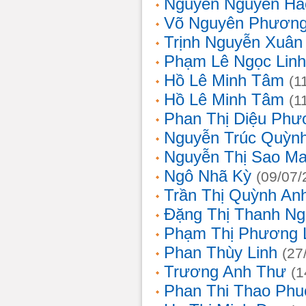
Nguyễn Nguyên Hả
Võ Nguyên Phươn
Trịnh Nguyễn Xuâ
Phạm Lê Ngọc Linh
Hồ Lê Minh Tâm
(1
Hồ Lê Minh Tâm
(1
Phan Thị Diệu Phư
Nguyễn Trúc Quỳn
Nguyễn Thị Sao Ma
Ngô Nhã Kỳ
(09/07/
Trần Thị Quỳnh An
Đặng Thị Thanh Ng
Phạm Thị Phương 
Phan Thùy Linh
(27
Trương Anh Thư
(1
Phan Thi Thao Phu