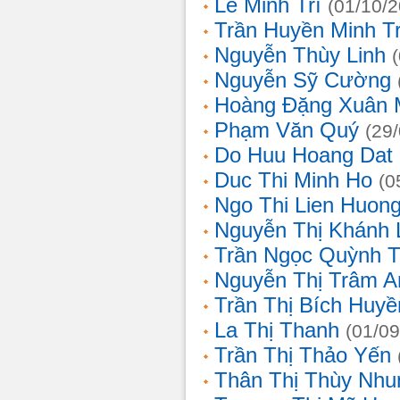
Lê Minh Trí
(01/10/
Trần Huyền Minh T
Nguyễn Thùy Linh
Nguyễn Sỹ Cường
Hoàng Đặng Xuân 
Phạm Văn Quý
(29
Do Huu Hoang Dat
Duc Thi Minh Ho
(0
Ngo Thi Lien Huon
Nguyễn Thị Khánh 
Trần Ngọc Quỳnh T
Nguyễn Thị Trâm A
Trần Thị Bích Huyề
La Thị Thanh
(01/09
Trần Thị Thảo Yến
Thân Thị Thùy Nhu