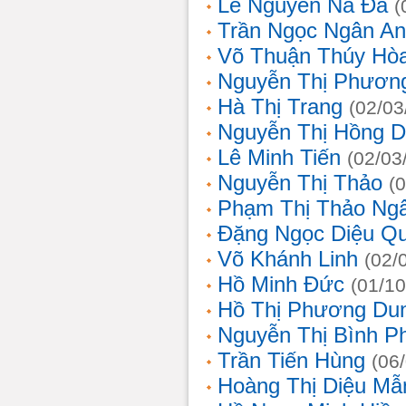
Lê Nguyễn Na Đa
(
Trần Ngọc Ngân A
Võ Thuận Thúy Hò
Nguyễn Thị Phươn
Hà Thị Trang
(02/03
Nguyễn Thị Hồng D
Lê Minh Tiến
(02/03
Nguyễn Thị Thảo
(
Phạm Thị Thảo Ng
Đặng Ngọc Diệu Q
Võ Khánh Linh
(02/
Hồ Minh Đức
(01/10
Hồ Thị Phương Du
Nguyễn Thị Bình 
Trần Tiến Hùng
(06
Hoàng Thị Diệu Mẫ