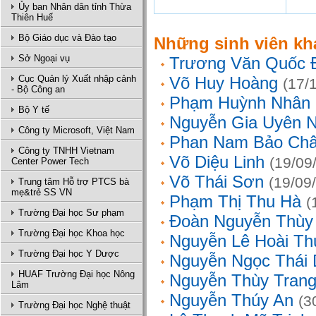
Ủy ban Nhân dân tỉnh Thừa
Thiên Huế
Bộ Giáo dục và Đào tạo
Những sinh viên kh
Sở Ngoại vụ
Trương Văn Quốc 
Cục Quản lý Xuất nhập cảnh
Võ Huy Hoàng
(17/
- Bộ Công an
Phạm Huỳnh Nhân
Bộ Y tế
Nguyễn Gia Uyên N
Công ty Microsoft, Việt Nam
Phan Nam Bảo Ch
Công ty TNHH Vietnam
Võ Diệu Linh
(19/09
Center Power Tech
Võ Thái Sơn
(19/09
Trung tâm Hỗ trợ PTCS bà
mẹ&trẻ SS VN
Phạm Thị Thu Hà
(
Trường Đại học Sư phạm
Đoàn Nguyễn Thùy
Trường Đại học Khoa học
Nguyễn Lê Hoài Th
Trường Đại học Y Dược
Nguyễn Ngọc Thái
HUAF Trường Đại học Nông
Nguyễn Thùy Tran
Lâm
Nguyễn Thúy An
(3
Trường Đại học Nghệ thuật