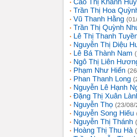
Cao Thị Khánh Hu
Trần Thị Hoa Quỳn
Vũ Thanh Hằng
(01
Trần Thị Quỳnh Nh
Lê Thị Thanh Tuyề
Nguyễn Thị Diệu H
Lê Bá Thành Nam
Ngô Thị Liên Hươn
Phạm Như Hiển
(26
Phan Thanh Long
(
Nguyễn Lê Hạnh N
Đặng Thị Xuân Làn
Nguyễn Thọ
(23/08/
Nguyễn Song Hiếu
Nguyễn Thị Thánh
Hoàng Thị Thu Hà