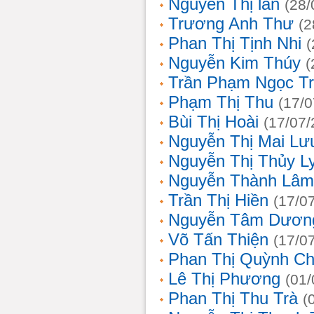
Nguyễn Thị lan
(28/
Trương Anh Thư
(2
Phan Thị Tịnh Nhi
(
Nguyễn Kim Thúy
(
Trần Phạm Ngọc T
Phạm Thị Thu
(17/0
Bùi Thị Hoài
(17/07/
Nguyễn Thị Mai Lư
Nguyễn Thị Thủy L
Nguyễn Thành Lâm
Trần Thị Hiền
(17/0
Nguyễn Tâm Dươn
Võ Tấn Thiện
(17/0
Phan Thị Quỳnh Ch
Lê Thị Phương
(01/
Phan Thị Thu Trà
(