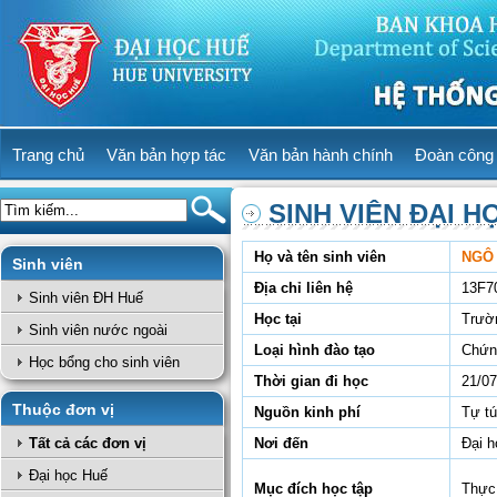
Trang chủ
Văn bản hợp tác
Văn bản hành chính
Đoàn công 
SINH VIÊN ĐẠI H
Họ và tên sinh viên
NGÔ
Sinh viên
Địa chỉ liên hệ
13F7
Sinh viên ĐH Huế
Học tại
Trườ
Sinh viên nước ngoài
Loại hình đào tạo
Chứn
Học bổng cho sinh viên
Thời gian đi học
21/07
Thuộc đơn vị
Nguồn kinh phí
Tự t
Tất cả các đơn vị
Nơi đến
Đại 
Đại học Huế
Mục đích học tập
Thực 