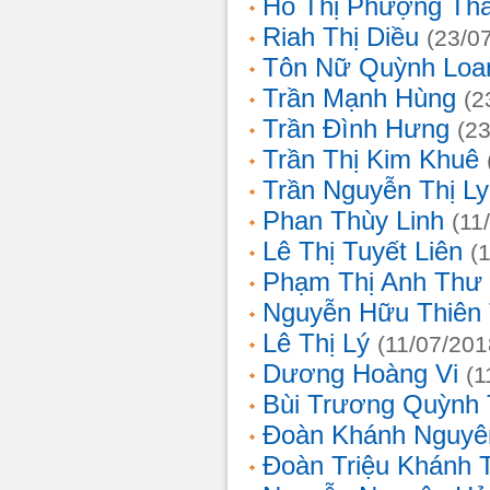
Hồ Thị Phượng Th
Riah Thị Diều
(23/0
Tôn Nữ Quỳnh Loa
Trần Mạnh Hùng
(2
Trần Đình Hưng
(2
Trần Thị Kim Khuê
Trần Nguyễn Thị L
Phan Thùy Linh
(11
Lê Thị Tuyết Liên
(
Phạm Thị Anh Thư
Nguyễn Hữu Thiên
Lê Thị Lý
(11/07/201
Dương Hoàng Vi
(1
Bùi Trương Quỳnh 
Đoàn Khánh Nguyê
Đoàn Triệu Khánh 