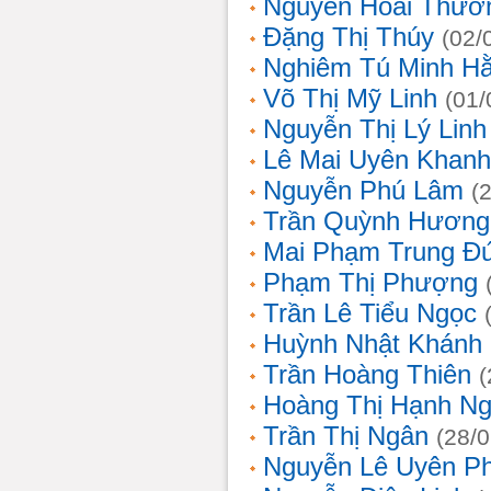
Nguyễn Hoài Thươ
Đặng Thị Thúy
(02/
Nghiêm Tú Minh H
Võ Thị Mỹ Linh
(01/
Nguyễn Thị Lý Linh
Lê Mai Uyên Khanh
Nguyễn Phú Lâm
(
Trần Quỳnh Hương
Mai Phạm Trung Đ
Phạm Thị Phượng
Trần Lê Tiểu Ngọc
Huỳnh Nhật Khánh
Trần Hoàng Thiên
(
Hoàng Thị Hạnh N
Trần Thị Ngân
(28/
Nguyễn Lê Uyên P