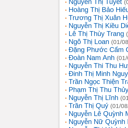
Nguyễn Thị Tuyết
(
Hoàng Thị Bảo Hiế
Trương Thị Xuân 
Nguyễn Thị Kiều D
Lê Thị Thùy Trang
Ngô Thị Loan
(01/0
Đặng Phước Cẩm 
Đoàn Nam Anh
(01
Nguyễn Thi Thu Hu
Đinh Thị Minh Nguy
Trần Ngọc Thiện T
Phạm Thị Thu Thủ
Nguyễn Thị Lĩnh
(0
Trần Thị Quý
(01/08
Nguyễn Lê Quỳnh 
Nguyễn Nữ Quỳnh