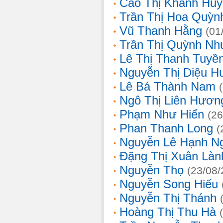
Cao Thị Khánh Hu
Trần Thị Hoa Quỳn
Vũ Thanh Hằng
(01
Trần Thị Quỳnh Nh
Lê Thị Thanh Tuyề
Nguyễn Thị Diệu H
Lê Bá Thành Nam
Ngô Thị Liên Hươn
Phạm Như Hiển
(26
Phan Thanh Long
(
Nguyễn Lê Hạnh N
Đặng Thị Xuân Làn
Nguyễn Thọ
(23/08/
Nguyễn Song Hiếu
Nguyễn Thị Thánh
Hoàng Thị Thu Hà