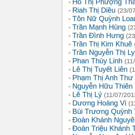
Hồ Thị Phượng Th
Riah Thị Diều
(23/0
Tôn Nữ Quỳnh Loa
Trần Mạnh Hùng
(2
Trần Đình Hưng
(2
Trần Thị Kim Khuê
Trần Nguyễn Thị L
Phan Thùy Linh
(11
Lê Thị Tuyết Liên
(
Phạm Thị Anh Thư
Nguyễn Hữu Thiên
Lê Thị Lý
(11/07/201
Dương Hoàng Vi
(1
Bùi Trương Quỳnh 
Đoàn Khánh Nguyê
Đoàn Triệu Khánh 