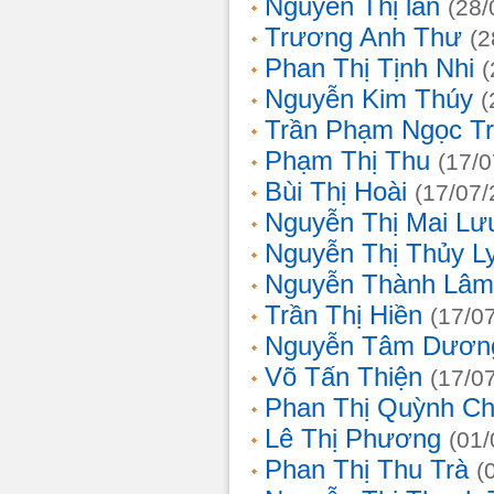
Nguyễn Thị lan
(28/
Trương Anh Thư
(2
Phan Thị Tịnh Nhi
(
Nguyễn Kim Thúy
(
Trần Phạm Ngọc T
Phạm Thị Thu
(17/0
Bùi Thị Hoài
(17/07/
Nguyễn Thị Mai Lư
Nguyễn Thị Thủy L
Nguyễn Thành Lâm
Trần Thị Hiền
(17/0
Nguyễn Tâm Dươn
Võ Tấn Thiện
(17/0
Phan Thị Quỳnh Ch
Lê Thị Phương
(01/
Phan Thị Thu Trà
(