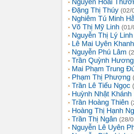
Nguyễn Hoài Thươ
Đặng Thị Thúy
(02/
Nghiêm Tú Minh H
Võ Thị Mỹ Linh
(01/
Nguyễn Thị Lý Linh
Lê Mai Uyên Khanh
Nguyễn Phú Lâm
(
Trần Quỳnh Hương
Mai Phạm Trung Đ
Phạm Thị Phượng
Trần Lê Tiểu Ngọc
Huỳnh Nhật Khánh
Trần Hoàng Thiên
(
Hoàng Thị Hạnh N
Trần Thị Ngân
(28/
Nguyễn Lê Uyên P