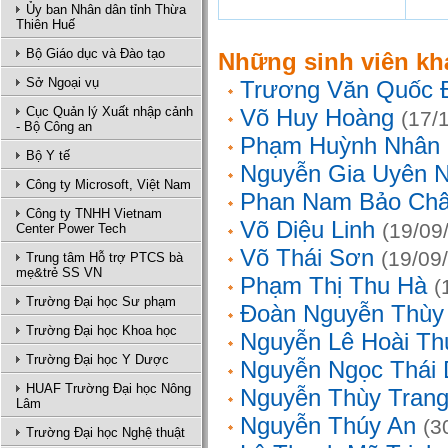
Ủy ban Nhân dân tỉnh Thừa
Thiên Huế
Bộ Giáo dục và Đào tạo
Những sinh viên kh
Sở Ngoại vụ
Trương Văn Quốc 
Cục Quản lý Xuất nhập cảnh
Võ Huy Hoàng
(17/
- Bộ Công an
Phạm Huỳnh Nhân
Bộ Y tế
Nguyễn Gia Uyên N
Công ty Microsoft, Việt Nam
Phan Nam Bảo Ch
Công ty TNHH Vietnam
Võ Diệu Linh
(19/09
Center Power Tech
Võ Thái Sơn
(19/09
Trung tâm Hỗ trợ PTCS bà
mẹ&trẻ SS VN
Phạm Thị Thu Hà
(
Trường Đại học Sư phạm
Đoàn Nguyễn Thùy
Trường Đại học Khoa học
Nguyễn Lê Hoài Th
Trường Đại học Y Dược
Nguyễn Ngọc Thái
HUAF Trường Đại học Nông
Nguyễn Thùy Tran
Lâm
Nguyễn Thúy An
(3
Trường Đại học Nghệ thuật