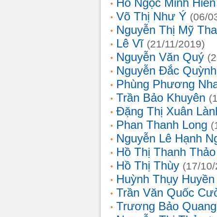
Hồ Ngọc Minh Hiền
Võ Thị Như Ý
(06/0
Nguyễn Thị Mỹ Th
Lê Vĩ
(21/11/2019)
Nguyễn Văn Quý
(
Nguyễn Đắc Quỳnh
Phùng Phương Nh
Trần Bảo Khuyên
(
Đặng Thị Xuân Làn
Phan Thanh Long
(
Nguyễn Lê Hạnh N
Hồ Thị Thanh Thảo
Hồ Thị Thùy
(17/10
Huỳnh Thụy Huyền
Trần Văn Quốc Cư
Trương Bảo Quang