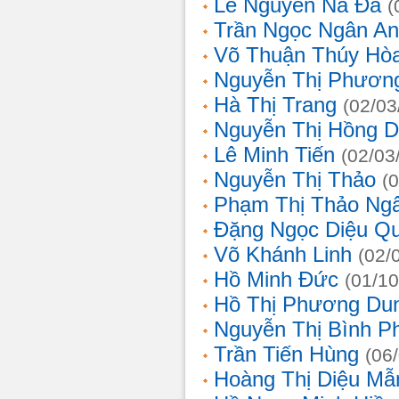
Lê Nguyễn Na Đa
(
Trần Ngọc Ngân A
Võ Thuận Thúy Hò
Nguyễn Thị Phươn
Hà Thị Trang
(02/03
Nguyễn Thị Hồng D
Lê Minh Tiến
(02/03
Nguyễn Thị Thảo
(
Phạm Thị Thảo Ng
Đặng Ngọc Diệu Q
Võ Khánh Linh
(02/
Hồ Minh Đức
(01/10
Hồ Thị Phương Du
Nguyễn Thị Bình 
Trần Tiến Hùng
(06
Hoàng Thị Diệu Mẫ