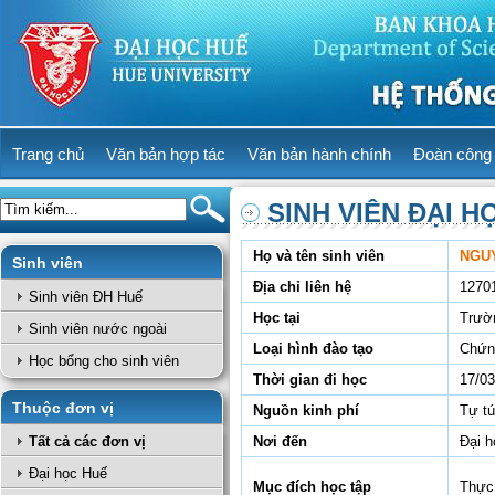
Trang chủ
Văn bản hợp tác
Văn bản hành chính
Đoàn công 
SINH VIÊN ĐẠI H
Họ và tên sinh viên
NGUY
Sinh viên
Địa chỉ liên hệ
1270
Sinh viên ĐH Huế
Học tại
Trườ
Sinh viên nước ngoài
Loại hình đào tạo
Chứn
Học bổng cho sinh viên
Thời gian đi học
17/03
Thuộc đơn vị
Nguồn kinh phí
Tự t
Tất cả các đơn vị
Nơi đến
Đại h
Đại học Huế
Mục đích học tập
Thực 