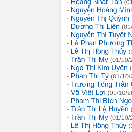
Hoàng Nhật Tân
(0
Nguyễn Hoàng Min
Nguyễn Thị Quỳnh 
Dương Thị Liên
(01
Nguyễn Thị Tuyết 
Lê Phan Phương T
Lê Thị Hồng Thúy
(
Trần Thị My
(01/10/
Ngô Thi Kim Uyên
Phan Thị Tý
(01/10/
Trương Tống Trân
Võ Viết Lợi
(01/10/2
Phạm Thị Bích Ngọ
Trần Thị Lệ Huyền
Trần Thị My
(01/10/
Lê Thị Hồng Thúy
(