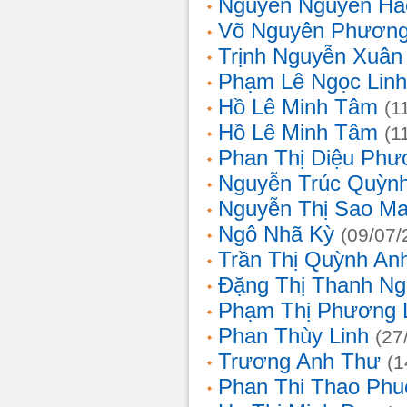
Nguyễn Nguyên Hả
Võ Nguyên Phươn
Trịnh Nguyễn Xuâ
Phạm Lê Ngọc Linh
Hồ Lê Minh Tâm
(1
Hồ Lê Minh Tâm
(1
Phan Thị Diệu Phư
Nguyễn Trúc Quỳn
Nguyễn Thị Sao Ma
Ngô Nhã Kỳ
(09/07/
Trần Thị Quỳnh An
Đặng Thị Thanh Ng
Phạm Thị Phương 
Phan Thùy Linh
(27
Trương Anh Thư
(1
Phan Thi Thao Phu