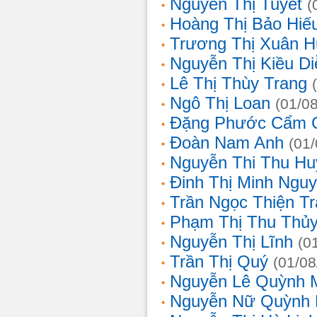
Nguyễn Thị Tuyết
(
Hoàng Thị Bảo Hiế
Trương Thị Xuân 
Nguyễn Thị Kiều D
Lê Thị Thùy Trang
Ngô Thị Loan
(01/0
Đặng Phước Cẩm 
Đoàn Nam Anh
(01
Nguyễn Thi Thu Hu
Đinh Thị Minh Nguy
Trần Ngọc Thiện T
Phạm Thị Thu Thủ
Nguyễn Thị Lĩnh
(0
Trần Thị Quý
(01/08
Nguyễn Lê Quỳnh 
Nguyễn Nữ Quỳnh