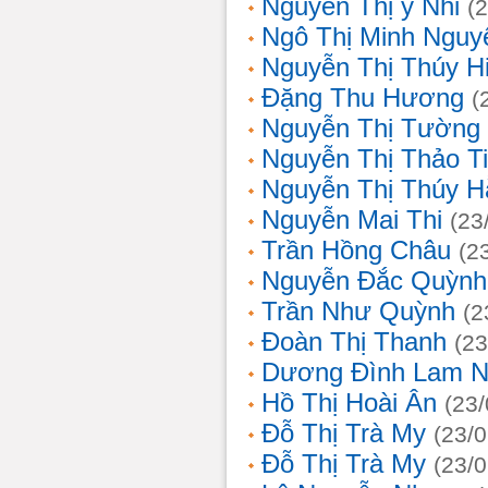
Nguyễn Thị ý Nhi
(
Ngô Thị Minh Nguy
Nguyễn Thị Thúy H
Đặng Thu Hương
(
Nguyễn Thị Tường
Nguyễn Thị Thảo T
Nguyễn Thị Thúy H
Nguyễn Mai Thi
(23
Trần Hồng Châu
(2
Nguyễn Đắc Quỳnh
Trần Như Quỳnh
(2
Đoàn Thị Thanh
(23
Dương Đình Lam N
Hồ Thị Hoài Ân
(23
Đỗ Thị Trà My
(23/
Đỗ Thị Trà My
(23/