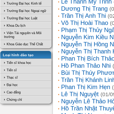
Lê Thanh Mỹ Trinh
Trường Đại học Kinh tế
Dương Thị Trang
(
Trường Đại học Ngoại ngữ
Trần Thị Anh Thi
(0
Trường Đại học Luật
Võ Thị Hoài Thao
(
Khoa Du lịch
Phạm Thị Thủy Ng
Viện Tài nguyên và Môi
Nguyễn Kim Kiều N
trường
Nguyễn Thị Hồng 
Khoa Giáo dục Thể Chất
Nguyễn Thị Thanh 
Loại hình đào tạo
Phan Thị Bích Thả
Tiến sĩ khoa học
Hồ Phan Thảo Nhi
Tiến sĩ
Bùi Thị Thúy Phươ
Thạc sĩ
Trần Thị Khánh Lin
Đại học
Phan Thị Kim Hẹn
Cao đẳng
Lê Thị Nguyệt
(01/0
Chứng chỉ
Nguyễn Lê Thảo H
Hồ Trần Nhật Thuy