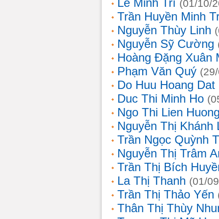
Lê Minh Trí
(01/10/
Trần Huyền Minh T
Nguyễn Thùy Linh
Nguyễn Sỹ Cường
Hoàng Đặng Xuân 
Phạm Văn Quý
(29
Do Huu Hoang Dat
Duc Thi Minh Ho
(0
Ngo Thi Lien Huon
Nguyễn Thị Khánh 
Trần Ngọc Quỳnh T
Nguyễn Thị Trâm A
Trần Thị Bích Huyề
La Thị Thanh
(01/09
Trần Thị Thảo Yến
Thân Thị Thùy Nhu