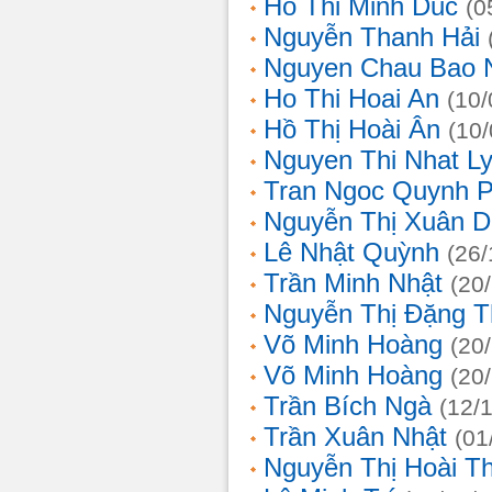
Ho Thi Minh Duc
(0
Nguyễn Thanh Hải
Nguyen Chau Bao 
Ho Thi Hoai An
(10/
Hồ Thị Hoài Ân
(10
Nguyen Thi Nhat L
Tran Ngoc Quynh 
Nguyễn Thị Xuân 
Lê Nhật Quỳnh
(26/
Trần Minh Nhật
(20
Nguyễn Thị Đặng 
Võ Minh Hoàng
(20
Võ Minh Hoàng
(20
Trần Bích Ngà
(12/
Trần Xuân Nhật
(01
Nguyễn Thị Hoài T