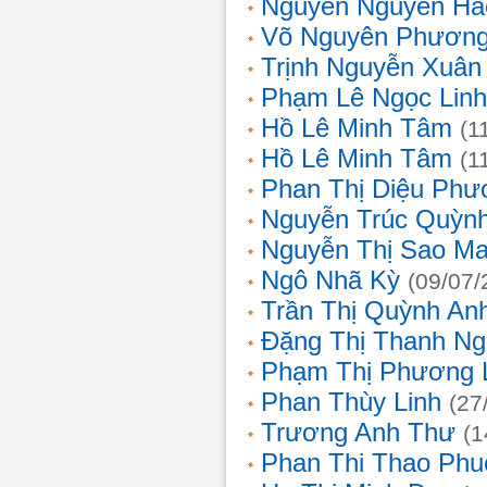
Nguyễn Nguyên Hả
Võ Nguyên Phươn
Trịnh Nguyễn Xuâ
Phạm Lê Ngọc Linh
Hồ Lê Minh Tâm
(1
Hồ Lê Minh Tâm
(1
Phan Thị Diệu Phư
Nguyễn Trúc Quỳn
Nguyễn Thị Sao Ma
Ngô Nhã Kỳ
(09/07/
Trần Thị Quỳnh An
Đặng Thị Thanh Ng
Phạm Thị Phương 
Phan Thùy Linh
(27
Trương Anh Thư
(1
Phan Thi Thao Phu