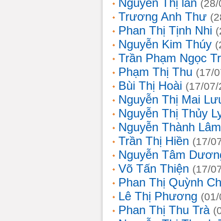
Nguyễn Thị lan
(28/
Trương Anh Thư
(2
Phan Thị Tịnh Nhi
(
Nguyễn Kim Thúy
(
Trần Phạm Ngọc T
Phạm Thị Thu
(17/0
Bùi Thị Hoài
(17/07/
Nguyễn Thị Mai Lư
Nguyễn Thị Thủy L
Nguyễn Thành Lâm
Trần Thị Hiền
(17/0
Nguyễn Tâm Dươn
Võ Tấn Thiện
(17/0
Phan Thị Quỳnh Ch
Lê Thị Phương
(01/
Phan Thị Thu Trà
(