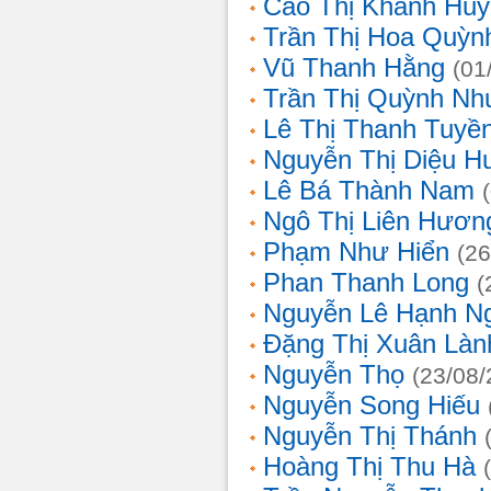
Cao Thị Khánh Hu
Trần Thị Hoa Quỳn
Vũ Thanh Hằng
(01
Trần Thị Quỳnh Nh
Lê Thị Thanh Tuyề
Nguyễn Thị Diệu H
Lê Bá Thành Nam
Ngô Thị Liên Hươn
Phạm Như Hiển
(26
Phan Thanh Long
(
Nguyễn Lê Hạnh N
Đặng Thị Xuân Làn
Nguyễn Thọ
(23/08/
Nguyễn Song Hiếu
Nguyễn Thị Thánh
Hoàng Thị Thu Hà