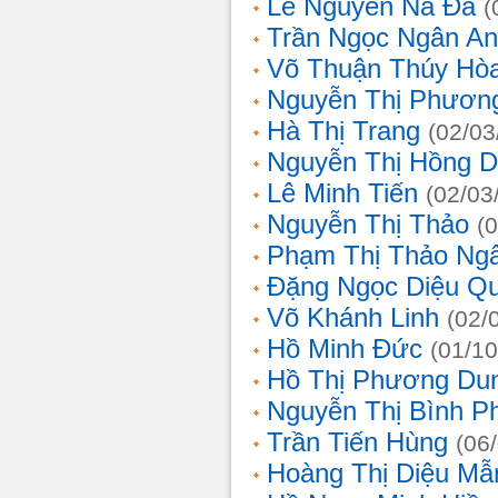
Lê Nguyễn Na Đa
(
Trần Ngọc Ngân A
Võ Thuận Thúy Hò
Nguyễn Thị Phươn
Hà Thị Trang
(02/03
Nguyễn Thị Hồng D
Lê Minh Tiến
(02/03
Nguyễn Thị Thảo
(
Phạm Thị Thảo Ng
Đặng Ngọc Diệu Q
Võ Khánh Linh
(02/
Hồ Minh Đức
(01/10
Hồ Thị Phương Du
Nguyễn Thị Bình 
Trần Tiến Hùng
(06
Hoàng Thị Diệu Mẫ