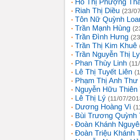
Hồ Thị Phượng Th
Riah Thị Diều
(23/0
Tôn Nữ Quỳnh Loa
Trần Mạnh Hùng
(2
Trần Đình Hưng
(2
Trần Thị Kim Khuê
Trần Nguyễn Thị L
Phan Thùy Linh
(11
Lê Thị Tuyết Liên
(
Phạm Thị Anh Thư
Nguyễn Hữu Thiên
Lê Thị Lý
(11/07/201
Dương Hoàng Vi
(1
Bùi Trương Quỳnh 
Đoàn Khánh Nguyê
Đoàn Triệu Khánh 