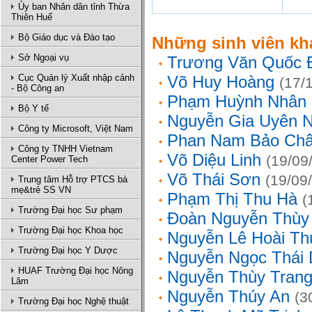
Ủy ban Nhân dân tỉnh Thừa
Thiên Huế
Bộ Giáo dục và Đào tạo
Những sinh viên kh
Sở Ngoại vụ
Trương Văn Quốc 
Cục Quản lý Xuất nhập cảnh
Võ Huy Hoàng
(17/
- Bộ Công an
Phạm Huỳnh Nhân
Bộ Y tế
Nguyễn Gia Uyên N
Công ty Microsoft, Việt Nam
Phan Nam Bảo Ch
Công ty TNHH Vietnam
Võ Diệu Linh
(19/09
Center Power Tech
Võ Thái Sơn
(19/09
Trung tâm Hỗ trợ PTCS bà
mẹ&trẻ SS VN
Phạm Thị Thu Hà
(
Trường Đại học Sư phạm
Đoàn Nguyễn Thùy
Trường Đại học Khoa học
Nguyễn Lê Hoài Th
Trường Đại học Y Dược
Nguyễn Ngọc Thái
HUAF Trường Đại học Nông
Nguyễn Thùy Tran
Lâm
Nguyễn Thúy An
(3
Trường Đại học Nghệ thuật