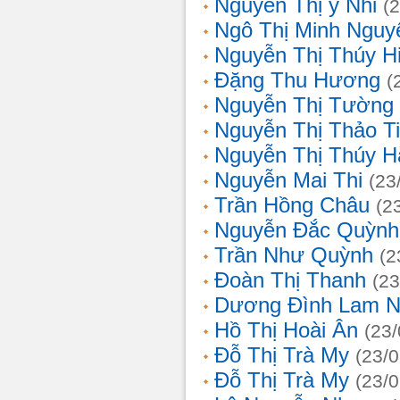
Nguyễn Thị ý Nhi
(
Ngô Thị Minh Nguy
Nguyễn Thị Thúy H
Đặng Thu Hương
(
Nguyễn Thị Tường
Nguyễn Thị Thảo T
Nguyễn Thị Thúy H
Nguyễn Mai Thi
(23
Trần Hồng Châu
(2
Nguyễn Đắc Quỳnh
Trần Như Quỳnh
(2
Đoàn Thị Thanh
(23
Dương Đình Lam N
Hồ Thị Hoài Ân
(23
Đỗ Thị Trà My
(23/
Đỗ Thị Trà My
(23/