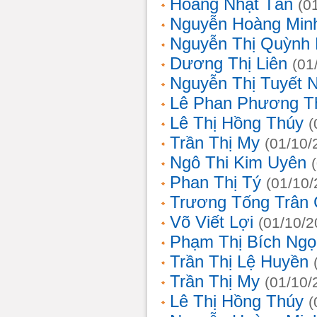
Hoàng Nhật Tân
(0
Nguyễn Hoàng Min
Nguyễn Thị Quỳnh 
Dương Thị Liên
(01
Nguyễn Thị Tuyết 
Lê Phan Phương T
Lê Thị Hồng Thúy
(
Trần Thị My
(01/10/
Ngô Thi Kim Uyên
Phan Thị Tý
(01/10/
Trương Tống Trân
Võ Viết Lợi
(01/10/2
Phạm Thị Bích Ngọ
Trần Thị Lệ Huyền
Trần Thị My
(01/10/
Lê Thị Hồng Thúy
(