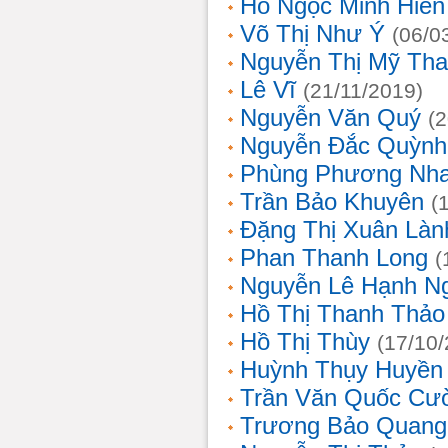
Hồ Ngọc Minh Hiền
Võ Thị Như Ý
(06/0
Nguyễn Thị Mỹ Th
Lê Vĩ
(21/11/2019)
Nguyễn Văn Quý
(
Nguyễn Đắc Quỳnh
Phùng Phương Nh
Trần Bảo Khuyên
(
Đặng Thị Xuân Làn
Phan Thanh Long
(
Nguyễn Lê Hạnh N
Hồ Thị Thanh Thảo
Hồ Thị Thùy
(17/10
Huỳnh Thụy Huyền
Trần Văn Quốc Cư
Trương Bảo Quang