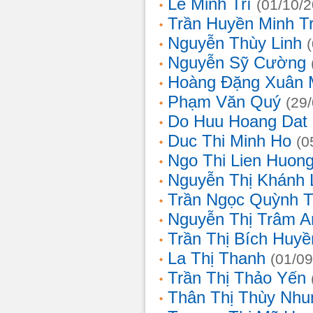
Lê Minh Trí
(01/10/
Trần Huyền Minh T
Nguyễn Thùy Linh
Nguyễn Sỹ Cường
Hoàng Đặng Xuân 
Phạm Văn Quý
(29
Do Huu Hoang Dat
Duc Thi Minh Ho
(0
Ngo Thi Lien Huon
Nguyễn Thị Khánh 
Trần Ngọc Quỳnh T
Nguyễn Thị Trâm A
Trần Thị Bích Huyề
La Thị Thanh
(01/09
Trần Thị Thảo Yến
Thân Thị Thùy Nhu