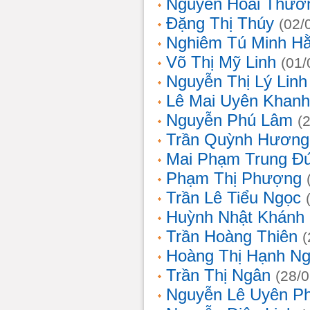
Nguyễn Hoài Thươ
Đặng Thị Thúy
(02/
Nghiêm Tú Minh H
Võ Thị Mỹ Linh
(01/
Nguyễn Thị Lý Linh
Lê Mai Uyên Khanh
Nguyễn Phú Lâm
(
Trần Quỳnh Hương
Mai Phạm Trung Đ
Phạm Thị Phượng
Trần Lê Tiểu Ngọc
Huỳnh Nhật Khánh
Trần Hoàng Thiên
(
Hoàng Thị Hạnh N
Trần Thị Ngân
(28/
Nguyễn Lê Uyên P