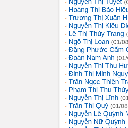
Nguyễn Thị Tuyết
(
Hoàng Thị Bảo Hiế
Trương Thị Xuân 
Nguyễn Thị Kiều D
Lê Thị Thùy Trang
Ngô Thị Loan
(01/0
Đặng Phước Cẩm 
Đoàn Nam Anh
(01
Nguyễn Thi Thu Hu
Đinh Thị Minh Nguy
Trần Ngọc Thiện T
Phạm Thị Thu Thủ
Nguyễn Thị Lĩnh
(0
Trần Thị Quý
(01/08
Nguyễn Lê Quỳnh 
Nguyễn Nữ Quỳnh