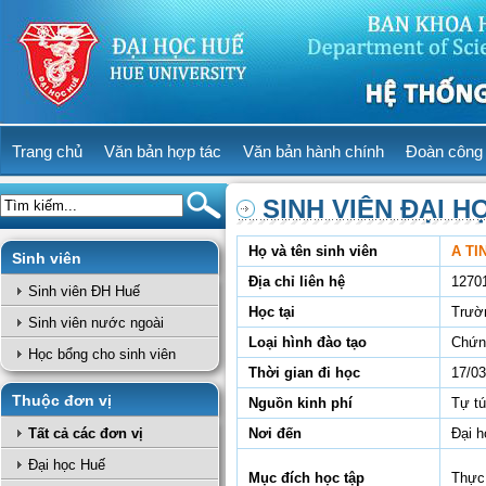
Trang chủ
Văn bản hợp tác
Văn bản hành chính
Đoàn công 
SINH VIÊN ĐẠI H
Họ và tên sinh viên
A TI
Sinh viên
Địa chỉ liên hệ
1270
Sinh viên ĐH Huế
Học tại
Trườ
Sinh viên nước ngoài
Loại hình đào tạo
Chứn
Học bổng cho sinh viên
Thời gian đi học
17/03
Thuộc đơn vị
Nguồn kinh phí
Tự t
Tất cả các đơn vị
Nơi đến
Đại h
Đại học Huế
Mục đích học tập
Thực 