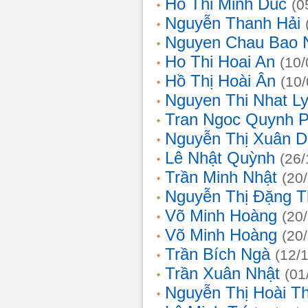
Ho Thi Minh Duc
(0
Nguyễn Thanh Hải
Nguyen Chau Bao 
Ho Thi Hoai An
(10/
Hồ Thị Hoài Ân
(10
Nguyen Thi Nhat L
Tran Ngoc Quynh 
Nguyễn Thị Xuân 
Lê Nhật Quỳnh
(26/
Trần Minh Nhật
(20
Nguyễn Thị Đặng 
Võ Minh Hoàng
(20
Võ Minh Hoàng
(20
Trần Bích Ngà
(12/
Trần Xuân Nhật
(01
Nguyễn Thị Hoài T