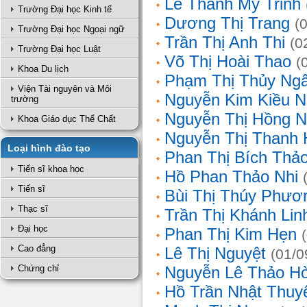
Lê Thanh Mỹ Trinh
Trường Đại học Kinh tế
Dương Thị Trang
(
Trường Đại học Ngoại ngữ
Trần Thị Anh Thi
(0
Trường Đại học Luật
Võ Thị Hoài Thao
(
Khoa Du lịch
Phạm Thị Thủy Ng
Viện Tài nguyên và Môi
Nguyễn Kim Kiều N
trường
Nguyễn Thị Hồng 
Khoa Giáo dục Thể Chất
Nguyễn Thị Thanh 
Loại hình đào tạo
Phan Thị Bích Thả
Tiến sĩ khoa học
Hồ Phan Thảo Nhi
Tiến sĩ
Bùi Thị Thúy Phươ
Thạc sĩ
Trần Thị Khánh Lin
Đại học
Phan Thị Kim Hẹn
Cao đẳng
Lê Thị Nguyệt
(01/0
Chứng chỉ
Nguyễn Lê Thảo H
Hồ Trần Nhật Thuy