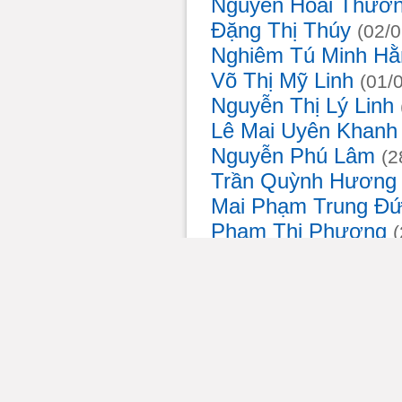
Nguyễn Hoài Thươ
Đặng Thị Thúy
(02/
Nghiêm Tú Minh H
Võ Thị Mỹ Linh
(01/
Nguyễn Thị Lý Linh
Lê Mai Uyên Khanh
Nguyễn Phú Lâm
(
Trần Quỳnh Hương
Mai Phạm Trung Đ
Phạm Thị Phượng
Trần Lê Tiểu Ngọc
Huỳnh Nhật Khánh
Trần Hoàng Thiên
(
Hoàng Thị Hạnh N
Trần Thị Ngân
(28/
Nguyễn Lê Uyên P