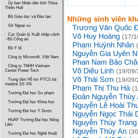
Ủy ban Nhân dân tỉnh Thừa
Thiên Huế
Bộ Giáo dục và Đào tạo
Những sinh viên kh
Sở Ngoại vụ
Trương Văn Quốc 
Cục Quản lý Xuất nhập cảnh
Võ Huy Hoàng
(17/
- Bộ Công an
Phạm Huỳnh Nhân
Bộ Y tế
Nguyễn Gia Uyên N
Công ty Microsoft, Việt Nam
Phan Nam Bảo Ch
Công ty TNHH Vietnam
Võ Diệu Linh
(19/09
Center Power Tech
Võ Thái Sơn
(19/09
Trung tâm Hỗ trợ PTCS bà
mẹ&trẻ SS VN
Phạm Thị Thu Hà
(
Trường Đại học Sư phạm
Đoàn Nguyễn Thùy
Trường Đại học Khoa học
Nguyễn Lê Hoài Th
Trường Đại học Y Dược
Nguyễn Ngọc Thái
HUAF Trường Đại học Nông
Nguyễn Thùy Tran
Lâm
Nguyễn Thúy An
(3
Trường Đại học Nghệ thuật