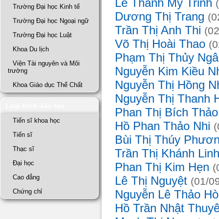
Lê Thanh Mỹ Trinh
Trường Đại học Kinh tế
Dương Thị Trang
(
Trường Đại học Ngoại ngữ
Trần Thị Anh Thi
(0
Trường Đại học Luật
Võ Thị Hoài Thao
(
Khoa Du lịch
Phạm Thị Thủy Ng
Viện Tài nguyên và Môi
Nguyễn Kim Kiều N
trường
Nguyễn Thị Hồng 
Khoa Giáo dục Thể Chất
Nguyễn Thị Thanh 
Loại hình đào tạo
Phan Thị Bích Thả
Tiến sĩ khoa học
Hồ Phan Thảo Nhi
Tiến sĩ
Bùi Thị Thúy Phươ
Thạc sĩ
Trần Thị Khánh Lin
Đại học
Phan Thị Kim Hẹn
Cao đẳng
Lê Thị Nguyệt
(01/0
Chứng chỉ
Nguyễn Lê Thảo H
Hồ Trần Nhật Thuy