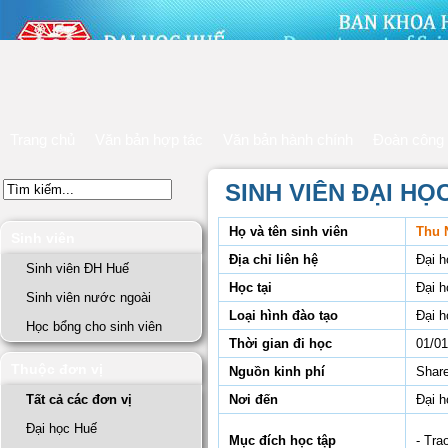
Trang chủ
Văn bản hợp tác
Văn bản hành chính
Đoàn công 
SINH VIÊN ĐẠI H
Họ và tên sinh viên
Thu 
Sinh viên
Địa chỉ liên hệ
Đại 
Sinh viên ĐH Huế
Học tại
Đại 
Sinh viên nước ngoài
Loại hình đào tạo
Đại h
Học bổng cho sinh viên
Thời gian đi học
01/01
Thuộc đơn vị
Nguồn kinh phí
Share
Tất cả các đơn vị
Nơi đến
Đại 
Đại học Huế
Mục đích học tập
- Tra