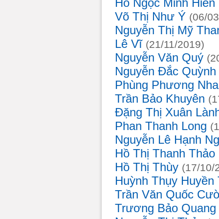
Hồ Ngọc Minh Hiền
Võ Thị Như Ý
(06/0
Nguyễn Thị Mỹ Th
Lê Vĩ
(21/11/2019)
Nguyễn Văn Quý
(
Nguyễn Đắc Quỳnh
Phùng Phương Nh
Trần Bảo Khuyên
(
Đặng Thị Xuân Làn
Phan Thanh Long
(
Nguyễn Lê Hạnh N
Hồ Thị Thanh Thảo
Hồ Thị Thùy
(17/10
Huỳnh Thụy Huyền
Trần Văn Quốc Cư
Trương Bảo Quang