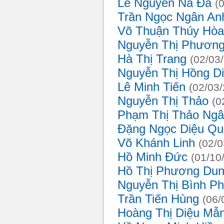
Lê Nguyễn Na Đa
(
Trần Ngọc Ngân A
Võ Thuận Thúy Hò
Nguyễn Thị Phươn
Hà Thị Trang
(02/03
Nguyễn Thị Hồng D
Lê Minh Tiến
(02/03
Nguyễn Thị Thảo
(
Phạm Thị Thảo Ng
Đặng Ngọc Diệu Q
Võ Khánh Linh
(02/
Hồ Minh Đức
(01/10
Hồ Thị Phương Du
Nguyễn Thị Bình 
Trần Tiến Hùng
(06
Hoàng Thị Diệu Mẫ