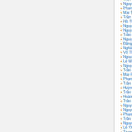
Nguy
Phan
Mai 
Trần
Hồ T
Nguy
Nguy
Trần
Nguy
Đặng
Nghi
Võ T
Nguy
Lê M
Nguy
Trần
Mai 
Phạm
Trần
Huỳn
Trần
Hoàn
Trần
Nguy
Nguy
Phan
Trần
Nguy
Lê T
Trươ