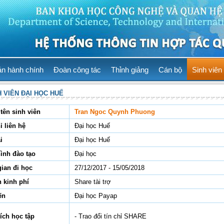
ản hành chính
Đoàn công tác
Thỉnh giảng
Cán bộ
Sinh viên
H VIÊN ĐẠI HỌC HUẾ
tên sinh viên
Tran Ngoc Quynh Phuong
ỉ liên hệ
Đại học Huế
i
Đại học Huế
hình đào tạo
Đại học
gian đi học
27/12/2017 - 15/05/2018
 kinh phí
Share tài trợ
ến
Đại học Payap
ích học tập
- Trao đổi tín chỉ SHARE