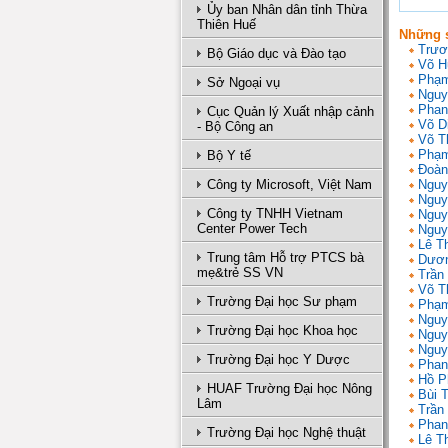
Ủy ban Nhân dân tỉnh Thừa
Thiên Huế
Những s
Trươ
Bộ Giáo dục và Đào tạo
Võ H
Phạm
Sở Ngoại vụ
Nguy
Phan
Cục Quản lý Xuất nhập cảnh
Võ D
- Bộ Công an
Võ T
Phạm
Bộ Y tế
Đoàn
Công ty Microsoft, Việt Nam
Nguy
Nguy
Công ty TNHH Vietnam
Nguy
Center Power Tech
Nguy
Lê T
Trung tâm Hỗ trợ PTCS bà
Dươn
mẹ&trẻ SS VN
Trần 
Võ T
Trường Đại học Sư phạm
Phạm
Nguy
Trường Đại học Khoa học
Nguy
Nguy
Trường Đại học Y Dược
Phan
Hồ P
HUAF Trường Đại học Nông
Bùi 
Lâm
Trần
Phan
Trường Đại học Nghệ thuật
Lê T