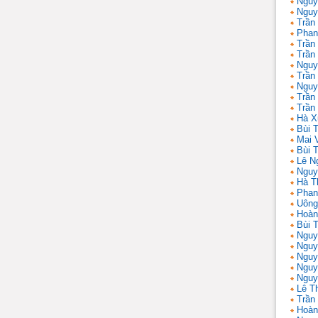
Nguy
Nguy
Trần
Phan
Trần
Trần
Nguy
Trần
Nguy
Trần 
Trần
Hà X
Bùi T
Mai 
Bùi T
Lê N
Nguy
Hà T
Phan
Uông
Hoàn
Bùi 
Nguy
Nguy
Nguy
Nguy
Nguy
Lê T
Trần
Hoàn