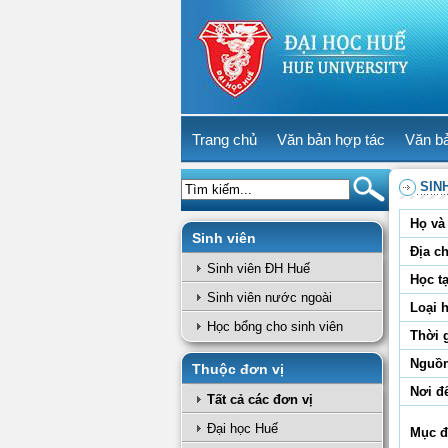
Trang chủ
Văn bản hợp tác
Văn b
SIN
Họ và 
Sinh viên
Địa ch
Sinh viên ĐH Huế
Học tạ
Sinh viên nước ngoài
Loại 
Học bổng cho sinh viên
Thời 
Nguồn
Thuộc đơn vị
Nơi đ
Tất cả các đơn vị
Đại học Huế
Mục đ