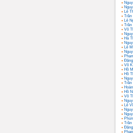
Nguy
Nguy
Lê T
Trần 
Lê N
Trần
Võ T
Nguy
Hà T
Nguy
Lê M
Nguy
Phạm
Đặng
Võ K
Hồ M
Hồ T
Nguy
Trần
Hoàn
Hồ N
Võ T
Nguy
Lê V
Nguy
Nguy
Phùn
Trần
Đặng
Phan