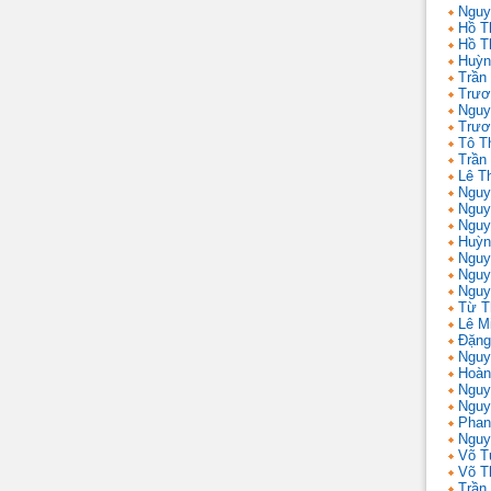
Nguy
Hồ T
Hồ T
Huỳn
Trần
Trươ
Nguy
Trươ
Tô T
Trần
Lê T
Nguy
Nguy
Nguy
Huỳn
Nguy
Nguy
Nguy
Từ T
Lê M
Đặng
Nguy
Hoàn
Nguy
Nguy
Phan
Nguy
Võ T
Võ T
Trần 