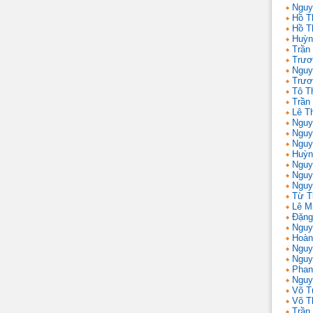
Nguy
Hồ T
Hồ T
Huỳn
Trần
Trươ
Nguy
Trươ
Tô T
Trần
Lê T
Nguy
Nguy
Nguy
Huỳn
Nguy
Nguy
Nguy
Từ T
Lê M
Đặng
Nguy
Hoàn
Nguy
Nguy
Phan
Nguy
Võ T
Võ T
Trần 