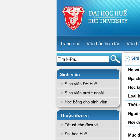
Trang chủ
Văn bản hợp tác
Văn b
SIN
Họ và 
Sinh viên
Địa ch
Sinh viên ĐH Huế
Học tạ
Sinh viên nước ngoài
Loại 
Học bổng cho sinh viên
Thời 
Nguồn
Thuộc đơn vị
Nơi đ
Tất cả các đơn vị
Đại học Huế
Mục đ