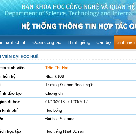
ản hành chính
Đoàn công tác
Thỉnh giảng
Cán bộ
Sinh viên
H VIÊN ĐẠI HỌC HUẾ
tên sinh viên
Trần Thị Hợi
ỉ liên hệ
Nhật K10B
i
Trường Đại học Ngoại ngữ
hình đào tạo
Chứng chỉ
gian đi học
01/10/2016 - 01/09/2017
 kinh phí
Học bổng
ến
Đại học Saitama
ích học tập
Học tiếng Nhật 01 năm