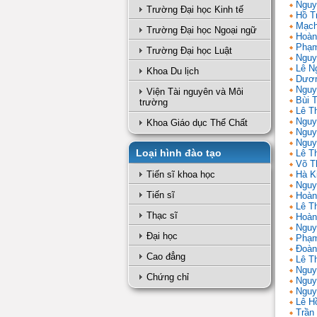
Nguy
Trường Đại học Kinh tế
Hồ T
Mạch
Trường Đại học Ngoại ngữ
Hoàn
Phạm
Trường Đại học Luật
Nguy
Lê N
Khoa Du lịch
Dươn
Nguy
Viện Tài nguyên và Môi
Bùi 
trường
Lê T
Nguy
Khoa Giáo dục Thể Chất
Nguy
Nguy
Loại hình đào tạo
Lê Th
Võ T
Tiến sĩ khoa học
Hà K
Nguy
Tiến sĩ
Hoàn
Lê T
Thạc sĩ
Hoàn
Nguy
Đại học
Phạm
Đoàn
Cao đẳng
Lê Th
Nguy
Chứng chỉ
Nguy
Nguy
Lê H
Trần