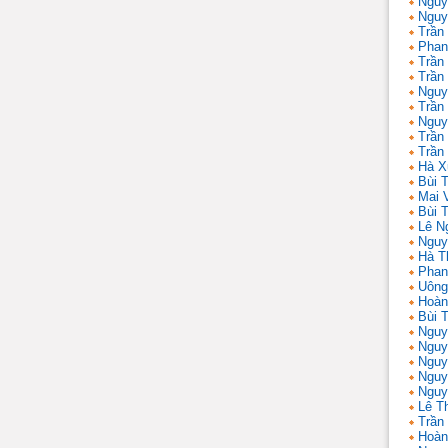
Nguy
Nguy
Trần
Phan
Trần
Trần
Nguy
Trần
Nguy
Trần 
Trần
Hà X
Bùi T
Mai 
Bùi T
Lê N
Nguy
Hà T
Phan
Uông
Hoàn
Bùi 
Nguy
Nguy
Nguy
Nguy
Nguy
Lê T
Trần
Hoàn