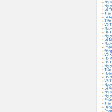
Nguy
Nguy
Lê T
Trần 
Lê N
Trần
Võ T
Nguy
Hà T
Nguy
Lê M
Nguy
Phạm
Đặng
Võ K
Hồ M
Hồ T
Nguy
Trần
Hoàn
Hồ N
Võ T
Nguy
Lê V
Nguy
Nguy
Phùn
Trần
Đặng
Phan