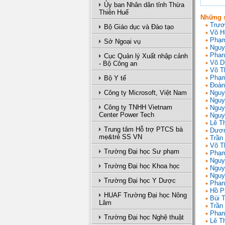
Ủy ban Nhân dân tỉnh Thừa
Thiên Huế
Những s
Trươ
Bộ Giáo dục và Đào tạo
Võ H
Phạm
Sở Ngoại vụ
Nguy
Phan
Cục Quản lý Xuất nhập cảnh
Võ D
- Bộ Công an
Võ T
Phạm
Bộ Y tế
Đoàn
Công ty Microsoft, Việt Nam
Nguy
Nguy
Công ty TNHH Vietnam
Nguy
Center Power Tech
Nguy
Lê T
Trung tâm Hỗ trợ PTCS bà
Dươn
mẹ&trẻ SS VN
Trần 
Võ T
Trường Đại học Sư phạm
Phạm
Nguy
Trường Đại học Khoa học
Nguy
Nguy
Trường Đại học Y Dược
Phan
Hồ P
HUAF Trường Đại học Nông
Bùi 
Lâm
Trần
Phan
Trường Đại học Nghệ thuật
Lê T