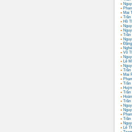
Nguy
Phan
Mai 
Trần
Hồ T
Nguy
Nguy
Trần
Nguy
Đặng
Nghi
Võ T
Nguy
Lê M
Nguy
Trần
Mai 
Phạm
Trần
Huỳn
Trần
Hoàn
Trần
Nguy
Nguy
Phan
Trần
Nguy
Lê T
Trươ