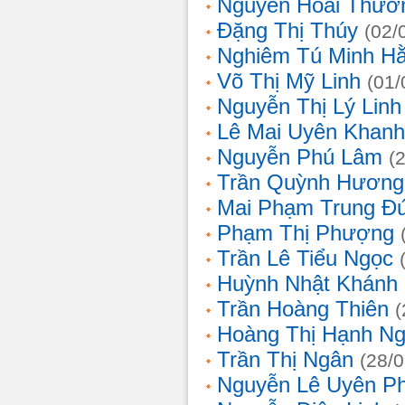
Nguyễn Hoài Thươ
Đặng Thị Thúy
(02/
Nghiêm Tú Minh H
Võ Thị Mỹ Linh
(01/
Nguyễn Thị Lý Linh
Lê Mai Uyên Khanh
Nguyễn Phú Lâm
(
Trần Quỳnh Hương
Mai Phạm Trung Đ
Phạm Thị Phượng
Trần Lê Tiểu Ngọc
Huỳnh Nhật Khánh
Trần Hoàng Thiên
(
Hoàng Thị Hạnh N
Trần Thị Ngân
(28/
Nguyễn Lê Uyên P