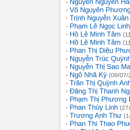
Nguyễn Nguyên Hả
Võ Nguyên Phươn
Trịnh Nguyễn Xuâ
Phạm Lê Ngọc Linh
Hồ Lê Minh Tâm
(1
Hồ Lê Minh Tâm
(1
Phan Thị Diệu Phư
Nguyễn Trúc Quỳn
Nguyễn Thị Sao Ma
Ngô Nhã Kỳ
(09/07/
Trần Thị Quỳnh An
Đặng Thị Thanh Ng
Phạm Thị Phương 
Phan Thùy Linh
(27
Trương Anh Thư
(1
Phan Thi Thao Phu