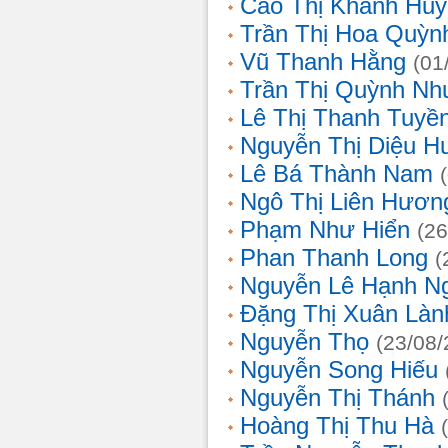
Cao Thị Khánh Hu
Trần Thị Hoa Quỳn
Vũ Thanh Hằng
(01
Trần Thị Quỳnh Nh
Lê Thị Thanh Tuyề
Nguyễn Thị Diệu H
Lê Bá Thành Nam
Ngô Thị Liên Hươn
Phạm Như Hiển
(26
Phan Thanh Long
(
Nguyễn Lê Hạnh N
Đặng Thị Xuân Làn
Nguyễn Thọ
(23/08/
Nguyễn Song Hiếu
Nguyễn Thị Thánh
Hoàng Thị Thu Hà