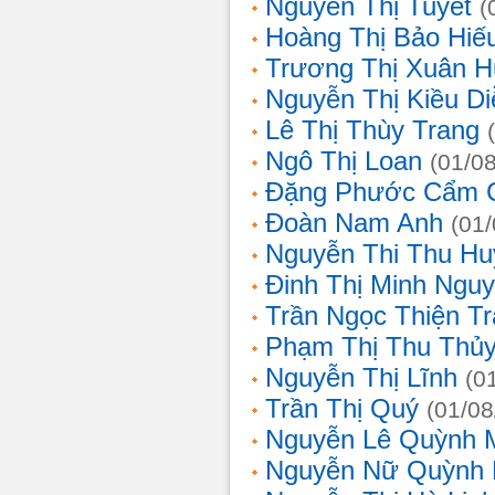
Nguyễn Thị Tuyết
(
Hoàng Thị Bảo Hiế
Trương Thị Xuân 
Nguyễn Thị Kiều D
Lê Thị Thùy Trang
Ngô Thị Loan
(01/0
Đặng Phước Cẩm 
Đoàn Nam Anh
(01
Nguyễn Thi Thu Hu
Đinh Thị Minh Nguy
Trần Ngọc Thiện T
Phạm Thị Thu Thủ
Nguyễn Thị Lĩnh
(0
Trần Thị Quý
(01/08
Nguyễn Lê Quỳnh 
Nguyễn Nữ Quỳnh