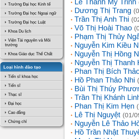
Lê Thanh Mỹ Trinh
Trường Đại học Kinh tế
Dương Thị Trang
(
Trường Đại học Ngoại ngữ
Trần Thị Anh Thi
(0
Trường Đại học Luật
Võ Thị Hoài Thao
(
Khoa Du lịch
Phạm Thị Thủy Ng
Viện Tài nguyên và Môi
Nguyễn Kim Kiều N
trường
Nguyễn Thị Hồng 
Khoa Giáo dục Thể Chất
Nguyễn Thị Thanh 
Loại hình đào tạo
Phan Thị Bích Thả
Tiến sĩ khoa học
Hồ Phan Thảo Nhi
Tiến sĩ
Bùi Thị Thúy Phươ
Thạc sĩ
Trần Thị Khánh Lin
Đại học
Phan Thị Kim Hẹn
Cao đẳng
Lê Thị Nguyệt
(01/0
Chứng chỉ
Nguyễn Lê Thảo H
Hồ Trần Nhật Thuy