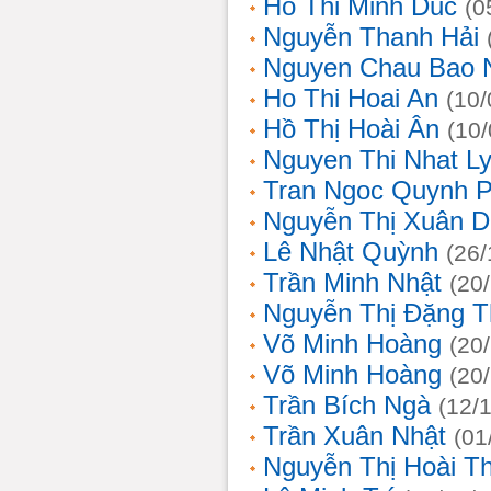
Ho Thi Minh Duc
(0
Nguyễn Thanh Hải
Nguyen Chau Bao 
Ho Thi Hoai An
(10/
Hồ Thị Hoài Ân
(10
Nguyen Thi Nhat L
Tran Ngoc Quynh 
Nguyễn Thị Xuân 
Lê Nhật Quỳnh
(26/
Trần Minh Nhật
(20
Nguyễn Thị Đặng 
Võ Minh Hoàng
(20
Võ Minh Hoàng
(20
Trần Bích Ngà
(12/
Trần Xuân Nhật
(01
Nguyễn Thị Hoài T