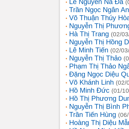
Lê Nguyễn Na Đa
(
Trần Ngọc Ngân A
Võ Thuận Thúy Hò
Nguyễn Thị Phươn
Hà Thị Trang
(02/03
Nguyễn Thị Hồng D
Lê Minh Tiến
(02/03
Nguyễn Thị Thảo
(
Phạm Thị Thảo Ng
Đặng Ngọc Diệu Q
Võ Khánh Linh
(02/
Hồ Minh Đức
(01/10
Hồ Thị Phương Du
Nguyễn Thị Bình 
Trần Tiến Hùng
(06
Hoàng Thị Diệu Mẫ