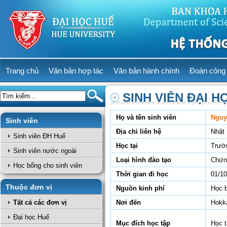
Trang chủ
Văn bản hợp tác
Văn bản hành chính
Đoàn công 
SINH VIÊN ĐẠI H
Họ và tên sinh viên
Nguy
Sinh viên
Địa chỉ liên hệ
Nhật
Sinh viên ĐH Huế
Học tại
Trườ
Sinh viên nước ngoài
Loại hình đào tạo
Chứn
Học bổng cho sinh viên
Thời gian đi học
01/10
Thuộc đơn vị
Nguồn kinh phí
Học 
Tất cả các đơn vị
Nơi đến
Hokka
Đại học Huế
Mục đích học tập
Học t