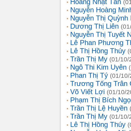
Hoàng Nhật Tân
(0
Nguyễn Hoàng Min
Nguyễn Thị Quỳnh 
Dương Thị Liên
(01
Nguyễn Thị Tuyết 
Lê Phan Phương T
Lê Thị Hồng Thúy
(
Trần Thị My
(01/10/
Ngô Thi Kim Uyên
Phan Thị Tý
(01/10/
Trương Tống Trân
Võ Viết Lợi
(01/10/2
Phạm Thị Bích Ngọ
Trần Thị Lệ Huyền
Trần Thị My
(01/10/
Lê Thị Hồng Thúy
(