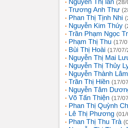
Nguyễn Thị lan
(28/
Trương Anh Thư
(2
Phan Thị Tịnh Nhi
(
Nguyễn Kim Thúy
(
Trần Phạm Ngọc T
Phạm Thị Thu
(17/0
Bùi Thị Hoài
(17/07/
Nguyễn Thị Mai Lư
Nguyễn Thị Thủy L
Nguyễn Thành Lâm
Trần Thị Hiền
(17/0
Nguyễn Tâm Dươn
Võ Tấn Thiện
(17/0
Phan Thị Quỳnh Ch
Lê Thị Phương
(01/
Phan Thị Thu Trà
(