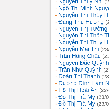
Nguyễn Thị ý Nhi
(
Ngô Thị Minh Nguy
Nguyễn Thị Thúy H
Đặng Thu Hương
(
Nguyễn Thị Tường
Nguyễn Thị Thảo T
Nguyễn Thị Thúy H
Nguyễn Mai Thi
(23
Trần Hồng Châu
(2
Nguyễn Đắc Quỳnh
Trần Như Quỳnh
(2
Đoàn Thị Thanh
(23
Dương Đình Lam N
Hồ Thị Hoài Ân
(23
Đỗ Thị Trà My
(23/
Đỗ Thị Trà My
(23/