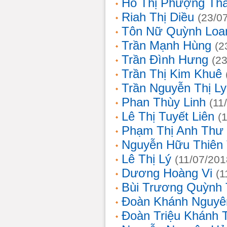
Hồ Thị Phượng Th
Riah Thị Diều
(23/0
Tôn Nữ Quỳnh Loa
Trần Mạnh Hùng
(2
Trần Đình Hưng
(2
Trần Thị Kim Khuê
Trần Nguyễn Thị L
Phan Thùy Linh
(11
Lê Thị Tuyết Liên
(
Phạm Thị Anh Thư
Nguyễn Hữu Thiên
Lê Thị Lý
(11/07/201
Dương Hoàng Vi
(1
Bùi Trương Quỳnh 
Đoàn Khánh Nguyê
Đoàn Triệu Khánh 