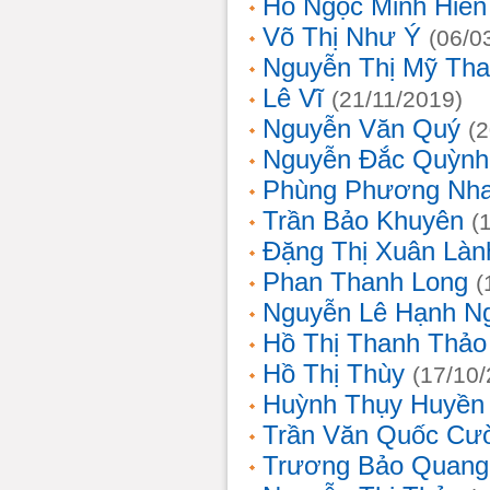
Hồ Ngọc Minh Hiền
Võ Thị Như Ý
(06/0
Nguyễn Thị Mỹ Th
Lê Vĩ
(21/11/2019)
Nguyễn Văn Quý
(
Nguyễn Đắc Quỳnh
Phùng Phương Nh
Trần Bảo Khuyên
(
Đặng Thị Xuân Làn
Phan Thanh Long
(
Nguyễn Lê Hạnh N
Hồ Thị Thanh Thảo
Hồ Thị Thùy
(17/10
Huỳnh Thụy Huyền
Trần Văn Quốc Cư
Trương Bảo Quang