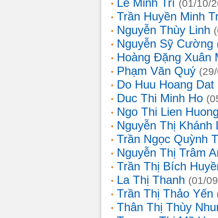
Lê Minh Trí
(01/10/
Trần Huyền Minh T
Nguyễn Thùy Linh
Nguyễn Sỹ Cường
Hoàng Đặng Xuân 
Phạm Văn Quý
(29
Do Huu Hoang Dat
Duc Thi Minh Ho
(0
Ngo Thi Lien Huon
Nguyễn Thị Khánh 
Trần Ngọc Quỳnh T
Nguyễn Thị Trâm A
Trần Thị Bích Huyề
La Thị Thanh
(01/09
Trần Thị Thảo Yến
Thân Thị Thùy Nhu