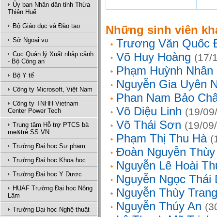
Ủy ban Nhân dân tỉnh Thừa
Thiên Huế
Bộ Giáo dục và Đào tạo
Những sinh viên kh
Sở Ngoại vụ
Trương Văn Quốc 
Cục Quản lý Xuất nhập cảnh
Võ Huy Hoàng
(17/
- Bộ Công an
Phạm Huỳnh Nhân
Bộ Y tế
Nguyễn Gia Uyên N
Công ty Microsoft, Việt Nam
Phan Nam Bảo Ch
Công ty TNHH Vietnam
Võ Diệu Linh
(19/09
Center Power Tech
Võ Thái Sơn
(19/09
Trung tâm Hỗ trợ PTCS bà
mẹ&trẻ SS VN
Phạm Thị Thu Hà
(
Trường Đại học Sư phạm
Đoàn Nguyễn Thùy
Trường Đại học Khoa học
Nguyễn Lê Hoài Th
Trường Đại học Y Dược
Nguyễn Ngọc Thái
HUAF Trường Đại học Nông
Nguyễn Thùy Tran
Lâm
Nguyễn Thúy An
(3
Trường Đại học Nghệ thuật