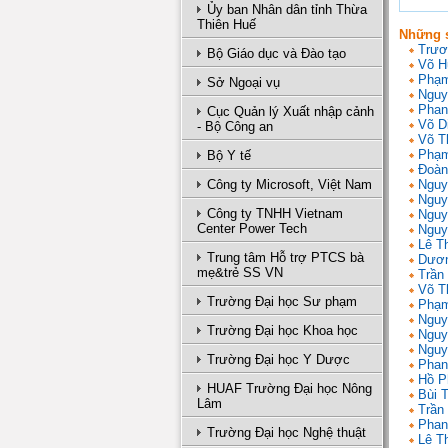
Ủy ban Nhân dân tỉnh Thừa
Thiên Huế
Những s
Trươ
Bộ Giáo dục và Đào tạo
Võ H
Phạm
Sở Ngoại vụ
Nguy
Phan
Cục Quản lý Xuất nhập cảnh
Võ D
- Bộ Công an
Võ T
Phạm
Bộ Y tế
Đoàn
Công ty Microsoft, Việt Nam
Nguy
Nguy
Công ty TNHH Vietnam
Nguy
Center Power Tech
Nguy
Lê T
Trung tâm Hỗ trợ PTCS bà
Dươn
mẹ&trẻ SS VN
Trần 
Võ T
Trường Đại học Sư phạm
Phạm
Nguy
Trường Đại học Khoa học
Nguy
Nguy
Trường Đại học Y Dược
Phan
Hồ P
HUAF Trường Đại học Nông
Bùi 
Lâm
Trần
Phan
Trường Đại học Nghệ thuật
Lê T