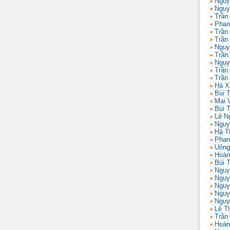
Nguy
Nguy
Trần
Phan
Trần
Trần
Nguy
Trần
Nguy
Trần 
Trần
Hà X
Bùi T
Mai 
Bùi T
Lê N
Nguy
Hà T
Phan
Uông
Hoàn
Bùi 
Nguy
Nguy
Nguy
Nguy
Nguy
Lê T
Trần
Hoàn