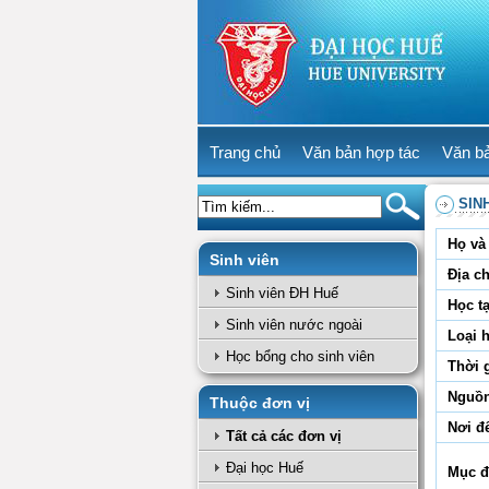
Trang chủ
Văn bản hợp tác
Văn b
SIN
Họ và 
Sinh viên
Địa ch
Sinh viên ĐH Huế
Học tạ
Sinh viên nước ngoài
Loại 
Học bổng cho sinh viên
Thời 
Nguồn
Thuộc đơn vị
Nơi đ
Tất cả các đơn vị
Đại học Huế
Mục đ