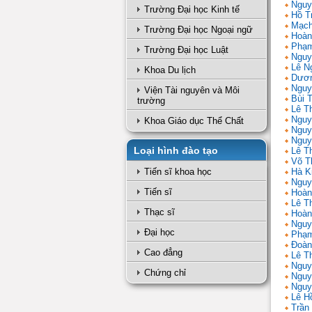
Nguy
Trường Đại học Kinh tế
Hồ T
Mạch
Trường Đại học Ngoại ngữ
Hoàn
Phạm
Trường Đại học Luật
Nguy
Lê N
Khoa Du lịch
Dươn
Nguy
Viện Tài nguyên và Môi
Bùi 
trường
Lê T
Nguy
Khoa Giáo dục Thể Chất
Nguy
Nguy
Loại hình đào tạo
Lê Th
Võ T
Tiến sĩ khoa học
Hà K
Nguy
Tiến sĩ
Hoàn
Lê T
Thạc sĩ
Hoàn
Nguy
Đại học
Phạm
Đoàn
Cao đẳng
Lê Th
Nguy
Chứng chỉ
Nguy
Nguy
Lê H
Trần