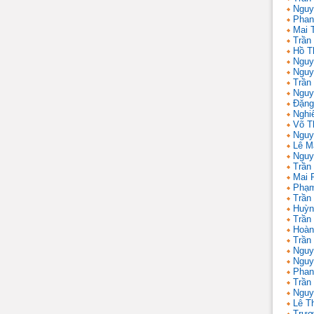
Nguy
Phan
Mai 
Trần
Hồ T
Nguy
Nguy
Trần
Nguy
Đặng
Nghi
Võ T
Nguy
Lê M
Nguy
Trần
Mai 
Phạm
Trần
Huỳn
Trần
Hoàn
Trần
Nguy
Nguy
Phan
Trần
Nguy
Lê T
Trươ