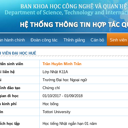
ản hành chính
Đoàn công tác
Thỉnh giảng
Cán bộ
Sinh viên
H VIÊN ĐẠI HỌC HUẾ
tên sinh viên
Trần Huyền Minh Trân
ỉ liên hệ
Lớp Nhật K11A
i
Trường Đại học Ngoại ngữ
hình đào tạo
Chứng chỉ
gian đi học
01/10/2017 - 01/09/2018
 kinh phí
Học bổng
ến
Tottori University
ích học tập
Học tiếng Nhật ngắn hạn 01 năm