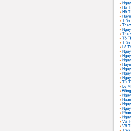
Nguy
Hồ T
Hồ T
Huỳn
Trần
Trươ
Nguy
Trươ
Tô T
Trần
Lê T
Nguy
Nguy
Nguy
Huỳn
Nguy
Nguy
Nguy
Từ T
Lê M
Đặng
Nguy
Hoàn
Nguy
Nguy
Phan
Nguy
Võ T
Võ T
Trần 