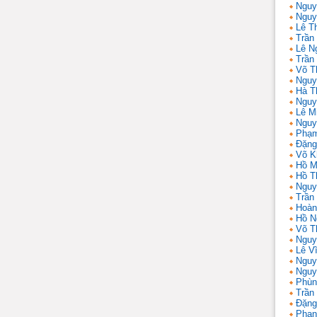
Nguy
Nguy
Lê T
Trần 
Lê N
Trần
Võ T
Nguy
Hà T
Nguy
Lê M
Nguy
Phạm
Đặng
Võ K
Hồ M
Hồ T
Nguy
Trần
Hoàn
Hồ N
Võ T
Nguy
Lê V
Nguy
Nguy
Phùn
Trần
Đặng
Phan