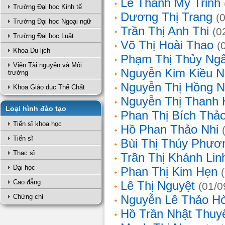
Lê Thanh Mỹ Trinh
Trường Đại học Kinh tế
Dương Thị Trang
(
Trường Đại học Ngoại ngữ
Trần Thị Anh Thi
(0
Trường Đại học Luật
Võ Thị Hoài Thao
(
Khoa Du lịch
Phạm Thị Thủy Ng
Viện Tài nguyên và Môi
Nguyễn Kim Kiều N
trường
Nguyễn Thị Hồng 
Khoa Giáo dục Thể Chất
Nguyễn Thị Thanh 
Loại hình đào tạo
Phan Thị Bích Thả
Tiến sĩ khoa học
Hồ Phan Thảo Nhi
Tiến sĩ
Bùi Thị Thúy Phươ
Thạc sĩ
Trần Thị Khánh Lin
Đại học
Phan Thị Kim Hẹn
Cao đẳng
Lê Thị Nguyệt
(01/0
Chứng chỉ
Nguyễn Lê Thảo H
Hồ Trần Nhật Thuy