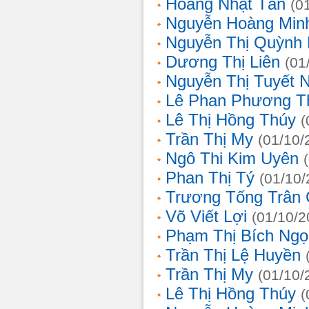
Hoàng Nhật Tân
(0
Nguyễn Hoàng Min
Nguyễn Thị Quỳnh 
Dương Thị Liên
(01
Nguyễn Thị Tuyết 
Lê Phan Phương T
Lê Thị Hồng Thúy
(
Trần Thị My
(01/10/
Ngô Thi Kim Uyên
Phan Thị Tý
(01/10/
Trương Tống Trân
Võ Viết Lợi
(01/10/2
Phạm Thị Bích Ngọ
Trần Thị Lệ Huyền
Trần Thị My
(01/10/
Lê Thị Hồng Thúy
(