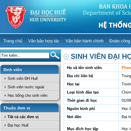
Trang chủ
Văn bản hợp tác
Văn bản hành chính
Đoàn công 
SINH VIÊN ĐẠI H
Họ và tên sinh viên
Phan
Sinh viên
Địa chỉ liên hệ
Trun
Sinh viên ĐH Huế
Học tại
Trườ
Sinh viên nước ngoài
Loại hình đào tạo
Chứn
Học bổng cho sinh viên
Thời gian đi học
01/09
Thuộc đơn vị
Nguồn kinh phí
Học 
Tất cả các đơn vị
Nơi đến
Đại 
Đại học Huế
Mục đích học tập
Học t