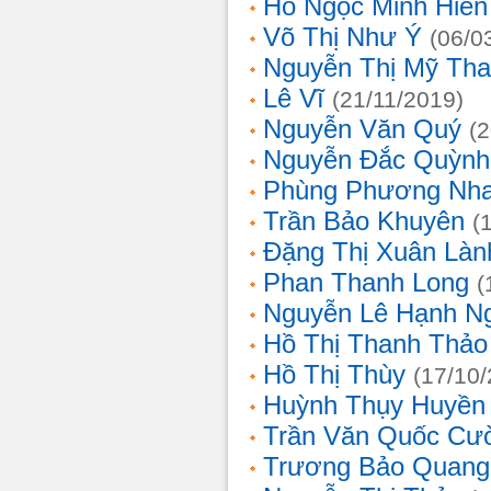
Hồ Ngọc Minh Hiền
Võ Thị Như Ý
(06/0
Nguyễn Thị Mỹ Th
Lê Vĩ
(21/11/2019)
Nguyễn Văn Quý
(
Nguyễn Đắc Quỳnh
Phùng Phương Nh
Trần Bảo Khuyên
(
Đặng Thị Xuân Làn
Phan Thanh Long
(
Nguyễn Lê Hạnh N
Hồ Thị Thanh Thảo
Hồ Thị Thùy
(17/10
Huỳnh Thụy Huyền
Trần Văn Quốc Cư
Trương Bảo Quang