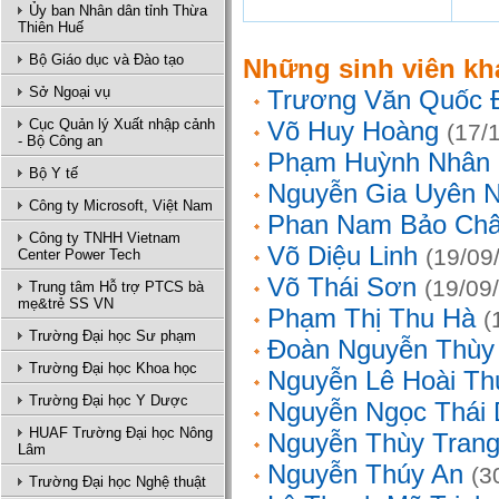
Ủy ban Nhân dân tỉnh Thừa
Thiên Huế
Bộ Giáo dục và Đào tạo
Những sinh viên kh
Sở Ngoại vụ
Trương Văn Quốc 
Cục Quản lý Xuất nhập cảnh
Võ Huy Hoàng
(17/
- Bộ Công an
Phạm Huỳnh Nhân
Bộ Y tế
Nguyễn Gia Uyên N
Công ty Microsoft, Việt Nam
Phan Nam Bảo Ch
Công ty TNHH Vietnam
Võ Diệu Linh
(19/09
Center Power Tech
Võ Thái Sơn
(19/09
Trung tâm Hỗ trợ PTCS bà
mẹ&trẻ SS VN
Phạm Thị Thu Hà
(
Trường Đại học Sư phạm
Đoàn Nguyễn Thùy
Trường Đại học Khoa học
Nguyễn Lê Hoài Th
Trường Đại học Y Dược
Nguyễn Ngọc Thái
HUAF Trường Đại học Nông
Nguyễn Thùy Tran
Lâm
Nguyễn Thúy An
(3
Trường Đại học Nghệ thuật