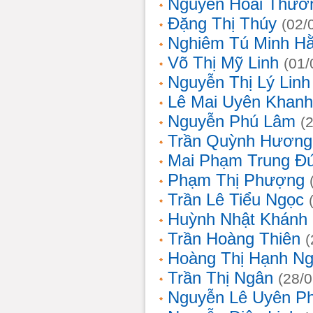
Nguyễn Hoài Thươ
Đặng Thị Thúy
(02/
Nghiêm Tú Minh H
Võ Thị Mỹ Linh
(01/
Nguyễn Thị Lý Linh
Lê Mai Uyên Khanh
Nguyễn Phú Lâm
(
Trần Quỳnh Hương
Mai Phạm Trung Đ
Phạm Thị Phượng
Trần Lê Tiểu Ngọc
Huỳnh Nhật Khánh
Trần Hoàng Thiên
(
Hoàng Thị Hạnh N
Trần Thị Ngân
(28/
Nguyễn Lê Uyên P