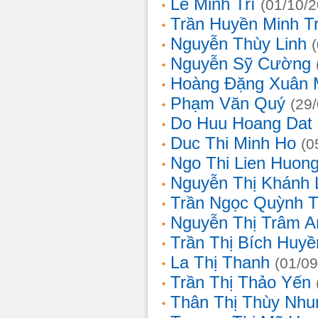
Lê Minh Trí
(01/10/
Trần Huyền Minh T
Nguyễn Thùy Linh
Nguyễn Sỹ Cường
Hoàng Đặng Xuân 
Phạm Văn Quý
(29
Do Huu Hoang Dat
Duc Thi Minh Ho
(0
Ngo Thi Lien Huon
Nguyễn Thị Khánh 
Trần Ngọc Quỳnh T
Nguyễn Thị Trâm A
Trần Thị Bích Huyề
La Thị Thanh
(01/09
Trần Thị Thảo Yến
Thân Thị Thùy Nhu