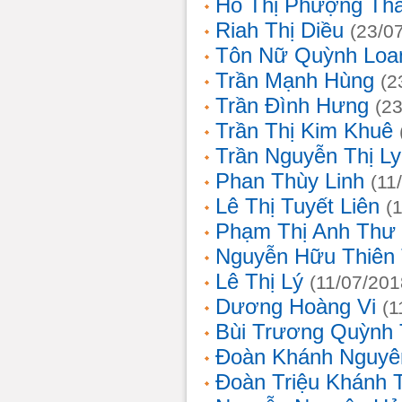
Hồ Thị Phượng Th
Riah Thị Diều
(23/0
Tôn Nữ Quỳnh Loa
Trần Mạnh Hùng
(2
Trần Đình Hưng
(2
Trần Thị Kim Khuê
Trần Nguyễn Thị L
Phan Thùy Linh
(11
Lê Thị Tuyết Liên
(
Phạm Thị Anh Thư
Nguyễn Hữu Thiên
Lê Thị Lý
(11/07/201
Dương Hoàng Vi
(1
Bùi Trương Quỳnh 
Đoàn Khánh Nguyê
Đoàn Triệu Khánh 