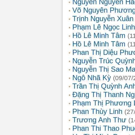
Nguyễn Nguyên Hả
Võ Nguyên Phươn
Trịnh Nguyễn Xuâ
Phạm Lê Ngọc Linh
Hồ Lê Minh Tâm
(1
Hồ Lê Minh Tâm
(1
Phan Thị Diệu Phư
Nguyễn Trúc Quỳn
Nguyễn Thị Sao Ma
Ngô Nhã Kỳ
(09/07/
Trần Thị Quỳnh An
Đặng Thị Thanh Ng
Phạm Thị Phương 
Phan Thùy Linh
(27
Trương Anh Thư
(1
Phan Thi Thao Phu