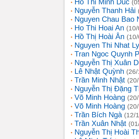
Ho Thi Minh Duc
(0
Nguyễn Thanh Hải
Nguyen Chau Bao 
Ho Thi Hoai An
(10/
Hồ Thị Hoài Ân
(10
Nguyen Thi Nhat L
Tran Ngoc Quynh 
Nguyễn Thị Xuân 
Lê Nhật Quỳnh
(26/
Trần Minh Nhật
(20
Nguyễn Thị Đặng 
Võ Minh Hoàng
(20
Võ Minh Hoàng
(20
Trần Bích Ngà
(12/
Trần Xuân Nhật
(01
Nguyễn Thị Hoài T