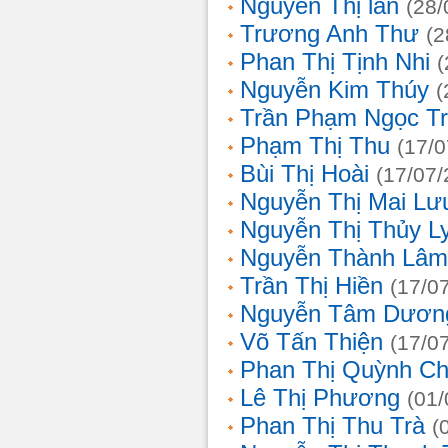
Nguyễn Thị lan
(28/
Trương Anh Thư
(2
Phan Thị Tịnh Nhi
(
Nguyễn Kim Thúy
(
Trần Phạm Ngọc T
Phạm Thị Thu
(17/0
Bùi Thị Hoài
(17/07/
Nguyễn Thị Mai Lư
Nguyễn Thị Thủy L
Nguyễn Thành Lâm
Trần Thị Hiền
(17/0
Nguyễn Tâm Dươn
Võ Tấn Thiện
(17/0
Phan Thị Quỳnh Ch
Lê Thị Phương
(01/
Phan Thị Thu Trà
(