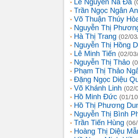
Lê Nguyễn Na Đa
(
Trần Ngọc Ngân A
Võ Thuận Thúy Hò
Nguyễn Thị Phươn
Hà Thị Trang
(02/03
Nguyễn Thị Hồng D
Lê Minh Tiến
(02/03
Nguyễn Thị Thảo
(
Phạm Thị Thảo Ng
Đặng Ngọc Diệu Q
Võ Khánh Linh
(02/
Hồ Minh Đức
(01/10
Hồ Thị Phương Du
Nguyễn Thị Bình 
Trần Tiến Hùng
(06
Hoàng Thị Diệu Mẫ