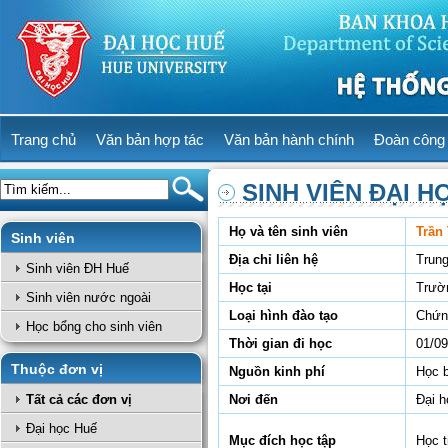
Trang chủ
Văn bản hợp tác
Văn bản hành chính
Đoàn công 
SINH VIÊN ĐẠI H
Họ và tên sinh viên
Trần
Sinh viên
Địa chỉ liên hệ
Trun
Sinh viên ĐH Huế
Học tại
Trườ
Sinh viên nước ngoài
Loại hình đào tạo
Chứn
Học bổng cho sinh viên
Thời gian đi học
01/09
Thuộc đơn vị
Nguồn kinh phí
Học 
Tất cả các đơn vị
Nơi đến
Đại 
Đại học Huế
Mục đích học tập
Học t