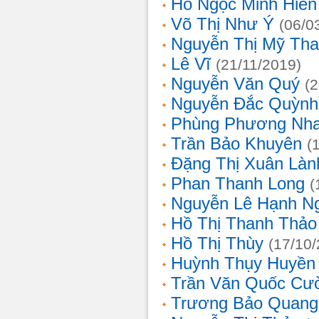
Hồ Ngọc Minh Hiền
Võ Thị Như Ý
(06/0
Nguyễn Thị Mỹ Th
Lê Vĩ
(21/11/2019)
Nguyễn Văn Quý
(
Nguyễn Đắc Quỳnh
Phùng Phương Nh
Trần Bảo Khuyên
(
Đặng Thị Xuân Làn
Phan Thanh Long
(
Nguyễn Lê Hạnh N
Hồ Thị Thanh Thảo
Hồ Thị Thùy
(17/10
Huỳnh Thụy Huyền
Trần Văn Quốc Cư
Trương Bảo Quang