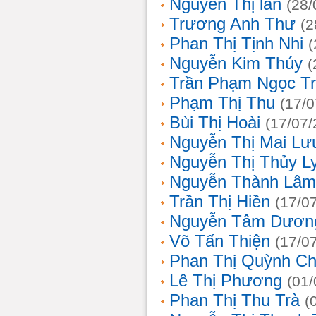
Nguyễn Thị lan
(28/
Trương Anh Thư
(2
Phan Thị Tịnh Nhi
(
Nguyễn Kim Thúy
(
Trần Phạm Ngọc T
Phạm Thị Thu
(17/0
Bùi Thị Hoài
(17/07/
Nguyễn Thị Mai Lư
Nguyễn Thị Thủy L
Nguyễn Thành Lâm
Trần Thị Hiền
(17/0
Nguyễn Tâm Dươn
Võ Tấn Thiện
(17/0
Phan Thị Quỳnh Ch
Lê Thị Phương
(01/
Phan Thị Thu Trà
(