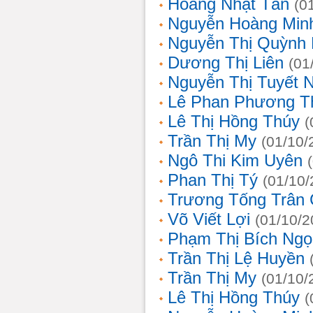
Hoàng Nhật Tân
(0
Nguyễn Hoàng Min
Nguyễn Thị Quỳnh 
Dương Thị Liên
(01
Nguyễn Thị Tuyết 
Lê Phan Phương T
Lê Thị Hồng Thúy
(
Trần Thị My
(01/10/
Ngô Thi Kim Uyên
Phan Thị Tý
(01/10/
Trương Tống Trân
Võ Viết Lợi
(01/10/2
Phạm Thị Bích Ngọ
Trần Thị Lệ Huyền
Trần Thị My
(01/10/
Lê Thị Hồng Thúy
(