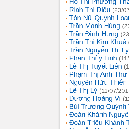
Hồ Thị Phượng Th
Riah Thị Diều
(23/0
Tôn Nữ Quỳnh Loa
Trần Mạnh Hùng
(2
Trần Đình Hưng
(2
Trần Thị Kim Khuê
Trần Nguyễn Thị L
Phan Thùy Linh
(11
Lê Thị Tuyết Liên
(
Phạm Thị Anh Thư
Nguyễn Hữu Thiên
Lê Thị Lý
(11/07/201
Dương Hoàng Vi
(1
Bùi Trương Quỳnh 
Đoàn Khánh Nguyê
Đoàn Triệu Khánh 