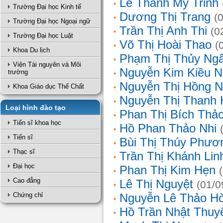
Lê Thanh Mỹ Trinh
Trường Đại học Kinh tế
Dương Thị Trang
(
Trường Đại học Ngoại ngữ
Trần Thị Anh Thi
(0
Trường Đại học Luật
Võ Thị Hoài Thao
(
Khoa Du lịch
Phạm Thị Thủy Ng
Viện Tài nguyên và Môi
Nguyễn Kim Kiều N
trường
Nguyễn Thị Hồng 
Khoa Giáo dục Thể Chất
Nguyễn Thị Thanh 
Loại hình đào tạo
Phan Thị Bích Thả
Tiến sĩ khoa học
Hồ Phan Thảo Nhi
Tiến sĩ
Bùi Thị Thúy Phươ
Thạc sĩ
Trần Thị Khánh Lin
Đại học
Phan Thị Kim Hẹn
Cao đẳng
Lê Thị Nguyệt
(01/0
Chứng chỉ
Nguyễn Lê Thảo H
Hồ Trần Nhật Thuy