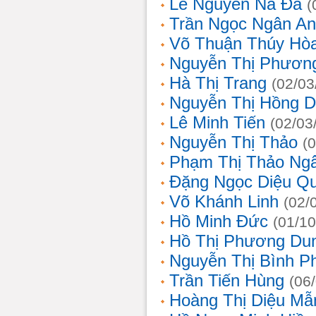
Lê Nguyễn Na Đa
(
Trần Ngọc Ngân A
Võ Thuận Thúy Hò
Nguyễn Thị Phươn
Hà Thị Trang
(02/03
Nguyễn Thị Hồng D
Lê Minh Tiến
(02/03
Nguyễn Thị Thảo
(
Phạm Thị Thảo Ng
Đặng Ngọc Diệu Q
Võ Khánh Linh
(02/
Hồ Minh Đức
(01/10
Hồ Thị Phương Du
Nguyễn Thị Bình 
Trần Tiến Hùng
(06
Hoàng Thị Diệu Mẫ