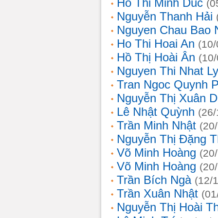
Ho Thi Minh Duc
(0
Nguyễn Thanh Hải
Nguyen Chau Bao 
Ho Thi Hoai An
(10/
Hồ Thị Hoài Ân
(10
Nguyen Thi Nhat L
Tran Ngoc Quynh 
Nguyễn Thị Xuân 
Lê Nhật Quỳnh
(26/
Trần Minh Nhật
(20
Nguyễn Thị Đặng 
Võ Minh Hoàng
(20
Võ Minh Hoàng
(20
Trần Bích Ngà
(12/
Trần Xuân Nhật
(01
Nguyễn Thị Hoài T