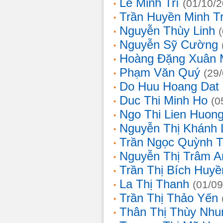
Lê Minh Trí
(01/10/
Trần Huyền Minh T
Nguyễn Thùy Linh
Nguyễn Sỹ Cường
Hoàng Đặng Xuân 
Phạm Văn Quý
(29
Do Huu Hoang Dat
Duc Thi Minh Ho
(0
Ngo Thi Lien Huon
Nguyễn Thị Khánh 
Trần Ngọc Quỳnh T
Nguyễn Thị Trâm A
Trần Thị Bích Huyề
La Thị Thanh
(01/09
Trần Thị Thảo Yến
Thân Thị Thùy Nhu