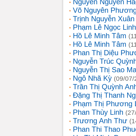
Nguyễn Nguyên Hả
Võ Nguyên Phươn
Trịnh Nguyễn Xuâ
Phạm Lê Ngọc Linh
Hồ Lê Minh Tâm
(1
Hồ Lê Minh Tâm
(1
Phan Thị Diệu Phư
Nguyễn Trúc Quỳn
Nguyễn Thị Sao Ma
Ngô Nhã Kỳ
(09/07/
Trần Thị Quỳnh An
Đặng Thị Thanh Ng
Phạm Thị Phương 
Phan Thùy Linh
(27
Trương Anh Thư
(1
Phan Thi Thao Phu