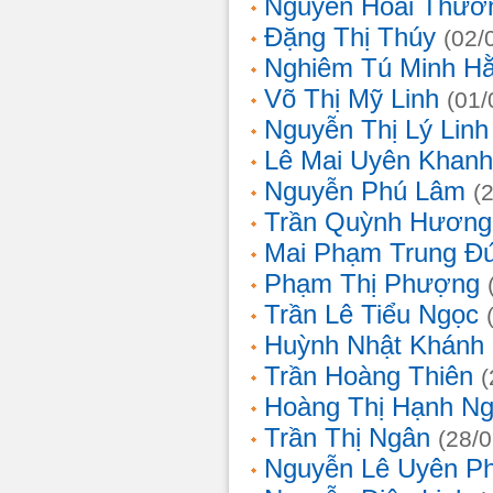
Nguyễn Hoài Thươ
Đặng Thị Thúy
(02/
Nghiêm Tú Minh H
Võ Thị Mỹ Linh
(01/
Nguyễn Thị Lý Linh
Lê Mai Uyên Khanh
Nguyễn Phú Lâm
(
Trần Quỳnh Hương
Mai Phạm Trung Đ
Phạm Thị Phượng
Trần Lê Tiểu Ngọc
Huỳnh Nhật Khánh
Trần Hoàng Thiên
(
Hoàng Thị Hạnh N
Trần Thị Ngân
(28/
Nguyễn Lê Uyên P