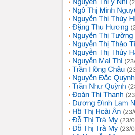
Nguyễn Thị ý Nhi
(
Ngô Thị Minh Nguy
Nguyễn Thị Thúy H
Đặng Thu Hương
(
Nguyễn Thị Tường
Nguyễn Thị Thảo T
Nguyễn Thị Thúy H
Nguyễn Mai Thi
(23
Trần Hồng Châu
(2
Nguyễn Đắc Quỳnh
Trần Như Quỳnh
(2
Đoàn Thị Thanh
(23
Dương Đình Lam N
Hồ Thị Hoài Ân
(23
Đỗ Thị Trà My
(23/
Đỗ Thị Trà My
(23/