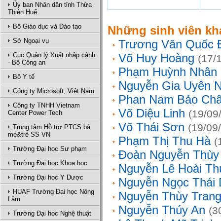
Ủy ban Nhân dân tỉnh Thừa
Thiên Huế
Bộ Giáo dục và Đào tạo
Những sinh viên kh
Sở Ngoại vụ
Trương Văn Quốc 
Cục Quản lý Xuất nhập cảnh
Võ Huy Hoàng
(17/
- Bộ Công an
Phạm Huỳnh Nhân
Bộ Y tế
Nguyễn Gia Uyên N
Công ty Microsoft, Việt Nam
Phan Nam Bảo Ch
Công ty TNHH Vietnam
Võ Diệu Linh
(19/09
Center Power Tech
Võ Thái Sơn
(19/09
Trung tâm Hỗ trợ PTCS bà
mẹ&trẻ SS VN
Phạm Thị Thu Hà
(
Trường Đại học Sư phạm
Đoàn Nguyễn Thùy
Trường Đại học Khoa học
Nguyễn Lê Hoài Th
Trường Đại học Y Dược
Nguyễn Ngọc Thái
HUAF Trường Đại học Nông
Nguyễn Thùy Tran
Lâm
Nguyễn Thúy An
(3
Trường Đại học Nghệ thuật