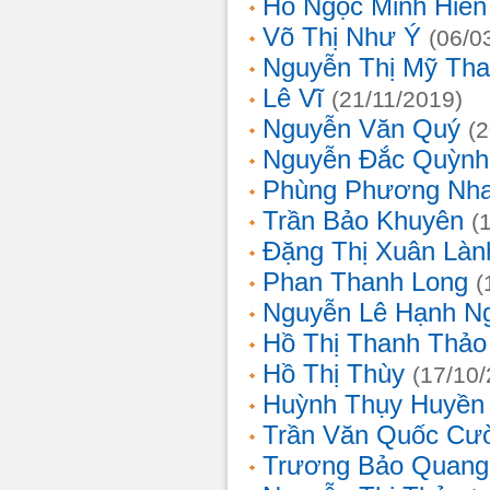
Hồ Ngọc Minh Hiền
Võ Thị Như Ý
(06/0
Nguyễn Thị Mỹ Th
Lê Vĩ
(21/11/2019)
Nguyễn Văn Quý
(
Nguyễn Đắc Quỳnh
Phùng Phương Nh
Trần Bảo Khuyên
(
Đặng Thị Xuân Làn
Phan Thanh Long
(
Nguyễn Lê Hạnh N
Hồ Thị Thanh Thảo
Hồ Thị Thùy
(17/10
Huỳnh Thụy Huyền
Trần Văn Quốc Cư
Trương Bảo Quang