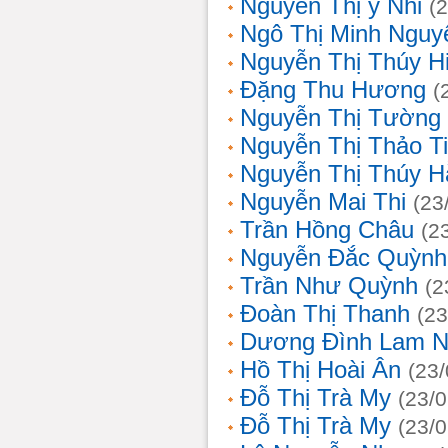
Nguyễn Thị ý Nhi
(
Ngô Thị Minh Nguy
Nguyễn Thị Thúy H
Đặng Thu Hương
(
Nguyễn Thị Tường
Nguyễn Thị Thảo T
Nguyễn Thị Thúy H
Nguyễn Mai Thi
(23
Trần Hồng Châu
(2
Nguyễn Đắc Quỳnh
Trần Như Quỳnh
(2
Đoàn Thị Thanh
(23
Dương Đình Lam N
Hồ Thị Hoài Ân
(23
Đỗ Thị Trà My
(23/
Đỗ Thị Trà My
(23/