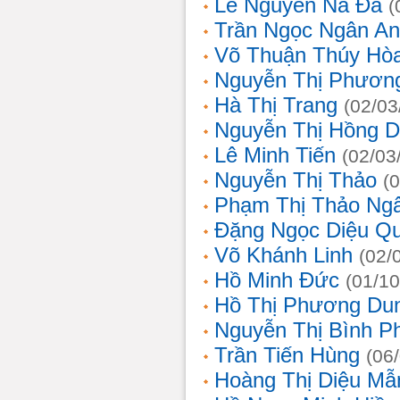
Lê Nguyễn Na Đa
(
Trần Ngọc Ngân A
Võ Thuận Thúy Hò
Nguyễn Thị Phươn
Hà Thị Trang
(02/03
Nguyễn Thị Hồng D
Lê Minh Tiến
(02/03
Nguyễn Thị Thảo
(
Phạm Thị Thảo Ng
Đặng Ngọc Diệu Q
Võ Khánh Linh
(02/
Hồ Minh Đức
(01/10
Hồ Thị Phương Du
Nguyễn Thị Bình 
Trần Tiến Hùng
(06
Hoàng Thị Diệu Mẫ