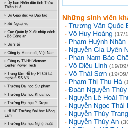
Ủy ban Nhân dân tỉnh Thừa
Thiên Huế
Bộ Giáo dục và Đào tạo
Những sinh viên kh
Sở Ngoại vụ
Trương Văn Quốc 
Cục Quản lý Xuất nhập cảnh
Võ Huy Hoàng
(17/
- Bộ Công an
Phạm Huỳnh Nhân
Bộ Y tế
Nguyễn Gia Uyên N
Công ty Microsoft, Việt Nam
Phan Nam Bảo Ch
Công ty TNHH Vietnam
Võ Diệu Linh
(19/09
Center Power Tech
Võ Thái Sơn
(19/09
Trung tâm Hỗ trợ PTCS bà
mẹ&trẻ SS VN
Phạm Thị Thu Hà
(
Trường Đại học Sư phạm
Đoàn Nguyễn Thùy
Trường Đại học Khoa học
Nguyễn Lê Hoài Th
Trường Đại học Y Dược
Nguyễn Ngọc Thái
HUAF Trường Đại học Nông
Nguyễn Thùy Tran
Lâm
Nguyễn Thúy An
(3
Trường Đại học Nghệ thuật