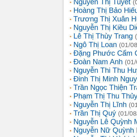
Nguyễn Thị Tuyết
(
Hoàng Thị Bảo Hiế
Trương Thị Xuân 
Nguyễn Thị Kiều D
Lê Thị Thùy Trang
Ngô Thị Loan
(01/0
Đặng Phước Cẩm 
Đoàn Nam Anh
(01
Nguyễn Thi Thu Hu
Đinh Thị Minh Nguy
Trần Ngọc Thiện T
Phạm Thị Thu Thủ
Nguyễn Thị Lĩnh
(0
Trần Thị Quý
(01/08
Nguyễn Lê Quỳnh 
Nguyễn Nữ Quỳnh