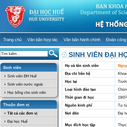
Trang chủ
Văn bản hợp tác
Văn bản hành chính
Đoàn công 
SINH VIÊN ĐẠI H
Họ và tên sinh viên
Nguy
Sinh viên
Địa chỉ liên hệ
Khoa 
Sinh viên ĐH Huế
Học tại
Trườ
Sinh viên nước ngoài
Loại hình đào tạo
Chứn
Học bổng cho sinh viên
Thời gian đi học
19/07
Thuộc đơn vị
Nguồn kinh phí
Tự t
Tất cả các đơn vị
Nơi đến
Đại 
Đại học Huế
Mục đích học tập
Thực 