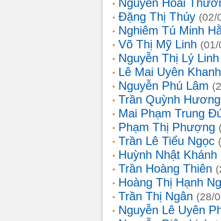
Nguyễn Hoài Thươ
Đặng Thị Thúy
(02/
Nghiêm Tú Minh H
Võ Thị Mỹ Linh
(01/
Nguyễn Thị Lý Linh
Lê Mai Uyên Khanh
Nguyễn Phú Lâm
(
Trần Quỳnh Hương
Mai Phạm Trung Đ
Phạm Thị Phượng
Trần Lê Tiểu Ngọc
Huỳnh Nhật Khánh
Trần Hoàng Thiên
(
Hoàng Thị Hạnh N
Trần Thị Ngân
(28/
Nguyễn Lê Uyên P