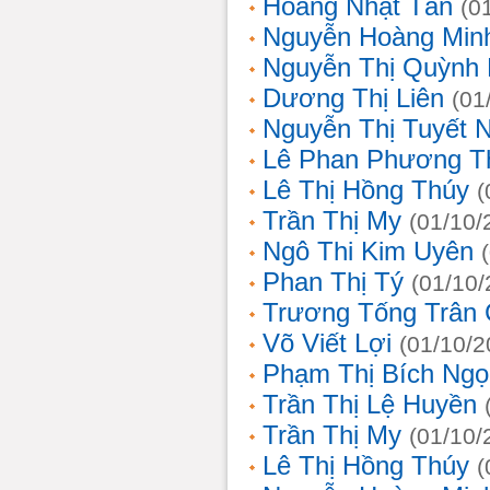
Hoàng Nhật Tân
(0
Nguyễn Hoàng Min
Nguyễn Thị Quỳnh 
Dương Thị Liên
(01
Nguyễn Thị Tuyết 
Lê Phan Phương T
Lê Thị Hồng Thúy
(
Trần Thị My
(01/10/
Ngô Thi Kim Uyên
Phan Thị Tý
(01/10/
Trương Tống Trân
Võ Viết Lợi
(01/10/2
Phạm Thị Bích Ngọ
Trần Thị Lệ Huyền
Trần Thị My
(01/10/
Lê Thị Hồng Thúy
(