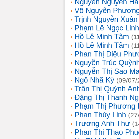
Nguyễn Nguyên Hả
Võ Nguyên Phươn
Trịnh Nguyễn Xuâ
Phạm Lê Ngọc Linh
Hồ Lê Minh Tâm
(1
Hồ Lê Minh Tâm
(1
Phan Thị Diệu Phư
Nguyễn Trúc Quỳn
Nguyễn Thị Sao Ma
Ngô Nhã Kỳ
(09/07/
Trần Thị Quỳnh An
Đặng Thị Thanh Ng
Phạm Thị Phương 
Phan Thùy Linh
(27
Trương Anh Thư
(1
Phan Thi Thao Phu