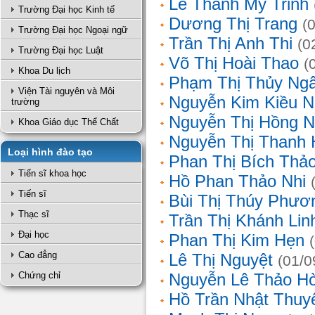
Lê Thanh Mỹ Trinh
Trường Đại học Kinh tế
Dương Thị Trang
(
Trường Đại học Ngoại ngữ
Trần Thị Anh Thi
(0
Trường Đại học Luật
Võ Thị Hoài Thao
(
Khoa Du lịch
Phạm Thị Thủy Ng
Viện Tài nguyên và Môi
Nguyễn Kim Kiều N
trường
Nguyễn Thị Hồng 
Khoa Giáo dục Thể Chất
Nguyễn Thị Thanh 
Loại hình đào tạo
Phan Thị Bích Thả
Tiến sĩ khoa học
Hồ Phan Thảo Nhi
Tiến sĩ
Bùi Thị Thúy Phươ
Thạc sĩ
Trần Thị Khánh Lin
Đại học
Phan Thị Kim Hẹn
Cao đẳng
Lê Thị Nguyệt
(01/0
Chứng chỉ
Nguyễn Lê Thảo H
Hồ Trần Nhật Thuy