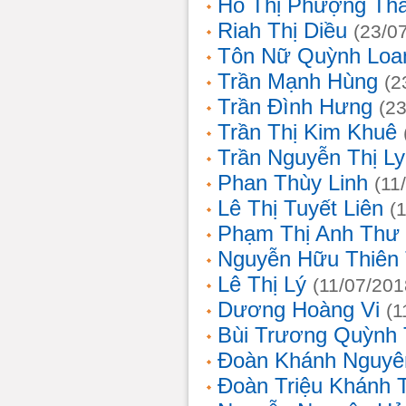
Hồ Thị Phượng Th
Riah Thị Diều
(23/0
Tôn Nữ Quỳnh Loa
Trần Mạnh Hùng
(2
Trần Đình Hưng
(2
Trần Thị Kim Khuê
Trần Nguyễn Thị L
Phan Thùy Linh
(11
Lê Thị Tuyết Liên
(
Phạm Thị Anh Thư
Nguyễn Hữu Thiên
Lê Thị Lý
(11/07/201
Dương Hoàng Vi
(1
Bùi Trương Quỳnh 
Đoàn Khánh Nguyê
Đoàn Triệu Khánh 