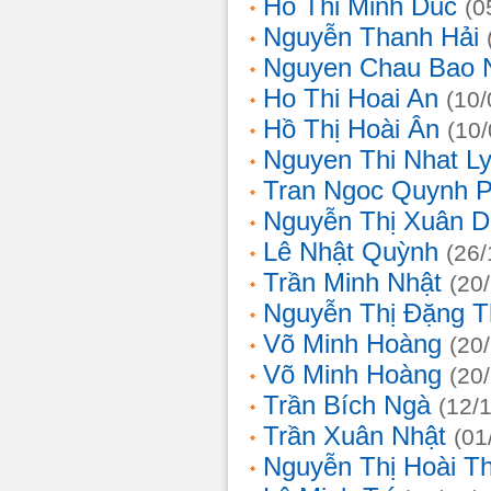
Ho Thi Minh Duc
(0
Nguyễn Thanh Hải
Nguyen Chau Bao 
Ho Thi Hoai An
(10/
Hồ Thị Hoài Ân
(10
Nguyen Thi Nhat L
Tran Ngoc Quynh 
Nguyễn Thị Xuân 
Lê Nhật Quỳnh
(26/
Trần Minh Nhật
(20
Nguyễn Thị Đặng 
Võ Minh Hoàng
(20
Võ Minh Hoàng
(20
Trần Bích Ngà
(12/
Trần Xuân Nhật
(01
Nguyễn Thị Hoài T