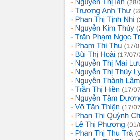
Nguyễn Thị lan
(28/
Trương Anh Thư
(2
Phan Thị Tịnh Nhi
(
Nguyễn Kim Thúy
(
Trần Phạm Ngọc T
Phạm Thị Thu
(17/0
Bùi Thị Hoài
(17/07/
Nguyễn Thị Mai Lư
Nguyễn Thị Thủy L
Nguyễn Thành Lâm
Trần Thị Hiền
(17/0
Nguyễn Tâm Dươn
Võ Tấn Thiện
(17/0
Phan Thị Quỳnh Ch
Lê Thị Phương
(01/
Phan Thị Thu Trà
(