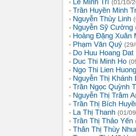
Lê Minh Trí
(01/10/
Trần Huyền Minh T
Nguyễn Thùy Linh
Nguyễn Sỹ Cường
Hoàng Đặng Xuân 
Phạm Văn Quý
(29
Do Huu Hoang Dat
Duc Thi Minh Ho
(0
Ngo Thi Lien Huon
Nguyễn Thị Khánh 
Trần Ngọc Quỳnh T
Nguyễn Thị Trâm A
Trần Thị Bích Huyề
La Thị Thanh
(01/09
Trần Thị Thảo Yến
Thân Thị Thùy Nhu