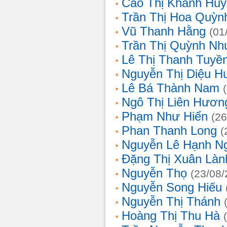
Cao Thị Khánh Hu
Trần Thị Hoa Quỳn
Vũ Thanh Hằng
(01
Trần Thị Quỳnh Nh
Lê Thị Thanh Tuyề
Nguyễn Thị Diệu H
Lê Bá Thành Nam
Ngô Thị Liên Hươn
Phạm Như Hiển
(26
Phan Thanh Long
(
Nguyễn Lê Hạnh N
Đặng Thị Xuân Làn
Nguyễn Thọ
(23/08/
Nguyễn Song Hiếu
Nguyễn Thị Thánh
Hoàng Thị Thu Hà