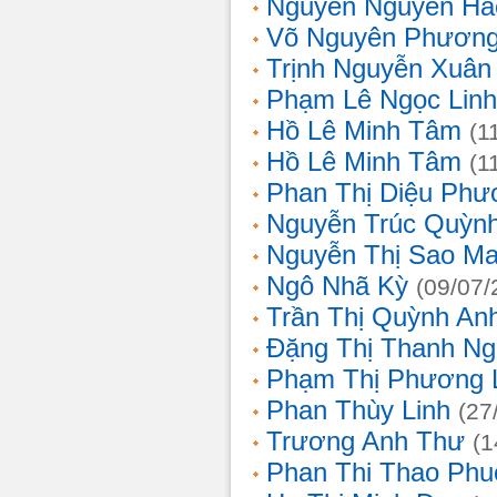
Nguyễn Nguyên Hả
Võ Nguyên Phươn
Trịnh Nguyễn Xuâ
Phạm Lê Ngọc Linh
Hồ Lê Minh Tâm
(1
Hồ Lê Minh Tâm
(1
Phan Thị Diệu Phư
Nguyễn Trúc Quỳn
Nguyễn Thị Sao Ma
Ngô Nhã Kỳ
(09/07/
Trần Thị Quỳnh An
Đặng Thị Thanh Ng
Phạm Thị Phương 
Phan Thùy Linh
(27
Trương Anh Thư
(1
Phan Thi Thao Phu