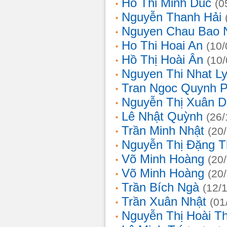
Ho Thi Minh Duc
(0
Nguyễn Thanh Hải
Nguyen Chau Bao 
Ho Thi Hoai An
(10/
Hồ Thị Hoài Ân
(10
Nguyen Thi Nhat L
Tran Ngoc Quynh 
Nguyễn Thị Xuân 
Lê Nhật Quỳnh
(26/
Trần Minh Nhật
(20
Nguyễn Thị Đặng 
Võ Minh Hoàng
(20
Võ Minh Hoàng
(20
Trần Bích Ngà
(12/
Trần Xuân Nhật
(01
Nguyễn Thị Hoài T