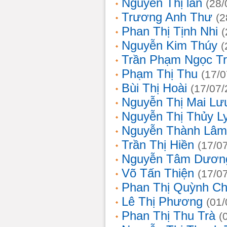
Nguyễn Thị lan
(28/
Trương Anh Thư
(2
Phan Thị Tịnh Nhi
(
Nguyễn Kim Thúy
(
Trần Phạm Ngọc T
Phạm Thị Thu
(17/0
Bùi Thị Hoài
(17/07/
Nguyễn Thị Mai Lư
Nguyễn Thị Thủy L
Nguyễn Thành Lâm
Trần Thị Hiền
(17/0
Nguyễn Tâm Dươn
Võ Tấn Thiện
(17/0
Phan Thị Quỳnh Ch
Lê Thị Phương
(01/
Phan Thị Thu Trà
(