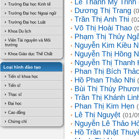
Lê Thanh Mỹ Trinh
Trường Đại học Kinh tế
Dương Thị Trang
(
Trường Đại học Ngoại ngữ
Trần Thị Anh Thi
(0
Trường Đại học Luật
Võ Thị Hoài Thao
(
Khoa Du lịch
Phạm Thị Thủy Ng
Viện Tài nguyên và Môi
Nguyễn Kim Kiều N
trường
Nguyễn Thị Hồng 
Khoa Giáo dục Thể Chất
Nguyễn Thị Thanh 
Loại hình đào tạo
Phan Thị Bích Thả
Tiến sĩ khoa học
Hồ Phan Thảo Nhi
Tiến sĩ
Bùi Thị Thúy Phươ
Thạc sĩ
Trần Thị Khánh Lin
Đại học
Phan Thị Kim Hẹn
Cao đẳng
Lê Thị Nguyệt
(01/0
Chứng chỉ
Nguyễn Lê Thảo H
Hồ Trần Nhật Thuy