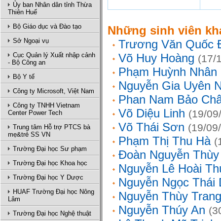
Ủy ban Nhân dân tỉnh Thừa
Thiên Huế
Bộ Giáo dục và Đào tạo
Những sinh viên kh
Sở Ngoại vụ
Trương Văn Quốc 
Cục Quản lý Xuất nhập cảnh
Võ Huy Hoàng
(17/
- Bộ Công an
Phạm Huỳnh Nhân
Bộ Y tế
Nguyễn Gia Uyên N
Công ty Microsoft, Việt Nam
Phan Nam Bảo Ch
Công ty TNHH Vietnam
Võ Diệu Linh
(19/09
Center Power Tech
Võ Thái Sơn
(19/09
Trung tâm Hỗ trợ PTCS bà
mẹ&trẻ SS VN
Phạm Thị Thu Hà
(
Trường Đại học Sư phạm
Đoàn Nguyễn Thùy
Trường Đại học Khoa học
Nguyễn Lê Hoài Th
Trường Đại học Y Dược
Nguyễn Ngọc Thái
HUAF Trường Đại học Nông
Nguyễn Thùy Tran
Lâm
Nguyễn Thúy An
(3
Trường Đại học Nghệ thuật