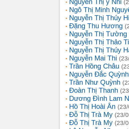
Nguyễn Thị ý Nhi
(
Ngô Thị Minh Nguy
Nguyễn Thị Thúy H
Đặng Thu Hương
(
Nguyễn Thị Tường
Nguyễn Thị Thảo T
Nguyễn Thị Thúy H
Nguyễn Mai Thi
(23
Trần Hồng Châu
(2
Nguyễn Đắc Quỳnh
Trần Như Quỳnh
(2
Đoàn Thị Thanh
(23
Dương Đình Lam N
Hồ Thị Hoài Ân
(23
Đỗ Thị Trà My
(23/
Đỗ Thị Trà My
(23/