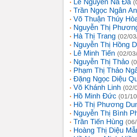
Lê Nguyễn Na Đa
(
Trần Ngọc Ngân A
Võ Thuận Thúy Hò
Nguyễn Thị Phươn
Hà Thị Trang
(02/03
Nguyễn Thị Hồng D
Lê Minh Tiến
(02/03
Nguyễn Thị Thảo
(
Phạm Thị Thảo Ng
Đặng Ngọc Diệu Q
Võ Khánh Linh
(02/
Hồ Minh Đức
(01/10
Hồ Thị Phương Du
Nguyễn Thị Bình 
Trần Tiến Hùng
(06
Hoàng Thị Diệu Mẫ