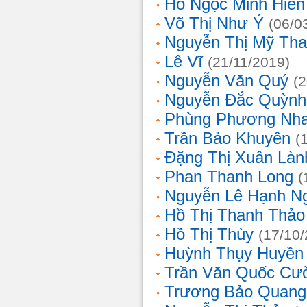
Hồ Ngọc Minh Hiền
Võ Thị Như Ý
(06/0
Nguyễn Thị Mỹ Th
Lê Vĩ
(21/11/2019)
Nguyễn Văn Quý
(
Nguyễn Đắc Quỳnh
Phùng Phương Nh
Trần Bảo Khuyên
(
Đặng Thị Xuân Làn
Phan Thanh Long
(
Nguyễn Lê Hạnh N
Hồ Thị Thanh Thảo
Hồ Thị Thùy
(17/10
Huỳnh Thụy Huyền
Trần Văn Quốc Cư
Trương Bảo Quang