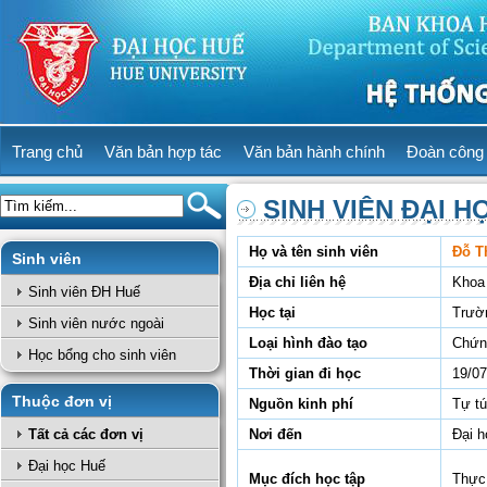
Trang chủ
Văn bản hợp tác
Văn bản hành chính
Đoàn công 
SINH VIÊN ĐẠI H
Họ và tên sinh viên
Đỗ T
Sinh viên
Địa chỉ liên hệ
Khoa 
Sinh viên ĐH Huế
Học tại
Trườ
Sinh viên nước ngoài
Loại hình đào tạo
Chứn
Học bổng cho sinh viên
Thời gian đi học
19/07
Thuộc đơn vị
Nguồn kinh phí
Tự t
Tất cả các đơn vị
Nơi đến
Đại 
Đại học Huế
Mục đích học tập
Thực 