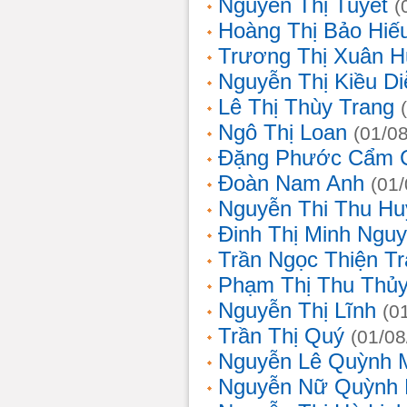
Nguyễn Thị Tuyết
(
Hoàng Thị Bảo Hiế
Trương Thị Xuân 
Nguyễn Thị Kiều D
Lê Thị Thùy Trang
Ngô Thị Loan
(01/0
Đặng Phước Cẩm 
Đoàn Nam Anh
(01
Nguyễn Thi Thu Hu
Đinh Thị Minh Nguy
Trần Ngọc Thiện T
Phạm Thị Thu Thủ
Nguyễn Thị Lĩnh
(0
Trần Thị Quý
(01/08
Nguyễn Lê Quỳnh 
Nguyễn Nữ Quỳnh