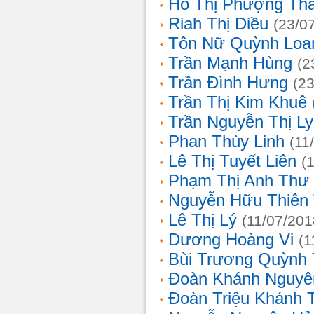
Hồ Thị Phượng Th
Riah Thị Diều
(23/0
Tôn Nữ Quỳnh Loa
Trần Mạnh Hùng
(2
Trần Đình Hưng
(2
Trần Thị Kim Khuê
Trần Nguyễn Thị L
Phan Thùy Linh
(11
Lê Thị Tuyết Liên
(
Phạm Thị Anh Thư
Nguyễn Hữu Thiên
Lê Thị Lý
(11/07/201
Dương Hoàng Vi
(1
Bùi Trương Quỳnh 
Đoàn Khánh Nguyê
Đoàn Triệu Khánh 