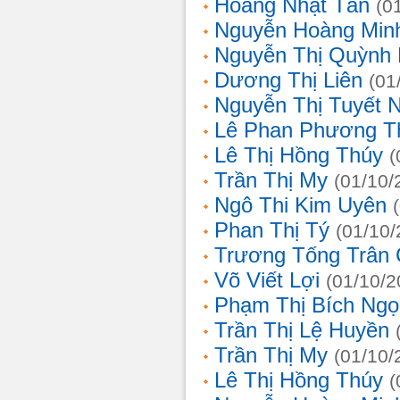
Hoàng Nhật Tân
(0
Nguyễn Hoàng Min
Nguyễn Thị Quỳnh 
Dương Thị Liên
(01
Nguyễn Thị Tuyết 
Lê Phan Phương T
Lê Thị Hồng Thúy
(
Trần Thị My
(01/10/
Ngô Thi Kim Uyên
Phan Thị Tý
(01/10/
Trương Tống Trân
Võ Viết Lợi
(01/10/2
Phạm Thị Bích Ngọ
Trần Thị Lệ Huyền
Trần Thị My
(01/10/
Lê Thị Hồng Thúy
(