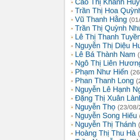
Cao Thị Khánh Hu
Trần Thị Hoa Quỳn
Vũ Thanh Hằng
(01
Trần Thị Quỳnh Nh
Lê Thị Thanh Tuyề
Nguyễn Thị Diệu H
Lê Bá Thành Nam
Ngô Thị Liên Hươn
Phạm Như Hiển
(26
Phan Thanh Long
(
Nguyễn Lê Hạnh N
Đặng Thị Xuân Làn
Nguyễn Thọ
(23/08/
Nguyễn Song Hiếu
Nguyễn Thị Thánh
Hoàng Thị Thu Hà