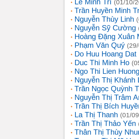
Lê Minh Trí
(01/10/
Trần Huyền Minh T
Nguyễn Thùy Linh
Nguyễn Sỹ Cường
Hoàng Đặng Xuân 
Phạm Văn Quý
(29
Do Huu Hoang Dat
Duc Thi Minh Ho
(0
Ngo Thi Lien Huon
Nguyễn Thị Khánh 
Trần Ngọc Quỳnh T
Nguyễn Thị Trâm A
Trần Thị Bích Huyề
La Thị Thanh
(01/09
Trần Thị Thảo Yến
Thân Thị Thùy Nhu