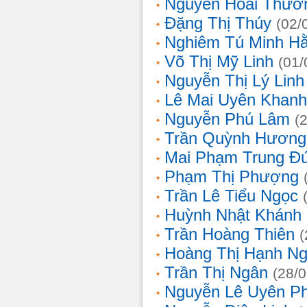
Nguyễn Hoài Thươ
Đặng Thị Thúy
(02/
Nghiêm Tú Minh H
Võ Thị Mỹ Linh
(01/
Nguyễn Thị Lý Linh
Lê Mai Uyên Khanh
Nguyễn Phú Lâm
(
Trần Quỳnh Hương
Mai Phạm Trung Đ
Phạm Thị Phượng
Trần Lê Tiểu Ngọc
Huỳnh Nhật Khánh
Trần Hoàng Thiên
(
Hoàng Thị Hạnh N
Trần Thị Ngân
(28/
Nguyễn Lê Uyên P