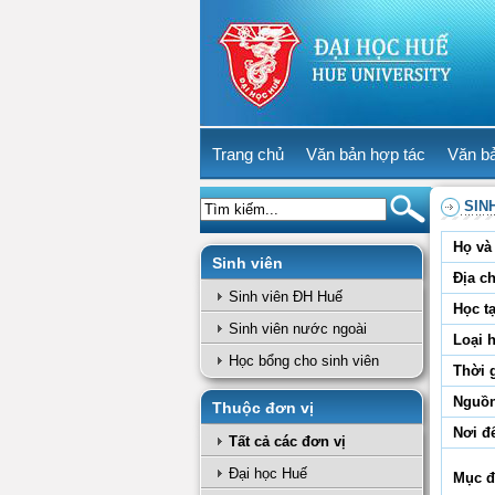
Trang chủ
Văn bản hợp tác
Văn b
SIN
Họ và 
Sinh viên
Địa ch
Sinh viên ĐH Huế
Học tạ
Sinh viên nước ngoài
Loại 
Học bổng cho sinh viên
Thời 
Nguồn
Thuộc đơn vị
Nơi đ
Tất cả các đơn vị
Đại học Huế
Mục đ