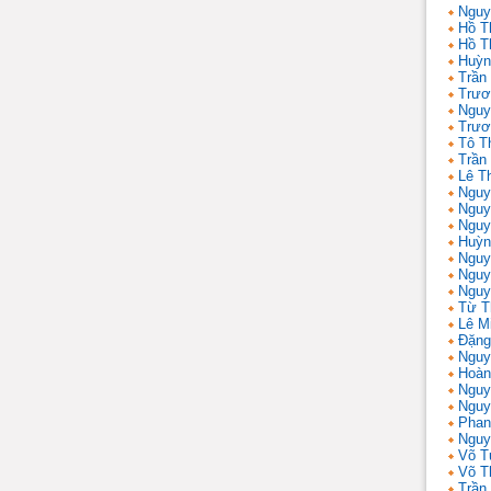
Nguy
Hồ T
Hồ T
Huỳn
Trần
Trươ
Nguy
Trươ
Tô T
Trần
Lê T
Nguy
Nguy
Nguy
Huỳn
Nguy
Nguy
Nguy
Từ T
Lê M
Đặng
Nguy
Hoàn
Nguy
Nguy
Phan
Nguy
Võ T
Võ T
Trần 