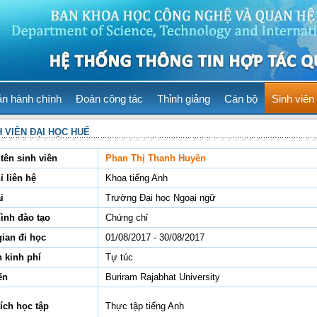
ản hành chính
Đoàn công tác
Thỉnh giảng
Cán bộ
Sinh viên
H VIÊN ĐẠI HỌC HUẾ
tên sinh viên
Phan Thị Thanh Huyền
ỉ liên hệ
Khoa tiếng Anh
i
Trường Đại học Ngoại ngữ
hình đào tạo
Chứng chỉ
gian đi học
01/08/2017 - 30/08/2017
 kinh phí
Tự túc
ến
Buriram Rajabhat University
ích học tập
Thực tập tiếng Anh