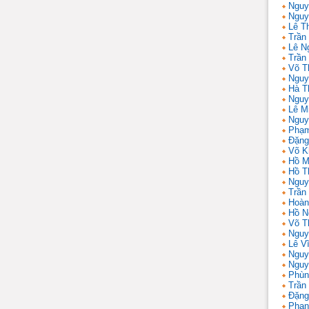
Nguy
Nguy
Lê T
Trần 
Lê N
Trần
Võ T
Nguy
Hà T
Nguy
Lê M
Nguy
Phạm
Đặng
Võ K
Hồ M
Hồ T
Nguy
Trần
Hoàn
Hồ N
Võ T
Nguy
Lê V
Nguy
Nguy
Phùn
Trần
Đặng
Phan