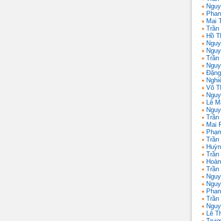
Nguy
Phan
Mai 
Trần
Hồ T
Nguy
Nguy
Trần
Nguy
Đặng
Nghi
Võ T
Nguy
Lê M
Nguy
Trần
Mai 
Phạm
Trần
Huỳn
Trần
Hoàn
Trần
Nguy
Nguy
Phan
Trần
Nguy
Lê T
Trươ