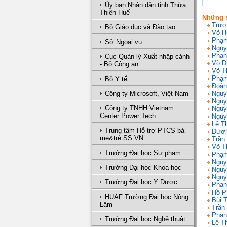
Ủy ban Nhân dân tỉnh Thừa
Thiên Huế
Những s
Trươ
Bộ Giáo dục và Đào tạo
Võ H
Phạm
Sở Ngoại vụ
Nguy
Phan
Cục Quản lý Xuất nhập cảnh
Võ D
- Bộ Công an
Võ T
Phạm
Bộ Y tế
Đoàn
Công ty Microsoft, Việt Nam
Nguy
Nguy
Công ty TNHH Vietnam
Nguy
Center Power Tech
Nguy
Lê T
Trung tâm Hỗ trợ PTCS bà
Dươn
mẹ&trẻ SS VN
Trần 
Võ T
Trường Đại học Sư phạm
Phạm
Nguy
Trường Đại học Khoa học
Nguy
Nguy
Trường Đại học Y Dược
Phan
Hồ P
HUAF Trường Đại học Nông
Bùi 
Lâm
Trần
Phan
Trường Đại học Nghệ thuật
Lê T