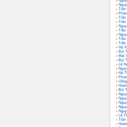
Nguy
Nguy
Trần
Phan
Trần
Trần
Nguy
Trần
Nguy
Trần 
Trần
Hà X
Bùi T
Mai 
Bùi T
Lê N
Nguy
Hà T
Phan
Uông
Hoàn
Bùi 
Nguy
Nguy
Nguy
Nguy
Nguy
Lê T
Trần
Hoàn