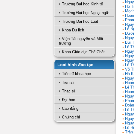
Nguy
Trường Đại học Kinh tế
Hồ T
Mạch
Trường Đại học Ngoại ngữ
Hoàn
Phạm
Trường Đại học Luật
Nguy
Lê N
Khoa Du lịch
Dươn
Nguy
Viện Tài nguyên và Môi
Bùi 
trường
Lê T
Nguy
Khoa Giáo dục Thể Chất
Nguy
Nguy
Loại hình đào tạo
Lê Th
Võ T
Tiến sĩ khoa học
Hà K
Nguy
Tiến sĩ
Hoàn
Lê T
Thạc sĩ
Hoàn
Nguy
Đại học
Phạm
Đoàn
Cao đẳng
Lê Th
Nguy
Chứng chỉ
Nguy
Nguy
Lê H
Trần