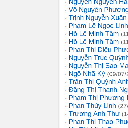
Nguyễn Nguyên Hả
Võ Nguyên Phươn
Trịnh Nguyễn Xuâ
Phạm Lê Ngọc Linh
Hồ Lê Minh Tâm
(1
Hồ Lê Minh Tâm
(1
Phan Thị Diệu Phư
Nguyễn Trúc Quỳn
Nguyễn Thị Sao Ma
Ngô Nhã Kỳ
(09/07/
Trần Thị Quỳnh An
Đặng Thị Thanh Ng
Phạm Thị Phương 
Phan Thùy Linh
(27
Trương Anh Thư
(1
Phan Thi Thao Phu