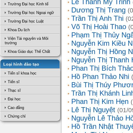
Lê Thanh Mỹ Trinh
Trường Đại học Kinh tế
Dương Thị Trang
(
Trường Đại học Ngoại ngữ
Trần Thị Anh Thi
(0
Trường Đại học Luật
Võ Thị Hoài Thao
(
Khoa Du lịch
Phạm Thị Thủy Ng
Viện Tài nguyên và Môi
Nguyễn Kim Kiều N
trường
Nguyễn Thị Hồng 
Khoa Giáo dục Thể Chất
Nguyễn Thị Thanh 
Loại hình đào tạo
Phan Thị Bích Thả
Tiến sĩ khoa học
Hồ Phan Thảo Nhi
Tiến sĩ
Bùi Thị Thúy Phươ
Thạc sĩ
Trần Thị Khánh Lin
Đại học
Phan Thị Kim Hẹn
Cao đẳng
Lê Thị Nguyệt
(01/0
Chứng chỉ
Nguyễn Lê Thảo H
Hồ Trần Nhật Thuy