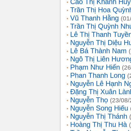
Cao Thị Khánh Hu
Trần Thị Hoa Quỳn
Vũ Thanh Hằng
(01
Trần Thị Quỳnh Nh
Lê Thị Thanh Tuyề
Nguyễn Thị Diệu H
Lê Bá Thành Nam
Ngô Thị Liên Hươn
Phạm Như Hiển
(26
Phan Thanh Long
(
Nguyễn Lê Hạnh N
Đặng Thị Xuân Làn
Nguyễn Thọ
(23/08/
Nguyễn Song Hiếu
Nguyễn Thị Thánh
Hoàng Thị Thu Hà