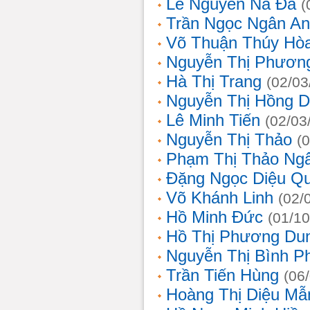
Lê Nguyễn Na Đa
(
Trần Ngọc Ngân A
Võ Thuận Thúy Hò
Nguyễn Thị Phươn
Hà Thị Trang
(02/03
Nguyễn Thị Hồng D
Lê Minh Tiến
(02/03
Nguyễn Thị Thảo
(
Phạm Thị Thảo Ng
Đặng Ngọc Diệu Q
Võ Khánh Linh
(02/
Hồ Minh Đức
(01/10
Hồ Thị Phương Du
Nguyễn Thị Bình 
Trần Tiến Hùng
(06
Hoàng Thị Diệu Mẫ