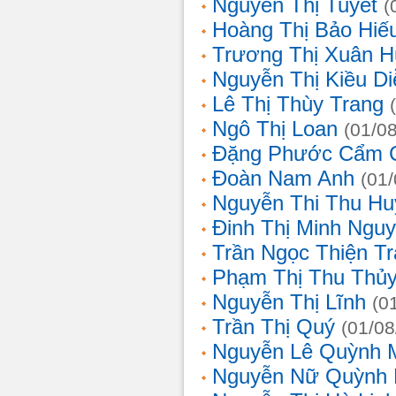
Nguyễn Thị Tuyết
(
Hoàng Thị Bảo Hiế
Trương Thị Xuân 
Nguyễn Thị Kiều D
Lê Thị Thùy Trang
Ngô Thị Loan
(01/0
Đặng Phước Cẩm 
Đoàn Nam Anh
(01
Nguyễn Thi Thu Hu
Đinh Thị Minh Nguy
Trần Ngọc Thiện T
Phạm Thị Thu Thủ
Nguyễn Thị Lĩnh
(0
Trần Thị Quý
(01/08
Nguyễn Lê Quỳnh 
Nguyễn Nữ Quỳnh