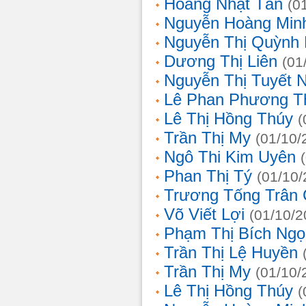
Hoàng Nhật Tân
(0
Nguyễn Hoàng Min
Nguyễn Thị Quỳnh 
Dương Thị Liên
(01
Nguyễn Thị Tuyết 
Lê Phan Phương T
Lê Thị Hồng Thúy
(
Trần Thị My
(01/10/
Ngô Thi Kim Uyên
Phan Thị Tý
(01/10/
Trương Tống Trân
Võ Viết Lợi
(01/10/2
Phạm Thị Bích Ngọ
Trần Thị Lệ Huyền
Trần Thị My
(01/10/
Lê Thị Hồng Thúy
(