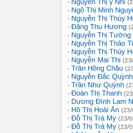
Nguyễn Thị ý Nhi
(
Ngô Thị Minh Nguy
Nguyễn Thị Thúy H
Đặng Thu Hương
(
Nguyễn Thị Tường
Nguyễn Thị Thảo T
Nguyễn Thị Thúy H
Nguyễn Mai Thi
(23
Trần Hồng Châu
(2
Nguyễn Đắc Quỳnh
Trần Như Quỳnh
(2
Đoàn Thị Thanh
(23
Dương Đình Lam N
Hồ Thị Hoài Ân
(23
Đỗ Thị Trà My
(23/
Đỗ Thị Trà My
(23/