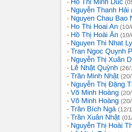
Ho Thi Minh Duc
(0
Nguyễn Thanh Hải
Nguyen Chau Bao 
Ho Thi Hoai An
(10/
Hồ Thị Hoài Ân
(10
Nguyen Thi Nhat L
Tran Ngoc Quynh 
Nguyễn Thị Xuân 
Lê Nhật Quỳnh
(26/
Trần Minh Nhật
(20
Nguyễn Thị Đặng 
Võ Minh Hoàng
(20
Võ Minh Hoàng
(20
Trần Bích Ngà
(12/
Trần Xuân Nhật
(01
Nguyễn Thị Hoài T