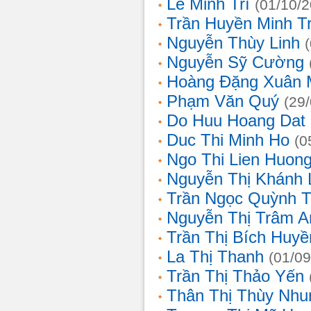
Lê Minh Trí
(01/10/
Trần Huyền Minh T
Nguyễn Thùy Linh
Nguyễn Sỹ Cường
Hoàng Đặng Xuân 
Phạm Văn Quý
(29
Do Huu Hoang Dat
Duc Thi Minh Ho
(0
Ngo Thi Lien Huon
Nguyễn Thị Khánh 
Trần Ngọc Quỳnh T
Nguyễn Thị Trâm A
Trần Thị Bích Huyề
La Thị Thanh
(01/09
Trần Thị Thảo Yến
Thân Thị Thùy Nhu