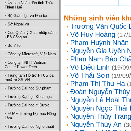
Ủy ban Nhân dân tỉnh Thừa
Thiên Huế
Bộ Giáo dục và Đào tạo
Những sinh viên kh
Sở Ngoại vụ
Trương Văn Quốc 
Cục Quản lý Xuất nhập cảnh
Võ Huy Hoàng
(17/
- Bộ Công an
Phạm Huỳnh Nhân
Bộ Y tế
Nguyễn Gia Uyên N
Công ty Microsoft, Việt Nam
Phan Nam Bảo Ch
Công ty TNHH Vietnam
Võ Diệu Linh
(19/09
Center Power Tech
Võ Thái Sơn
(19/09
Trung tâm Hỗ trợ PTCS bà
mẹ&trẻ SS VN
Phạm Thị Thu Hà
(
Trường Đại học Sư phạm
Đoàn Nguyễn Thùy
Trường Đại học Khoa học
Nguyễn Lê Hoài Th
Trường Đại học Y Dược
Nguyễn Ngọc Thái
HUAF Trường Đại học Nông
Nguyễn Thùy Tran
Lâm
Nguyễn Thúy An
(3
Trường Đại học Nghệ thuật