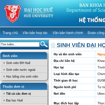
Trang chủ
Văn bản hợp tác
Văn bản hành chính
Đoàn công 
SINH VIÊN ĐẠI H
Họ và tên sinh viên
Nguy
Sinh viên
Địa chỉ liên hệ
Khoa 
Sinh viên ĐH Huế
Học tại
Trườ
Sinh viên nước ngoài
Loại hình đào tạo
Chứn
Học bổng cho sinh viên
Thời gian đi học
01/08
Thuộc đơn vị
Nguồn kinh phí
Tự t
Tất cả các đơn vị
Nơi đến
Ubon 
Đại học Huế
Mục đích học tập
Thực 