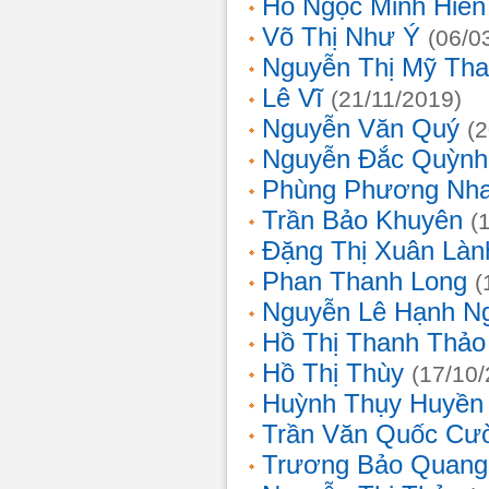
Hồ Ngọc Minh Hiền
Võ Thị Như Ý
(06/0
Nguyễn Thị Mỹ Th
Lê Vĩ
(21/11/2019)
Nguyễn Văn Quý
(
Nguyễn Đắc Quỳnh
Phùng Phương Nh
Trần Bảo Khuyên
(
Đặng Thị Xuân Làn
Phan Thanh Long
(
Nguyễn Lê Hạnh N
Hồ Thị Thanh Thảo
Hồ Thị Thùy
(17/10
Huỳnh Thụy Huyền
Trần Văn Quốc Cư
Trương Bảo Quang