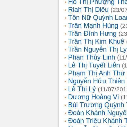
Hồ Thị Phượng Th
Riah Thị Diều
(23/0
Tôn Nữ Quỳnh Loa
Trần Mạnh Hùng
(2
Trần Đình Hưng
(2
Trần Thị Kim Khuê
Trần Nguyễn Thị L
Phan Thùy Linh
(11
Lê Thị Tuyết Liên
(
Phạm Thị Anh Thư
Nguyễn Hữu Thiên
Lê Thị Lý
(11/07/201
Dương Hoàng Vi
(1
Bùi Trương Quỳnh 
Đoàn Khánh Nguyê
Đoàn Triệu Khánh 