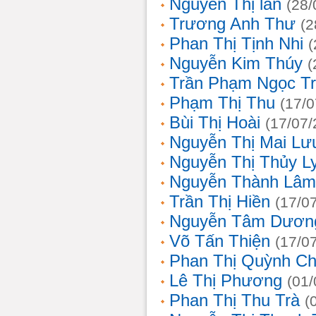
Nguyễn Thị lan
(28/
Trương Anh Thư
(2
Phan Thị Tịnh Nhi
(
Nguyễn Kim Thúy
(
Trần Phạm Ngọc T
Phạm Thị Thu
(17/0
Bùi Thị Hoài
(17/07/
Nguyễn Thị Mai Lư
Nguyễn Thị Thủy L
Nguyễn Thành Lâm
Trần Thị Hiền
(17/0
Nguyễn Tâm Dươn
Võ Tấn Thiện
(17/0
Phan Thị Quỳnh Ch
Lê Thị Phương
(01/
Phan Thị Thu Trà
(