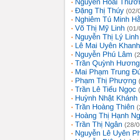
Nguyễn Hoài Thươ
Đặng Thị Thúy
(02/
Nghiêm Tú Minh H
Võ Thị Mỹ Linh
(01/
Nguyễn Thị Lý Linh
Lê Mai Uyên Khanh
Nguyễn Phú Lâm
(
Trần Quỳnh Hương
Mai Phạm Trung Đ
Phạm Thị Phượng
Trần Lê Tiểu Ngọc
Huỳnh Nhật Khánh
Trần Hoàng Thiên
(
Hoàng Thị Hạnh N
Trần Thị Ngân
(28/
Nguyễn Lê Uyên P