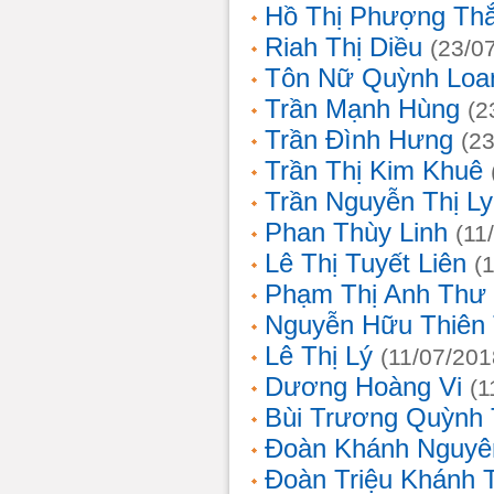
Hồ Thị Phượng Th
Riah Thị Diều
(23/0
Tôn Nữ Quỳnh Loa
Trần Mạnh Hùng
(2
Trần Đình Hưng
(2
Trần Thị Kim Khuê
Trần Nguyễn Thị L
Phan Thùy Linh
(11
Lê Thị Tuyết Liên
(
Phạm Thị Anh Thư
Nguyễn Hữu Thiên
Lê Thị Lý
(11/07/201
Dương Hoàng Vi
(1
Bùi Trương Quỳnh 
Đoàn Khánh Nguyê
Đoàn Triệu Khánh 