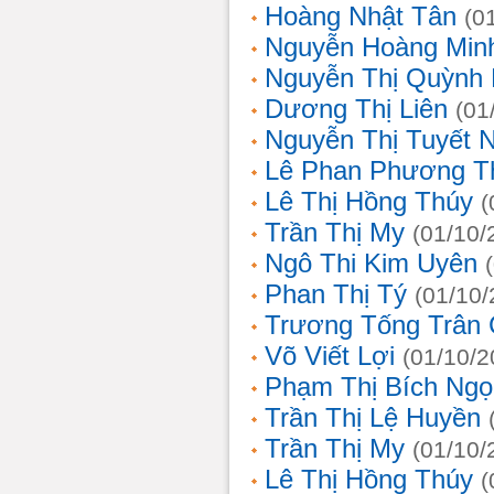
Hoàng Nhật Tân
(0
Nguyễn Hoàng Min
Nguyễn Thị Quỳnh 
Dương Thị Liên
(01
Nguyễn Thị Tuyết 
Lê Phan Phương T
Lê Thị Hồng Thúy
(
Trần Thị My
(01/10/
Ngô Thi Kim Uyên
Phan Thị Tý
(01/10/
Trương Tống Trân
Võ Viết Lợi
(01/10/2
Phạm Thị Bích Ngọ
Trần Thị Lệ Huyền
Trần Thị My
(01/10/
Lê Thị Hồng Thúy
(