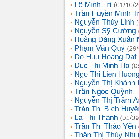
Lê Minh Trí
(01/10/
Trần Huyền Minh T
Nguyễn Thùy Linh
Nguyễn Sỹ Cường
Hoàng Đặng Xuân 
Phạm Văn Quý
(29
Do Huu Hoang Dat
Duc Thi Minh Ho
(0
Ngo Thi Lien Huon
Nguyễn Thị Khánh 
Trần Ngọc Quỳnh T
Nguyễn Thị Trâm A
Trần Thị Bích Huyề
La Thị Thanh
(01/09
Trần Thị Thảo Yến
Thân Thị Thùy Nhu