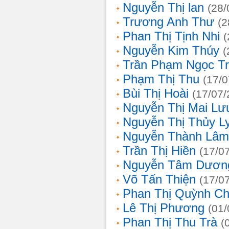
Nguyễn Thị lan
(28/
Trương Anh Thư
(2
Phan Thị Tịnh Nhi
(
Nguyễn Kim Thúy
(
Trần Phạm Ngọc T
Phạm Thị Thu
(17/0
Bùi Thị Hoài
(17/07/
Nguyễn Thị Mai Lư
Nguyễn Thị Thủy L
Nguyễn Thành Lâm
Trần Thị Hiền
(17/0
Nguyễn Tâm Dươn
Võ Tấn Thiện
(17/0
Phan Thị Quỳnh Ch
Lê Thị Phương
(01/
Phan Thị Thu Trà
(