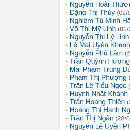
Nguyễn Hoài Thươ
Đặng Thị Thúy
(02/
Nghiêm Tú Minh H
Võ Thị Mỹ Linh
(01/
Nguyễn Thị Lý Linh
Lê Mai Uyên Khanh
Nguyễn Phú Lâm
(
Trần Quỳnh Hương
Mai Phạm Trung Đ
Phạm Thị Phượng
Trần Lê Tiểu Ngọc
Huỳnh Nhật Khánh
Trần Hoàng Thiên
(
Hoàng Thị Hạnh N
Trần Thị Ngân
(28/
Nguyễn Lê Uyên P