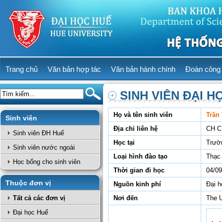
Trang chủ
Văn bản hợp tác
Văn bản hành chính
Đoàn công 
SINH VIÊN ĐẠI H
Họ và tên sinh viên
Trần 
Sinh viên
Địa chỉ liên hệ
CH 
Sinh viên ĐH Huế
Học tại
Trườ
Sinh viên nước ngoài
Loại hình đào tạo
Thạc 
Học bổng cho sinh viên
Thời gian đi học
04/09
Thuộc đơn vị
Nguồn kinh phí
Đại h
Tất cả các đơn vị
Nơi đến
The U
Đại học Huế