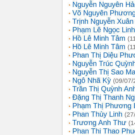
Nguyễn Nguyên Hả
Võ Nguyên Phươn
Trịnh Nguyễn Xuâ
Phạm Lê Ngọc Linh
Hồ Lê Minh Tâm
(1
Hồ Lê Minh Tâm
(1
Phan Thị Diệu Phư
Nguyễn Trúc Quỳn
Nguyễn Thị Sao Ma
Ngô Nhã Kỳ
(09/07/
Trần Thị Quỳnh An
Đặng Thị Thanh Ng
Phạm Thị Phương 
Phan Thùy Linh
(27
Trương Anh Thư
(1
Phan Thi Thao Phu