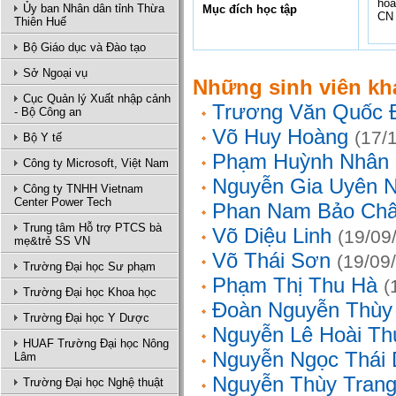
hoà
Ủy ban Nhân dân tỉnh Thừa
Mục đích học tập
CN 
Thiên Huế
Bộ Giáo dục và Đào tạo
Sở Ngoại vụ
Những sinh viên kh
Cục Quản lý Xuất nhập cảnh
Trương Văn Quốc 
- Bộ Công an
Võ Huy Hoàng
(17/
Bộ Y tế
Phạm Huỳnh Nhân
Công ty Microsoft, Việt Nam
Nguyễn Gia Uyên N
Công ty TNHH Vietnam
Center Power Tech
Phan Nam Bảo Ch
Trung tâm Hỗ trợ PTCS bà
Võ Diệu Linh
(19/09
mẹ&trẻ SS VN
Võ Thái Sơn
(19/09
Trường Đại học Sư phạm
Phạm Thị Thu Hà
(
Trường Đại học Khoa học
Đoàn Nguyễn Thùy
Trường Đại học Y Dược
Nguyễn Lê Hoài Th
HUAF Trường Đại học Nông
Nguyễn Ngọc Thái
Lâm
Nguyễn Thùy Tran
Trường Đại học Nghệ thuật