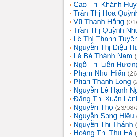
Cao Thị Khánh Hu
Trần Thị Hoa Quỳn
Vũ Thanh Hằng
(01
Trần Thị Quỳnh Nh
Lê Thị Thanh Tuyề
Nguyễn Thị Diệu H
Lê Bá Thành Nam
Ngô Thị Liên Hươn
Phạm Như Hiển
(26
Phan Thanh Long
(
Nguyễn Lê Hạnh N
Đặng Thị Xuân Làn
Nguyễn Thọ
(23/08/
Nguyễn Song Hiếu
Nguyễn Thị Thánh
Hoàng Thị Thu Hà