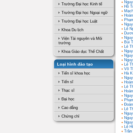
Nguy
Trường Đại học Kinh tế
Hồ T
Mạch
Trường Đại học Ngoại ngữ
Hoàn
Phạm
Trường Đại học Luật
Nguy
Lê N
Khoa Du lịch
Dươn
Nguy
Viện Tài nguyên và Môi
Bùi 
trường
Lê T
Nguy
Khoa Giáo dục Thể Chất
Nguy
Nguy
Loại hình đào tạo
Lê Th
Võ T
Tiến sĩ khoa học
Hà K
Nguy
Tiến sĩ
Hoàn
Lê T
Thạc sĩ
Hoàn
Nguy
Đại học
Phạm
Đoàn
Cao đẳng
Lê Th
Nguy
Chứng chỉ
Nguy
Nguy
Lê H
Trần