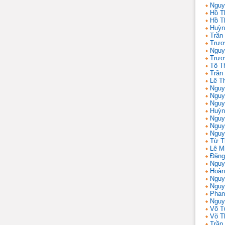
Nguy
Hồ T
Hồ T
Huỳn
Trần
Trươ
Nguy
Trươ
Tô T
Trần
Lê T
Nguy
Nguy
Nguy
Huỳn
Nguy
Nguy
Nguy
Từ T
Lê M
Đặng
Nguy
Hoàn
Nguy
Nguy
Phan
Nguy
Võ T
Võ T
Trần 