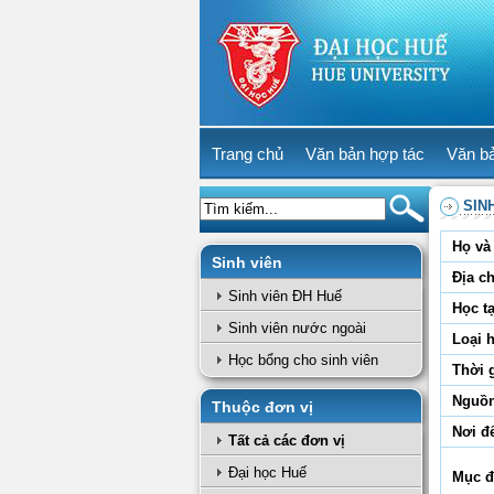
Trang chủ
Văn bản hợp tác
Văn b
SIN
Họ và 
Sinh viên
Địa ch
Sinh viên ĐH Huế
Học tạ
Sinh viên nước ngoài
Loại 
Học bổng cho sinh viên
Thời 
Nguồn
Thuộc đơn vị
Nơi đ
Tất cả các đơn vị
Đại học Huế
Mục đ