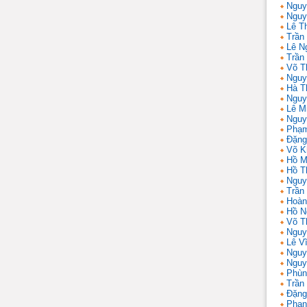
Nguy
Nguy
Lê T
Trần 
Lê N
Trần
Võ T
Nguy
Hà T
Nguy
Lê M
Nguy
Phạm
Đặng
Võ K
Hồ M
Hồ T
Nguy
Trần
Hoàn
Hồ N
Võ T
Nguy
Lê V
Nguy
Nguy
Phùn
Trần
Đặng
Phan