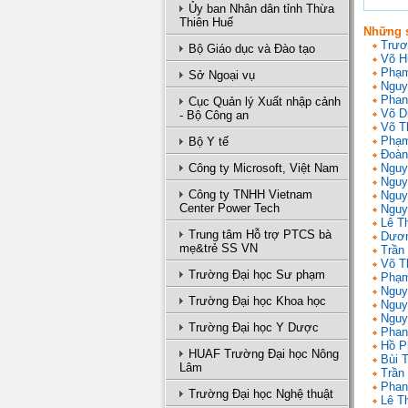
Ủy ban Nhân dân tỉnh Thừa
Thiên Huế
Những s
Trươ
Bộ Giáo dục và Đào tạo
Võ H
Phạm
Sở Ngoại vụ
Nguy
Phan
Cục Quản lý Xuất nhập cảnh
Võ D
- Bộ Công an
Võ T
Phạm
Bộ Y tế
Đoàn
Công ty Microsoft, Việt Nam
Nguy
Nguy
Công ty TNHH Vietnam
Nguy
Center Power Tech
Nguy
Lê T
Trung tâm Hỗ trợ PTCS bà
Dươn
mẹ&trẻ SS VN
Trần 
Võ T
Trường Đại học Sư phạm
Phạm
Nguy
Trường Đại học Khoa học
Nguy
Nguy
Trường Đại học Y Dược
Phan
Hồ P
HUAF Trường Đại học Nông
Bùi 
Lâm
Trần
Phan
Trường Đại học Nghệ thuật
Lê T