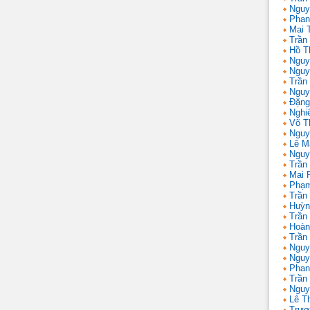
Nguy
Phan
Mai 
Trần
Hồ T
Nguy
Nguy
Trần
Nguy
Đặng
Nghi
Võ T
Nguy
Lê M
Nguy
Trần
Mai 
Phạm
Trần
Huỳn
Trần
Hoàn
Trần
Nguy
Nguy
Phan
Trần
Nguy
Lê T
Trươ