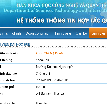
ản hành chính
Đoàn công tác
Thỉnh giảng
Cán bộ
Sinh viên
H VIÊN ĐẠI HỌC HUẾ
tên sinh viên
Phan Thị Mỹ Duyên
ỉ liên hệ
Khoa Anh
i
Trường Đại học Ngoại ngữ
hình đào tạo
Chứng chỉ
gian đi học
01/07/2019 - 29/07/2019
 kinh phí
Tự túc
ến
ĐH Buriram, Thái Lan
ích học tập
Thực tập