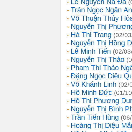
Lê Nguyễn Na Đa
(
Trần Ngọc Ngân A
Võ Thuận Thúy Hò
Nguyễn Thị Phươn
Hà Thị Trang
(02/03
Nguyễn Thị Hồng D
Lê Minh Tiến
(02/03
Nguyễn Thị Thảo
(
Phạm Thị Thảo Ng
Đặng Ngọc Diệu Q
Võ Khánh Linh
(02/
Hồ Minh Đức
(01/10
Hồ Thị Phương Du
Nguyễn Thị Bình 
Trần Tiến Hùng
(06
Hoàng Thị Diệu Mẫ