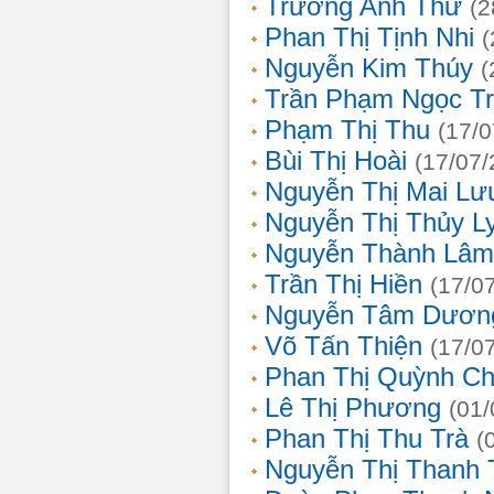
Trương Anh Thư
(2
Phan Thị Tịnh Nhi
(
Nguyễn Kim Thúy
(
Trần Phạm Ngọc T
Phạm Thị Thu
(17/0
Bùi Thị Hoài
(17/07/
Nguyễn Thị Mai Lư
Nguyễn Thị Thủy L
Nguyễn Thành Lâm
Trần Thị Hiền
(17/0
Nguyễn Tâm Dươn
Võ Tấn Thiện
(17/0
Phan Thị Quỳnh Ch
Lê Thị Phương
(01/
Phan Thị Thu Trà
(
Nguyễn Thị Thanh 