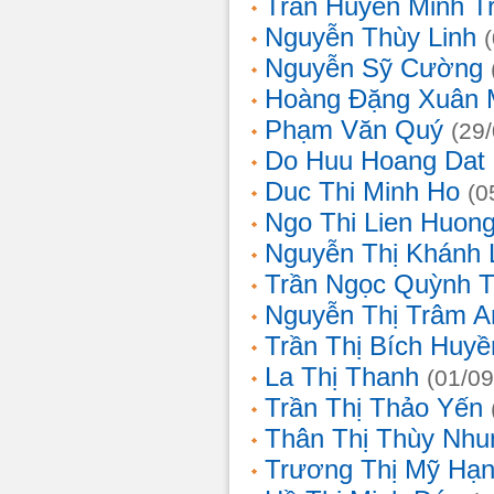
Trần Huyền Minh T
Nguyễn Thùy Linh
Nguyễn Sỹ Cường
Hoàng Đặng Xuân 
Phạm Văn Quý
(29
Do Huu Hoang Dat
Duc Thi Minh Ho
(0
Ngo Thi Lien Huon
Nguyễn Thị Khánh 
Trần Ngọc Quỳnh T
Nguyễn Thị Trâm A
Trần Thị Bích Huyề
La Thị Thanh
(01/09
Trần Thị Thảo Yến
Thân Thị Thùy Nhu
Trương Thị Mỹ Hạ