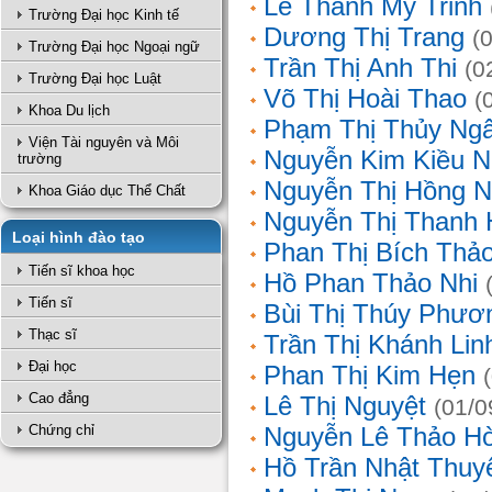
Lê Thanh Mỹ Trinh
Trường Đại học Kinh tế
Dương Thị Trang
(
Trường Đại học Ngoại ngữ
Trần Thị Anh Thi
(0
Trường Đại học Luật
Võ Thị Hoài Thao
(
Khoa Du lịch
Phạm Thị Thủy Ng
Viện Tài nguyên và Môi
Nguyễn Kim Kiều N
trường
Nguyễn Thị Hồng 
Khoa Giáo dục Thể Chất
Nguyễn Thị Thanh 
Loại hình đào tạo
Phan Thị Bích Thả
Tiến sĩ khoa học
Hồ Phan Thảo Nhi
Tiến sĩ
Bùi Thị Thúy Phươ
Thạc sĩ
Trần Thị Khánh Lin
Đại học
Phan Thị Kim Hẹn
Cao đẳng
Lê Thị Nguyệt
(01/0
Chứng chỉ
Nguyễn Lê Thảo H
Hồ Trần Nhật Thuy