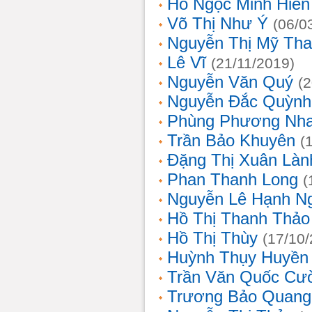
Hồ Ngọc Minh Hiền
Võ Thị Như Ý
(06/0
Nguyễn Thị Mỹ Th
Lê Vĩ
(21/11/2019)
Nguyễn Văn Quý
(
Nguyễn Đắc Quỳnh
Phùng Phương Nh
Trần Bảo Khuyên
(
Đặng Thị Xuân Làn
Phan Thanh Long
(
Nguyễn Lê Hạnh N
Hồ Thị Thanh Thảo
Hồ Thị Thùy
(17/10
Huỳnh Thụy Huyền
Trần Văn Quốc Cư
Trương Bảo Quang