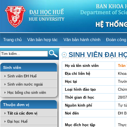
Trang chủ
Văn bản hợp tác
Văn bản hành chính
Đoàn công 
SINH VIÊN ĐẠI H
Họ và tên sinh viên
Trần
Sinh viên
Địa chỉ liên hệ
Khoa
Sinh viên ĐH Huế
Học tại
Trườ
Sinh viên nước ngoài
Loại hình đào tạo
Chứn
Học bổng cho sinh viên
Thời gian đi học
28/07
Thuộc đơn vị
Nguồn kinh phí
Tự t
Tất cả các đơn vị
Nơi đến
ĐH Bu
Đại học Huế
Mục đích học tập
Thực