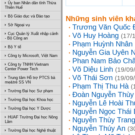
Ủy ban Nhân dân tỉnh Thừa
Thiên Huế
Bộ Giáo dục và Đào tạo
Những sinh viên kh
Sở Ngoại vụ
Trương Văn Quốc 
Cục Quản lý Xuất nhập cảnh
Võ Huy Hoàng
(17/
- Bộ Công an
Phạm Huỳnh Nhân
Bộ Y tế
Nguyễn Gia Uyên N
Công ty Microsoft, Việt Nam
Phan Nam Bảo Ch
Công ty TNHH Vietnam
Võ Diệu Linh
(19/09
Center Power Tech
Võ Thái Sơn
(19/09
Trung tâm Hỗ trợ PTCS bà
mẹ&trẻ SS VN
Phạm Thị Thu Hà
(
Trường Đại học Sư phạm
Đoàn Nguyễn Thùy
Trường Đại học Khoa học
Nguyễn Lê Hoài Th
Trường Đại học Y Dược
Nguyễn Ngọc Thái
HUAF Trường Đại học Nông
Nguyễn Thùy Tran
Lâm
Nguyễn Thúy An
(3
Trường Đại học Nghệ thuật