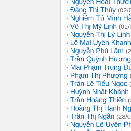
Nguyễn Hoài Thươ
Đặng Thị Thúy
(02/
Nghiêm Tú Minh H
Võ Thị Mỹ Linh
(01/
Nguyễn Thị Lý Linh
Lê Mai Uyên Khanh
Nguyễn Phú Lâm
(
Trần Quỳnh Hương
Mai Phạm Trung Đ
Phạm Thị Phượng
Trần Lê Tiểu Ngọc
Huỳnh Nhật Khánh
Trần Hoàng Thiên
(
Hoàng Thị Hạnh N
Trần Thị Ngân
(28/
Nguyễn Lê Uyên P