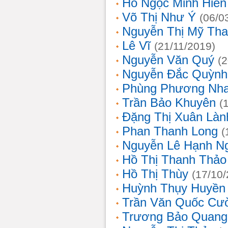
Hồ Ngọc Minh Hiền
Võ Thị Như Ý
(06/0
Nguyễn Thị Mỹ Th
Lê Vĩ
(21/11/2019)
Nguyễn Văn Quý
(
Nguyễn Đắc Quỳnh
Phùng Phương Nh
Trần Bảo Khuyên
(
Đặng Thị Xuân Làn
Phan Thanh Long
(
Nguyễn Lê Hạnh N
Hồ Thị Thanh Thảo
Hồ Thị Thùy
(17/10
Huỳnh Thụy Huyền
Trần Văn Quốc Cư
Trương Bảo Quang