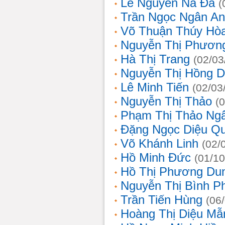
Lê Nguyễn Na Đa
(
Trần Ngọc Ngân A
Võ Thuận Thúy Hò
Nguyễn Thị Phươn
Hà Thị Trang
(02/03
Nguyễn Thị Hồng D
Lê Minh Tiến
(02/03
Nguyễn Thị Thảo
(
Phạm Thị Thảo Ng
Đặng Ngọc Diệu Q
Võ Khánh Linh
(02/
Hồ Minh Đức
(01/10
Hồ Thị Phương Du
Nguyễn Thị Bình 
Trần Tiến Hùng
(06
Hoàng Thị Diệu Mẫ