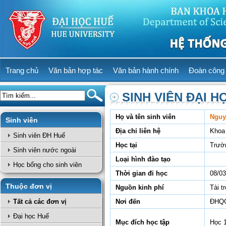
Trang chủ
Văn bản hợp tác
Văn bản hành chính
Đoàn công 
SINH VIÊN ĐẠI H
Họ và tên sinh viên
Nguy
Sinh viên
Địa chỉ liên hệ
Khoa
Sinh viên ĐH Huế
Học tại
Trườ
Sinh viên nước ngoài
Loại hình đào tạo
Học bổng cho sinh viên
Thời gian đi học
08/03
Thuộc đơn vị
Nguồn kinh phí
Tài t
Tất cả các đơn vị
Nơi đến
ĐHQG
Đại học Huế
Mục đích học tập
Học 