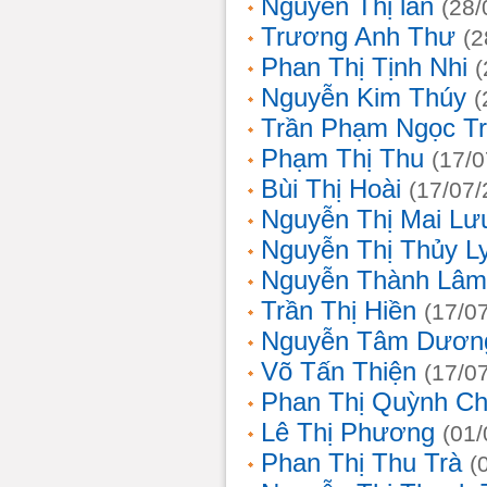
Nguyễn Thị lan
(28/
Trương Anh Thư
(2
Phan Thị Tịnh Nhi
(
Nguyễn Kim Thúy
(
Trần Phạm Ngọc T
Phạm Thị Thu
(17/0
Bùi Thị Hoài
(17/07/
Nguyễn Thị Mai Lư
Nguyễn Thị Thủy L
Nguyễn Thành Lâm
Trần Thị Hiền
(17/0
Nguyễn Tâm Dươn
Võ Tấn Thiện
(17/0
Phan Thị Quỳnh Ch
Lê Thị Phương
(01/
Phan Thị Thu Trà
(