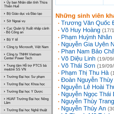
Ủy ban Nhân dân tỉnh Thừa
Thiên Huế
Bộ Giáo dục và Đào tạo
Những sinh viên kh
Sở Ngoại vụ
Trương Văn Quốc 
Cục Quản lý Xuất nhập cảnh
Võ Huy Hoàng
(17/
- Bộ Công an
Phạm Huỳnh Nhân
Bộ Y tế
Nguyễn Gia Uyên N
Công ty Microsoft, Việt Nam
Phan Nam Bảo Ch
Công ty TNHH Vietnam
Võ Diệu Linh
(19/09
Center Power Tech
Võ Thái Sơn
(19/09
Trung tâm Hỗ trợ PTCS bà
mẹ&trẻ SS VN
Phạm Thị Thu Hà
(
Trường Đại học Sư phạm
Đoàn Nguyễn Thùy
Trường Đại học Khoa học
Nguyễn Lê Hoài Th
Trường Đại học Y Dược
Nguyễn Ngọc Thái
HUAF Trường Đại học Nông
Nguyễn Thùy Tran
Lâm
Nguyễn Thúy An
(3
Trường Đại học Nghệ thuật