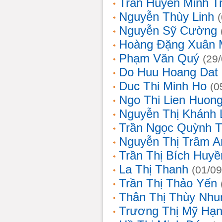
Trần Huyền Minh T
Nguyễn Thùy Linh
Nguyễn Sỹ Cường
Hoàng Đặng Xuân 
Phạm Văn Quý
(29
Do Huu Hoang Dat
Duc Thi Minh Ho
(0
Ngo Thi Lien Huon
Nguyễn Thị Khánh 
Trần Ngọc Quỳnh T
Nguyễn Thị Trâm A
Trần Thị Bích Huyề
La Thị Thanh
(01/09
Trần Thị Thảo Yến
Thân Thị Thùy Nhu
Trương Thị Mỹ Hạ