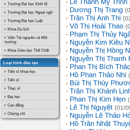
Lê Thanh Mỹ Trinh
Trường Đại học Kinh tế
Dương Thị Trang
(
Trường Đại học Ngoại ngữ
Trần Thị Anh Thi
(0
Trường Đại học Luật
Võ Thị Hoài Thao
(
Khoa Du lịch
Phạm Thị Thủy Ng
Viện Tài nguyên và Môi
Nguyễn Kim Kiều N
trường
Nguyễn Thị Hồng 
Khoa Giáo dục Thể Chất
Nguyễn Thị Thanh 
Loại hình đào tạo
Phan Thị Bích Thả
Tiến sĩ khoa học
Hồ Phan Thảo Nhi
Tiến sĩ
Bùi Thị Thúy Phươ
Thạc sĩ
Trần Thị Khánh Lin
Đại học
Phan Thị Kim Hẹn
Cao đẳng
Lê Thị Nguyệt
(01/0
Chứng chỉ
Nguyễn Lê Thảo H
Hồ Trần Nhật Thuy