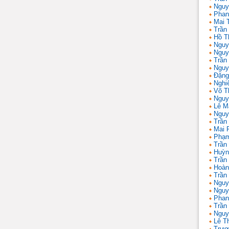
Nguy
Phan
Mai 
Trần
Hồ T
Nguy
Nguy
Trần
Nguy
Đặng
Nghi
Võ T
Nguy
Lê M
Nguy
Trần
Mai 
Phạm
Trần
Huỳn
Trần
Hoàn
Trần
Nguy
Nguy
Phan
Trần
Nguy
Lê T
Trươ