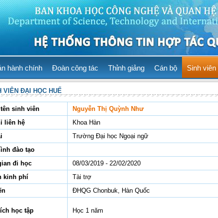
ản hành chính
Đoàn công tác
Thỉnh giảng
Cán bộ
Sinh viên
H VIÊN ĐẠI HỌC HUẾ
tên sinh viên
Nguyễn Thị Quỳnh Như
ỉ liên hệ
Khoa Hàn
i
Trường Đại học Ngoại ngữ
hình đào tạo
gian đi học
08/03/2019 - 22/02/2020
 kinh phí
Tài trợ
ến
ĐHQG Chonbuk, Hàn Quốc
ích học tập
Học 1 năm