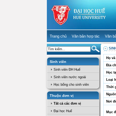
Trang chủ
Văn bản hợp tác
Văn b
SIN
Họ và 
Sinh viên
Địa ch
Sinh viên ĐH Huế
Học tạ
Sinh viên nước ngoài
Loại 
Học bổng cho sinh viên
Thời 
Nguồn
Thuộc đơn vị
Nơi đ
Tất cả các đơn vị
Đại học Huế
Mục đ