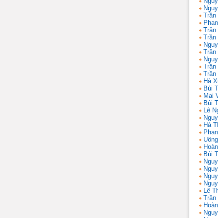
Nguy
Nguy
Trần
Phan
Trần
Trần
Nguy
Trần
Nguy
Trần 
Trần
Hà X
Bùi T
Mai 
Bùi T
Lê N
Nguy
Hà T
Phan
Uông
Hoàn
Bùi 
Nguy
Nguy
Nguy
Nguy
Lê T
Trần
Hoàn
Nguy