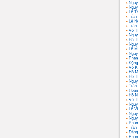
Nguy
Nguy
Lê T
Trần 
Lê N
Trần
Võ T
Nguy
Hà T
Nguy
Lê M
Nguy
Phạm
Đặng
Võ K
Hồ M
Hồ T
Nguy
Trần
Hoàn
Hồ N
Võ T
Nguy
Lê V
Nguy
Nguy
Phùn
Trần
Đặng
Phan