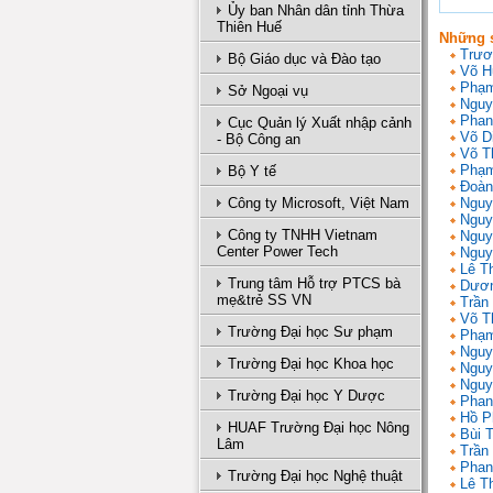
Ủy ban Nhân dân tỉnh Thừa
Thiên Huế
Những s
Trươ
Bộ Giáo dục và Đào tạo
Võ H
Phạm
Sở Ngoại vụ
Nguy
Phan
Cục Quản lý Xuất nhập cảnh
Võ D
- Bộ Công an
Võ T
Phạm
Bộ Y tế
Đoàn
Công ty Microsoft, Việt Nam
Nguy
Nguy
Công ty TNHH Vietnam
Nguy
Center Power Tech
Nguy
Lê T
Trung tâm Hỗ trợ PTCS bà
Dươn
mẹ&trẻ SS VN
Trần 
Võ T
Trường Đại học Sư phạm
Phạm
Nguy
Trường Đại học Khoa học
Nguy
Nguy
Trường Đại học Y Dược
Phan
Hồ P
HUAF Trường Đại học Nông
Bùi 
Lâm
Trần
Phan
Trường Đại học Nghệ thuật
Lê T