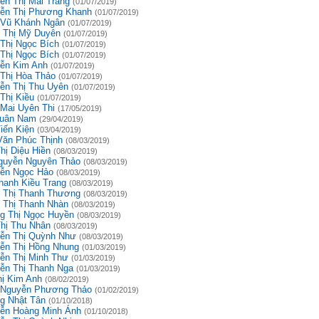
ễn Thị Mai Trang
(01/07/2019)
ễn Thị Phương Khanh
(01/07/2019)
 Vũ Khánh Ngân
(01/07/2019)
 Thị Mỹ Duyên
(01/07/2019)
 Thị Ngọc Bích
(01/07/2019)
 Thị Ngọc Bích
(01/07/2019)
ễn Kim Anh
(01/07/2019)
 Thị Hòa Thảo
(01/07/2019)
ễn Thị Thu Uyên
(01/07/2019)
Thị Kiều
(01/07/2019)
 Mai Uyên Thi
(17/05/2019)
uân Nam
(29/04/2019)
iến Kiện
(03/04/2019)
Văn Phúc Thịnh
(08/03/2019)
hị Diệu Hiền
(08/03/2019)
guyễn Nguyên Thảo
(08/03/2019)
ễn Ngọc Hảo
(08/03/2019)
hanh Kiều Trang
(08/03/2019)
 Thị Thanh Thương
(08/03/2019)
 Thị Thanh Nhàn
(08/03/2019)
g Thị Ngọc Huyền
(08/03/2019)
Thị Thu Nhân
(08/03/2019)
ễn Thị Quỳnh Như
(08/03/2019)
ễn Thị Hồng Nhung
(01/03/2019)
ễn Thị Minh Thư
(01/03/2019)
ễn Thị Thanh Nga
(01/03/2019)
hị Kim Anh
(08/02/2019)
 Nguyễn Phương Thảo
(01/02/2019)
g Nhật Tân
(01/10/2018)
ễn Hoàng Minh Ánh
(01/10/2018)