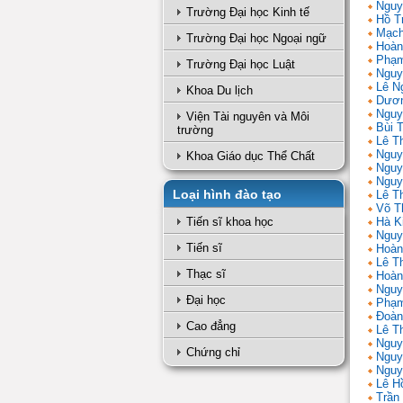
Nguy
Trường Đại học Kinh tế
Hồ T
Mạch
Trường Đại học Ngoại ngữ
Hoàn
Phạm
Trường Đại học Luật
Nguy
Lê N
Khoa Du lịch
Dươn
Nguy
Viện Tài nguyên và Môi
Bùi 
trường
Lê T
Nguy
Khoa Giáo dục Thể Chất
Nguy
Nguy
Loại hình đào tạo
Lê Th
Võ T
Tiến sĩ khoa học
Hà K
Nguy
Tiến sĩ
Hoàn
Lê T
Thạc sĩ
Hoàn
Nguy
Đại học
Phạm
Đoàn
Cao đẳng
Lê Th
Nguy
Chứng chỉ
Nguy
Nguy
Lê H
Trần