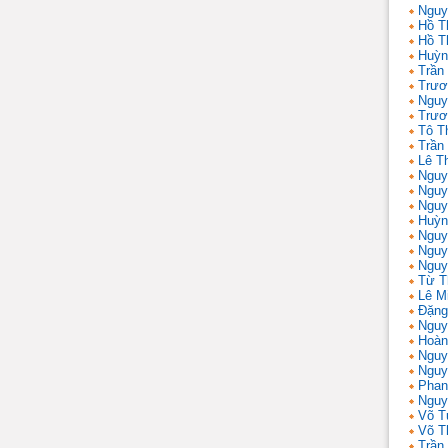
Nguy
Hồ T
Hồ T
Huỳn
Trần
Trươ
Nguy
Trươ
Tô T
Trần
Lê T
Nguy
Nguy
Nguy
Huỳn
Nguy
Nguy
Nguy
Từ T
Lê M
Đặng
Nguy
Hoàn
Nguy
Nguy
Phan
Nguy
Võ T
Võ T
Trần 