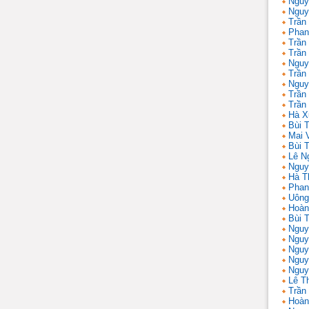
Nguy
Nguy
Trần
Phan
Trần
Trần
Nguy
Trần
Nguy
Trần 
Trần
Hà X
Bùi T
Mai 
Bùi T
Lê N
Nguy
Hà T
Phan
Uông
Hoàn
Bùi 
Nguy
Nguy
Nguy
Nguy
Nguy
Lê T
Trần
Hoàn