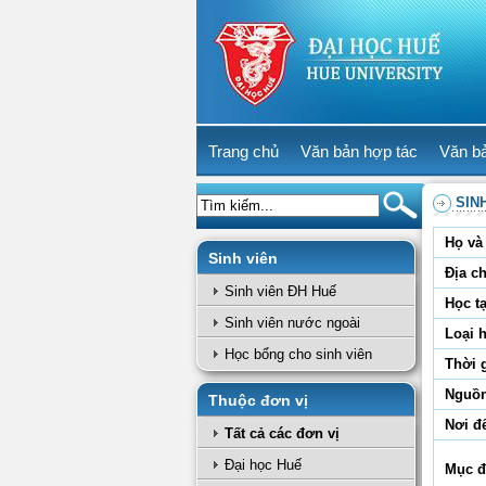
Trang chủ
Văn bản hợp tác
Văn b
SIN
Họ và 
Sinh viên
Địa ch
Sinh viên ĐH Huế
Học tạ
Sinh viên nước ngoài
Loại 
Học bổng cho sinh viên
Thời 
Nguồn
Thuộc đơn vị
Nơi đ
Tất cả các đơn vị
Đại học Huế
Mục đ