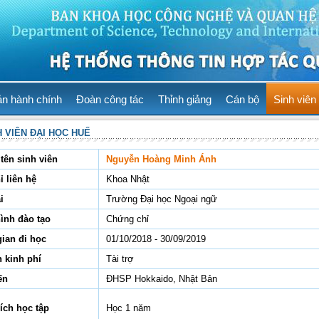
ản hành chính
Đoàn công tác
Thỉnh giảng
Cán bộ
Sinh viên
H VIÊN ĐẠI HỌC HUẾ
tên sinh viên
Nguyễn Hoàng Minh Ánh
ỉ liên hệ
Khoa Nhật
i
Trường Đại học Ngoại ngữ
hình đào tạo
Chứng chỉ
gian đi học
01/10/2018 - 30/09/2019
 kinh phí
Tài trợ
ến
ĐHSP Hokkaido, Nhật Bản
ích học tập
Học 1 năm