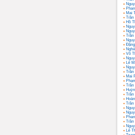
Nguy
Phan
Mai 
Trần
Hồ T
Nguy
Nguy
Trần
Nguy
Đặng
Nghi
Võ T
Nguy
Lê M
Nguy
Trần
Mai 
Phạm
Trần
Huỳn
Trần
Hoàn
Trần
Nguy
Nguy
Phan
Trần
Nguy
Lê T
Trươ