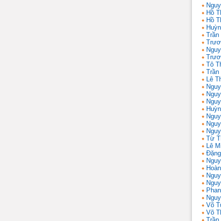
Nguy
Hồ T
Hồ T
Huỳn
Trần
Trươ
Nguy
Trươ
Tô T
Trần
Lê T
Nguy
Nguy
Nguy
Huỳn
Nguy
Nguy
Nguy
Từ T
Lê M
Đặng
Nguy
Hoàn
Nguy
Nguy
Phan
Nguy
Võ T
Võ T
Trần 