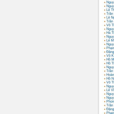
Nguy
Nguy
Lê T
Trần 
Lê N
Trần
Võ T
Nguy
Hà T
Nguy
Lê M
Nguy
Phạm
Đặng
Võ K
Hồ M
Hồ T
Nguy
Trần
Hoàn
Hồ N
Võ T
Nguy
Lê V
Nguy
Nguy
Phùn
Trần
Đặng
Phan