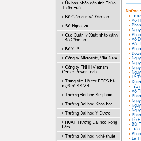
Ủy ban Nhân dân tỉnh Thừa
Thiên Huế
Những s
Trươ
Bộ Giáo dục và Đào tạo
Võ H
Phạm
Sở Ngoại vụ
Nguy
Phan
Cục Quản lý Xuất nhập cảnh
Võ D
- Bộ Công an
Võ T
Phạm
Bộ Y tế
Đoàn
Công ty Microsoft, Việt Nam
Nguy
Nguy
Công ty TNHH Vietnam
Nguy
Center Power Tech
Nguy
Lê T
Trung tâm Hỗ trợ PTCS bà
Dươn
mẹ&trẻ SS VN
Trần 
Võ T
Trường Đại học Sư phạm
Phạm
Nguy
Trường Đại học Khoa học
Nguy
Nguy
Trường Đại học Y Dược
Phan
Hồ P
HUAF Trường Đại học Nông
Bùi 
Lâm
Trần
Phan
Trường Đại học Nghệ thuật
Lê T