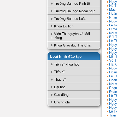
Nguy
Trường Đại học Kinh tế
Hồ T
Mạch
Trường Đại học Ngoại ngữ
Hoàn
Phạm
Trường Đại học Luật
Nguy
Lê N
Khoa Du lịch
Dươn
Nguy
Viện Tài nguyên và Môi
Bùi 
trường
Lê T
Nguy
Khoa Giáo dục Thể Chất
Nguy
Nguy
Loại hình đào tạo
Lê Th
Võ T
Tiến sĩ khoa học
Hà K
Nguy
Tiến sĩ
Hoàn
Lê T
Thạc sĩ
Hoàn
Nguy
Đại học
Phạm
Đoàn
Cao đẳng
Lê Th
Nguy
Chứng chỉ
Nguy
Nguy
Lê H
Trần