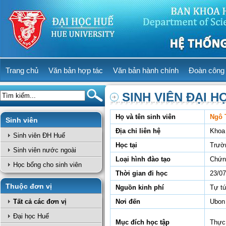
Trang chủ
Văn bản hợp tác
Văn bản hành chính
Đoàn công 
SINH VIÊN ĐẠI H
Họ và tên sinh viên
Ngô 
Sinh viên
Địa chỉ liên hệ
Khoa
Sinh viên ĐH Huế
Học tại
Trườ
Sinh viên nước ngoài
Loại hình đào tạo
Chứn
Học bổng cho sinh viên
Thời gian đi học
23/07
Thuộc đơn vị
Nguồn kinh phí
Tự t
Tất cả các đơn vị
Nơi đến
Ubon 
Đại học Huế
Mục đích học tập
Thực