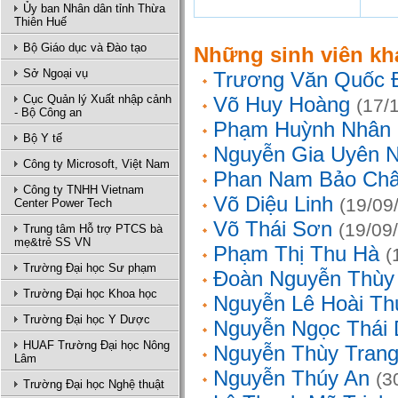
Ủy ban Nhân dân tỉnh Thừa
Thiên Huế
Bộ Giáo dục và Đào tạo
Những sinh viên kh
Sở Ngoại vụ
Trương Văn Quốc 
Cục Quản lý Xuất nhập cảnh
Võ Huy Hoàng
(17/
- Bộ Công an
Phạm Huỳnh Nhân
Bộ Y tế
Nguyễn Gia Uyên N
Công ty Microsoft, Việt Nam
Phan Nam Bảo Ch
Công ty TNHH Vietnam
Võ Diệu Linh
(19/09
Center Power Tech
Võ Thái Sơn
(19/09
Trung tâm Hỗ trợ PTCS bà
mẹ&trẻ SS VN
Phạm Thị Thu Hà
(
Trường Đại học Sư phạm
Đoàn Nguyễn Thùy
Trường Đại học Khoa học
Nguyễn Lê Hoài Th
Trường Đại học Y Dược
Nguyễn Ngọc Thái
HUAF Trường Đại học Nông
Nguyễn Thùy Tran
Lâm
Nguyễn Thúy An
(3
Trường Đại học Nghệ thuật