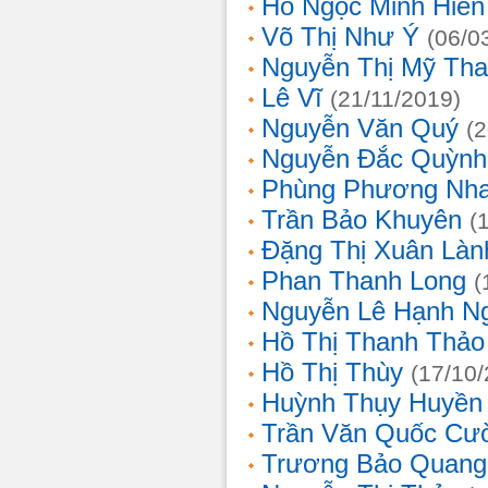
Hồ Ngọc Minh Hiền
Võ Thị Như Ý
(06/0
Nguyễn Thị Mỹ Th
Lê Vĩ
(21/11/2019)
Nguyễn Văn Quý
(
Nguyễn Đắc Quỳnh
Phùng Phương Nh
Trần Bảo Khuyên
(
Đặng Thị Xuân Làn
Phan Thanh Long
(
Nguyễn Lê Hạnh N
Hồ Thị Thanh Thảo
Hồ Thị Thùy
(17/10
Huỳnh Thụy Huyền
Trần Văn Quốc Cư
Trương Bảo Quang