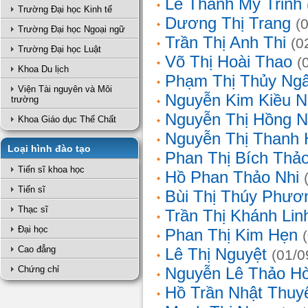
Lê Thanh Mỹ Trinh
Trường Đại học Kinh tế
Dương Thị Trang
(
Trường Đại học Ngoại ngữ
Trần Thị Anh Thi
(0
Trường Đại học Luật
Võ Thị Hoài Thao
(
Khoa Du lịch
Phạm Thị Thủy Ng
Viện Tài nguyên và Môi
Nguyễn Kim Kiều N
trường
Nguyễn Thị Hồng 
Khoa Giáo dục Thể Chất
Nguyễn Thị Thanh 
Loại hình đào tạo
Phan Thị Bích Thả
Tiến sĩ khoa học
Hồ Phan Thảo Nhi
Tiến sĩ
Bùi Thị Thúy Phươ
Thạc sĩ
Trần Thị Khánh Lin
Đại học
Phan Thị Kim Hẹn
Cao đẳng
Lê Thị Nguyệt
(01/0
Chứng chỉ
Nguyễn Lê Thảo H
Hồ Trần Nhật Thuy