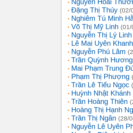
Nguyễn Hoài Thươ
Đặng Thị Thúy
(02/
Nghiêm Tú Minh H
Võ Thị Mỹ Linh
(01/
Nguyễn Thị Lý Linh
Lê Mai Uyên Khanh
Nguyễn Phú Lâm
(
Trần Quỳnh Hương
Mai Phạm Trung Đ
Phạm Thị Phượng
Trần Lê Tiểu Ngọc
Huỳnh Nhật Khánh
Trần Hoàng Thiên
(
Hoàng Thị Hạnh N
Trần Thị Ngân
(28/
Nguyễn Lê Uyên P