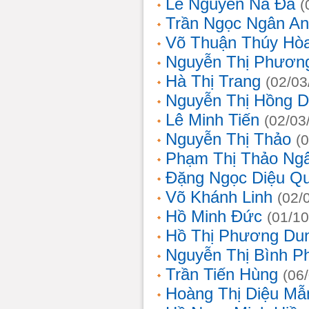
Lê Nguyễn Na Đa
(
Trần Ngọc Ngân A
Võ Thuận Thúy Hò
Nguyễn Thị Phươn
Hà Thị Trang
(02/03
Nguyễn Thị Hồng D
Lê Minh Tiến
(02/03
Nguyễn Thị Thảo
(
Phạm Thị Thảo Ng
Đặng Ngọc Diệu Q
Võ Khánh Linh
(02/
Hồ Minh Đức
(01/10
Hồ Thị Phương Du
Nguyễn Thị Bình 
Trần Tiến Hùng
(06
Hoàng Thị Diệu Mẫ