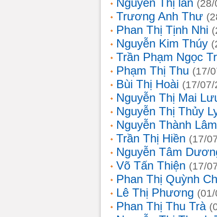
Nguyễn Thị lan
(28/
Trương Anh Thư
(2
Phan Thị Tịnh Nhi
(
Nguyễn Kim Thúy
(
Trần Phạm Ngọc T
Phạm Thị Thu
(17/0
Bùi Thị Hoài
(17/07/
Nguyễn Thị Mai Lư
Nguyễn Thị Thủy L
Nguyễn Thành Lâm
Trần Thị Hiền
(17/0
Nguyễn Tâm Dươn
Võ Tấn Thiện
(17/0
Phan Thị Quỳnh Ch
Lê Thị Phương
(01/
Phan Thị Thu Trà
(