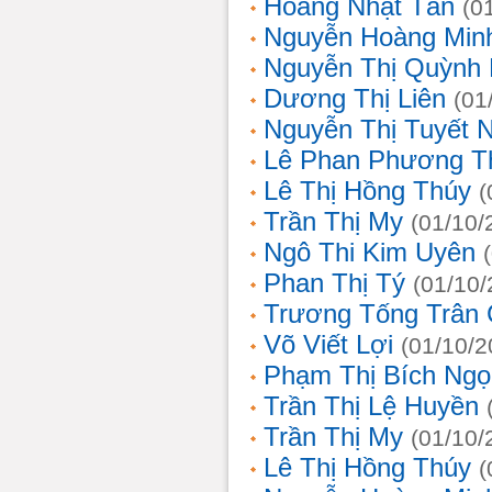
Hoàng Nhật Tân
(0
Nguyễn Hoàng Min
Nguyễn Thị Quỳnh 
Dương Thị Liên
(01
Nguyễn Thị Tuyết 
Lê Phan Phương T
Lê Thị Hồng Thúy
(
Trần Thị My
(01/10/
Ngô Thi Kim Uyên
Phan Thị Tý
(01/10/
Trương Tống Trân
Võ Viết Lợi
(01/10/2
Phạm Thị Bích Ngọ
Trần Thị Lệ Huyền
Trần Thị My
(01/10/
Lê Thị Hồng Thúy
(