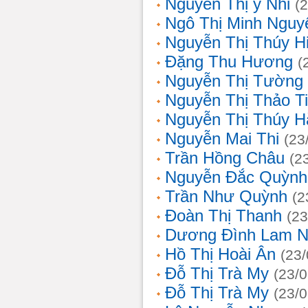
Nguyễn Thị ý Nhi
(
Ngô Thị Minh Nguy
Nguyễn Thị Thúy H
Đặng Thu Hương
(
Nguyễn Thị Tường
Nguyễn Thị Thảo T
Nguyễn Thị Thúy H
Nguyễn Mai Thi
(23
Trần Hồng Châu
(2
Nguyễn Đắc Quỳnh
Trần Như Quỳnh
(2
Đoàn Thị Thanh
(23
Dương Đình Lam N
Hồ Thị Hoài Ân
(23
Đỗ Thị Trà My
(23/
Đỗ Thị Trà My
(23/