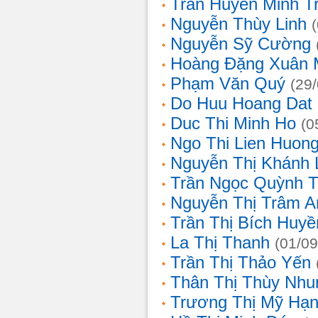
Trần Huyền Minh T
Nguyễn Thùy Linh
Nguyễn Sỹ Cường
Hoàng Đặng Xuân 
Phạm Văn Quý
(29
Do Huu Hoang Dat
Duc Thi Minh Ho
(0
Ngo Thi Lien Huon
Nguyễn Thị Khánh 
Trần Ngọc Quỳnh T
Nguyễn Thị Trâm A
Trần Thị Bích Huyề
La Thị Thanh
(01/09
Trần Thị Thảo Yến
Thân Thị Thùy Nhu
Trương Thị Mỹ Hạ