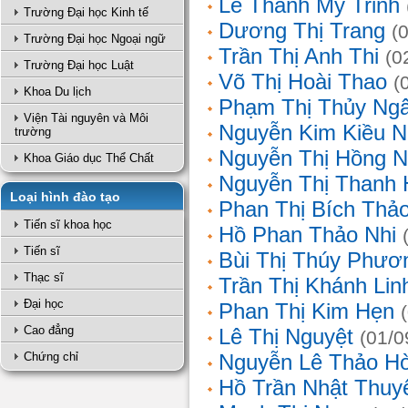
Lê Thanh Mỹ Trinh
Trường Đại học Kinh tế
Dương Thị Trang
(
Trường Đại học Ngoại ngữ
Trần Thị Anh Thi
(0
Trường Đại học Luật
Võ Thị Hoài Thao
(
Khoa Du lịch
Phạm Thị Thủy Ng
Viện Tài nguyên và Môi
Nguyễn Kim Kiều N
trường
Nguyễn Thị Hồng 
Khoa Giáo dục Thể Chất
Nguyễn Thị Thanh 
Loại hình đào tạo
Phan Thị Bích Thả
Tiến sĩ khoa học
Hồ Phan Thảo Nhi
Tiến sĩ
Bùi Thị Thúy Phươ
Thạc sĩ
Trần Thị Khánh Lin
Đại học
Phan Thị Kim Hẹn
Cao đẳng
Lê Thị Nguyệt
(01/0
Chứng chỉ
Nguyễn Lê Thảo H
Hồ Trần Nhật Thuy