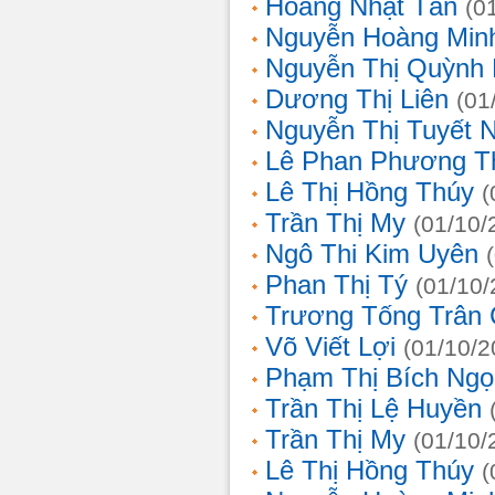
Hoàng Nhật Tân
(0
Nguyễn Hoàng Min
Nguyễn Thị Quỳnh 
Dương Thị Liên
(01
Nguyễn Thị Tuyết 
Lê Phan Phương T
Lê Thị Hồng Thúy
(
Trần Thị My
(01/10/
Ngô Thi Kim Uyên
Phan Thị Tý
(01/10/
Trương Tống Trân
Võ Viết Lợi
(01/10/2
Phạm Thị Bích Ngọ
Trần Thị Lệ Huyền
Trần Thị My
(01/10/
Lê Thị Hồng Thúy
(