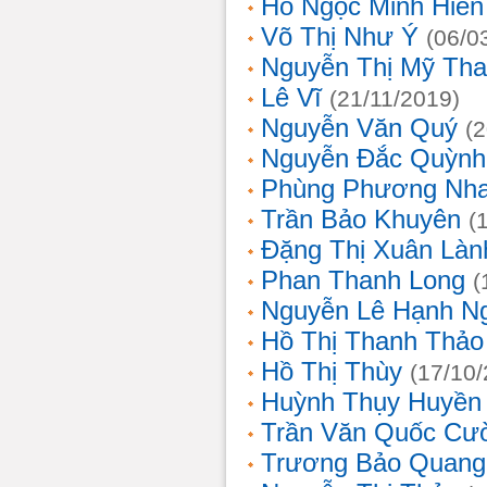
Hồ Ngọc Minh Hiền
Võ Thị Như Ý
(06/0
Nguyễn Thị Mỹ Th
Lê Vĩ
(21/11/2019)
Nguyễn Văn Quý
(
Nguyễn Đắc Quỳnh
Phùng Phương Nh
Trần Bảo Khuyên
(
Đặng Thị Xuân Làn
Phan Thanh Long
(
Nguyễn Lê Hạnh N
Hồ Thị Thanh Thảo
Hồ Thị Thùy
(17/10
Huỳnh Thụy Huyền
Trần Văn Quốc Cư
Trương Bảo Quang