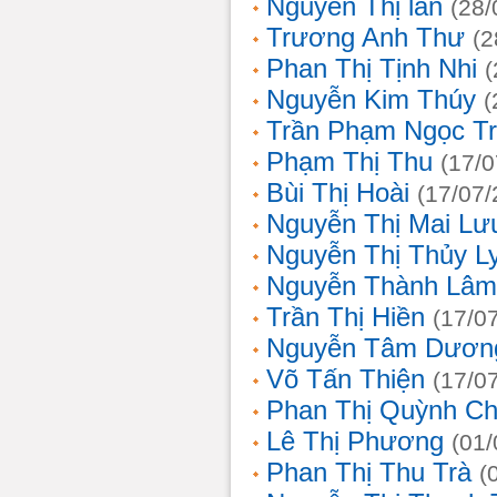
Nguyễn Thị lan
(28/
Trương Anh Thư
(2
Phan Thị Tịnh Nhi
(
Nguyễn Kim Thúy
(
Trần Phạm Ngọc T
Phạm Thị Thu
(17/0
Bùi Thị Hoài
(17/07/
Nguyễn Thị Mai Lư
Nguyễn Thị Thủy L
Nguyễn Thành Lâm
Trần Thị Hiền
(17/0
Nguyễn Tâm Dươn
Võ Tấn Thiện
(17/0
Phan Thị Quỳnh Ch
Lê Thị Phương
(01/
Phan Thị Thu Trà
(