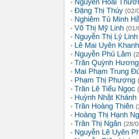
Nguyễn Hoài Thươ
Đặng Thị Thúy
(02/
Nghiêm Tú Minh H
Võ Thị Mỹ Linh
(01/
Nguyễn Thị Lý Linh
Lê Mai Uyên Khanh
Nguyễn Phú Lâm
(
Trần Quỳnh Hương
Mai Phạm Trung Đ
Phạm Thị Phượng
Trần Lê Tiểu Ngọc
Huỳnh Nhật Khánh
Trần Hoàng Thiên
(
Hoàng Thị Hạnh N
Trần Thị Ngân
(28/
Nguyễn Lê Uyên P