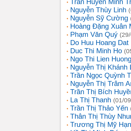
Trần Huyền Minh T
Nguyễn Thùy Linh
Nguyễn Sỹ Cường
Hoàng Đặng Xuân 
Phạm Văn Quý
(29
Do Huu Hoang Dat
Duc Thi Minh Ho
(0
Ngo Thi Lien Huon
Nguyễn Thị Khánh 
Trần Ngọc Quỳnh T
Nguyễn Thị Trâm A
Trần Thị Bích Huyề
La Thị Thanh
(01/09
Trần Thị Thảo Yến
Thân Thị Thùy Nhu
Trương Thị Mỹ Hạ