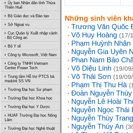
Ủy ban Nhân dân tỉnh Thừa
Thiên Huế
Bộ Giáo dục và Đào tạo
Những sinh viên kh
Sở Ngoại vụ
Trương Văn Quốc 
Cục Quản lý Xuất nhập cảnh
Võ Huy Hoàng
(17/
- Bộ Công an
Phạm Huỳnh Nhân
Bộ Y tế
Nguyễn Gia Uyên N
Công ty Microsoft, Việt Nam
Phan Nam Bảo Ch
Công ty TNHH Vietnam
Võ Diệu Linh
(19/09
Center Power Tech
Võ Thái Sơn
(19/09
Trung tâm Hỗ trợ PTCS bà
mẹ&trẻ SS VN
Phạm Thị Thu Hà
(
Trường Đại học Sư phạm
Đoàn Nguyễn Thùy
Trường Đại học Khoa học
Nguyễn Lê Hoài Th
Trường Đại học Y Dược
Nguyễn Ngọc Thái
HUAF Trường Đại học Nông
Nguyễn Thùy Tran
Lâm
Nguyễn Thúy An
(3
Trường Đại học Nghệ thuật