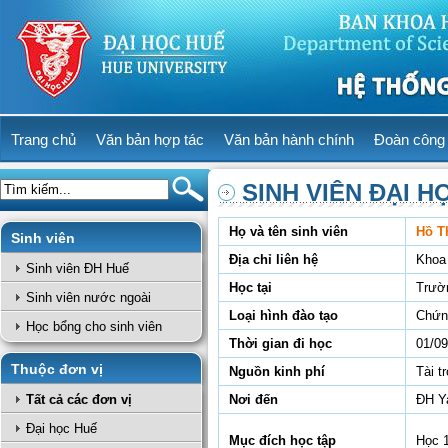
Trang chủ
Văn bản hợp tác
Văn bản hành chính
Đoàn công 
SINH VIÊN ĐẠI H
Họ và tên sinh viên
Hồ T
Sinh viên
Địa chỉ liên hệ
Khoa
Sinh viên ĐH Huế
Học tại
Trườ
Sinh viên nước ngoài
Loại hình đào tạo
Chứn
Học bổng cho sinh viên
Thời gian đi học
01/09
Thuộc đơn vị
Nguồn kinh phí
Tài t
Tất cả các đơn vị
Nơi đến
ĐH Y
Đại học Huế
Mục đích học tập
Học 