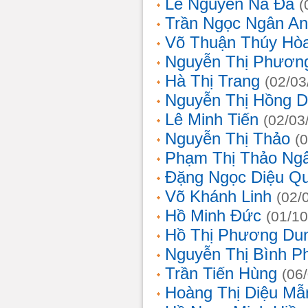
Lê Nguyễn Na Đa
(
Trần Ngọc Ngân A
Võ Thuận Thúy Hò
Nguyễn Thị Phươn
Hà Thị Trang
(02/03
Nguyễn Thị Hồng D
Lê Minh Tiến
(02/03
Nguyễn Thị Thảo
(
Phạm Thị Thảo Ng
Đặng Ngọc Diệu Q
Võ Khánh Linh
(02/
Hồ Minh Đức
(01/10
Hồ Thị Phương Du
Nguyễn Thị Bình 
Trần Tiến Hùng
(06
Hoàng Thị Diệu Mẫ