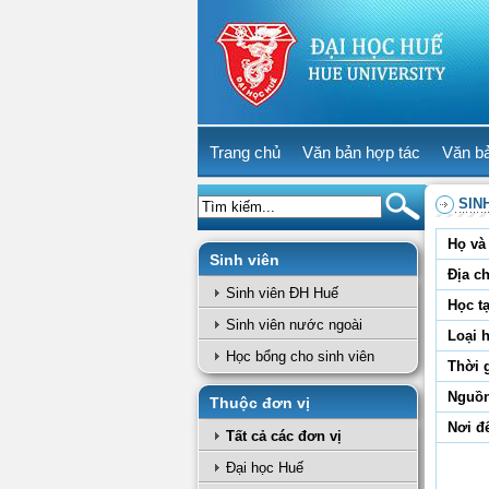
Trang chủ
Văn bản hợp tác
Văn b
SIN
Họ và 
Sinh viên
Địa ch
Sinh viên ĐH Huế
Học tạ
Sinh viên nước ngoài
Loại 
Học bổng cho sinh viên
Thời 
Nguồn
Thuộc đơn vị
Nơi đ
Tất cả các đơn vị
Đại học Huế