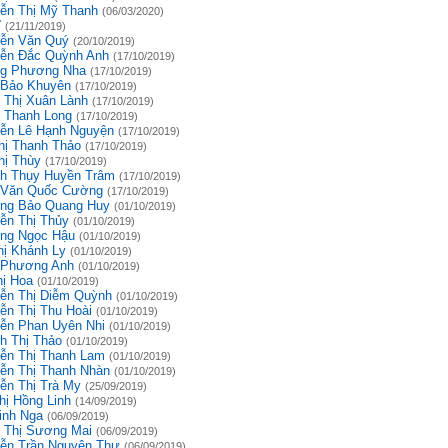
ễn Thị Mỹ Thanh
(06/03/2020)
ĩ
(21/11/2019)
ễn Văn Quý
(20/10/2019)
ễn Đắc Quỳnh Anh
(17/10/2019)
g Phương Nha
(17/10/2019)
 Bảo Khuyên
(17/10/2019)
 Thị Xuân Lành
(17/10/2019)
 Thanh Long
(17/10/2019)
ễn Lê Hạnh Nguyện
(17/10/2019)
hị Thanh Thảo
(17/10/2019)
hị Thùy
(17/10/2019)
h Thụy Huyền Trâm
(17/10/2019)
 Văn Quốc Cường
(17/10/2019)
ng Bảo Quang Huy
(01/10/2019)
ễn Thị Thủy
(01/10/2019)
ng Ngọc Hậu
(01/10/2019)
hị Khánh Ly
(01/10/2019)
 Phương Anh
(01/10/2019)
hị Hoa
(01/10/2019)
ễn Thị Diễm Quỳnh
(01/10/2019)
ễn Thị Thu Hoài
(01/10/2019)
ễn Phan Uyên Nhi
(01/10/2019)
h Thị Thảo
(01/10/2019)
ễn Thị Thanh Lam
(01/10/2019)
ễn Thị Thanh Nhàn
(01/10/2019)
ễn Thị Trà My
(25/09/2019)
hị Hồng Linh
(14/09/2019)
inh Nga
(06/09/2019)
 Thị Sương Mai
(06/09/2019)
ễn Trần Nguyên Thư
(06/09/2019)