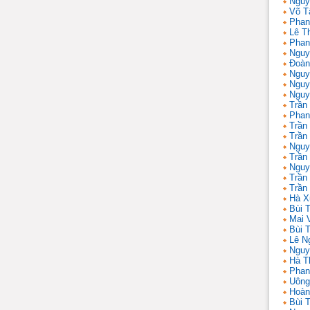
Nguy
Võ T
Phan
Lê T
Phan
Nguy
Đoàn
Nguy
Nguy
Nguy
Trần
Phan
Trần
Trần
Nguy
Trần
Nguy
Trần 
Trần
Hà X
Bùi T
Mai 
Bùi T
Lê N
Nguy
Hà T
Phan
Uông
Hoàn
Bùi 