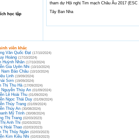
tham dự Hội nghị Tim mạch Châu Âu 2017 (ESC 
Tây Ban Nha
ích học tập
inh viên khác
ng Văn Quốc Đạt
(17/10/2024)
uy Hoàng
(17/10/2024)
 Huỳnh Nhân
(17/10/2024)
ễn Gia Uyên Nhi
(10/10/2024)
 Nam Bảo Châu
(10/10/2024)
iệu Linh
(19/09/2024)
hái Sơn
(19/09/2024)
 Thị Thu Hà
(17/09/2024)
 Nguyễn Thùy An
(01/09/2024)
ễn Lê Hoài Thu
(01/09/2024)
ễn Ngọc Thái Duy
(01/09/2024)
ễn Thùy Trang
(01/09/2024)
ễn Thúy An
(30/08/2024)
hanh Mỹ Trinh
(30/08/2024)
g Thị Trang
(02/03/2023)
Thị Anh Thi
(02/03/2023)
hị Hoài Thao
(02/03/2023)
 Thị Thủy Ngân
(02/03/2023)
ễn Kim Kiều Nhi
(02/03/2023)