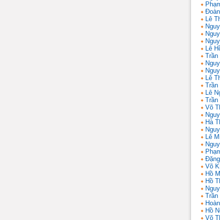
Phạm
Đoàn
Lê Th
Nguy
Nguy
Nguy
Lê H
Trần
Nguy
Nguy
Lê T
Trần 
Lê N
Trần
Võ T
Nguy
Hà T
Nguy
Lê M
Nguy
Phạm
Đặng
Võ K
Hồ M
Hồ T
Nguy
Trần
Hoàn
Hồ N
Võ T