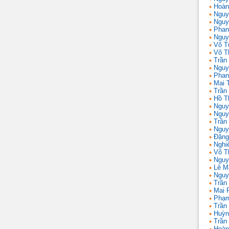
Hoàn
Nguy
Nguy
Phan
Nguy
Võ T
Võ T
Trần 
Nguy
Phan
Mai 
Trần
Hồ T
Nguy
Nguy
Trần
Nguy
Đặng
Nghi
Võ T
Nguy
Lê M
Nguy
Trần
Mai 
Phạm
Trần
Huỳn
Trần
Hoàn