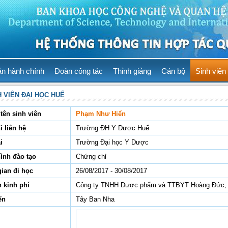
ản hành chính
Đoàn công tác
Thỉnh giảng
Cán bộ
Sinh viên
H VIÊN ĐẠI HỌC HUẾ
tên sinh viên
Phạm Như Hiển
ỉ liên hệ
Trường ĐH Y Dược Huế
i
Trường Đại học Y Dược
hình đào tạo
Chứng chỉ
gian đi học
26/08/2017 - 30/08/2017
 kinh phí
Công ty TNHH Dược phẩm và TTBYT Hoàng Đức, 
ến
Tây Ban Nha