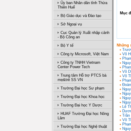
Ủy ban Nhân dân tỉnh Thừa
Thiên Huế
Mục đ
Bộ Giáo dục và Đào tạo
Sở Ngoại vụ
Cục Quản lý Xuất nhập cảnh
- Bộ Công an
Những s
Bộ Y tế
Trươ
Công ty Microsoft, Việt Nam
Võ H
Phạm
Công ty TNHH Vietnam
Nguy
Center Power Tech
Phan
Võ D
Trung tâm Hỗ trợ PTCS bà
Võ T
mẹ&trẻ SS VN
Phạm
Đoàn
Trường Đại học Sư phạm
Nguy
Nguy
Trường Đại học Khoa học
Nguy
Nguy
Trường Đại học Y Dược
Lê T
Dươn
HUAF Trường Đại học Nông
Trần 
Lâm
Võ T
Phạm
Trường Đại học Nghệ thuật
Nguy