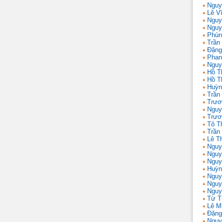
Nguy
Lê V
Nguy
Nguy
Phùn
Trần
Đặng
Phan
Nguy
Hồ T
Hồ T
Huỳn
Trần
Trươ
Nguy
Trươ
Tô T
Trần
Lê T
Nguy
Nguy
Nguy
Huỳn
Nguy
Nguy
Nguy
Từ T
Lê M
Đặng
Nguy