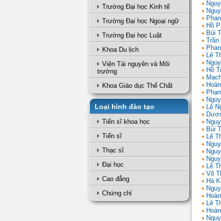
Nguy
Trường Đại học Kinh tế
Nguy
Phan
Trường Đại học Ngoại ngữ
Hồ P
Bùi 
Trường Đại học Luật
Trần
Phan
Khoa Du lịch
Lê T
Nguy
Viện Tài nguyên và Môi
Hồ T
trường
Mạch
Hoàn
Khoa Giáo dục Thể Chất
Phạm
Nguy
Loại hình đào tạo
Lê N
Dươn
Tiến sĩ khoa học
Nguy
Bùi 
Tiến sĩ
Lê T
Nguy
Thạc sĩ
Nguy
Nguy
Đại học
Lê Th
Võ T
Cao đẳng
Hà K
Nguy
Chứng chỉ
Hoàn
Lê T
Hoàn
Nguy