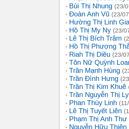
Bùi Thị Nhung
(23/0
Đoàn Anh Vũ
(23/07
Hường Thị Linh Gi
Hồ Thị My Ny
(23/0
Lê Thị Bích Trâm
(
Hồ Thị Phượng Th
Riah Thị Diều
(23/0
Tôn Nữ Quỳnh Loa
Trần Mạnh Hùng
(2
Trần Đình Hưng
(2
Trần Thị Kim Khuê
Trần Nguyễn Thị L
Phan Thùy Linh
(11
Lê Thị Tuyết Liên
(
Phạm Thị Anh Thư
Nguyễn Hữu Thiên