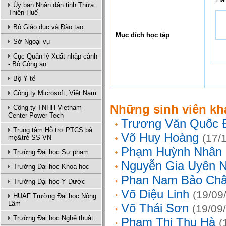
Ủy ban Nhân dân tỉnh Thừa
Thiên Huế
Bộ Giáo dục và Đào tạo
Mục đích học tập
Sở Ngoại vụ
Cục Quản lý Xuất nhập cảnh
- Bộ Công an
Bộ Y tế
Công ty Microsoft, Việt Nam
Những sinh viên kh
Công ty TNHH Vietnam
Center Power Tech
Trương Văn Quốc 
Trung tâm Hỗ trợ PTCS bà
Võ Huy Hoàng
(17/
mẹ&trẻ SS VN
Phạm Huỳnh Nhân
Trường Đại học Sư phạm
Nguyễn Gia Uyên N
Trường Đại học Khoa học
Phan Nam Bảo Ch
Trường Đại học Y Dược
Võ Diệu Linh
(19/09
HUAF Trường Đại học Nông
Lâm
Võ Thái Sơn
(19/09
Trường Đại học Nghệ thuật
Phạm Thị Thu Hà
(