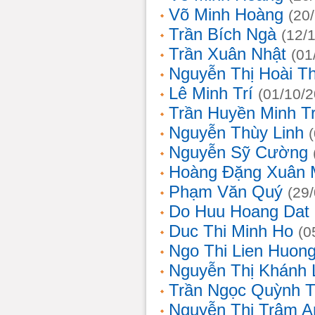
Võ Minh Hoàng
(20
Trần Bích Ngà
(12/
Trần Xuân Nhật
(01
Nguyễn Thị Hoài T
Lê Minh Trí
(01/10/
Trần Huyền Minh T
Nguyễn Thùy Linh
Nguyễn Sỹ Cường
Hoàng Đặng Xuân 
Phạm Văn Quý
(29
Do Huu Hoang Dat
Duc Thi Minh Ho
(0
Ngo Thi Lien Huon
Nguyễn Thị Khánh 
Trần Ngọc Quỳnh T
Nguyễn Thị Trâm A