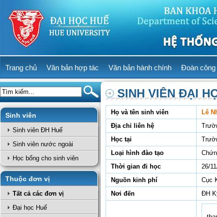
Trang chủ
Văn bản hợp tác
Văn bản hành chính
Đoàn công 
SINH VIÊN ĐẠI H
Họ và tên sinh viên
Lê N
Sinh viên
Địa chỉ liên hệ
Trườ
Sinh viên ĐH Huế
Học tại
Trườ
Sinh viên nước ngoài
Loại hình đào tạo
Chứn
Học bổng cho sinh viên
Thời gian đi học
26/11
Thuộc đơn vị
Nguồn kinh phí
Cục 
Tất cả các đơn vị
Nơi đến
ĐH Kỹ
Đại học Huế
tha