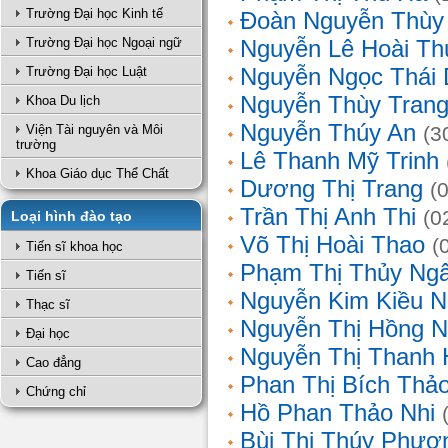
Trường Đại học Kinh tế
Đoàn Nguyễn Thùy
Trường Đại học Ngoại ngữ
Nguyễn Lê Hoài Th
Nguyễn Ngọc Thái
Trường Đại học Luật
Nguyễn Thùy Tran
Khoa Du lịch
Nguyễn Thúy An
Viện Tài nguyên và Môi
(3
trường
Lê Thanh Mỹ Trinh
Khoa Giáo dục Thể Chất
Dương Thị Trang
(
Trần Thị Anh Thi
(0
Loại hình đào tạo
Võ Thị Hoài Thao
(
Tiến sĩ khoa học
Phạm Thị Thủy Ng
Tiến sĩ
Nguyễn Kim Kiều N
Thạc sĩ
Nguyễn Thị Hồng 
Đại học
Nguyễn Thị Thanh 
Cao đẳng
Phan Thị Bích Thả
Chứng chỉ
Hồ Phan Thảo Nhi
Bùi Thị Thúy Phươ