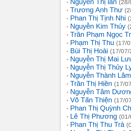
Nguyễn Thị lan
(28/
Trương Anh Thư
(2
Phan Thị Tịnh Nhi
(
Nguyễn Kim Thúy
(
Trần Phạm Ngọc T
Phạm Thị Thu
(17/0
Bùi Thị Hoài
(17/07/
Nguyễn Thị Mai Lư
Nguyễn Thị Thủy L
Nguyễn Thành Lâm
Trần Thị Hiền
(17/0
Nguyễn Tâm Dươn
Võ Tấn Thiện
(17/0
Phan Thị Quỳnh Ch
Lê Thị Phương
(01/
Phan Thị Thu Trà
(