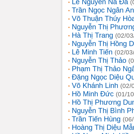
Lê Nguyễn Na Đa
(
Trần Ngọc Ngân A
Võ Thuận Thúy Hò
Nguyễn Thị Phươn
Hà Thị Trang
(02/03
Nguyễn Thị Hồng D
Lê Minh Tiến
(02/03
Nguyễn Thị Thảo
(
Phạm Thị Thảo Ng
Đặng Ngọc Diệu Q
Võ Khánh Linh
(02/
Hồ Minh Đức
(01/10
Hồ Thị Phương Du
Nguyễn Thị Bình 
Trần Tiến Hùng
(06
Hoàng Thị Diệu Mẫ