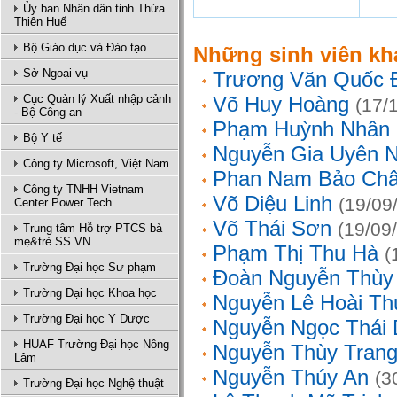
Ủy ban Nhân dân tỉnh Thừa
Thiên Huế
Bộ Giáo dục và Đào tạo
Những sinh viên kh
Sở Ngoại vụ
Trương Văn Quốc 
Cục Quản lý Xuất nhập cảnh
Võ Huy Hoàng
(17/
- Bộ Công an
Phạm Huỳnh Nhân
Bộ Y tế
Nguyễn Gia Uyên N
Công ty Microsoft, Việt Nam
Phan Nam Bảo Ch
Công ty TNHH Vietnam
Võ Diệu Linh
(19/09
Center Power Tech
Võ Thái Sơn
(19/09
Trung tâm Hỗ trợ PTCS bà
mẹ&trẻ SS VN
Phạm Thị Thu Hà
(
Trường Đại học Sư phạm
Đoàn Nguyễn Thùy
Trường Đại học Khoa học
Nguyễn Lê Hoài Th
Trường Đại học Y Dược
Nguyễn Ngọc Thái
HUAF Trường Đại học Nông
Nguyễn Thùy Tran
Lâm
Nguyễn Thúy An
(3
Trường Đại học Nghệ thuật