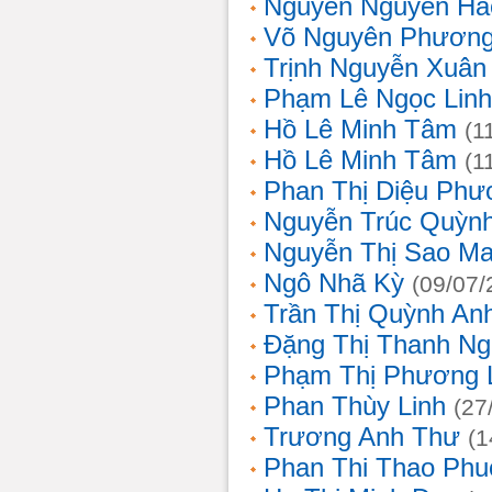
Nguyễn Nguyên Hả
Võ Nguyên Phươn
Trịnh Nguyễn Xuâ
Phạm Lê Ngọc Linh
Hồ Lê Minh Tâm
(1
Hồ Lê Minh Tâm
(1
Phan Thị Diệu Phư
Nguyễn Trúc Quỳn
Nguyễn Thị Sao Ma
Ngô Nhã Kỳ
(09/07/
Trần Thị Quỳnh An
Đặng Thị Thanh Ng
Phạm Thị Phương 
Phan Thùy Linh
(27
Trương Anh Thư
(1
Phan Thi Thao Phu