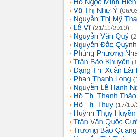
Hồ Ngọc Minh Hiền
Võ Thị Như Ý
(06/0
Nguyễn Thị Mỹ Th
Lê Vĩ
(21/11/2019)
Nguyễn Văn Quý
(
Nguyễn Đắc Quỳnh
Phùng Phương Nh
Trần Bảo Khuyên
(
Đặng Thị Xuân Làn
Phan Thanh Long
(
Nguyễn Lê Hạnh N
Hồ Thị Thanh Thảo
Hồ Thị Thùy
(17/10
Huỳnh Thụy Huyền
Trần Văn Quốc Cư
Trương Bảo Quang