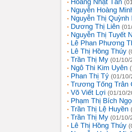
Hoàng Nhật Tân
(0
Nguyễn Hoàng Min
Nguyễn Thị Quỳnh 
Dương Thị Liên
(01
Nguyễn Thị Tuyết 
Lê Phan Phương T
Lê Thị Hồng Thúy
(
Trần Thị My
(01/10/
Ngô Thi Kim Uyên
Phan Thị Tý
(01/10/
Trương Tống Trân
Võ Viết Lợi
(01/10/2
Phạm Thị Bích Ngọ
Trần Thị Lệ Huyền
Trần Thị My
(01/10/
Lê Thị Hồng Thúy
(