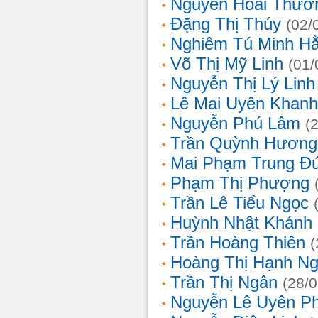
Nguyễn Hoài Thươ
Đặng Thị Thúy
(02/
Nghiêm Tú Minh H
Võ Thị Mỹ Linh
(01/
Nguyễn Thị Lý Linh
Lê Mai Uyên Khanh
Nguyễn Phú Lâm
(
Trần Quỳnh Hương
Mai Phạm Trung Đ
Phạm Thị Phượng
Trần Lê Tiểu Ngọc
Huỳnh Nhật Khánh
Trần Hoàng Thiên
(
Hoàng Thị Hạnh N
Trần Thị Ngân
(28/
Nguyễn Lê Uyên P