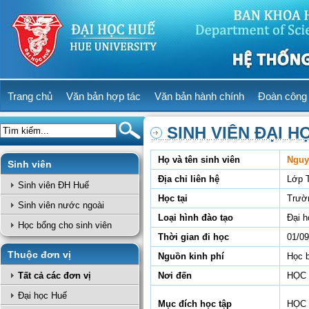
Trang chủ
Văn bản hợp tác
Văn bản hành chính
Đoàn công 
SINH VIÊN ĐẠI H
Họ và tên sinh viên
Nguy
Sinh viên
Địa chỉ liên hệ
Lớp 
Sinh viên ĐH Huế
Học tại
Trườ
Sinh viên nước ngoài
Loại hình đào tạo
Đại h
Học bổng cho sinh viên
Thời gian đi học
01/09
Thuộc đơn vị
Nguồn kinh phí
Học 
Tất cả các đơn vị
Nơi đến
HỌC
Đại học Huế
Mục đích học tập
HỌC 