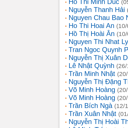
Ho Thi Minh Duc
(0
Nguyễn Thanh Hải
Nguyen Chau Bao 
Ho Thi Hoai An
(10/
Hồ Thị Hoài Ân
(10
Nguyen Thi Nhat L
Tran Ngoc Quynh 
Nguyễn Thị Xuân 
Lê Nhật Quỳnh
(26/
Trần Minh Nhật
(20
Nguyễn Thị Đặng 
Võ Minh Hoàng
(20
Võ Minh Hoàng
(20
Trần Bích Ngà
(12/
Trần Xuân Nhật
(01
Nguyễn Thị Hoài T