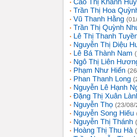
Cao Thị Khánh Hu
Trần Thị Hoa Quỳn
Vũ Thanh Hằng
(01
Trần Thị Quỳnh Nh
Lê Thị Thanh Tuyề
Nguyễn Thị Diệu H
Lê Bá Thành Nam
Ngô Thị Liên Hươn
Phạm Như Hiển
(26
Phan Thanh Long
(
Nguyễn Lê Hạnh N
Đặng Thị Xuân Làn
Nguyễn Thọ
(23/08/
Nguyễn Song Hiếu
Nguyễn Thị Thánh
Hoàng Thị Thu Hà