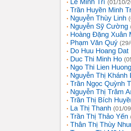
Lê Minh Trí
(01/10/
Trần Huyền Minh T
Nguyễn Thùy Linh
Nguyễn Sỹ Cường
Hoàng Đặng Xuân 
Phạm Văn Quý
(29
Do Huu Hoang Dat
Duc Thi Minh Ho
(0
Ngo Thi Lien Huon
Nguyễn Thị Khánh 
Trần Ngọc Quỳnh T
Nguyễn Thị Trâm A
Trần Thị Bích Huyề
La Thị Thanh
(01/09
Trần Thị Thảo Yến
Thân Thị Thùy Nhu