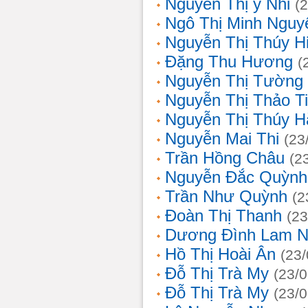
Nguyễn Thị ý Nhi
(
Ngô Thị Minh Nguy
Nguyễn Thị Thúy H
Đặng Thu Hương
(
Nguyễn Thị Tường
Nguyễn Thị Thảo T
Nguyễn Thị Thúy H
Nguyễn Mai Thi
(23
Trần Hồng Châu
(2
Nguyễn Đắc Quỳnh
Trần Như Quỳnh
(2
Đoàn Thị Thanh
(23
Dương Đình Lam N
Hồ Thị Hoài Ân
(23
Đỗ Thị Trà My
(23/
Đỗ Thị Trà My
(23/