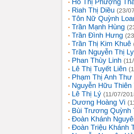
Hồ Thị Phượng Th
Riah Thị Diều
(23/0
Tôn Nữ Quỳnh Loa
Trần Mạnh Hùng
(2
Trần Đình Hưng
(2
Trần Thị Kim Khuê
Trần Nguyễn Thị L
Phan Thùy Linh
(11
Lê Thị Tuyết Liên
(
Phạm Thị Anh Thư
Nguyễn Hữu Thiên
Lê Thị Lý
(11/07/201
Dương Hoàng Vi
(1
Bùi Trương Quỳnh 
Đoàn Khánh Nguyê
Đoàn Triệu Khánh 