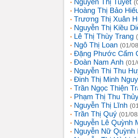
Nguyễn Thị Tuyết
(
Hoàng Thị Bảo Hiế
Trương Thị Xuân 
Nguyễn Thị Kiều D
Lê Thị Thùy Trang
Ngô Thị Loan
(01/0
Đặng Phước Cẩm 
Đoàn Nam Anh
(01
Nguyễn Thi Thu Hu
Đinh Thị Minh Nguy
Trần Ngọc Thiện T
Phạm Thị Thu Thủ
Nguyễn Thị Lĩnh
(0
Trần Thị Quý
(01/08
Nguyễn Lê Quỳnh 
Nguyễn Nữ Quỳnh