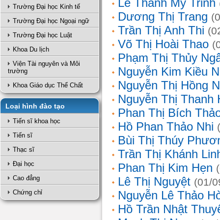
Lê Thanh Mỹ Trinh
Trường Đại học Kinh tế
Dương Thị Trang
(
Trường Đại học Ngoại ngữ
Trần Thị Anh Thi
(0
Trường Đại học Luật
Võ Thị Hoài Thao
(
Khoa Du lịch
Phạm Thị Thủy Ng
Viện Tài nguyên và Môi
Nguyễn Kim Kiều N
trường
Nguyễn Thị Hồng 
Khoa Giáo dục Thể Chất
Nguyễn Thị Thanh 
Loại hình đào tạo
Phan Thị Bích Thả
Tiến sĩ khoa học
Hồ Phan Thảo Nhi
Tiến sĩ
Bùi Thị Thúy Phươ
Thạc sĩ
Trần Thị Khánh Lin
Đại học
Phan Thị Kim Hẹn
Cao đẳng
Lê Thị Nguyệt
(01/0
Chứng chỉ
Nguyễn Lê Thảo H
Hồ Trần Nhật Thuy