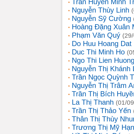
Trần Huyền Minh T
Nguyễn Thùy Linh
Nguyễn Sỹ Cường
Hoàng Đặng Xuân 
Phạm Văn Quý
(29
Do Huu Hoang Dat
Duc Thi Minh Ho
(0
Ngo Thi Lien Huon
Nguyễn Thị Khánh 
Trần Ngọc Quỳnh T
Nguyễn Thị Trâm A
Trần Thị Bích Huyề
La Thị Thanh
(01/09
Trần Thị Thảo Yến
Thân Thị Thùy Nhu
Trương Thị Mỹ Hạ