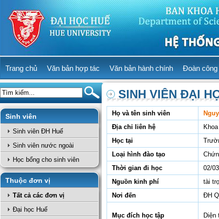
Trang chủ
Văn bản hợp tác
Văn bản hành chính
Đoàn công 
SINH VIÊN ĐẠI H
Họ và tên sinh viên
Nguy
Sinh viên
Địa chỉ liên hệ
Khoa
Sinh viên ĐH Huế
Học tại
Trườ
Sinh viên nước ngoài
Loại hình đào tạo
Chứn
Học bổng cho sinh viên
Thời gian đi học
02/03
Thuộc đơn vị
Nguồn kinh phí
tài tr
Tất cả các đơn vị
Nơi đến
ĐH Q
Đại học Huế
Mục đích học tập
Diện 