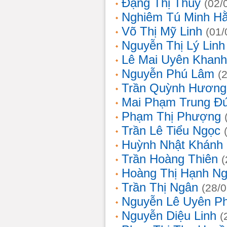
Đặng Thị Thúy
(02/
Nghiêm Tú Minh H
Võ Thị Mỹ Linh
(01/
Nguyễn Thị Lý Linh
Lê Mai Uyên Khanh
Nguyễn Phú Lâm
(
Trần Quỳnh Hương
Mai Phạm Trung Đ
Phạm Thị Phượng
Trần Lê Tiểu Ngọc
Huỳnh Nhật Khánh
Trần Hoàng Thiên
(
Hoàng Thị Hạnh N
Trần Thị Ngân
(28/
Nguyễn Lê Uyên P
Nguyễn Diệu Linh
(