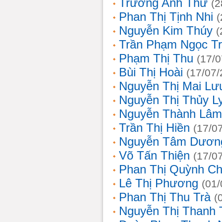
Trương Anh Thư
(2
Phan Thị Tịnh Nhi
(
Nguyễn Kim Thúy
(
Trần Phạm Ngọc T
Phạm Thị Thu
(17/0
Bùi Thị Hoài
(17/07/
Nguyễn Thị Mai Lư
Nguyễn Thị Thủy L
Nguyễn Thành Lâm
Trần Thị Hiền
(17/0
Nguyễn Tâm Dươn
Võ Tấn Thiện
(17/0
Phan Thị Quỳnh Ch
Lê Thị Phương
(01/
Phan Thị Thu Trà
(
Nguyễn Thị Thanh 