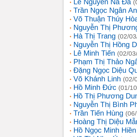
Lê Nguyễn Na Đa
(
Trần Ngọc Ngân A
Võ Thuận Thúy Hò
Nguyễn Thị Phươn
Hà Thị Trang
(02/03
Nguyễn Thị Hồng D
Lê Minh Tiến
(02/03
Phạm Thị Thảo Ng
Đặng Ngọc Diệu Q
Võ Khánh Linh
(02/
Hồ Minh Đức
(01/10
Hồ Thị Phương Du
Nguyễn Thị Bình 
Trần Tiến Hùng
(06
Hoàng Thị Diệu Mẫ
Hồ Ngọc Minh Hiền