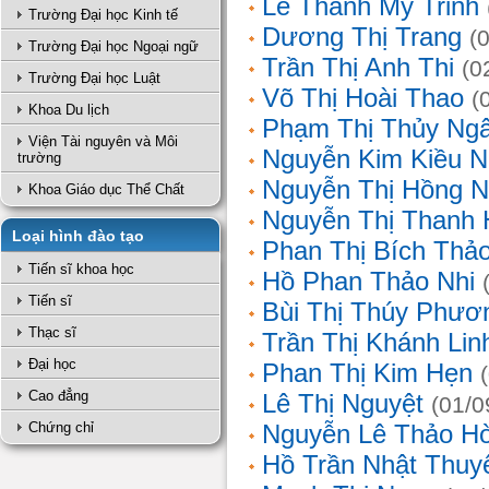
Lê Thanh Mỹ Trinh
Trường Đại học Kinh tế
Dương Thị Trang
(
Trường Đại học Ngoại ngữ
Trần Thị Anh Thi
(0
Trường Đại học Luật
Võ Thị Hoài Thao
(
Khoa Du lịch
Phạm Thị Thủy Ng
Viện Tài nguyên và Môi
Nguyễn Kim Kiều N
trường
Nguyễn Thị Hồng 
Khoa Giáo dục Thể Chất
Nguyễn Thị Thanh 
Loại hình đào tạo
Phan Thị Bích Thả
Tiến sĩ khoa học
Hồ Phan Thảo Nhi
Tiến sĩ
Bùi Thị Thúy Phươ
Thạc sĩ
Trần Thị Khánh Lin
Đại học
Phan Thị Kim Hẹn
Cao đẳng
Lê Thị Nguyệt
(01/0
Chứng chỉ
Nguyễn Lê Thảo H
Hồ Trần Nhật Thuy