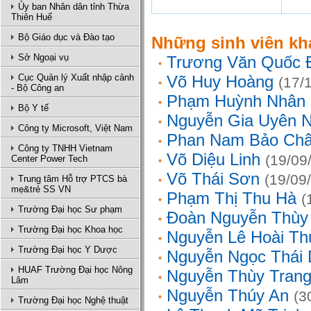
Ủy ban Nhân dân tỉnh Thừa
Thiên Huế
Bộ Giáo dục và Đào tạo
Những sinh viên kh
Sở Ngoại vụ
Trương Văn Quốc 
Cục Quản lý Xuất nhập cảnh
Võ Huy Hoàng
(17/
- Bộ Công an
Phạm Huỳnh Nhân
Bộ Y tế
Nguyễn Gia Uyên N
Công ty Microsoft, Việt Nam
Phan Nam Bảo Ch
Công ty TNHH Vietnam
Võ Diệu Linh
(19/09
Center Power Tech
Võ Thái Sơn
(19/09
Trung tâm Hỗ trợ PTCS bà
mẹ&trẻ SS VN
Phạm Thị Thu Hà
(
Trường Đại học Sư phạm
Đoàn Nguyễn Thùy
Trường Đại học Khoa học
Nguyễn Lê Hoài Th
Trường Đại học Y Dược
Nguyễn Ngọc Thái
HUAF Trường Đại học Nông
Nguyễn Thùy Tran
Lâm
Nguyễn Thúy An
(3
Trường Đại học Nghệ thuật