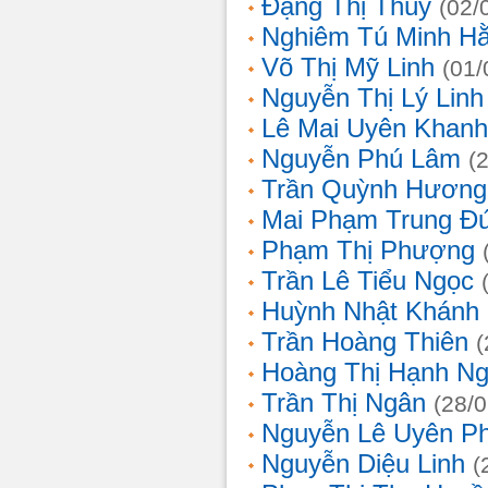
Đặng Thị Thúy
(02/
Nghiêm Tú Minh H
Võ Thị Mỹ Linh
(01/
Nguyễn Thị Lý Linh
Lê Mai Uyên Khanh
Nguyễn Phú Lâm
(
Trần Quỳnh Hương
Mai Phạm Trung Đ
Phạm Thị Phượng
Trần Lê Tiểu Ngọc
Huỳnh Nhật Khánh
Trần Hoàng Thiên
(
Hoàng Thị Hạnh N
Trần Thị Ngân
(28/
Nguyễn Lê Uyên P
Nguyễn Diệu Linh
(