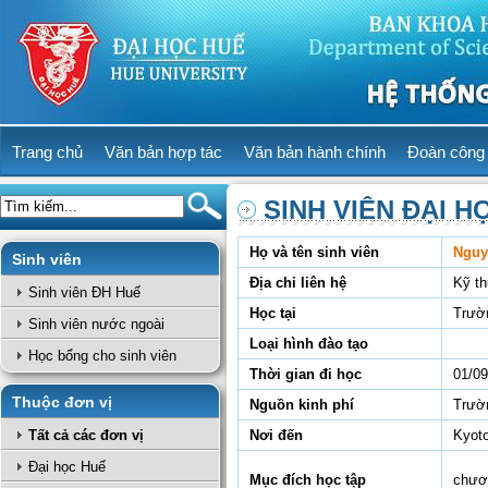
Trang chủ
Văn bản hợp tác
Văn bản hành chính
Đoàn công 
SINH VIÊN ĐẠI H
Họ và tên sinh viên
Nguy
Sinh viên
Địa chỉ liên hệ
Kỹ th
Sinh viên ĐH Huế
Học tại
Trườ
Sinh viên nước ngoài
Loại hình đào tạo
Học bổng cho sinh viên
Thời gian đi học
01/09
Thuộc đơn vị
Nguồn kinh phí
Trườn
Tất cả các đơn vị
Nơi đến
Kyoto
Đại học Huế
Mục đích học tập
chươn