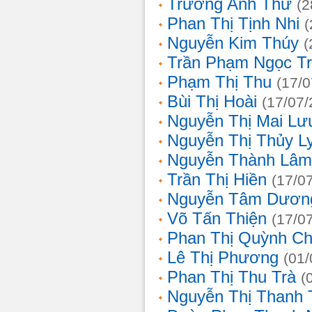
Trương Anh Thư
(2
Phan Thị Tịnh Nhi
(
Nguyễn Kim Thúy
(
Trần Phạm Ngọc T
Phạm Thị Thu
(17/0
Bùi Thị Hoài
(17/07/
Nguyễn Thị Mai Lư
Nguyễn Thị Thủy L
Nguyễn Thành Lâm
Trần Thị Hiền
(17/0
Nguyễn Tâm Dươn
Võ Tấn Thiện
(17/0
Phan Thị Quỳnh Ch
Lê Thị Phương
(01/
Phan Thị Thu Trà
(
Nguyễn Thị Thanh 