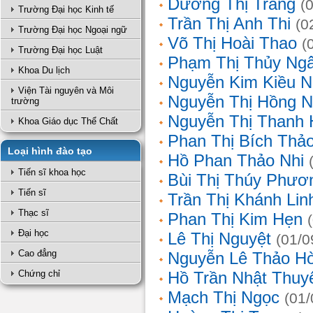
Dương Thị Trang
(
Trường Đại học Kinh tế
Trần Thị Anh Thi
(0
Trường Đại học Ngoại ngữ
Võ Thị Hoài Thao
(
Trường Đại học Luật
Phạm Thị Thủy Ng
Khoa Du lịch
Nguyễn Kim Kiều N
Viện Tài nguyên và Môi
Nguyễn Thị Hồng 
trường
Nguyễn Thị Thanh 
Khoa Giáo dục Thể Chất
Phan Thị Bích Thả
Loại hình đào tạo
Hồ Phan Thảo Nhi
Tiến sĩ khoa học
Bùi Thị Thúy Phươ
Tiến sĩ
Trần Thị Khánh Lin
Thạc sĩ
Phan Thị Kim Hẹn
Đại học
Lê Thị Nguyệt
(01/0
Cao đẳng
Nguyễn Lê Thảo H
Chứng chỉ
Hồ Trần Nhật Thuy
Mạch Thị Ngọc
(01/