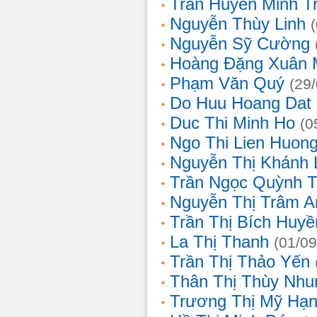
Trần Huyền Minh T
Nguyễn Thùy Linh
Nguyễn Sỹ Cường
Hoàng Đặng Xuân 
Phạm Văn Quý
(29
Do Huu Hoang Dat
Duc Thi Minh Ho
(0
Ngo Thi Lien Huon
Nguyễn Thị Khánh 
Trần Ngọc Quỳnh T
Nguyễn Thị Trâm A
Trần Thị Bích Huyề
La Thị Thanh
(01/09
Trần Thị Thảo Yến
Thân Thị Thùy Nhu
Trương Thị Mỹ Hạ