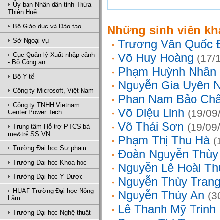
Ủy ban Nhân dân tỉnh Thừa
Thiên Huế
Bộ Giáo dục và Đào tạo
Những sinh viên kh
Sở Ngoại vụ
Trương Văn Quốc 
Cục Quản lý Xuất nhập cảnh
Võ Huy Hoàng
(17/
- Bộ Công an
Phạm Huỳnh Nhân
Bộ Y tế
Nguyễn Gia Uyên N
Công ty Microsoft, Việt Nam
Phan Nam Bảo Ch
Công ty TNHH Vietnam
Võ Diệu Linh
(19/09
Center Power Tech
Võ Thái Sơn
(19/09
Trung tâm Hỗ trợ PTCS bà
mẹ&trẻ SS VN
Phạm Thị Thu Hà
(
Trường Đại học Sư phạm
Đoàn Nguyễn Thùy
Trường Đại học Khoa học
Nguyễn Lê Hoài Th
Trường Đại học Y Dược
Nguyễn Thùy Tran
HUAF Trường Đại học Nông
Nguyễn Thúy An
(3
Lâm
Lê Thanh Mỹ Trinh
Trường Đại học Nghệ thuật