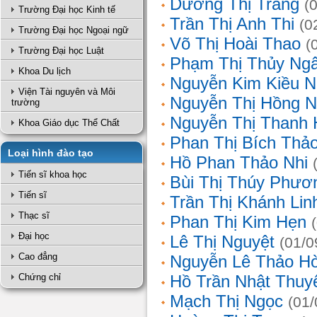
Dương Thị Trang
(
Trường Đại học Kinh tế
Trần Thị Anh Thi
(0
Trường Đại học Ngoại ngữ
Võ Thị Hoài Thao
(
Trường Đại học Luật
Phạm Thị Thủy Ng
Khoa Du lịch
Nguyễn Kim Kiều N
Viện Tài nguyên và Môi
Nguyễn Thị Hồng 
trường
Nguyễn Thị Thanh 
Khoa Giáo dục Thể Chất
Phan Thị Bích Thả
Loại hình đào tạo
Hồ Phan Thảo Nhi
Tiến sĩ khoa học
Bùi Thị Thúy Phươ
Tiến sĩ
Trần Thị Khánh Lin
Thạc sĩ
Phan Thị Kim Hẹn
Đại học
Lê Thị Nguyệt
(01/0
Cao đẳng
Nguyễn Lê Thảo H
Chứng chỉ
Hồ Trần Nhật Thuy
Mạch Thị Ngọc
(01/