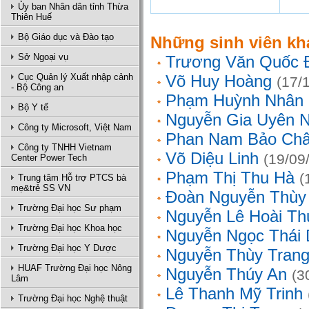
Ủy ban Nhân dân tỉnh Thừa
Thiên Huế
Bộ Giáo dục và Đào tạo
Những sinh viên kh
Sở Ngoại vụ
Trương Văn Quốc 
Cục Quản lý Xuất nhập cảnh
Võ Huy Hoàng
(17/
- Bộ Công an
Phạm Huỳnh Nhân
Bộ Y tế
Nguyễn Gia Uyên N
Công ty Microsoft, Việt Nam
Phan Nam Bảo Ch
Công ty TNHH Vietnam
Võ Diệu Linh
(19/09
Center Power Tech
Phạm Thị Thu Hà
(
Trung tâm Hỗ trợ PTCS bà
mẹ&trẻ SS VN
Đoàn Nguyễn Thùy
Trường Đại học Sư phạm
Nguyễn Lê Hoài Th
Trường Đại học Khoa học
Nguyễn Ngọc Thái
Trường Đại học Y Dược
Nguyễn Thùy Tran
HUAF Trường Đại học Nông
Nguyễn Thúy An
(3
Lâm
Lê Thanh Mỹ Trinh
Trường Đại học Nghệ thuật