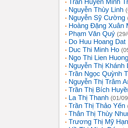
Trần Huyền Minh T
Nguyễn Thùy Linh
Nguyễn Sỹ Cường
Hoàng Đặng Xuân 
Phạm Văn Quý
(29
Do Huu Hoang Dat
Duc Thi Minh Ho
(0
Ngo Thi Lien Huon
Nguyễn Thị Khánh 
Trần Ngọc Quỳnh T
Nguyễn Thị Trâm A
Trần Thị Bích Huyề
La Thị Thanh
(01/09
Trần Thị Thảo Yến
Thân Thị Thùy Nhu
Trương Thị Mỹ Hạ