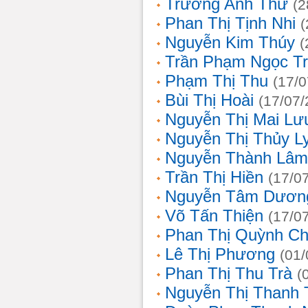
Trương Anh Thư
(2
Phan Thị Tịnh Nhi
(
Nguyễn Kim Thúy
(
Trần Phạm Ngọc T
Phạm Thị Thu
(17/0
Bùi Thị Hoài
(17/07/
Nguyễn Thị Mai Lư
Nguyễn Thị Thủy L
Nguyễn Thành Lâm
Trần Thị Hiền
(17/0
Nguyễn Tâm Dươn
Võ Tấn Thiện
(17/0
Phan Thị Quỳnh Ch
Lê Thị Phương
(01/
Phan Thị Thu Trà
(
Nguyễn Thị Thanh 