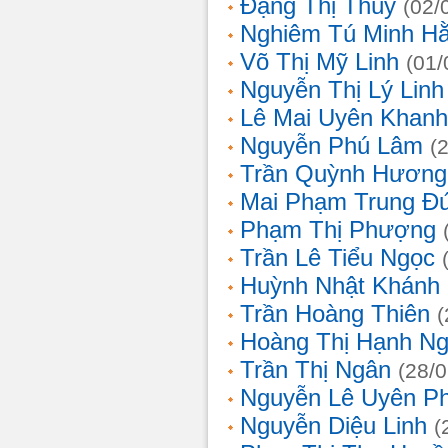
Đặng Thị Thúy
(02/
Nghiêm Tú Minh H
Võ Thị Mỹ Linh
(01/
Nguyễn Thị Lý Linh
Lê Mai Uyên Khanh
Nguyễn Phú Lâm
(
Trần Quỳnh Hương
Mai Phạm Trung Đ
Phạm Thị Phượng
Trần Lê Tiểu Ngọc
Huỳnh Nhật Khánh
Trần Hoàng Thiên
(
Hoàng Thị Hạnh N
Trần Thị Ngân
(28/
Nguyễn Lê Uyên P
Nguyễn Diệu Linh
(