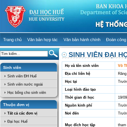
Trang chủ
Văn bản hợp tác
Văn bản hành chính
Đoàn công 
SINH VIÊN ĐẠI H
Họ và tên sinh viên
Võ T
Sinh viên
Địa chỉ liên hệ
Răng
Sinh viên ĐH Huế
Học tại
Trườ
Sinh viên nước ngoài
Loại hình đào tạo
Học bổng cho sinh viên
Thời gian đi học
19/09
Thuộc đơn vị
Nguồn kinh phí
Trườn
Tất cả các đơn vị
Nơi đến
Trườn
Đại học Huế
Mục đích học tập
tham 