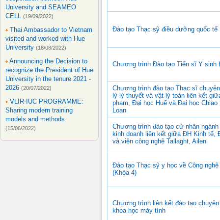
University and SEAMEO
CELL
(19/09/2022)
Đào tạo Thạc sỹ điều dưỡng quốc tế
Thai Ambassador to Vietnam
visited and worked with Hue
University
(18/08/2022)
Announcing the Decision to
Chương trình Đào tạo Tiến sĩ Y sinh 
recognize the President of Hue
University in the tenure 2021 -
2026
Chương trình đào tạo Thạc sĩ chuyê
(20/07/2022)
lý lý thuyết và vật lý toán liên kết g
VLIR-IUC PROGRAMME:
phạm, Đại học Huế và Đại học Chiao 
Sharing modern training
Loan
models and methods
Chương trình đào tạo cử nhân ngành 
(15/06/2022)
kinh doanh liên kết giữa ĐH Kinh tế,
và viện công nghệ Tallaght, Ailen
Đào tạo Thạc sỹ y học về Công nghệ 
(Khóa 4)
Chương trình liên kết đào tạo chuyê
khoa học máy tính