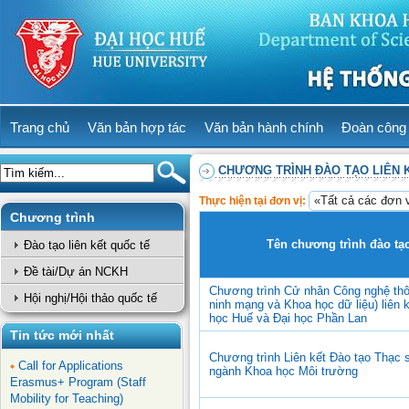
Trang chủ
Văn bản hợp tác
Văn bản hành chính
Đoàn công 
CHƯƠNG TRÌNH ĐÀO TẠO LIÊN 
Thực hiện tại đơn vị:
Chương trình
Tên chương trình đào tạ
Đào tạo liên kết quốc tế
Đề tài/Dự án NCKH
Chương trình Cử nhân Công nghệ thô
Hội nghị/Hội thảo quốc tế
ninh mạng và Khoa học dữ liệu) liên k
học Huế và Đại học Phần Lan
Tin tức mới nhất
Chương trình Liên kết Đào tạo Thạc 
Call for Applications
ngành Khoa học Môi trường
Erasmus+ Program (Staff
Mobility for Teaching)