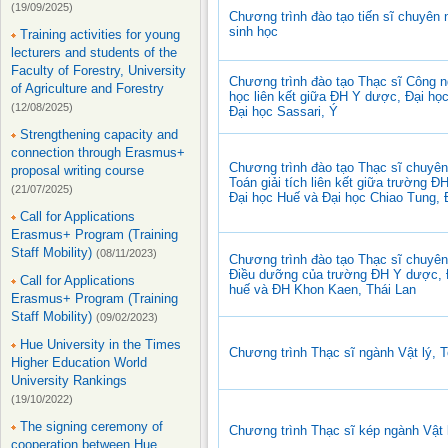
(19/09/2025)
Chương trình đào tạo tiến sĩ chuyên
sinh học
Training activities for young
lecturers and students of the
Faculty of Forestry, University
Chương trình đào tạo Thạc sĩ Công n
of Agriculture and Forestry
học liên kết giữa ĐH Y dược, Đại họ
(12/08/2025)
Đại học Sassari, Ý
Strengthening capacity and
connection through Erasmus+
Chương trình đào tạo Thạc sĩ chuyê
proposal writing course
Toán giải tích liên kết giữa trường 
(21/07/2025)
Đại học Huế và Đại học Chiao Tung, 
Call for Applications
Erasmus+ Program (Training
Staff Mobility)
(08/11/2023)
Chương trình đào tạo Thạc sĩ chuyê
Điều dưỡng của trường ĐH Y dược, 
Call for Applications
huế và ĐH Khon Kaen, Thái Lan
Erasmus+ Program (Training
Staff Mobility)
(09/02/2023)
Hue University in the Times
Chương trình Thạc sĩ ngành Vật lý, 
Higher Education World
University Rankings
(19/10/2022)
The signing ceremony of
Chương trình Thạc sĩ kép ngành Vật 
cooperation between Hue