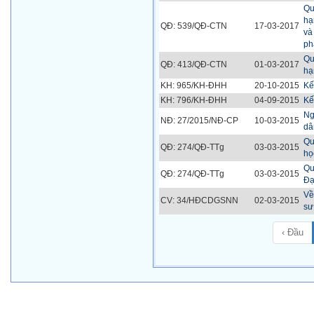
Qu
hạ
QĐ: 539/QĐ-CTN
17-03-2017
và
ph
Qu
QĐ: 413/QĐ-CTN
01-03-2017
hạ
KH: 965/KH-ĐHH
20-10-2015
Kế
KH: 796/KH-ĐHH
04-09-2015
Kế
Ng
NĐ: 27/2015/NĐ-CP
10-03-2015
dâ
Qu
QĐ: 274/QĐ-TTg
03-03-2015
họ
Qu
QĐ: 274/QĐ-TTg
03-03-2015
Đạ
Về
CV: 34/HĐCDGSNN
02-03-2015
sư
‹ Đầu