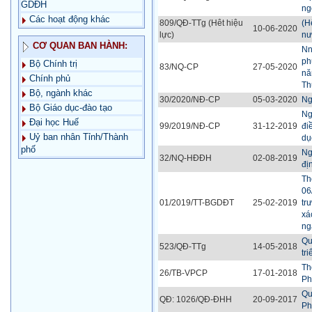
GDĐH
ng
Các hoạt động khác
809/QĐ-TTg (Hêt hiệu
(H
10-06-2020
lực)
nư
CƠ QUAN BAN HÀNH:
Nn
ph
Bộ Chính trị
83/NQ-CP
27-05-2020
nă
Chính phủ
Th
Bộ, ngành khác
30/2020/NĐ-CP
05-03-2020
Ng
Bộ Giáo dục-đào tạo
Ng
Đại học Huế
99/2019/NĐ-CP
31-12-2019
đi
Uỷ ban nhân Tỉnh/Thành
dụ
phố
Ng
32/NQ-HĐĐH
02-08-2019
đị
Th
06
01/2019/TT-BGDĐT
25-02-2019
tr
xá
ng
Qu
523/QĐ-TTg
14-05-2018
tr
Th
26/TB-VPCP
17-01-2018
Ph
Qu
QĐ: 1026/QĐ-ĐHH
20-09-2017
Ph