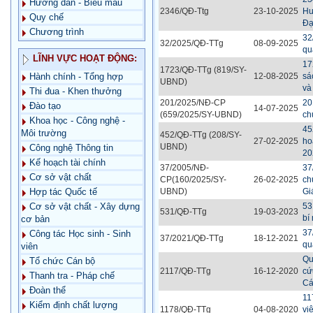
Hướng dẫn - Biểu mẫu
2346/QĐ-Ttg
23-10-2025
Hu
Quy chế
Đạ
Chương trình
32
32/2025/QĐ-TTg
08-09-2025
qu
LĨNH VỰC HOẠT ĐỘNG:
17
1723/QĐ-TTg (819/SY-
12-08-2025
sá
Hành chính - Tổng hợp
UBND)
và
Thi đua - Khen thưởng
201/2025/NĐ-CP
20
Đào tạo
14-07-2025
(659/2025/SY-UBND)
ch
Khoa học - Công nghệ -
45
Môi trường
452/QĐ-TTg (208/SY-
27-02-2025
ho
UBND)
Công nghệ Thông tin
20
Kế hoạch tài chính
37/2005/NĐ-
37
Cơ sở vật chất
CP(160/2025/SY-
26-02-2025
ch
UBND)
Gi
Hợp tác Quốc tế
53
Cơ sở vật chất - Xây dựng
531/QĐ-TTg
19-03-2023
bí
cơ bản
37
Công tác Học sinh - Sinh
37/2021/QĐ-TTg
18-12-2021
qu
viên
Qu
Tổ chức Cán bộ
2117/QĐ-TTg
16-12-2020
cứ
Thanh tra - Pháp chế
Cá
Đoàn thể
11
Kiểm định chất lượng
1178/QĐ-TTg
04-08-2020
vi