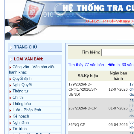
TRANG CHỦ
Tìm kiếm
:
LOẠI VĂN BẢN:
Tìm thấy 77 văn bản - Hiển thị 30 văn
Công văn - Văn bản điều
hành khác
Ngày ban
Số-Ký hiệu
hành
Quyết định
179/2026/NĐ-
17
Nghị Quyết
CP(417/2026/SY-
12-07-2026
ch
Thông tư
UBND)
Gi
Chỉ thị
26
Thông báo
hì
267/2026/NĐ-CP
01-07-2026
Luật - Pháp lệnh
lã
ch
Kế hoạch
86
Nghị định
86/NQ-CP
05-04-2026
kh
Tờ trình
23