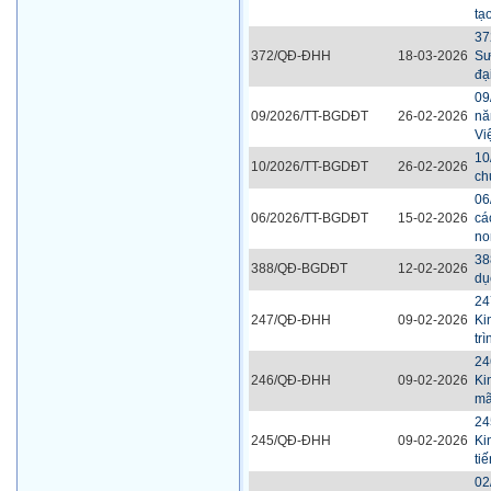
tạ
37
372/QĐ-ĐHH
18-03-2026
Sư
đạ
09
09/2026/TT-BGDĐT
26-02-2026
nă
Vi
10
10/2026/TT-BGDĐT
26-02-2026
ch
06
06/2026/TT-BGDĐT
15-02-2026
cá
no
38
388/QĐ-BGDĐT
12-02-2026
dụ
24
247/QĐ-ĐHH
09-02-2026
Ki
tr
24
246/QĐ-ĐHH
09-02-2026
Ki
mã
24
245/QĐ-ĐHH
09-02-2026
Ki
ti
02