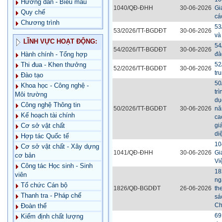
Hướng dẫn - Biểu mẫu
1040/QĐ-ĐHH
30-06-2026
Gi
Quy chế
cá
Chương trình
53
53/2026/TT-BGDĐT
30-06-2026
và
LĨNH VỰC HOẠT ĐỘNG:
54
54/2026/TT-BGDĐT
30-06-2026
đà
Hành chính - Tổng hợp
52
Thi đua - Khen thưởng
52/2026/TT-BGDĐT
30-06-2026
tr
Đào tạo
50
Khoa học - Công nghệ -
tr
Môi trường
dụ
Công nghệ Thông tin
50/2026/TT-BGDĐT
30-06-2026
nă
Kế hoạch tài chính
ca
gi
Cơ sở vật chất
di
Hợp tác Quốc tế
10
Cơ sở vật chất - Xây dựng
1041/QĐ-ĐHH
30-06-2026
Gi
cơ bản
Vi
Công tác Học sinh - Sinh
18
viên
ng
Tổ chức Cán bộ
1826/QĐ-BGDĐT
26-06-2026
th
Thanh tra - Pháp chế
sá
Ch
Đoàn thể
69
Kiểm định chất lượng