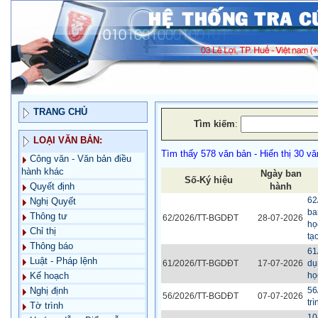
TRANG CHỦ
Tìm kiếm
:
LOẠI VĂN BẢN:
Tìm thấy 578 văn bản - Hiển thị 30 vă
Công văn - Văn bản điều
hành khác
Ngày ban
Số-Ký hiệu
hành
Quyết định
62
Nghị Quyết
ba
Thông tư
62/2026/TT-BGDĐT
28-07-2026
họ
Chỉ thị
tạo
Thông báo
61
Luật - Pháp lệnh
61/2026/TT-BGDĐT
17-07-2026
dụ
họ
Kế hoạch
56
Nghị định
56/2026/TT-BGDĐT
07-07-2026
tr
Tờ trình
10