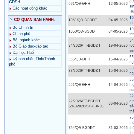
đư
GDĐH
691/QĐ-ĐHH
12-05-2026
si
Các hoạt động khác
H
10
CƠ QUAN BAN HÀNH:
1061/QĐ-BGDĐT
04-05-2026
tr
Bộ Chính trị
10
1050/QĐ-BGDĐT
04-05-2026
Chính phủ
tr
Bộ, ngành khác
34
34/2026/TT-BGDĐT
19-04-2026
lư
Bộ Giáo dục-đào tạo
si
Đại học Huế
55
Uỷ ban nhân Tỉnh/Thành
555/QĐ-ĐHH
15-04-2026
ng
phố
33
33/2026/TT-BGDĐT
15-04-2026
ng
55
551/QĐ-ĐHH
14-04-2026
hi
su
22
22/2026/TT-BGDĐT
đị
06-04-2026
(241/2026/SY-UBND)
sá
th
75
mớ
754/QĐ-BGDĐT
31-03-2026
th
th