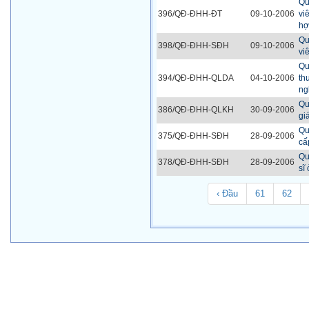
Qu
396/QĐ-ĐHH-ĐT
09-10-2006
vi
hợ
Qu
398/QĐ-ĐHH-SĐH
09-10-2006
vi
Qu
394/QĐ-ĐHH-QLDA
04-10-2006
th
ng
Qu
386/QĐ-ĐHH-QLKH
30-09-2006
gi
Qu
375/QĐ-ĐHH-SĐH
28-09-2006
cấ
Qu
378/QĐ-ĐHH-SĐH
28-09-2006
sĩ
‹ Đầu
61
62