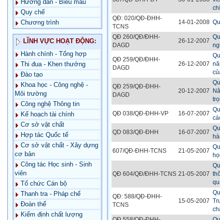
Hướng dẫn - Biểu mẫu
ch
Quy chế
QĐ: 020/QĐ-ĐHH-
14-01-2008
Qu
Chương trình
TCNS
QĐ 260/QĐ/ĐHH-
Qu
26-12-2007
LĨNH VỰC HOẠT ĐỘNG:
DAGD
ng
Hành chính - Tổng hợp
Qu
QĐ 259/QĐ/ĐHH-
26-12-2007
nă
Thi đua - Khen thưởng
DAGD
củ
Đào tạo
Qu
Khoa học - Công nghệ -
QĐ 259/QĐ-ĐHH-
20-12-2007
Nâ
Môi trường
DAGD
tr
Công nghệ Thông tin
Qu
QĐ 038/QĐ-ĐHH-VP
16-07-2007
Kế hoạch tài chính
cá
Cơ sở vật chất
Qu
QD 083/QĐ-ĐHH
16-07-2007
Hợp tác Quốc tế
hà
Cơ sở vật chất - Xây dựng
Qu
607/QĐ-ĐHH-TCNS
21-05-2007
cơ bản
họ
Công tác Học sinh - Sinh
Qu
viên
QĐ 604/QĐ/ĐHH-TCNS
21-05-2007
th
qu
Tổ chức Cán bộ
Qu
Thanh tra - Pháp chế
QĐ: 588/QĐ-ĐHH-
15-05-2007
Tr
Đoàn thể
TCNS
ch
Kiểm định chất lượng
QĐ 558/QĐ-ĐHH-
Qu