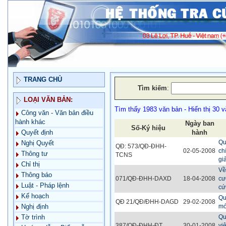
TRANG CHỦ
Tìm kiếm
:
LOẠI VĂN BẢN:
Tìm thấy 1983 văn bản - Hiển thị 30 
Công văn - Văn bản điều
hành khác
Ngày ban
Số-Ký hiệu
hành
Quyết định
Qu
Nghị Quyết
QĐ: 573/QĐ-ĐHH-
02-05-2008
ch
Thông tư
TCNS
gi
Chỉ thị
Về
Thông báo
071/QĐ-ĐHH-DAXD
18-04-2008
cư
Luật - Pháp lệnh
cứ
Kế hoạch
Qu
QĐ 21/QĐ/ĐHH-DAGD
29-02-2008
mớ
Nghị định
Qu
Tờ trình
387/QĐ-ĐHH-ĐT
30-01-2008
vi