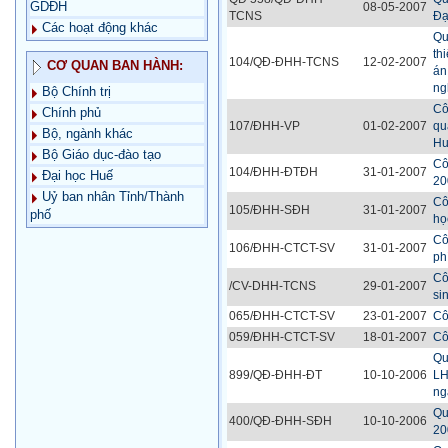
GDĐH
08-05-2007
TCNS
Đạ
Các hoạt động khác
Qu
th
104/QĐ-ĐHH-TCNS
12-02-2007
CƠ QUAN BAN HÀNH:
án
ng
Bộ Chính trị
Cô
Chính phủ
107/ĐHH-VP
01-02-2007
qu
Bộ, ngành khác
Hu
Bộ Giáo dục-đào tạo
Cô
104/ĐHH-ĐTĐH
31-01-2007
Đại học Huế
20
Uỷ ban nhân Tỉnh/Thành
Cô
105/ĐHH-SĐH
31-01-2007
phố
họ
Cô
106/ĐHH-CTCT-SV
31-01-2007
phí
Cô
/CV-DHH-TCNS
29-01-2007
si
065/ĐHH-CTCT-SV
23-01-2007
Cô
059/ĐHH-CTCT-SV
18-01-2007
Cô
Qu
899/QĐ-ĐHH-ĐT
10-10-2006
LH
ng
Qu
400/QĐ-ĐHH-SĐH
10-10-2006
20