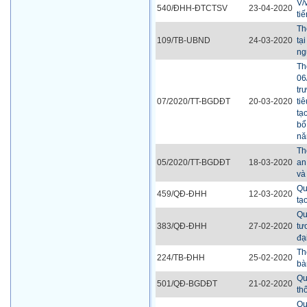
V/
540/ĐHH-ĐTCTSV
23-04-2020
ti
Th
109/TB-UBND
24-03-2020
tạ
ng
Th
06
tr
07/2020/TT-BGDĐT
20-03-2020
ti
tạo
bổ
nă
Th
05/2020/TT-BGDĐT
18-03-2020
an
và
Qu
459/QĐ-ĐHH
12-03-2020
tạ
Qu
383/QĐ-ĐHH
27-02-2020
tư
đạ
Th
224/TB-ĐHH
25-02-2020
bà
Qu
501/QĐ-BGDĐT
21-02-2020
th
Qu