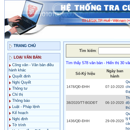
TRANG CHỦ
Tìm kiếm
:
LOẠI VĂN BẢN:
Tìm thấy 578 văn bản - Hiển thị 30 vă
Công văn - Văn bản điều
hành khác
Ngày ban
Số-Ký hiệu
hành
Quyết định
Qu
Nghị Quyết
1478/QĐ-ĐHH
07-10-2020
ch
Thông tư
Đạ
Chỉ thị
Th
Thông báo
38/2020/TT-BGDĐT
06-10-2020
độ
Luật - Pháp lệnh
th
Kế hoạch
Qu
lý
Nghị định
1436/QĐ-ĐHH
29-09-2020
cá
Tờ trình
họ