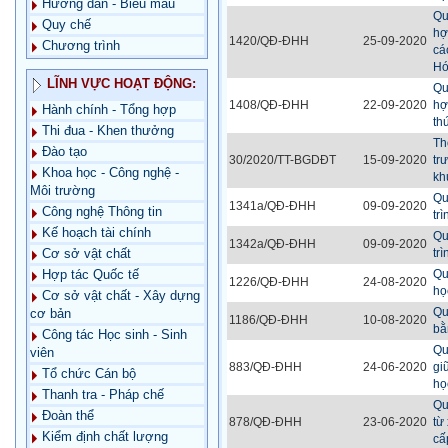
Hướng dẫn - Biểu mẫu
Qu
Quy chế
hợ
1420/QĐ-ĐHH
25-09-2020
Chương trình
cá
Hó
LĨNH VỰC HOẠT ĐỘNG:
Qu
1408/QĐ-ĐHH
22-09-2020
hợ
Hành chính - Tổng hợp
th
Thi đua - Khen thưởng
Th
Đào tạo
30/2020/TT-BGDĐT
15-09-2020
tr
Khoa học - Công nghệ -
kh
Môi trường
Qu
1341a/QĐ-ĐHH
09-09-2020
Công nghệ Thông tin
tr
Kế hoạch tài chính
Qu
1342a/QĐ-ĐHH
09-09-2020
tr
Cơ sở vật chất
Qu
Hợp tác Quốc tế
1226/QĐ-ĐHH
24-08-2020
họ
Cơ sở vật chất - Xây dựng
Qu
cơ bản
1186/QĐ-ĐHH
10-08-2020
bằ
Công tác Học sinh - Sinh
Qu
viên
883/QĐ-ĐHH
24-06-2020
gi
Tổ chức Cán bộ
họ
Thanh tra - Pháp chế
Qu
Đoàn thể
878/QĐ-ĐHH
23-06-2020
từ
Kiểm định chất lượng
cấ