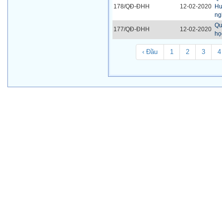
178/QĐ-ĐHH
12-02-2020
Hu
ng
Qu
177/QĐ-ĐHH
12-02-2020
họ
‹ Đầu
1
2
3
4