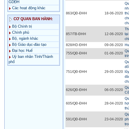
GDĐH
Qu
Các hoạt động khác
nh
863/QĐ-ĐHH
18-06-2020
th
ch
CƠ QUAN BAN HÀNH:
ch
Bộ Chính trị
Th
Chính phủ
857/TB-ĐHH
12-06-2020
tạ
Bộ, ngành khác
ch
Bộ Giáo dục-đào tạo
828/HD-ĐHH
09-06-2020
Hư
Đại học Huế
Qu
755/QĐ-ĐHH
01-06-2020
tr
Uỷ ban nhân Tỉnh/Thành
phố
Qu
đổ
751/QĐ-ĐHH
29-05-2020
lũ
đà
ch
Qu
626/QĐ-ĐHH
06-05-2020
Cô
Qu
605/QĐ-ĐHH
28-04-2020
hợ
th
Qu
591/QĐ-ĐHH
23-04-2020
ph
tr