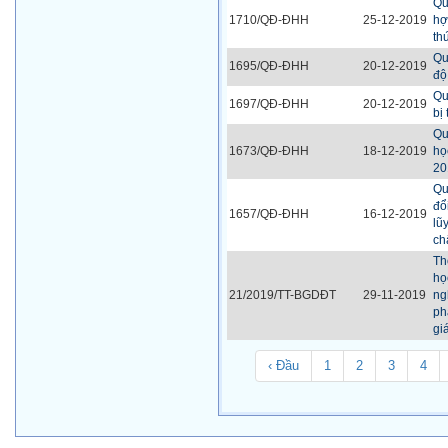
Qu
1710/QĐ-ĐHH
25-12-2019
hợ
th
Qu
1695/QĐ-ĐHH
20-12-2019
độ
Qu
1697/QĐ-ĐHH
20-12-2019
bị 
Qu
1673/QĐ-ĐHH
18-12-2019
họ
20
Qu
đổ
1657/QĐ-ĐHH
16-12-2019
lũ
ch
Th
họ
21/2019/TT-BGDĐT
29-11-2019
ng
ph
gi
‹ Đầu
1
2
3
4