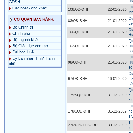
Hu
GDĐH
Qu
Các hoạt động khác
108/QĐ-ĐHH
22-01-2020
tr
Qu
CƠ QUAN BAN HÀNH:
83/QĐ-ĐHH
21-01-2020
cá
Bộ Chính trị
Qu
100/QĐ-ĐHH
21-01-2020
Chính phủ
Hu
Bộ, ngành khác
Qu
Bộ Giáo dục-đào tạo
102/QĐ-ĐHH
21-01-2020
Hu
ca
Đại học Huế
Qu
Uỷ ban nhân Tỉnh/Thành
98/QĐ-ĐHH
21-01-2020
Hu
phố
số
Qu
67/QĐ-ĐHH
16-01-2020
hợ
cá
Qu
1795/QĐ-ĐHH
31-12-2019
đị
đạ
Qu
1780/QĐ-ĐHH
31-12-2019
ng
Tr
Th
27/2019/TT-BGDĐT
30-12-2019
lụ