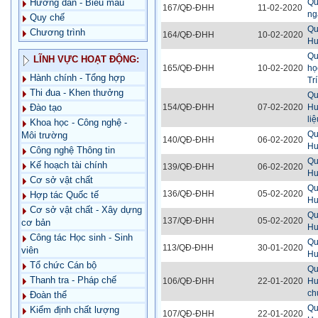
Qu
Hướng dẫn - Biểu mẫu
167/QĐ-ĐHH
11-02-2020
ng
Quy chế
Qu
Chương trình
164/QĐ-ĐHH
10-02-2020
Hu
Qu
LĨNH VỰC HOẠT ĐỘNG:
165/QĐ-ĐHH
10-02-2020
họ
Hành chính - Tổng hợp
Tr
Thi đua - Khen thưởng
Qu
154/QĐ-ĐHH
07-02-2020
Hu
Đào tạo
liệ
Khoa học - Công nghệ -
Qu
Môi trường
140/QĐ-ĐHH
06-02-2020
Hu
Công nghệ Thông tin
Qu
Kế hoạch tài chính
139/QĐ-ĐHH
06-02-2020
Hu
Cơ sở vật chất
Qu
136/QĐ-ĐHH
05-02-2020
Hợp tác Quốc tế
Hu
Cơ sở vật chất - Xây dựng
Qu
137/QĐ-ĐHH
05-02-2020
cơ bản
Hu
Công tác Học sinh - Sinh
Qu
113/QĐ-ĐHH
30-01-2020
viên
Hu
Tổ chức Cán bộ
Qu
Thanh tra - Pháp chế
106/QĐ-ĐHH
22-01-2020
Hu
ch
Đoàn thể
Qu
Kiểm định chất lượng
107/QĐ-ĐHH
22-01-2020