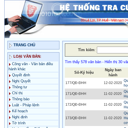
TRANG CHỦ
Tìm kiếm
:
LOẠI VĂN BẢN:
Tìm thấy 578 văn bản - Hiển thị 30 vă
Công văn - Văn bản điều
hành khác
Ngày ban
Số-Ký hiệu
hành
Quyết định
Qu
Nghị Quyết
177/QĐ-ĐHH
12-02-2020
họ
Thông tư
Qu
Chỉ thị
171/QĐ-ĐHH
11-02-2020
Hu
Thông báo
Qu
172/QĐ-ĐHH
11-02-2020
Luật - Pháp lệnh
Hu
Kế hoạch
Qu
Nghị định
173/QĐ-ĐHH
11-02-2020
Hu
cơ
Tờ trình