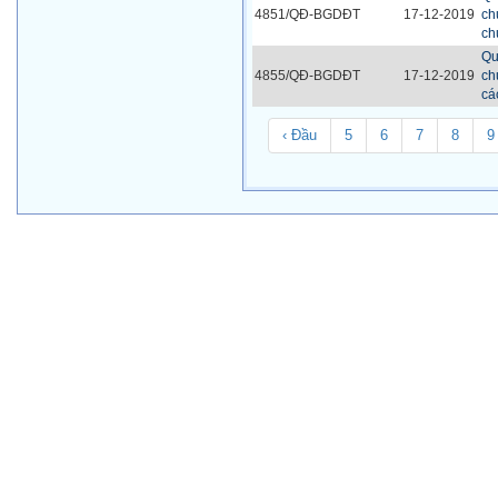
4851/QĐ-BGDĐT
17-12-2019
ch
ch
Qu
4855/QĐ-BGDĐT
17-12-2019
ch
cá
‹ Đầu
5
6
7
8
9