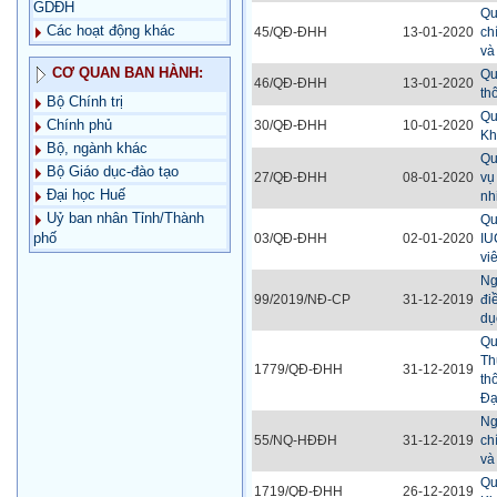
GDĐH
Qu
Các hoạt động khác
45/QĐ-ĐHH
13-01-2020
ch
và
CƠ QUAN BAN HÀNH:
Qu
46/QĐ-ĐHH
13-01-2020
th
Bộ Chính trị
Qu
Chính phủ
30/QĐ-ĐHH
10-01-2020
Kh
Bộ, ngành khác
Qu
Bộ Giáo dục-đào tạo
27/QĐ-ĐHH
08-01-2020
vụ
Đại học Huế
nh
Uỷ ban nhân Tỉnh/Thành
Qu
phố
03/QĐ-ĐHH
02-01-2020
IU
vi
Ng
99/2019/NĐ-CP
31-12-2019
đi
dụ
Qu
Th
1779/QĐ-ĐHH
31-12-2019
th
Đạ
Ng
55/NQ-HĐĐH
31-12-2019
ch
và
Qu
1719/QĐ-ĐHH
26-12-2019