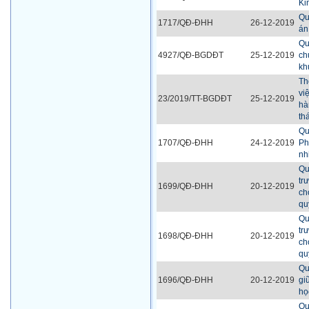
Ki
Qu
1717/QĐ-ĐHH
26-12-2019
án
Qu
4927/QĐ-BGDĐT
25-12-2019
ch
kh
Th
vi
23/2019/TT-BGDĐT
25-12-2019
hà
th
Qu
1707/QĐ-ĐHH
24-12-2019
Ph
nh
Qu
tr
1699/QĐ-ĐHH
20-12-2019
ch
qu
Qu
tr
1698/QĐ-ĐHH
20-12-2019
ch
qu
Qu
1696/QĐ-ĐHH
20-12-2019
gi
họ
Qu