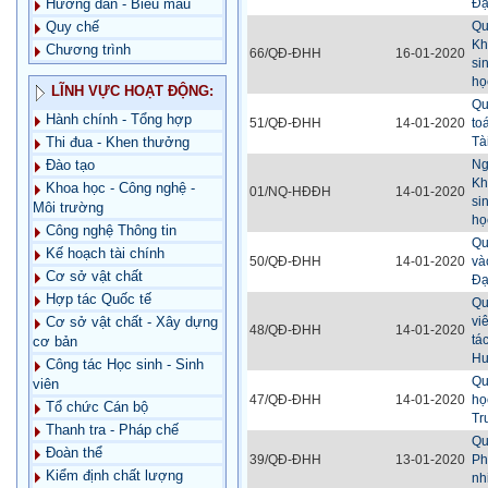
Đạ
Hướng dẫn - Biểu mẫu
Qu
Quy chế
Kh
Chương trình
66/QĐ-ĐHH
16-01-2020
si
họ
LĨNH VỰC HOẠT ĐỘNG:
Qu
Hành chính - Tổng hợp
51/QĐ-ĐHH
14-01-2020
to
Tà
Thi đua - Khen thưởng
Ng
Đào tạo
Kh
Khoa học - Công nghệ -
01/NQ-HĐĐH
14-01-2020
si
Môi trường
họ
Công nghệ Thông tin
Qu
Kế hoạch tài chính
50/QĐ-ĐHH
14-01-2020
và
Cơ sở vật chất
Đạ
Hợp tác Quốc tế
Qu
vi
Cơ sở vật chất - Xây dựng
48/QĐ-ĐHH
14-01-2020
tá
cơ bản
H
Công tác Học sinh - Sinh
Qu
viên
47/QĐ-ĐHH
14-01-2020
họ
Tổ chức Cán bộ
Tr
Thanh tra - Pháp chế
Qu
Đoàn thể
39/QĐ-ĐHH
13-01-2020
Ph
Kiểm định chất lượng
nh