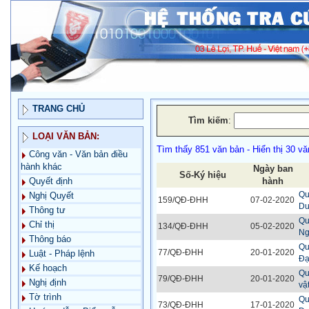
TRANG CHỦ
Tìm kiếm
:
LOẠI VĂN BẢN:
Tìm thấy 851 văn bản - Hiển thị 30 vă
Công văn - Văn bản điều
hành khác
Ngày ban
Số-Ký hiệu
hành
Quyết định
Qu
Nghị Quyết
159/QĐ-ĐHH
07-02-2020
Dư
Thông tư
Qu
Chỉ thị
134/QĐ-ĐHH
05-02-2020
Ng
Thông báo
Qu
77/QĐ-ĐHH
20-01-2020
Luật - Pháp lệnh
Đạ
Kế hoạch
Qu
79/QĐ-ĐHH
20-01-2020
Nghị định
vậ
Tờ trình
Qu
73/QĐ-ĐHH
17-01-2020