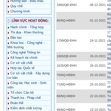
18
Hướng dẫn - Biểu mẫu
1884/QĐ-ĐHH
06-12-2021
bậ
Quy chế
độ
Chương trình
80
qu
80/NQ-HĐĐH
01-12-2021
LĨNH VỰC HOẠT ĐỘNG:
họ
và
Hành chính - Tổng hợp
17
Thi đua - Khen thưởng
hà
Đào tạo
1799/QĐ-ĐHH
24-11-2021
cậ
Khoa học - Công nghệ -
tr
Môi trường
Vi
Công nghệ Thông tin
16
1600/QĐ-ĐHH
26-10-2021
Kế hoạch tài chính
Bả
Cơ sở vật chất
16
1635/QĐ-ĐHH
26-10-2021
ho
Hợp tác Quốc tế
70
Cơ sở vật chất - Xây dựng
70/NQ-HĐĐH
25-10-2021
họ
cơ bản
71
Công tác Học sinh - Sinh
71/NQ-HĐĐH
25-10-2021
và
viên
68
Tổ chức Cán bộ
68/NQ-HĐĐH
22-10-2021
Tr
Thanh tra - Pháp chế
20
Đoàn thể
68
Kiểm định chất lượng
68/NQ-HĐĐH
22-10-2021
Tr