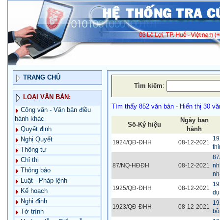
TRANG CHỦ
Tìm kiếm
:
LOẠI VĂN BẢN:
Tìm thấy 852 văn bản - Hiển thị 30 vă
Công văn - Văn bản điều
hành khác
Ngày ban
Số-Ký hiệu
hành
Quyết định
19
Nghị Quyết
1924/QĐ-ĐHH
08-12-2021
th
Thông tư
87
Chỉ thị
87/NQ-HĐĐH
08-12-2021
nh
Thông báo
nh
Luật - Pháp lệnh
19
1925/QĐ-ĐHH
08-12-2021
Kế hoạch
dụ
Nghị định
19
1923/QĐ-ĐHH
08-12-2021
bồ
Tờ trình