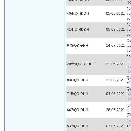
Hộ
40
40/NQ-HĐĐH
05-08-2021
tr
vớ
41
41/NQ-HĐĐH
05-08-2021
tr
vớ
Qu
978/QĐ-ĐHH
14-07-2021
tậ
tr
20
nh
2055/QĐ-BGDĐT
21-06-2021
ch
ch
Qu
836/QĐ-ĐHH
21-06-2021
xé
Qu
745/QĐ-ĐHH
04-06-2021
cấ
ch
Qu
667/QĐ-ĐHH
26-05-2021
hà
(P
Qu
537/QĐ-ĐHH
07-05-2021
Tr