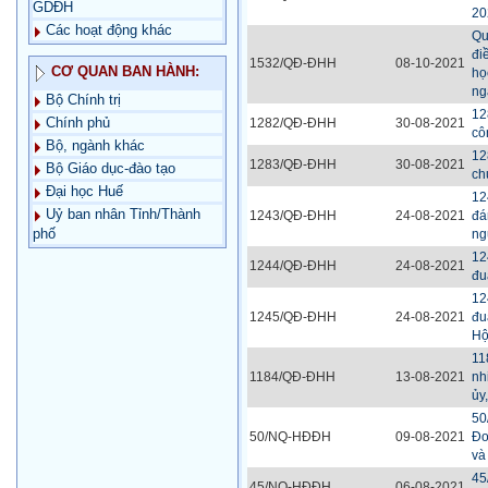
GDĐH
20
Các hoạt động khác
Qu
đi
1532/QĐ-ĐHH
08-10-2021
CƠ QUAN BAN HÀNH:
họ
ng
Bộ Chính trị
12
Chính phủ
1282/QĐ-ĐHH
30-08-2021
cô
Bộ, ngành khác
12
1283/QĐ-ĐHH
30-08-2021
Bộ Giáo dục-đào tạo
ch
Đại học Huế
12
Uỷ ban nhân Tỉnh/Thành
1243/QĐ-ĐHH
24-08-2021
đá
phố
ng
12
1244/QĐ-ĐHH
24-08-2021
đu
12
1245/QĐ-ĐHH
24-08-2021
đu
Hộ
11
1184/QĐ-ĐHH
13-08-2021
nh
ủy
50
50/NQ-HĐĐH
09-08-2021
Đo
và
45
45/NQ-HĐĐH
06-08-2021