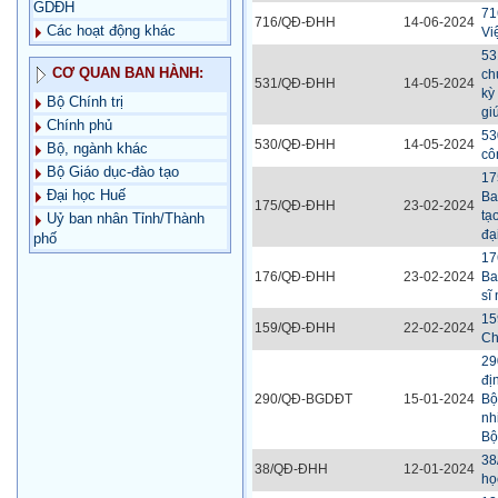
GDĐH
71
716/QĐ-ĐHH
14-06-2024
Các hoạt động khác
Vi
53
CƠ QUAN BAN HÀNH:
ch
531/QĐ-ĐHH
14-05-2024
kỳ
Bộ Chính trị
gi
Chính phủ
53
530/QĐ-ĐHH
14-05-2024
Bộ, ngành khác
cô
Bộ Giáo dục-đào tạo
17
Đại học Huế
Ba
175/QĐ-ĐHH
23-02-2024
tạ
Uỷ ban nhân Tỉnh/Thành
đạ
phố
17
176/QĐ-ĐHH
23-02-2024
Ba
sĩ
15
159/QĐ-ĐHH
22-02-2024
Ch
29
đị
290/QĐ-BGDĐT
15-01-2024
Bộ
nh
Bộ
38
38/QĐ-ĐHH
12-01-2024
họ