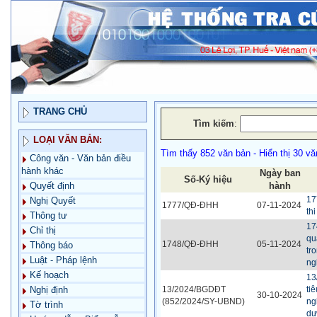
TRANG CHỦ
Tìm kiếm
:
LOẠI VĂN BẢN:
Tìm thấy 852 văn bản - Hiển thị 30 vă
Công văn - Văn bản điều
hành khác
Ngày ban
Số-Ký hiệu
hành
Quyết định
17
Nghị Quyết
1777/QĐ-ĐHH
07-11-2024
th
Thông tư
17
Chỉ thị
qu
1748/QĐ-ĐHH
05-11-2024
Thông báo
tr
Luật - Pháp lệnh
ng
Kế hoạch
13
13/2024/BGDĐT
ti
Nghị định
30-10-2024
(852/2024/SY-UBND)
ng
Tờ trình
dự