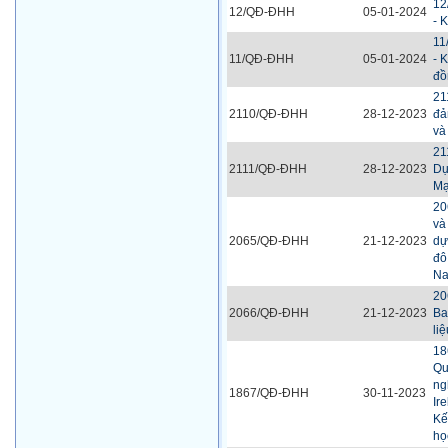
12
12/QĐ-ĐHH
05-01-2024
- 
11
11/QĐ-ĐHH
05-01-2024
- 
đồ
21
2110/QĐ-ĐHH
28-12-2023
đả
và
21
2111/QĐ-ĐHH
28-12-2023
Dự
Mạ
20
và
2065/QĐ-ĐHH
21-12-2023
dự
đô
Na
20
2066/QĐ-ĐHH
21-12-2023
Ba
li
18
Qu
ng
1867/QĐ-ĐHH
30-11-2023
Ir
Kế
họ