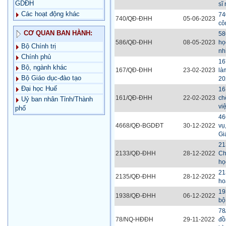
GDĐH
sĩ
Các hoạt động khác
74
740/QĐ-ĐHH
05-06-2023
cô
CƠ QUAN BAN HÀNH:
58
586/QĐ-ĐHH
08-05-2023
họ
Bộ Chính trị
nh
Chính phủ
16
Bộ, ngành khác
167/QĐ-ĐHH
23-02-2023
là
Bộ Giáo dục-đào tạo
20
Đại học Huế
16
161/QĐ-ĐHH
22-02-2023
ch
Uỷ ban nhân Tỉnh/Thành
vi
phố
46
4668/QĐ-BGDĐT
30-12-2022
vụ
Gi
21
2133/QĐ-ĐHH
28-12-2022
Ch
họ
21
2135/QĐ-ĐHH
28-12-2022
ho
19
1938/QĐ-ĐHH
06-12-2022
bộ
78
78/NQ-HĐĐH
29-11-2022
đồ