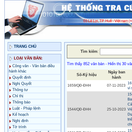
TRANG CHỦ
Tìm kiếm
:
LOẠI VĂN BẢN:
Tìm thấy 852 văn bản - Hiển thị 30 vă
Công văn - Văn bản điều
hành khác
Ngày ban
Số-Ký hiệu
hành
Quyết định
16
Nghị Quyết
1659/QĐ-ĐHH
07-11-2023
vì
Thông tư
15
Chỉ thị
Ba
Thông báo
Cả
Luật - Pháp lệnh
1544/QĐ-ĐHH
25-10-2023
Vi
Dự
Kế hoạch
tr
Nghị định
ch
Tờ trình
15