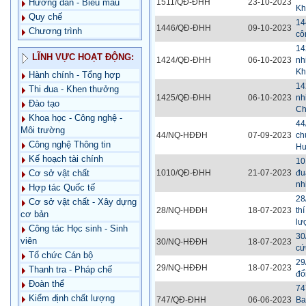
1511/QĐ-ĐHH
23-10-2023
Hướng dẫn - Biểu mẫu
Kh
Quy chế
14
1446/QĐ-ĐHH
09-10-2023
Chương trình
cô
14
LĨNH VỰC HOẠT ĐỘNG:
1424/QĐ-ĐHH
06-10-2023
nh
Kh
Hành chính - Tổng hợp
14
Thi đua - Khen thưởng
1425/QĐ-ĐHH
06-10-2023
nh
Đào tạo
Ch
Khoa học - Công nghệ -
44
Môi trường
44/NQ-HĐĐH
07-09-2023
ch
Công nghệ Thông tin
H
Kế hoạch tài chính
10
1010/QĐ-ĐHH
21-07-2023
đu
Cơ sở vật chất
nh
Hợp tác Quốc tế
28
Cơ sở vật chất - Xây dựng
28/NQ-HĐĐH
18-07-2023
th
cơ bản
lư
Công tác Học sinh - Sinh
30
viên
30/NQ-HĐĐH
18-07-2023
cứ
Tổ chức Cán bộ
29
29/NQ-HĐĐH
18-07-2023
Thanh tra - Pháp chế
đổ
Đoàn thể
74
Kiểm định chất lượng
747/QĐ-ĐHH
06-06-2023
Ba