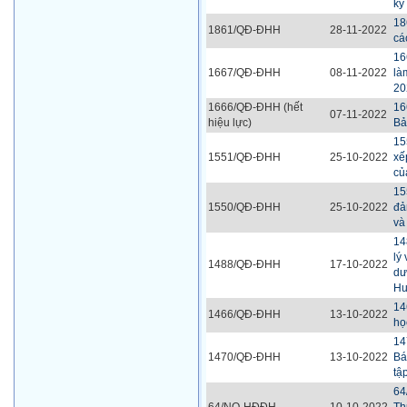
kỳ
18
1861/QĐ-ĐHH
28-11-2022
cá
16
1667/QĐ-ĐHH
08-11-2022
là
20
1666/QĐ-ĐHH (hết
16
07-11-2022
hiệu lực)
Bả
15
1551/QĐ-ĐHH
25-10-2022
xế
củ
15
1550/QĐ-ĐHH
25-10-2022
đả
và
14
lý
1488/QĐ-ĐHH
17-10-2022
dư
Hu
14
1466/QĐ-ĐHH
13-10-2022
họ
14
1470/QĐ-ĐHH
13-10-2022
Bá
tậ
64