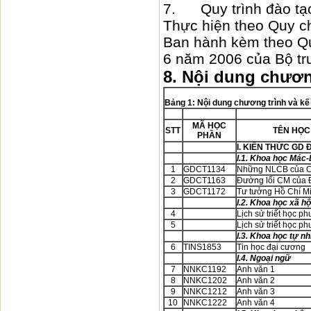
7. Quy trình đào tạo 
Thực hiện theo Quy ch
Ban hành kèm theo Q
6 năm 2006 của Bộ tr
8. Nội dung chươn
Bảng 1: Nội dung chương trình và k
MÃ HỌC
STT
TÊN HỌC
PHẦN
I. KIẾN THỨC GD
I.1. Khoa học Mác-
1
GDCT1134
Những NLCB của C
2
GDCT1163
Đường lối CM của
3
GDCT1172
Tư tưởng Hồ Chí M
I.2. Khoa học xã hộ
4
Lịch sử triết học 
5
Lịch sử triết học p
I.3. Khoa học tự nh
6
TINS1853
Tin học đại cương
I.4. Ngoại ngữ
7
NNKC1192
Anh văn 1
8
NNKC1202
Anh văn 2
9
NNKC1212
Anh văn 3
10
NNKC1222
Anh văn 4