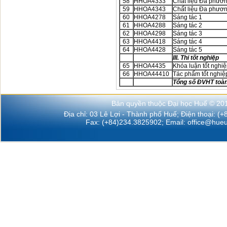
58
HHOA4333
Chất liệu Đa phươn
59
HHOA4343
Chất liệu Đa phươn
60
HHOA4278
Sáng tác 1
61
HHOA4288
Sáng tác 2
62
HHOA4298
Sáng tác 3
63
HHOA4418
Sáng tác 4
64
HHOA4428
Sáng tác 5
III. Thi tốt nghiệp
65
HHOA4435
Khóa luận tốt nghi
66
HHOA44410
Tác phẩm tốt nghiệ
Tổng số ĐVHT toà
Bản quyền thuộc Đại học Huế © 20
Địa chỉ: 03 Lê Lợi - Thành phố Huế; Điện thoại: (
Fax: (+84)234.3825902; Email:
office@hueu