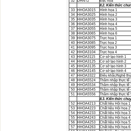
32
DHNT2
Đạc họa
II.2. Kiến thức ch
33
HHOA3015
Hình họa 1
34
HHOA3025
Hình họa 2
35
HHOA3035
Hình họa 3
36
HHOA3045
Hình họa 4
37
HHOA3055
Hình họa 5
38
HHOA3065
Hình họa 6
39
HHOA3075
Trực họa 1
40
HHOA3085
Trực họa 2
41
HHOA3095
Trực họa 3
42
HHOA3104
Trực họa 4
43
HHOA3115
Cơ sở tạo hình 1
44
HHOA3125
Cơ sở tạo hình 2
45
HHOA3135
Cơ sở tạo hình 3
46
HHOA3145
Cơ sở tạo hình 4
47
HHOA3322
Điêu khắc/Nghệ thu
48
HHOA5524
Thâm nhập thực tế 
49
HHOA5534
Thâm nhập thực tế 
50
HHOA5545
Thâm nhập thực tế 
51
HHOA5556
Thâm nhập thực tế 
II.3. Kiến thức ch
52
HHOA4213
Chất liệu Hội họa 1
53
HHOA4223
Chất liệu Hội họa 2
54
HHOA4233
Chất liệu Hội họa 3
55
HHOA4243
Chất liệu Hội họa 4
56
HHOA4253
Chất liệu Hội họa 5
57
HHOA4263
Chất liệu Hội họa 6