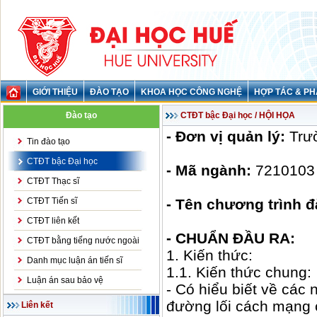
GIỚI THIỆU
ĐÀO TẠO
KHOA HỌC CÔNG NGHỆ
HỢP TÁC & PH
Đào tạo
CTĐT bậc Đại học / HỘI HỌA
- Đơn vị quản lý:
Trườ
Tin đào tạo
CTĐT bậc Đại học
- Mã ngành:
7210103
CTĐT Thạc sĩ
CTĐT Tiến sĩ
- Tên chương trình đ
CTĐT liên kết
- CHUẨN ĐẦU RA:
CTĐT bằng tiếng nước ngoài
1. Kiến thức:
Danh mục luận án tiến sĩ
1.1. Kiến thức chung:
Luận án sau bảo vệ
- Có hiểu biết về các
đường lối cách mạng 
Liên kết