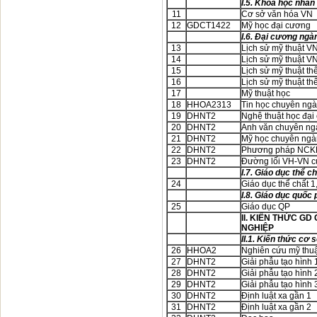
I.5. Khoa học nhân
11
Cơ sở văn hóa VN
12
GDCT1422
Mỹ học đại cương
I.6. Đại cương ngà
13
Lịch sử mỹ thuật V
14
Lịch sử mỹ thuật V
15
Lịch sử mỹ thuật thế
16
Lịch sử mỹ thuật thế
17
Mỹ thuật học
18
HHOA2313
Tin học chuyên ng
19
DHNT2
Nghệ thuật học đại
20
DHNT2
Anh văn chuyên n
21
DHNT2
Mỹ học chuyên ng
22
DHNT2
Phương pháp NCK
23
DHNT2
Đường lối VH-VN 
I.7. Giáo dục thể c
24
Giáo dục thể chất 1
I.8. Giáo dục quốc 
25
Giáo dục QP
II. KIẾN THỨC G
NGHIỆP
II.1. Kiến thức cơ 
26
HHOA2
Nghiên cứu mỹ thuậ
27
DHNT2
Giải phẫu tạo hình 
28
DHNT2
Giải phẫu tạo hình 
29
DHNT2
Giải phẫu tạo hình 
30
DHNT2
Định luật xa gần 1
31
DHNT2
Định luật xa gần 2