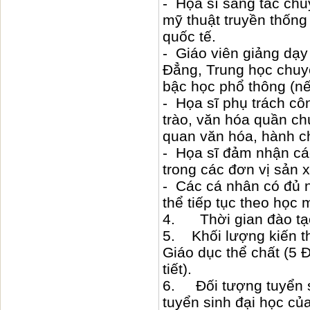
- Họa sĩ sáng tác chu
mỹ thuật truyền thống
quốc tế.
- Giáo viên giảng dạy
Đẳng, Trung học chuyê
bậc học phổ thông (n
- Họa sĩ phụ trách cô
trào, văn hóa quần ch
quan văn hóa, hành c
- Họa sĩ đảm nhận cá
trong các đơn vị sản 
- Các cá nhân có đủ n
thể tiếp tục theo học
4. Thời gian đào 
5. Khối lượng kiến t
Giáo dục thể chất (5 
tiết).
6. Đối tượng tuyển s
tuyển sinh đại học củ