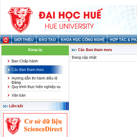
GIỚI THIỆU
ĐÀO TẠO
KHOA HỌC CÔNG NGHỆ
HỢP TÁC & PH
Đảng ủy
Các Ban tham mưu
Đang cập nhật
Ban Chấp hành
Các Ban tham mưu
Hướng dẫn thi hành điều lệ
Đảng
Quy trình thực hiện nghiệp vụ
Văn bản
Liên kết