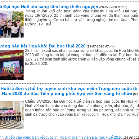
i Đại học Huế tỏa sáng tấm lòng thiện nguyện
(20-07-2020 03:57)
Trong khuôn khổ các hoạt động của cuộc thi Hoa khôi Đại học
ngày 19/7/2020, 21 thí sinh vào vòng chung kết đã tham gia buổi
thiện nguyện tại Cơ sở bảo trợ và hướng nghiệp trẻ em Xuân Phú, 
Lương, TP. Huế.
 vòng bán kết Hoa khôi Đại học Huế 2020
(13-07-2020 07:44)
28 thí sinh xuất sắc nhất lọt qua vòng sơ khảo cuộc thi Hoa khôi 
2020 đã cùng tranh tài tại vòng thi bán kết diễn ra tại Đại học H
12/7. 21 thí sinh xuất sắc được chọn đi tiếp vào vòng chung kết sẽ 
tối 25/7/2020.
 Huế là đơn vị hỗ trợ tuyển sinh khu vực miền Trung cho cuộc th
t Nam 2020 do Báo Tiền phong phối hợp với Sen vàng tổ chức
(03
Chiều 3/7/2020, tại Đại học Huế diễn ra họp báo cuộc thi Hoa kh
Huế với sự tham dự của đông đảo các phóng viên, nhà báo, đại d
quan thông tấn báo chí trung ương và địa phương, các nhà tài trợ
sinh đã được chọn vào vòng bán kết cuộc thi Hoa khôi Đại học Huế
inh đi tiếp vào vòng bán kết cuộc thi Hoa khôi sinh viên Đại học Huế 2020
(28-06-202