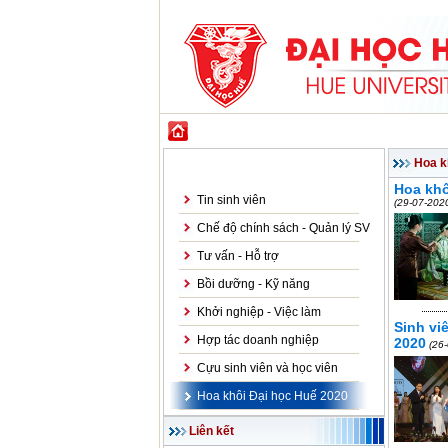
GIỚI THIỆU
ĐÀO TẠO
KHOA HỌC CÔ
Sinh viên
Hoa k
Hoa khô
Tin sinh viên
(29-07-202
Chế độ chính sách - Quản lý SV
Tư vấn - Hỗ trợ
Bồi dưỡng - Kỹ năng
Khởi nghiệp - Việc làm
Sinh vi
Hợp tác doanh nghiệp
2020
(26
Cựu sinh viên và học viên
Hoa khôi Đại học Huế 2020
Liên kết