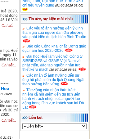
Nông Lâm, Đại học Huế: Hơn 2.460
chỉ tiêu tuyển dụng
(01-06-2026 08:00)
 Huế 2020,
 hoạt động
Tin tức, sự kiện mới nhất
45 Lê Viết
Chi tiết...
Các yếu tố ảnh hưởng đến ý định
tham gia của người dân địa phương
vào phát triển du lịch biển Bình Thuận
Báo cáo Công khai chất lượng giáo
Đại học Huế
dục năm học 2025-2026
uế ngày 11-
Đại học Huế làm việc với Công ty
diễn ra vào
SiBRIDGES và GSME Việt Nam về
Chi tiết...
phát triển, đào tạo nguồn nhân lực
thiết kế vi mạch
(30-07-2026 08:35)
Các nhân tố ảnh hưởng đến sự
ủng hộ phát triển du lịch Quảng Ngãi
theo hướng bền vững
i Hoa
Tác động của nhận thức trách
nhiệm xã hội điểm đến du lịch đến
-07-2020
hành vi trách nhiệm của người lao
ôi Đại học
động trong lĩnh vực khách sạn tại Đà
iện các cơ
Lạt
 và 30 thí
 2020.
Liên kết
Chi tiết...
0 21:51)