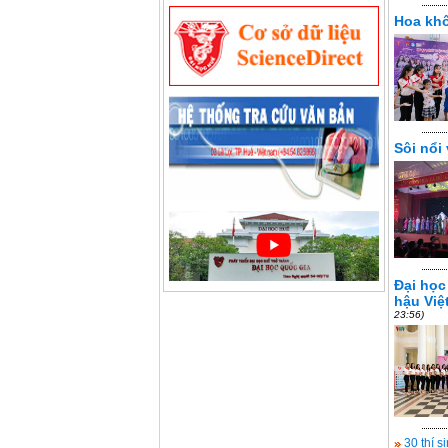
Hoa khô
Sôi nổi
Đại học
hậu Việ
23:56)
30 thí s