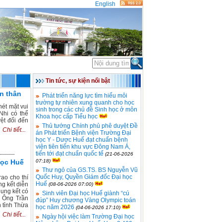
English
ĐOÀN THỂ
THỐNG KÊ
Tin tức, sự kiện nổi bật
n thân
Phát triển năng lực tìm hiểu môi
trường tự nhiên xung quanh cho học
ét mặt vui
sinh trong các chủ đề Sinh học ở môn
Nhi có thể
Khoa học cấp Tiểu học
ệt đối đến
Thủ tướng Chính phủ phê duyệt Đề
Chi tiết...
án Phát triển Bệnh viện Trường Đại
học Y - Dược Huế đạt chuẩn bệnh
viện tiên tiến khu vực Đông Nam Á,
tiến tới đạt chuẩn quốc tế
(21-06-2026
học Huế
07:18)
Thư ngỏ của GS.TS. BS Nguyễn Vũ
Quốc Huy, Quyền Giám đốc Đại học
ao cho thí
Huế
g kết diễn
(08-06-2026 07:00)
ung kết có
Sinh viên Đại học Huế giành “cú
; Ông Trần
đúp” Huy chương Vàng Olympic toán
 tỉnh Thừa
học năm 2026
(04-06-2026 17:10)
Chi tiết...
Ngày hội việc làm Trường Đại học