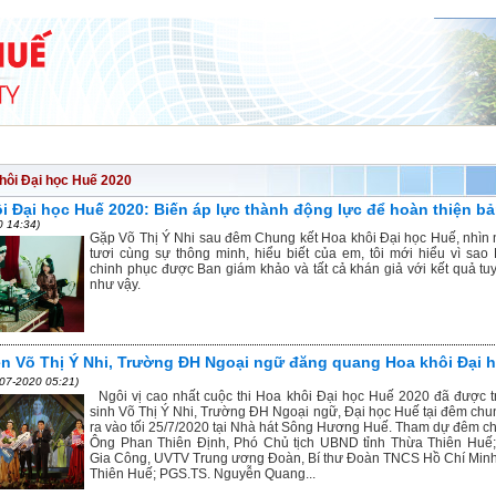
NG NGHỆ
HỢP TÁC & PHÁT TRIỂN
SINH VIÊN
TUYỂN SINH
ĐẢNG - 
hôi Đại học Huế 2020
i Đại học Huế 2020: Biến áp lực thành động lực để hoàn thiện bả
0 14:34)
Gặp Võ Thị Ý Nhi sau đêm Chung kết Hoa khôi Đại học Huế, nhìn n
tươi cùng sự thông minh, hiểu biết của em, tôi mới hiểu vì sao 
chinh phục được Ban giám khảo và tất cả khán giả với kết quả tuy
như vậy.
ên Võ Thị Ý Nhi, Trường ĐH Ngoại ngữ đăng quang Hoa khôi Đại 
-07-2020 05:21)
Ngôi vị cao nhất cuộc thi Hoa khôi Đại học Huế 2020 đã được tr
sinh Võ Thị Ý Nhi, Trường ĐH Ngoại ngữ, Đại học Huế tại đêm chun
ra vào tối 25/7/2020 tại Nhà hát Sông Hương Huế. Tham dự đêm ch
Ông Phan Thiên Định, Phó Chủ tịch UBND tỉnh Thừa Thiên Huế
Gia Công, UVTV Trung ương Đoàn, Bí thư Đoàn TNCS Hồ Chí Minh
Thiên Huế; PGS.TS. Nguyễn Quang...