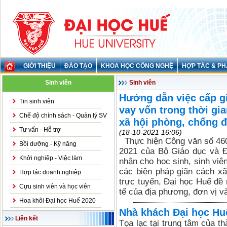
GIỚI THIỆU
ĐÀO TẠO
KHOA HỌC CÔNG NGHỆ
HỢP TÁC & PH
Sinh viên
Sinh viên
Hướng dẫn việc cấp g
Tin sinh viên
vay vốn trong thời gi
Chế độ chính sách - Quản lý SV
xã hội phòng, chống đ
Tư vấn - Hỗ trợ
(18-10-2021 16:06)
Thực hiện Công văn số 4
Bồi dưỡng - Kỹ năng
2021 của Bộ Giáo dục và Đ
Khởi nghiệp - Việc làm
nhận cho học sinh, sinh viên
các biện pháp giãn cách x
Hợp tác doanh nghiệp
trực tuyến, Đại học Huế đề 
Cựu sinh viên và học viên
tế của địa phương, đơn vị v
Hoa khôi Đại học Huế 2020
Nhà khách Đại học Hu
Liên kết
Tọa lạc tại trung tâm của t