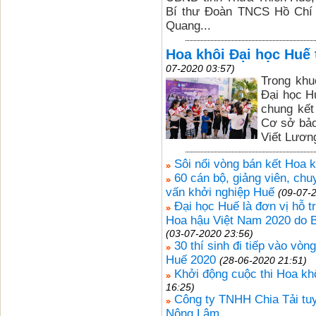
Bí thư Đoàn TNCS Hồ Chí 
Quang...
Hoa khôi Đại học Huế 
07-2020 03:57)
Trong khu
Đại học H
chung kết
Cơ sở bảo
Viết Lươn
Sôi nổi vòng bán kết Hoa 
60 cán bộ, giảng viên, ch
vấn khởi nghiệp Huế
(09-07-
Đại học Huế là đơn vị hỗ t
Hoa hậu Việt Nam 2020 do B
(03-07-2020 23:56)
30 thí sinh đi tiếp vào vòn
Huế 2020
(28-06-2020 21:51)
Khởi động cuộc thi Hoa kh
16:25)
Công ty TNHH Chia Tải tu
Nông Lâm