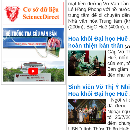
mặt tiền đường Võ Văn Tần 
Lê Hồng Phong với hồ nước v
trung tâm để di chuyển đến
Nhà văn hóa Trung tâm (k
(200m), BigC Huế (400m), cầ
Hoa khôi Đại học Huế 
hoàn thiện bản thân
(2
Gặp Võ Th
Huế, nhìn 
của em, t
Ban giám 
đến như v
Sinh viên Võ Thị Ý N
Hoa khôi Đại học Huế
Ngôi vị c
đã được t
Ngoại ngữ
tối 25/7/
đêm chung
UBND tỉnh Thừa Thiên Huế;