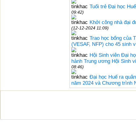
Tuổi trẻ Đại học Hu
09:42)
Khởi công nhà đại đ
(12-12-2024 11:09)
Trao học bổng của T
(VESAF, NFP) cho 45 sinh v
Hội Sinh viên Đại h
hành Trung ương Hội Sinh v
08:46)
Đại học Huế ra quân
năm 2024 và Chương trình 
Bản quyền thuộc Đại học Huế © 20
Địa chỉ: 03 Lê Lợi - Thành phố Huế; Điện thoại: (
Fax: (+84)234.3825902; Email:
office@hueu