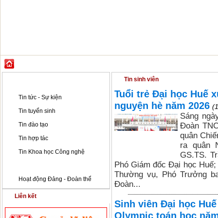
GIỚI THIỆU
ĐÀO TẠO
KHOA HỌC CÔNG NGHỆ
HỢP TÁC & PH
Tin tức - Sự kiện
Tin sinh viên
Tuổi trẻ Đại học Huế 
Tin tức - Sự kiện
nguyện hè năm 2026
(
Tin tuyển sinh
Sáng ngày
Tin đào tạo
Đoàn TNCS
quân Chiế
Tin hợp tác
ra quân 
Tin Khoa học Công nghệ
GS.TS. Tr
Phó Giám đốc Đại học Huế; 
Tin sinh viên
Thường vụ, Phó Trưởng ba
Hoạt động Đảng - Đoàn thể
Đoàn...
Liên kết
Sinh viên Đại học Hu
Olympic toán học năm